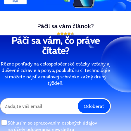
Páčil sa vám článok?
Páči sa vám, čo práve
čítate?
Rôzne pohľady na celospoločenské otázky, vzťahy aj
duševné zdravie a pohyb, popkultúru či technológie
si môžete nájsť v mailovej schránke každý druhý
týždeň.
Odoberať
Súhlasím so
spracovaním osobných údajov
na účely odoberania newslettra