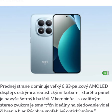
Prednej strane dominuje veľký 6,83-palcový AMOLED
displej s ostrými a realistickými farbami, ktorého panel
je navyše šetrný k batérii. V kombinácii s kvalitným
stereo zvukom je smartfón ideálny na sledovanie videí
či hranie hier. Rýchly a spoľahlivý optický snímač