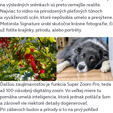
na výsledných snímkach sú preto vernejšie realite.
Najviac to vidno na prirodzených pleťových tónoch
a vyváženosti scén, ktoré nepôsobia umelo a presýtene.
Motorola Signature urobí skutočne krásne fotografie, či
už fotíte krajinky, prírodu, alebo portréty.
Ďalšou zaujímavosťou je funkcia Super Zoom Pro, teda
až 100-násobný digitálny zoom. Vo veľkej miere tu
pomáha umelá inteligencia, ktorá jednak potláča šum
a zároveň vie niektoré detaily dogenerovať.
Pri záberoch budov a prírody si to na prvý pohľad