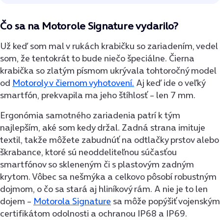
Čo sa na Motorole Signature vydarilo?
Už keď som mal v rukách krabičku so zariadením, vedel
som, že tentokrát to bude niečo špeciálne. Čierna
krabička so zlatým písmom ukrývala tohtoročný model
od
Motoroly v čiernom vyhotovení.
Aj keď ide o veľký
smartfón, prekvapila ma jeho štíhlosť – len 7 mm.
Ergonómia samotného zariadenia patrí k tým
najlepším, aké som kedy držal. Zadná strana imituje
textil, takže môžete zabudnúť na odtlačky prstov alebo
škrabance, ktoré sú neoddeliteľnou súčasťou
smartfónov so skleneným či s plastovým zadným
krytom. Vôbec sa nešmýka a celkovo pôsobí robustným
dojmom, o čo sa stará aj hliníkový rám. A nie je to len
dojem –
Motorola Signature
sa môže popýšiť vojenským
certifikátom odolnosti a ochranou IP68 a IP69.