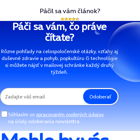
Páčil sa vám článok?
Páči sa vám, čo práve
čítate?
Rôzne pohľady na celospoločenské otázky, vzťahy aj
duševné zdravie a pohyb, popkultúru či technológie
si môžete nájsť v mailovej schránke každý druhý
týždeň.
Odoberať
Súhlasím so
spracovaním osobných údajov
na účely odoberania newslettra