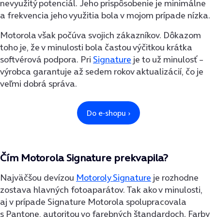
nevyužitý potenciál. Jeho prispôsobenie je minimálne
a frekvencia jeho využitia bola v mojom prípade nízka.
Motorola však počúva svojich zákazníkov. Dôkazom
toho je, že v minulosti bola častou výčitkou krátka
softvérová podpora. Pri
Signature
je to už minulosť –
výrobca garantuje až sedem rokov aktualizácií, čo je
veľmi dobrá správa.
Čím Motorola Signature prekvapila?
Najväčšou devízou
Motoroly Signature
je rozhodne
zostava hlavných fotoaparátov. Tak ako v minulosti,
aj v prípade Signature Motorola spolupracovala
s Pantone, autoritou vo farebných štandardoch. Farby