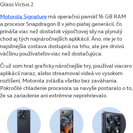
Glass Victus 2.
Motorola Signature
má operačnú pamäť 16 GB RAM
a procesor Snapdragon 8 v jeho piatej generácii, čo
prináša viac než dostatok výpočtovej sily na plynulý
chod aj tých najnáročnejších aplikácií. Áno, nie je to
najsilnejšia zostava dostupná na trhu, ale pre drvivú
väčšinu používateľov viac než dostačujúca.
Či už som hral graficky náročnejšie hry, používal viacero
aplikácií naraz, alebo streamoval videá vo vysokom
rozlíšení, Motorola zvládla všetko bez zaváhania.
Pokročilé chladenie procesora sa navyše postaralo o to,
že sa zariadenie ani extrémne neprehrievalo.