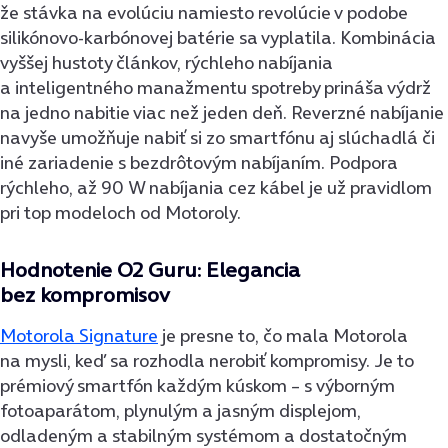
že stávka na evolúciu namiesto revolúcie v podobe
silikónovo-karbónovej batérie sa vyplatila. Kombinácia
vyššej hustoty článkov, rýchleho nabíjania
a inteligentného manažmentu spotreby prináša výdrž
na jedno nabitie viac než jeden deň. Reverzné nabíjanie
navyše umožňuje nabiť si zo smartfónu aj slúchadlá či
iné zariadenie s bezdrôtovým nabíjaním. Podpora
rýchleho, až 90 W nabíjania cez kábel je už pravidlom
pri top modeloch od Motoroly.
Hodnotenie O2 Guru: Elegancia
bez kompromisov
Motorola Signature
je presne to, čo mala Motorola
na mysli, keď sa rozhodla nerobiť kompromisy. Je to
prémiový smartfón každým kúskom – s výborným
fotoaparátom, plynulým a jasným displejom,
odladeným a stabilným systémom a dostatočným