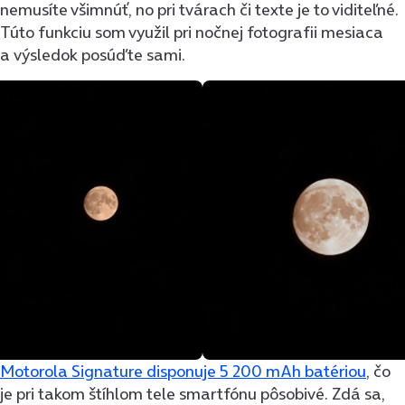
nemusíte všimnúť, no pri tvárach či texte je to viditeľné.
Túto funkciu som využil pri nočnej fotografii mesiaca
a výsledok posúďte sami.
Motorola Signature disponuje 5 200 mAh batériou
, čo
je pri takom štíhlom tele smartfónu pôsobivé. Zdá sa,