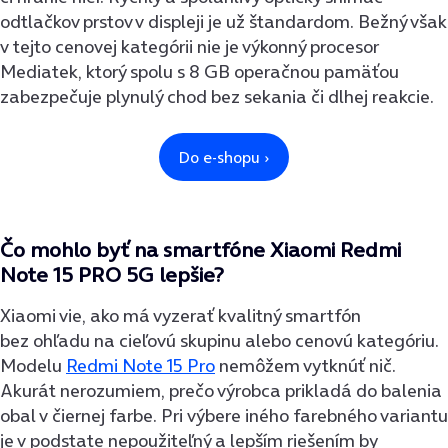
odtlačkov prstov v displeji je už štandardom. Bežný však
v tejto cenovej kategórii nie je výkonný procesor
Mediatek, ktorý spolu s 8 GB operačnou pamäťou
zabezpečuje plynulý chod bez sekania či dlhej reakcie.
Čo mohlo byť na smartfóne
Xiaomi Redmi
Note 15 PRO 5G
lepšie?
Xiaomi vie, ako má vyzerať kvalitný smartfón
bez ohľadu na cieľovú skupinu alebo cenovú kategóriu.
Modelu
Redmi Note 15 Pro
nemôžem vytknúť nič.
Akurát nerozumiem, prečo výrobca prikladá do balenia
obal v čiernej farbe. Pri výbere iného farebného variantu
je v podstate nepoužiteľný a lepším riešením by