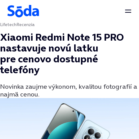
Otvo
Lifetech
Recenzia
Preskočiť na obsah
Xiaomi Redmi Note 15 PRO
nastavuje novú latku
pre cenovo dostupné
telefóny
Novinka zaujme výkonom, kvalitou fotografií a
najmä cenou.