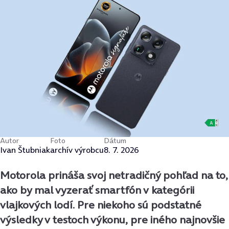
Autor
Foto
Dátum
Ivan Štubniak
archív výrobcu
8. 7. 2026
Motorola prináša svoj netradičný pohľad na to,
ako by mal vyzerať smartfón v kategórii
vlajkových lodí. Pre niekoho sú podstatné
výsledky v testoch výkonu, pre iného najnovšie