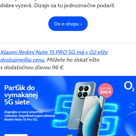
dobre vyzerá. Dizajn sa tu jednoznačne podaril.
Xiaomi Redmi Note 15 PRO 5G má v O2 ešte
dostupnejšiu cenu.
Môžete ho získať ešte
s dodatočnou zľavou 96 €.