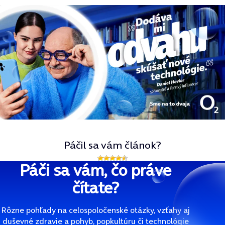
Páčil sa vám článok?
Páči sa vám, čo práve
čítate?
Rôzne pohľady na celospoločenské otázky, vzťahy aj
duševné zdravie a pohyb, popkultúru či technológie