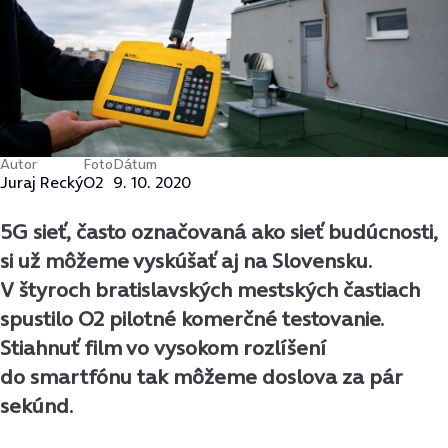
Autor
Foto
Dátum
Juraj Recký
O2
9. 10. 2020
5G sieť, často označovaná ako sieť budúcnosti,
si už môžeme vyskúšať aj na Slovensku.
V štyroch bratislavských mestských častiach
spustilo O2 pilotné komerčné testovanie.
Stiahnuť film vo vysokom rozlíšení
do smartfónu tak môžeme doslova za pár
sekúnd.