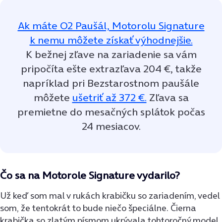
Ak máte O2 Paušál, Motorolu Signature
k nemu môžete získať výhodnejšie.
K bežnej zľave na zariadenie sa vám
pripočíta ešte extrazľava 204 €, takže
napríklad pri Bezstarostnom paušále
môžete
ušetriť až 372 €.
Zľava sa
premietne do mesačných splátok počas
24 mesiacov.
Čo sa na Motorole Signature vydarilo?
Už keď som mal v rukách krabičku so zariadením, vedel
som, že tentokrát to bude niečo špeciálne. Čierna
krabička so zlatým písmom ukrývala tohtoročný model