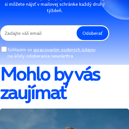
si môžete nájsť v mailovej schránke každý druhý
týždeň.
Odoberať
Súhlasím so
spracovaním osobných údajov
na účely odoberania newslettra
Mohlo by vás
zaujímať