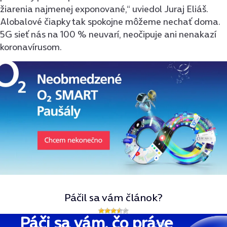
žiarenia najmenej exponované,“ uviedol Juraj Eliáš.
Alobalové čiapky tak spokojne môžeme nechať doma.
5G sieť nás na 100 % neuvarí, neočipuje ani nenakazí
koronavírusom.
Páčil sa vám článok?
Páči sa vám, čo práve