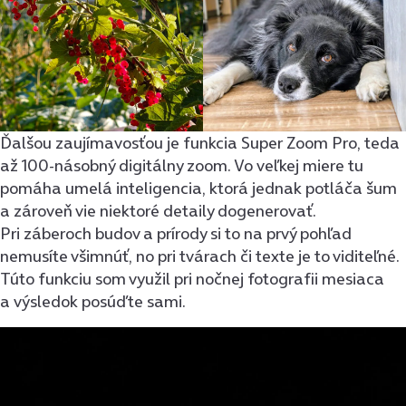
Ďalšou zaujímavosťou je funkcia Super Zoom Pro, teda
až 100-násobný digitálny zoom. Vo veľkej miere tu
pomáha umelá inteligencia, ktorá jednak potláča šum
a zároveň vie niektoré detaily dogenerovať.
Pri záberoch budov a prírody si to na prvý pohľad
nemusíte všimnúť, no pri tvárach či texte je to viditeľné.
Túto funkciu som využil pri nočnej fotografii mesiaca
a výsledok posúďte sami.