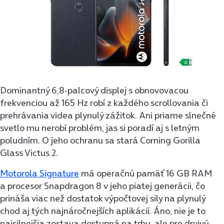
Dominantný 6,8-palcový displej s obnovovacou
frekvenciou až 165 Hz robí z každého scrollovania či
prehrávania videa plynulý zážitok. Ani priame slnečné
svetlo mu nerobí problém, jas si poradí aj s letným
poludním. O jeho ochranu sa stará Corning Gorilla
Glass Victus 2.
Motorola Signature
má operačnú pamäť 16 GB RAM
a procesor Snapdragon 8 v jeho piatej generácii, čo
prináša viac než dostatok výpočtovej sily na plynulý
chod aj tých najnáročnejších aplikácií. Áno, nie je to
najsilnejšia zostava dostupná na trhu, ale pre drvivú