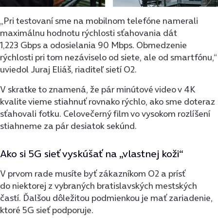
„Pri testovaní sme na mobilnom telefóne namerali
maximálnu hodnotu rýchlosti sťahovania dát
1,223 Gbps a odosielania 90 Mbps. Obmedzenie
rýchlosti pri tom nezáviselo od siete, ale od smartfónu,“
uviedol Juraj Eliáš, riaditeľ sietí O2.
V skratke to znamená, že pár minútové video v 4K
kvalite vieme stiahnuť rovnako rýchlo, ako sme doteraz
sťahovali fotku. Celovečerný film vo vysokom rozlíšení
stiahneme za pár desiatok sekúnd.
Ako si 5G sieť vyskúšať na „vlastnej koži“
V prvom rade musíte byť zákazníkom O2 a prísť
do niektorej z vybraných bratislavských mestských
častí. Ďalšou dôležitou podmienkou je mať zariadenie,
ktoré 5G sieť podporuje.