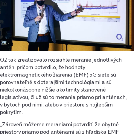
O2 tak zrealizovalo rozsiahle meranie jednotlivých
antén, pričom potvrdilo, že hodnoty
elektromagnetického žiarenia (EMF) 5G siete sú
porovnateľné s doterajšími technológiami a sú
niekoľkonásobne nižšie ako limity stanovené
legislatívou, či už sú to merania priamo pri anténach,
v bytoch pod nimi, alebo v priestore s najlepším
pokrytím.
„Zároveň môžeme meraniami potvrdiť, že obytné
priestory priamo pod anténami sú z hľadiska EMF