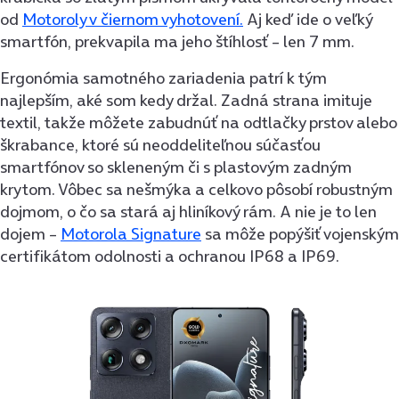
od
Motoroly v čiernom vyhotovení.
Aj keď ide o veľký
smartfón, prekvapila ma jeho štíhlosť – len 7 mm.
Ergonómia samotného zariadenia patrí k tým
najlepším, aké som kedy držal. Zadná strana imituje
textil, takže môžete zabudnúť na odtlačky prstov alebo
škrabance, ktoré sú neoddeliteľnou súčasťou
smartfónov so skleneným či s plastovým zadným
krytom. Vôbec sa nešmýka a celkovo pôsobí robustným
dojmom, o čo sa stará aj hliníkový rám. A nie je to len
dojem –
Motorola Signature
sa môže popýšiť vojenským
certifikátom odolnosti a ochranou IP68 a IP69.