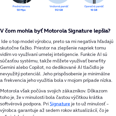
V čom mohla byť Motorola Signature lepšia?
Ide o top model výrobcu, preto sa mi negatíva hľadajú
skutočne ťažko. Priestor na zlepšenie napriek tomu
vidím vo využívaní umelej inteligencie. Funkcie AI sú
súčasťou systému, takže môžete využívať benefity
Gemini alebo Copilot, no dedikované AI tlačidlo je
nevyužitý potenciál. Jeho prispôsobenie je minimálne
a frekvencia jeho využitia bola v mojom prípade nízka.
Motorola však počúva svojich zákazníkov. Dôkazom
toho je, že v minulosti bola častou výčitkou krátka
softvérová podpora. Pri
Signature
je to už minulosť –
výrobca garantuje až sedem rokov aktualizácií, čo je