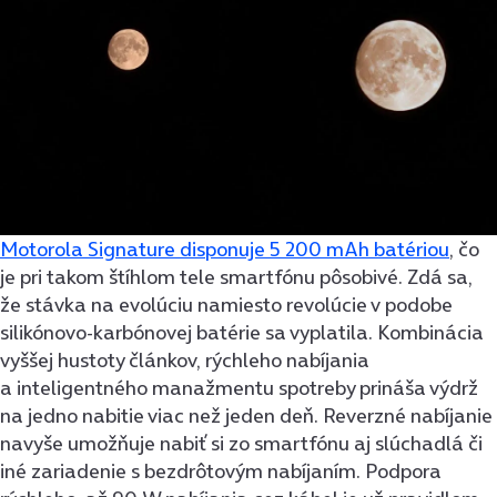
Motorola Signature disponuje 5 200 mAh batériou
, čo
je pri takom štíhlom tele smartfónu pôsobivé. Zdá sa,
že stávka na evolúciu namiesto revolúcie v podobe
silikónovo-karbónovej batérie sa vyplatila. Kombinácia
vyššej hustoty článkov, rýchleho nabíjania
a inteligentného manažmentu spotreby prináša výdrž
na jedno nabitie viac než jeden deň. Reverzné nabíjanie
navyše umožňuje nabiť si zo smartfónu aj slúchadlá či
iné zariadenie s bezdrôtovým nabíjaním. Podpora