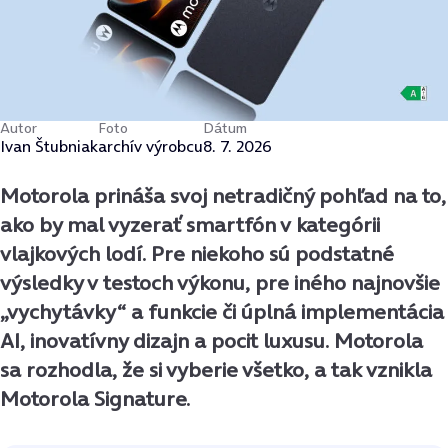
Autor
Foto
Dátum
Ivan Štubniak
archív výrobcu
8. 7. 2026
Motorola prináša svoj netradičný pohľad na to,
ako by mal vyzerať smartfón v kategórii
vlajkových lodí. Pre niekoho sú podstatné
výsledky v testoch výkonu, pre iného najnovšie
„vychytávky“ a funkcie či úplná implementácia
AI, inovatívny dizajn a pocit luxusu. Motorola
sa rozhodla, že si vyberie všetko, a tak vznikla
Motorola Signature.