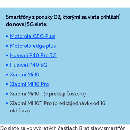
Smartfóny z ponuky O2, ktorými sa viete prihlásiť
do novej 5G siete:
Motorola G5G Plus
Motorola edge plus
Huawei P40 Pro 5G
Huawei P40 5G
Xiaomi Mi 10
Xiaomi Mi 10 Pro
Xiaomi Mi 10T (v predaji čoskoro)
Xiaomi Mi 10T Pro (predobjednávky od 16.
októbra)
Do siete sa vo vybratých častiach Bratislavy smartfón