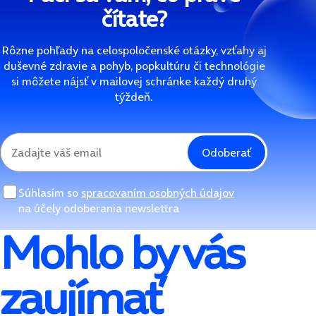
čítate?
Rôzne pohľady na celospoločenské otázky, vzťahy aj
duševné zdravie a pohyb, popkultúru či technológie
si môžete nájsť v mailovej schránke každý druhý
týždeň.
Odoberať
Súhlasím so
spracovaním osobných údajov
na účely odoberania newslettra
Mohlo by vás
zaujímať