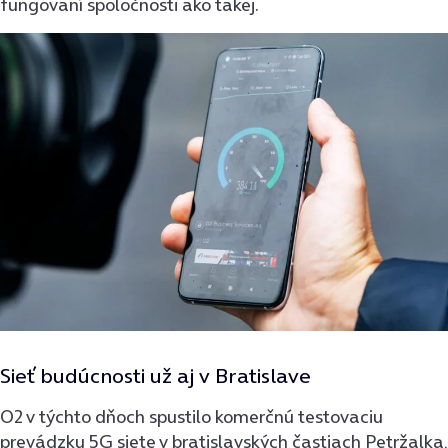
fungovaní spoločnosti ako takej.
Sieť budúcnosti už aj v Bratislave
O2 v týchto dňoch spustilo komerčnú testovaciu
prevádzku 5G siete v bratislavských častiach Petržalka,