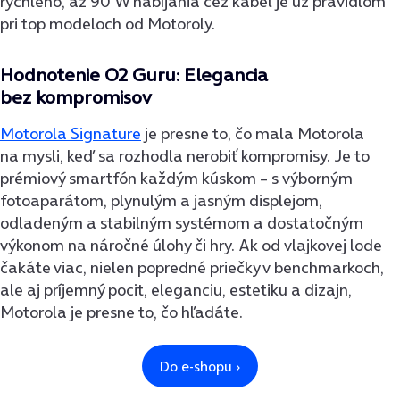
rýchleho, až 90 W nabíjania cez kábel je už pravidlom
pri top modeloch od Motoroly.
Hodnotenie O2 Guru: Elegancia
bez kompromisov
Motorola Signature
je presne to, čo mala Motorola
na mysli, keď sa rozhodla nerobiť kompromisy. Je to
prémiový smartfón každým kúskom – s výborným
fotoaparátom, plynulým a jasným displejom,
odladeným a stabilným systémom a dostatočným
výkonom na náročné úlohy či hry. Ak od vlajkovej lode
čakáte viac, nielen popredné priečky v benchmarkoch,
ale aj príjemný pocit, eleganciu, estetiku a dizajn,
Motorola je presne to, čo hľadáte.