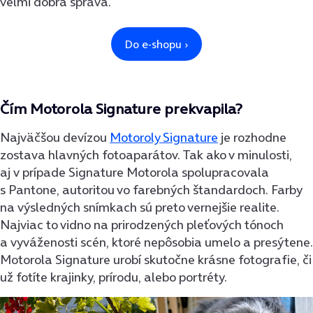
veľmi dobrá správa.
Čím Motorola Signature prekvapila?
Najväčšou devízou
Motoroly Signature
je rozhodne
zostava hlavných fotoaparátov. Tak ako v minulosti,
aj v prípade Signature Motorola spolupracovala
s Pantone, autoritou vo farebných štandardoch. Farby
na výsledných snímkach sú preto vernejšie realite.
Najviac to vidno na prirodzených pleťových tónoch
a vyváženosti scén, ktoré nepôsobia umelo a presýtene.
Motorola Signature urobí skutočne krásne fotografie, či
už fotíte krajinky, prírodu, alebo portréty.