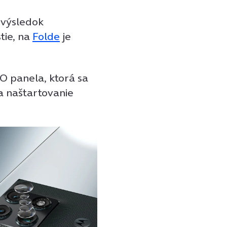
a výsledok
tie, na
Folde
je
O panela, ktorá sa
a naštartovanie