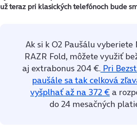
už teraz pri klasických telefónoch bude s
Ak si k O2 Paušálu vyberiete
RAZR Fold, môžete využiť be
aj extrabonus 204 €.
Pri Bezs
paušále sa tak celková zľa
vyšplhať až na 372 €
a rozp
do 24 mesačných plati