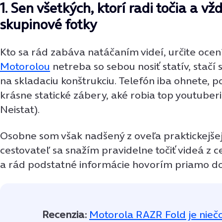
1. Sen všetkých, ktorí radi točia a vž
skupinové fotky
Kto sa rád zabáva natáčaním videí, určite ocení
Motorolou
netreba so sebou nosiť statív, stačí
na skladaciu konštrukciu. Telefón iba ohnete, po
krásne statické zábery, aké robia top youtuberi
Neistat).
Osobne som však nadšený z oveľa praktickejšej
cestovateľ sa snažím pravidelne točiť videá z 
a rád podstatné informácie hovorím priamo d
Recenzia:
Motorola RAZR Fold je niečo