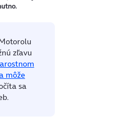
mutno.
 Motorolu
žnú zľavu
tarostnom
va môže
očíta sa
eb.