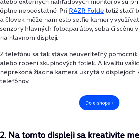
alebo externých náhľadových monitorov sú pri
úplne nepodstatné. Pri
RAZR Folde
totiž stačí 
a človek môže namiesto selfie kamery využívať
senzory hlavných fotoaparátov, seba či scénu v
na hlavnom displeji.
Z telefónu sa tak stáva neuveriteľný pomocník 
alebo robení skupinových fotiek. A kvalitu vašic
neprekoná žiadna kamera ukrytá v displejoch 
telefónov.
2. Na tomto displeji sa kreativite 