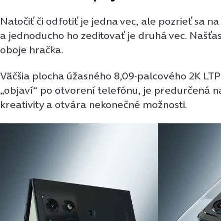
Natočiť či odfotiť je jedna vec, ale pozrieť sa n
a jednoducho ho zeditovať je druhá vec. Našťas
oboje hračka.
Väčšia plocha úžasného 8,09-palcového 2K LTP
„objaví“ po otvorení telefónu, je predurčená n
kreativity a otvára nekonečné možnosti.