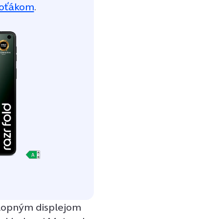
foťákom
.
klopným displejom