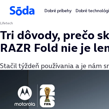
Dobré príbehy
Dobré technológ
Lifetech
Preskočiť na obsah
Tri dôvody, prečo s
RAZR Fold nie je len
Stačil týždeň používania a je nám 