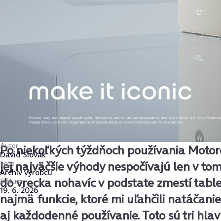
Autor
Po niekoľkých týždňoch používania Motorol
David Slovák
Foto
jej najväčšie výhody nespočívajú len v tom
Archív výrobcu
do vrecka nohavíc v podstate zmestí table
Dátum
19. 6. 2026
najmä funkcie, ktoré mi uľahčili natáčanie
aj každodenné používanie. Toto sú tri hlav