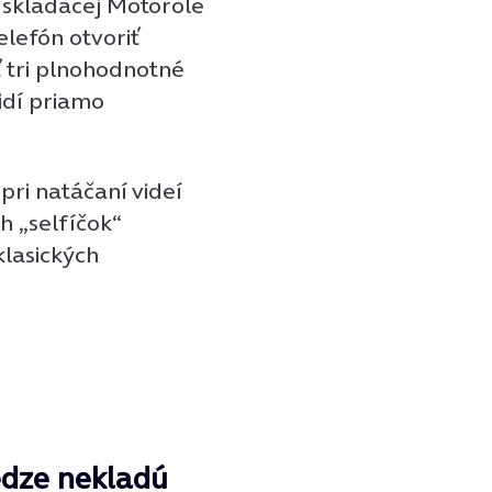
 skladacej Motorole
telefón otvoriť
 tri plnohodnotné
idí priamo
pri natáčaní videí
h „selfíčok“
klasických
medze nekladú