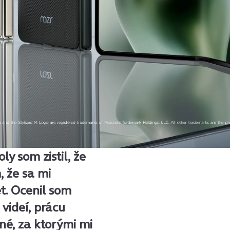
y som zistil, že
, že sa mi
t. Ocenil som
 videí, prácu
né, za ktorými mi