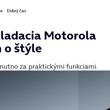
ie
Dobrý čas
kladacia Motorola
 o štýle
smutno za praktickými funkciami.