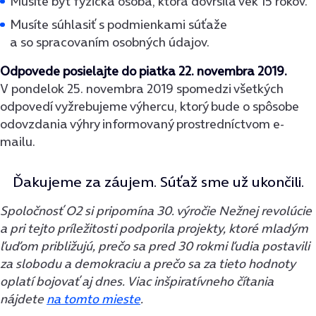
Musíte byť fyzická osoba, ktorá dovŕšila vek 15 rokov.
Musíte súhlasiť s podmienkami súťaže
a so spracovaním osobných údajov.
Odpovede posielajte do piatka 22. novembra 2019.
V pondelok 25. novembra 2019 spomedzi všetkých
odpovedí vyžrebujeme výhercu, ktorý bude o spôsobe
odovzdania výhry informovaný prostredníctvom e-
mailu.
Ďakujeme za záujem. Súťaž sme už ukončili.
Spoločnosť O2 si pripomína 30. výročie Nežnej revolúcie
a pri tejto príležitosti podporila projekty, ktoré mladým
ľuďom približujú, prečo sa pred 30 rokmi ľudia postavili
za slobodu a demokraciu a prečo sa za tieto hodnoty
oplatí bojovať aj dnes.
Viac inšpiratívneho čítania
nájdete
na tomto mieste
.