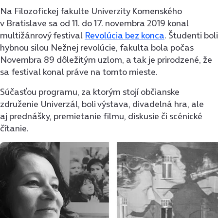
Na Filozofickej fakulte Univerzity Komenského
v Bratislave sa od 11. do 17. novembra 2019 konal
multižánrový festival
Revolúcia bez konca
. Študenti boli
hybnou silou Nežnej revolúcie, fakulta bola počas
Novembra 89 dôležitým uzlom, a tak je prirodzené, že
sa festival konal práve na tomto mieste.
Súčasťou programu, za ktorým stojí občianske
združenie Univerzál, boli výstava, divadelná hra, ale
aj prednášky, premietanie filmu, diskusie či scénické
čítanie.