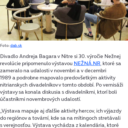
Foto:
dab.sk
Divadlo Andreja Bagara v Nitre si 30. výročie Nežnej
revolúcie pripomenulo výstavou
NEŽNÁ.NR
, ktoré sa
zameralo na udalosti v novembri a v decembri
1989 a podrobne mapovalo predovšetkým aktivity
nitrianskych divadelníkov v tomto období. Po vernisáži
výstavy sa konala diskusia s divadelníkmi, ktorí boli
účastníkmi novembrových udalostí.
„Výstava mapuje aj ďalšie aktivity hercov, ich výjazdy
do regiónov a tovární, kde sa na mítingoch stretávali
s verejnosťou. Výstava vychádza z kalendária, ktoré