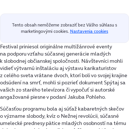
Tento obsah nemôžeme zobraziť bez Vášho súhlasu s
marketingovými cookies.
Nastavenia cookies
Festival priniesol originálne multižánrové eventy
na podporu vzťahu súčasnej generácie mladých
k slobodnej občianskej spoločnosti. Návštevníci mohli
vidieť výtvarnú inštaláciu aj výstavu karikaturistov
z celého sveta vrátane dvoch, ktorí boli vo svojej krajine
odsúdení na smrť, mohli si pozrieť dokument Spýtaj sa
vašich zo starého televízora či vypočuť si autorské
angažované piesne v podaní Jakuba Pohleho.
Súčasťou programu bola aj súťaž kabaretných skečov
o význame slobody, kvíz o Nežnej revolúcii, súčasné
umelecké prednesy pätice mladých osobností na tému