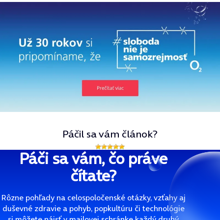
Páčil sa vám článok?
Páči sa vám, čo práve
čítate?
Rôzne pohľady na celospoločenské otázky, vzťahy aj
duševné zdravie a pohyb, popkultúru či technológie
si môžete nájsť v mailovej schránke každý druhý