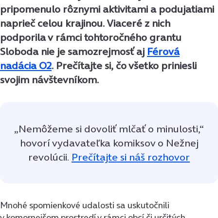
pripomenulo rôznymi aktivitami a podujatiami
naprieč celou krajinou. Viaceré z nich
podporila v rámci tohtoročného grantu
Sloboda nie je samozrejmosť aj
Férová
nadácia O2
. Prečítajte si, čo všetko priniesli
svojim návštevníkom.
„Nemôžeme si dovoliť mlčať o minulosti,“
hovorí vydavateľka komiksov o Nežnej
revolúcii.
Prečítajte si náš rozhovor
Mnohé spomienkové udalosti sa uskutočnili
v komornejšom prostredí v rámci obcí či určitých