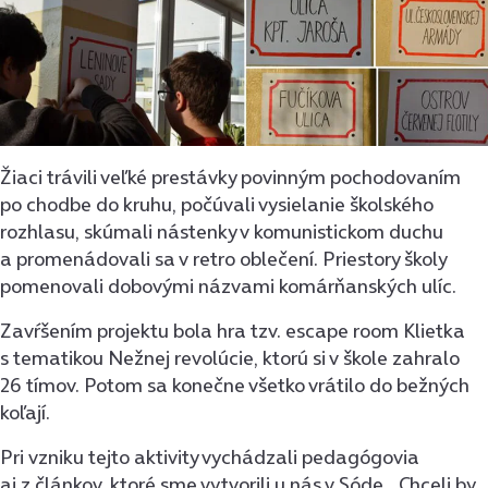
Žiaci trávili veľké prestávky povinným pochodovaním
po chodbe do kruhu, počúvali vysielanie školského
rozhlasu, skúmali nástenky v komunistickom duchu
a promenádovali sa v retro oblečení. Priestory školy
pomenovali dobovými názvami komárňanských ulíc.
Zavŕšením projektu bola hra tzv. escape room Klietka
s tematikou Nežnej revolúcie, ktorú si v škole zahralo
26 tímov. Potom sa konečne všetko vrátilo do bežných
koľají.
Pri vzniku tejto aktivity vychádzali pedagógovia
aj z článkov, ktoré sme vytvorili u nás v Sóde. „Chceli by