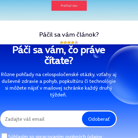
Páčil sa vám článok?
Páči sa vám, čo práve
čítate?
Rôzne pohľady na celospoločenské otázky, vzťahy aj
duševné zdravie a pohyb, popkultúru či technológie
si môžete nájsť v mailovej schránke každý druhý
týždeň.
Odoberať
Súhlasím so
spracovaním osobných údajov