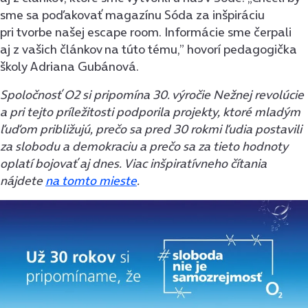
sme sa poďakovať magazínu Sóda za inšpiráciu
pri tvorbe našej escape room. Informácie sme čerpali
aj z vašich článkov na túto tému,” hovorí pedagogička
školy Adriana Gubánová.
Spoločnosť O2 si pripomína 30. výročie Nežnej revolúcie
a pri tejto príležitosti podporila projekty, ktoré mladým
ľuďom približujú, prečo sa pred 30 rokmi ľudia postavili
za slobodu a demokraciu a prečo sa za tieto hodnoty
oplatí bojovať aj dnes. Viac inšpiratívneho čítania
nájdete
na tomto mieste
.