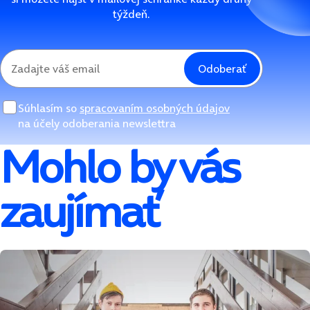
týždeň.
Odoberať
Súhlasím so
spracovaním osobných údajov
na účely odoberania newslettra
Mohlo by vás
zaujímať