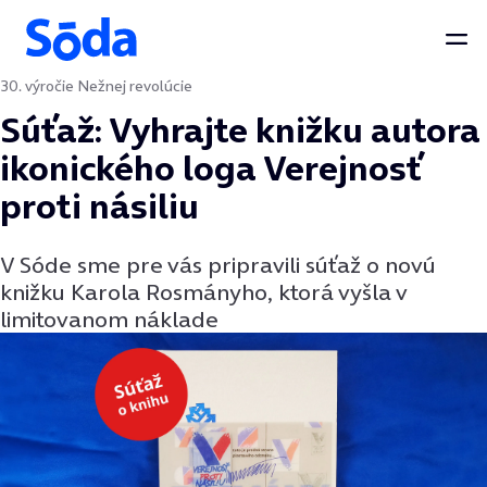
Otv
30. výročie Nežnej revolúcie
Preskočiť na obsah
Súťaž: Vyhrajte knižku autora
ikonického loga Verejnosť
proti násiliu
V Sóde sme pre vás pripravili súťaž o novú
knižku Karola Rosmányho, ktorá vyšla v
limitovanom náklade