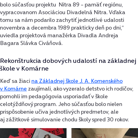
bolo súčasťou projektu Nitra 89 – pamäť regiónu,
vypracovanom Asociáciou Divadelná Nitra. Vďaka
tomu sa nám podarilo zachytiť jednotlivé udalosti
novembra a decembra 1989 prakticky deň po dni,“
uviedla projektová manažérka Divadla Andreja
Bagara Slávka Civáňová.
Rekonštrukcia dobových udalostí na základnej
škole v Komárne
Keď sa žiaci
na Základnej škole J. A. Komenského
v Komárne
zaujímali, ako vyzeralo detstvo ich rodičov,
pomohli im pedagógovia usporiadať v škole
celotýždňový program. Jeho súčasťou bolo nielen
prispôsobenie učiva jednotlivých predmetov, ale
aj zážitkové simulovanie chodu školy spred 30 rokov.