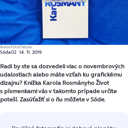
Autor
Foto
Dátum
Sóda
O2
14. 11. 2019
Radi by ste sa dozvedeli viac o novembrových
udalostiach alebo máte vzťah ku grafickému
dizajnu? Knižka Karola Rosmányho Život
s písmenkami vás v takomto prípade určite
poteší. Zasúťažiť si o ňu môžete v Sóde.