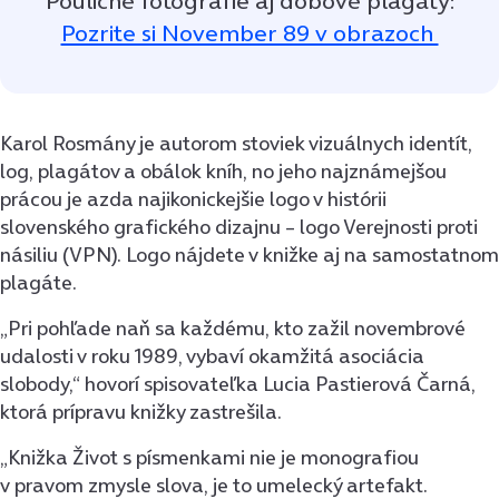
Pouličné fotografie aj dobové plagáty:
Pozrite si November 89 v obrazoch
Karol Rosmány je autorom stoviek vizuálnych identít,
log, plagátov a obálok kníh, no jeho najznámejšou
prácou je azda najikonickejšie logo v histórii
slovenského grafického dizajnu – logo Verejnosti proti
násiliu (VPN). Logo nájdete v knižke aj na samostatnom
plagáte.
„Pri pohľade naň sa každému, kto zažil novembrové
udalosti v roku 1989, vybaví okamžitá asociácia
slobody,“ hovorí spisovateľka Lucia Pastierová Čarná,
ktorá prípravu knižky zastrešila.
„Knižka Život s písmenkami nie je monografiou
v pravom zmysle slova, je to umelecký artefakt.