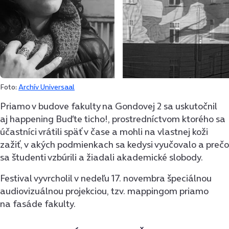
Foto:
Archív Universaal
Priamo v budove fakulty na Gondovej 2 sa uskutočnil
aj happening Buďte ticho!, prostredníctvom ktorého sa
účastníci vrátili späť v čase a mohli na vlastnej koži
zažiť, v akých podmienkach sa kedysi vyučovalo a prečo
sa študenti vzbúrili a žiadali akademické slobody.
Festival vyvrcholil v nedeľu 17. novembra špeciálnou
audiovizuálnou projekciou, tzv. mappingom priamo
na fasáde fakulty.