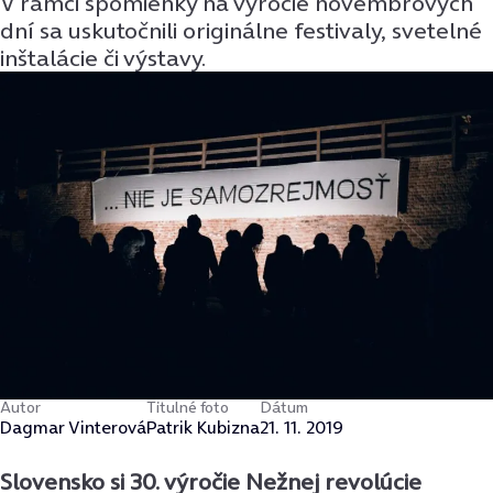
V rámci spomienky na výročie novembrových
dní sa uskutočnili originálne festivaly, svetelné
inštalácie či výstavy.
Autor
Titulné foto
Dátum
Dagmar Vinterová
Patrik Kubizna
21. 11. 2019
Slovensko si 30. výročie Nežnej revolúcie