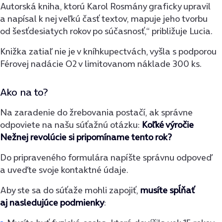
Autorská kniha, ktorú Karol Rosmány graficky upravil
a napísal k nej veľkú časť textov, mapuje jeho tvorbu
od šesťdesiatych rokov po súčasnosť,“ približuje Lucia.
Knižka zatiaľ nie je v kníhkupectvách, vyšla s podporou
Férovej nadácie O2 v limitovanom náklade 300 ks.
Ako na to?
Na zaradenie do žrebovania postačí, ak správne
odpoviete na našu súťažnú otázku:
Koľké výročie
Nežnej revolúcie si pripomíname tento rok?
Do pripraveného formulára napíšte správnu odpoveď
a uveďte svoje kontaktné údaje.
Aby ste sa do súťaže mohli zapojiť,
musíte spĺňať
aj nasledujúce podmienky
: