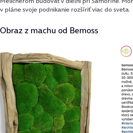
Melicherom budovať v dielni pri Šamoríne. M
v pláne svoje podnikanie rozšíriť viac do sveta.
Obraz z machu od Bemoss