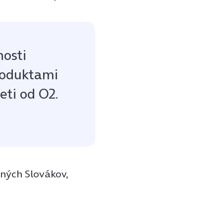
nosti
roduktami
eti od O2.
ných Slovákov,