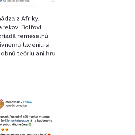
ádza z Afriky.
rekovi Bolfovi
zriadil remeselnú
tívnemu ladeniu si
obnú teóriu ani hru