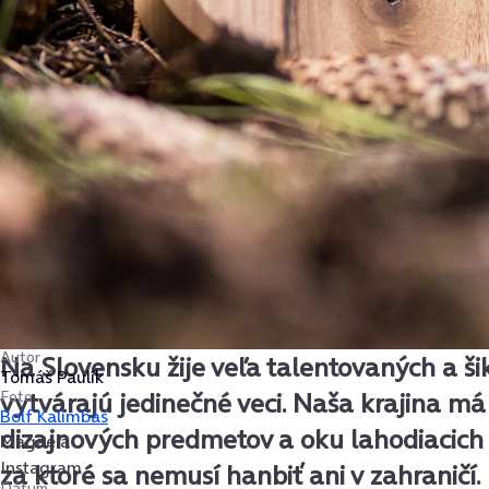
Autor
Na Slovensku žije veľa talentovaných a šik
Tomáš Paulík
Foto
vytvárajú jedinečné veci. Naša krajina má 
Bolf Kalimbas
dizajnových predmetov a oku lahodiacich
Magaela
Instagram
za ktoré sa nemusí hanbiť ani v zahraničí
Dátum