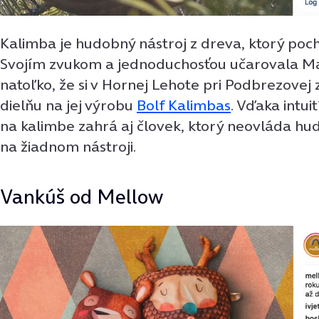
Kalimba je hudobný nástroj z dreva, ktorý poch
Svojím zvukom a jednoduchosťou učarovala Ma
natoľko, že si v Hornej Lehote pri Podbrezovej 
dielňu na jej výrobu
Bolf Kalimbas
. Vďaka intui
na kalimbe zahrá aj človek, ktorý neovláda hud
na žiadnom nástroji.
Vankúš od Mellow