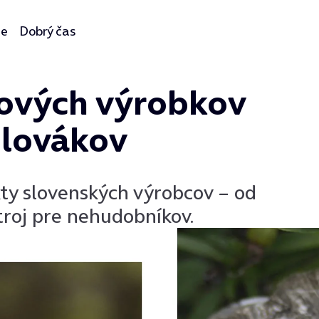
ie
Dobrý čas
nových výrobkov
Slovákov
kty slovenských výrobcov – od
roj pre nehudobníkov.