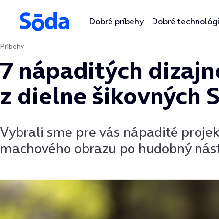
Dobré príbehy
Dobré technológ
Príbehy
Preskočiť na obsah
7 nápaditých dizaj
z dielne šikovných 
Vybrali sme pre vás nápadité proje
machového obrazu po hudobný nást