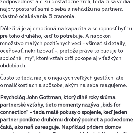
zodpovednosť a či sú dostatočne zrelí, teda či sa vedia
najprv postarať sami o seba a nehádžu na partnera
vlastné očakávania či zranenia.
Dôležitá je aj emocionálna kapacita a schopnosť byť tu
pre toho druhého, keď to potrebuje. A napokon
množstvo malých pozitívnych vecí – všímať si detaily,
oceňovať, nekritizovať –, pretože práve to buduje to
spoločné „my“, ktoré vzťah drží pokope aj v ťažkých
obdobiach.
Často to teda nie je o nejakých veľkých gestách, ale
o maličkostiach a spôsobe, akým na seba reagujeme.
Psychológ John Gottman, ktorý dlhé roky skúma
partnerské vzťahy, tieto momenty nazýva „bids for
connection“ – teda malé pokusy o spojenie, keď jeden
partner ponúkne druhému drobný podnet a podvedome
čaká, ako naň zareaguje. Napríklad prídem domov