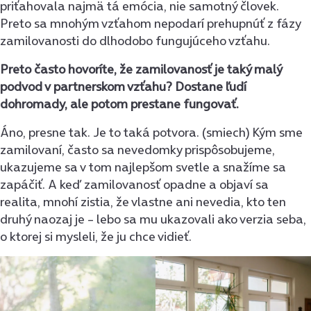
priťahovala najmä tá emócia, nie samotný človek.
Preto sa mnohým vzťahom nepodarí prehupnúť z fázy
zamilovanosti do dlhodobo fungujúceho vzťahu.
Preto často hovoríte, že zamilovanosť je taký malý
podvod v partnerskom vzťahu? Dostane ľudí
dohromady, ale potom prestane fungovať.
Áno, presne tak. Je to taká potvora. (smiech) Kým sme
zamilovaní, často sa nevedomky prispôsobujeme,
ukazujeme sa v tom najlepšom svetle a snažíme sa
zapáčiť. A keď zamilovanosť opadne a objaví sa
realita, mnohí zistia, že vlastne ani nevedia, kto ten
druhý naozaj je – lebo sa mu ukazovali ako verzia seba,
o ktorej si mysleli, že ju chce vidieť.