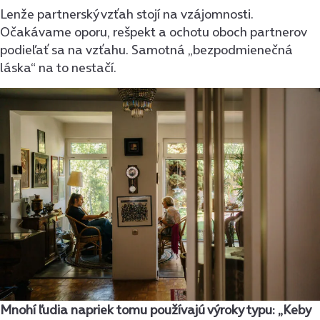
Lenže partnerský vzťah stojí na vzájomnosti.
Očakávame oporu, rešpekt a ochotu oboch partnerov
podieľať sa na vzťahu. Samotná „bezpodmienečná
láska“ na to nestačí.
Mnohí ľudia napriek tomu používajú výroky typu: „Keby