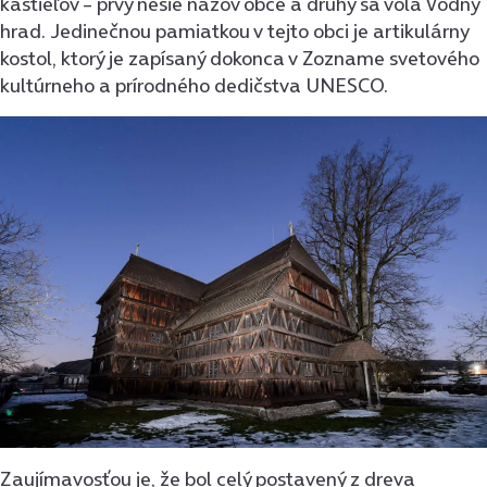
kaštieľov – prvý nesie názov obce a druhý sa volá Vodný
hrad. Jedinečnou pamiatkou v tejto obci je artikulárny
kostol, ktorý je zapísaný dokonca v Zozname svetového
kultúrneho a prírodného dedičstva UNESCO.
Zaujímavosťou je, že bol celý postavený z dreva