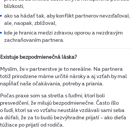
blízkosti,
ako sa hádať tak, aby konflikt partnerov nevzďaľoval,
ale, naopak, zbližoval,
kde je hranica medzi zdravou oporou a nezdravým
zachraňovaním partnera.
Existuje bezpodmienečná láska?
Myslím, že v partnerstve je to nereálne. Na partnera
totiž prirodzene máme určité nároky a aj vzťah by mal
napĺňať naše očakávania, potreby a priania.
Počas praxe som sa stretla s ľuďmi, ktorí boli
presvedčení, že milujú bezpodmienečne. Často išlo
o ľudí, ktorí sa vo vzťahu neustále vzdávali sami seba
a dúfali, že za to budú bezvýhradne prijatí – ako dieťa
túžiace po prijatí od rodiča.