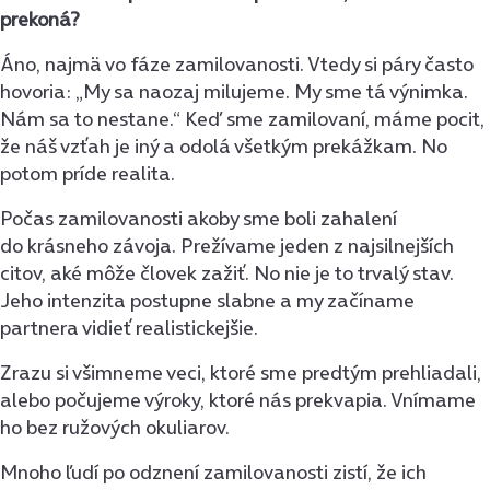
prekoná?
Áno, najmä vo fáze zamilovanosti. Vtedy si páry často
hovoria: „My sa naozaj milujeme. My sme tá výnimka.
Nám sa to nestane.“ Keď sme zamilovaní, máme pocit,
že náš vzťah je iný a odolá všetkým prekážkam. No
potom príde realita.
Počas zamilovanosti akoby sme boli zahalení
do krásneho závoja. Prežívame jeden z najsilnejších
citov, aké môže človek zažiť. No nie je to trvalý stav.
Jeho intenzita postupne slabne a my začíname
partnera vidieť realistickejšie.
Zrazu si všimneme veci, ktoré sme predtým prehliadali,
alebo počujeme výroky, ktoré nás prekvapia. Vnímame
ho bez ružových okuliarov.
Mnoho ľudí po odznení zamilovanosti zistí, že ich