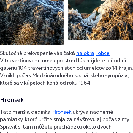
Skutočné prekvapenie vás čaká
na okraji obce
.
V travertínovom lome uprostred lúk nájdete prírodnú
galériu 104 travertínových sôch od umelcov zo 14 krajín.
Vznikli počas Medzinárodného sochárskeho sympózia,
ktoré sa v kúpeľoch koná od roku 1964.
Hronsek
Táto menšia dedinka
Hronsek
ukrýva nádherné
pamiatky, ktoré určite stoja za návštevu aj počas zimy.
Spraviť si tam môžete prechádzku okolo dvoch