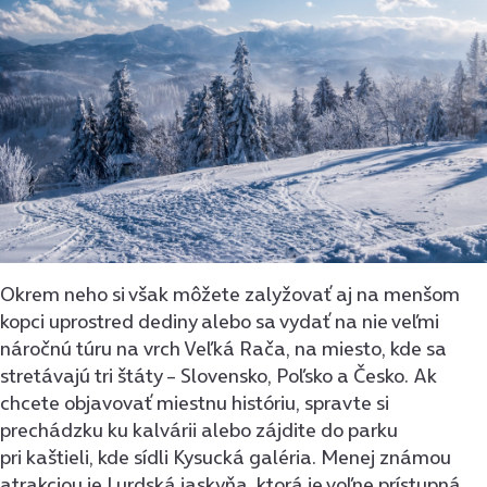
Okrem neho si však môžete zalyžovať aj na menšom
kopci uprostred dediny alebo sa vydať na nie veľmi
náročnú túru na vrch Veľká Rača, na miesto, kde sa
stretávajú tri štáty – Slovensko, Poľsko a Česko. Ak
chcete objavovať miestnu históriu, spravte si
prechádzku ku kalvárii alebo zájdite do parku
pri kaštieli, kde sídli Kysucká galéria. Menej známou
atrakciou je Lurdská jaskyňa, ktorá je voľne prístupná