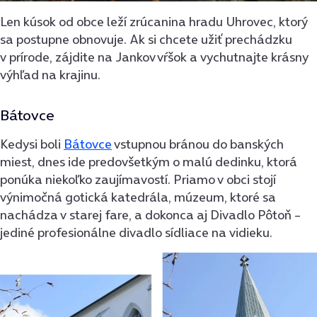
Len kúsok od obce leží zrúcanina hradu Uhrovec, ktorý
sa postupne obnovuje. Ak si chcete užiť prechádzku
v prírode, zájdite na Jankov vŕšok a vychutnajte krásny
výhľad na krajinu.
Bátovce
Kedysi boli
Bátovce
vstupnou bránou do banských
miest, dnes ide predovšetkým o malú dedinku, ktorá
ponúka niekoľko zaujímavostí. Priamo v obci stojí
výnimočná gotická katedrála, múzeum, ktoré sa
nachádza v starej fare, a dokonca aj Divadlo Pôtoň –
jediné profesionálne divadlo sídliace na vidieku.