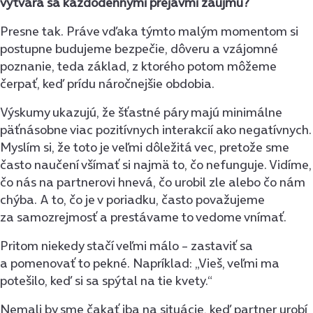
vytvára sa každodennými prejavmi záujmu?
Presne tak. Práve vďaka týmto malým momentom si
postupne budujeme bezpečie, dôveru a vzájomné
poznanie, teda základ, z ktorého potom môžeme
čerpať, keď prídu náročnejšie obdobia.
Výskumy ukazujú, že šťastné páry majú minimálne
päťnásobne viac pozitívnych interakcií ako negatívnych.
Myslím si, že toto je veľmi dôležitá vec, pretože sme
často naučení všímať si najmä to, čo nefunguje. Vidíme,
čo nás na partnerovi hnevá, čo urobil zle alebo čo nám
chýba. A to, čo je v poriadku, často považujeme
za samozrejmosť a prestávame to vedome vnímať.
Pritom niekedy stačí veľmi málo – zastaviť sa
a pomenovať to pekné. Napríklad: „Vieš, veľmi ma
potešilo, keď si sa spýtal na tie kvety.“
Nemali by sme čakať iba na situácie, keď partner urobí