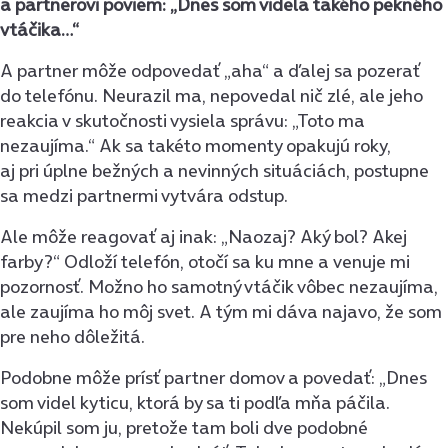
a partnerovi poviem: „Dnes som videla takého pekného
vtáčika…“
A partner môže odpovedať „aha“ a ďalej sa pozerať
do telefónu. Neurazil ma, nepovedal nič zlé, ale jeho
reakcia v skutočnosti vysiela správu: „Toto ma
nezaujíma.“ Ak sa takéto momenty opakujú roky,
aj pri úplne bežných a nevinných situáciách, postupne
sa medzi partnermi vytvára odstup.
Ale môže reagovať aj inak: „Naozaj? Aký bol? Akej
farby?“ Odloží telefón, otočí sa ku mne a venuje mi
pozornosť. Možno ho samotný vtáčik vôbec nezaujíma,
ale zaujíma ho môj svet. A tým mi dáva najavo, že som
pre neho dôležitá.
Podobne môže prísť partner domov a povedať: „Dnes
som videl kyticu, ktorá by sa ti podľa mňa páčila.
Nekúpil som ju, pretože tam boli dve podobné