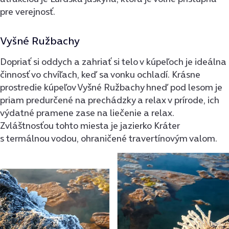
pre verejnosť.
Vyšné Ružbachy
Dopriať si oddych a zahriať si telo v kúpeľoch je ideálna
činnosť vo chvíľach, keď sa vonku ochladí. Krásne
prostredie kúpeľov Vyšné Ružbachy hneď pod lesom je
priam predurčené na prechádzky a relax v prírode, ich
výdatné pramene zase na liečenie a relax.
Zvláštnosťou tohto miesta je jazierko Kráter
s termálnou vodou, ohraničené travertínovým valom.