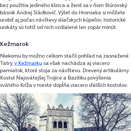
bez použitia jediného klinca a ženil sa v ňom štúrovský
básnik Andrej Sládkovič. Výlet do Hronseka si môžete
urobiť aj počas návštevy sliačskych kúpeľov, historické
unikáty sú totiž od nich vzdialené len zopár minút.
Kežmarok
Niekomu by možno celkom stačil pohľad na zasnežené
Tatry,
v Kežmarku
sa však nachádza aj viacero
pamiatok, ktoré stoja za návštevu. Drevený artikulárny
Kostol Najsvätejšej Trojice a Baziliku povýšenia
svätého Kríža v meste dopĺňa viacero ďalších kostolov.