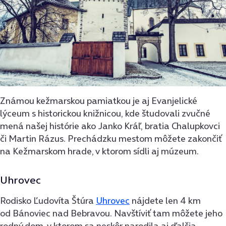
Známou kežmarskou pamiatkou je aj Evanjelické
lýceum s historickou knižnicou, kde študovali zvučné
mená našej histórie ako Janko Kráľ, bratia Chalupkovci
či Martin Rázus. Prechádzku mestom môžete zakončiť
na Kežmarskom hrade, v ktorom sídli aj múzeum.
Uhrovec
Rodisko Ľudovíta Štúra
Uhrovec
nájdete len 4 km
od Bánoviec nad Bebravou. Navštíviť tam môžete jeho
rodný dom, v ktorom sa neskôr narodila aj ďalšia