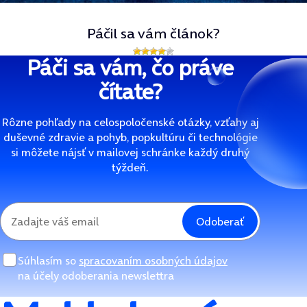
Páčil sa vám článok?
Páči sa vám, čo práve
čítate?
Rôzne pohľady na celospoločenské otázky, vzťahy aj
duševné zdravie a pohyb, popkultúru či technológie
si môžete nájsť v mailovej schránke každý druhý
týždeň.
Odoberať
Súhlasím so
spracovaním osobných údajov
na účely odoberania newslettra