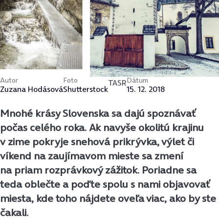
Autor
Foto
Dátum
TASR
Zuzana Hodásová
Shutterstock
15. 12. 2018
Mnohé krásy Slovenska sa dajú spoznávať
počas celého roka. Ak navyše okolitú krajinu
v zime pokryje snehová prikrývka, výlet či
víkend na zaujímavom mieste sa zmení
na priam rozprávkový zážitok. Poriadne sa
teda oblečte a poďte spolu s nami objavovať
miesta, kde toho nájdete oveľa viac, ako by ste
čakali.