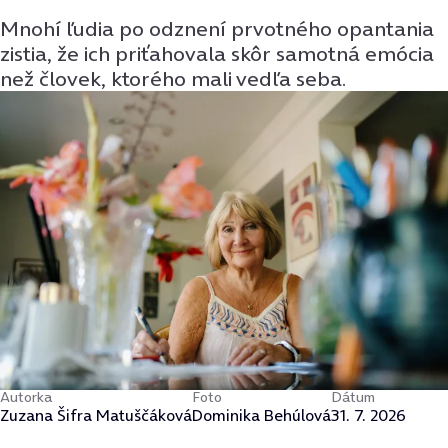
Mnohí ľudia po odznení prvotného opantania
zistia, že ich priťahovala skôr samotná emócia
než človek, ktorého mali vedľa seba.
Autorka
Foto
Dátum
Zuzana Šifra Matuščáková
Dominika Behúlová
31. 7. 2026