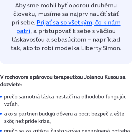
Aby sme mohli byť oporou druhému
človeku, musíme sa najprv naučiť stáť
pri sebe.
Prijať sa so všetkým, čo k nám
patrí
, a pristupovať k sebe s väčšou
láskavosťou a sebasúcitom – napríklad
tak, ako to robí modelka Liberty Simon.
V rozhovore s párovou terapeutkou Jolanou Kusou sa
dozviete:
prečo samotná láska nestačí na dlhodobo fungujúci
vzťah,
ako si partneri budujú dôveru a pocit bezpečia ešte
skôr, než príde kríza,
prečo sa za kritikou často skrýva nenaplnená potreba