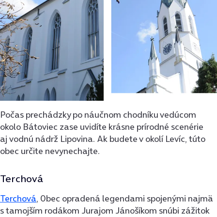
Počas prechádzky po náučnom chodníku vedúcom
okolo Bátoviec zase uvidíte krásne prírodné scenérie
aj vodnú nádrž Lipovina. Ak budete v okolí Levíc, túto
obec určite nevynechajte.
Terchová
Terchová
, 0bec opradená legendami spojenými najmä
s tamojším rodákom Jurajom Jánošíkom snúbi zážitok