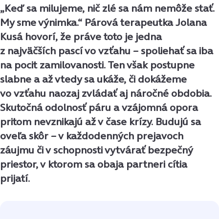
„Keď sa milujeme, nič zlé sa nám nemôže stať.
My sme výnimka.“ Párová terapeutka Jolana
Kusá hovorí, že práve toto je jedna
z najväčších pascí vo vzťahu – spoliehať sa iba
na pocit zamilovanosti. Ten však postupne
slabne a až vtedy sa ukáže, či dokážeme
vo vzťahu naozaj zvládať aj náročné obdobia.
Skutočná odolnosť páru a vzájomná opora
pritom nevznikajú až v čase krízy. Budujú sa
oveľa skôr – v každodenných prejavoch
záujmu či v schopnosti vytvárať bezpečný
priestor, v ktorom sa obaja partneri cítia
prijatí.