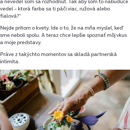
a nevedel som sa rozhodnúť. Tak aby som to nabudúce
vedel – ktorá farba sa ti páči viac, ružová alebo
fialová?“
Nejde pritom o kvety. Ide o to, že na mňa myslel, keď
sme neboli spolu. A teraz chce lepšie spoznať môj vkus
a moje predstavy.
Práve z takýchto momentov sa skladá partnerská
intimita.