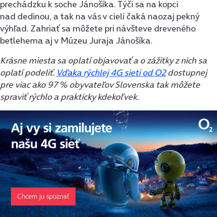
prechádzku k soche Jánošíka. Týči sa na kopci
nad dedinou, a tak na vás v cieli čaká naozaj pekný
výhľad. Zahriať sa môžete pri návšteve dreveného
betlehema aj v Múzeu Juraja Jánošíka.
Krásne miesta sa oplatí objavovať a o zážitky z nich sa
oplatí podeliť.
Vďaka rýchlej 4G sieti od O2
dostupnej
pre viac ako 97 % obyvateľov Slovenska tak môžete
spraviť rýchlo a prakticky kdekoľvek.