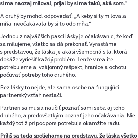
si ma naozaj miloval, prijal by si ma takú, aká som.“
A druhý by mohol odpovedať: „A keby si ty milovala
mňa, neočakávala by si to odo mňa.“
Jednou z najväčších pascí lásky je očakávanie, že keď
sa milujeme, všetko sa dá prekonať. Vyrastáme
s predstavou, že láska je akási všemocná sila, ktorá
dokáže vyriešiť každý problém. Lenže v realite
potrebujeme aj vzájomný rešpekt, hranice a ochotu
počúvať potreby toho druhého.
Bez lásky to nejde, ale sama osebe na fungujúci
partnerský vzťah nestačí.
Partneri sa musia naučiť poznať sami seba aj toho
druhého, a predovšetkým poznať jeho očakávania. Nie
každý totiž pri podpore potrebuje okamžite radu.
Príliš sa teda spoliehame na predstavu, že láska všetko