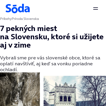
Otvor
Príbehy
Príroda Slovenska
Preskočiť na obsah
7 pekných miest
na Slovensku, ktoré si užijete
aj v zime
Vybrali sme pre vás slovenské obce, ktoré sa
oplatí navštíviť, aj keď sa vonku poriadne
ochladí.