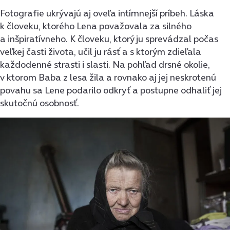
Fotografie ukrývajú aj oveľa intímnejší príbeh. Láska
k človeku, ktorého Lena považovala za silného
a inšpiratívneho. K človeku, ktorý ju sprevádzal počas
veľkej časti života, učil ju rásť a s ktorým zdieľala
každodenné strasti i slasti. Na pohľad drsné okolie,
v ktorom Baba z lesa žila a rovnako aj jej neskrotenú
povahu sa Lene podarilo odkryť a postupne odhaliť jej
skutočnú osobnosť.