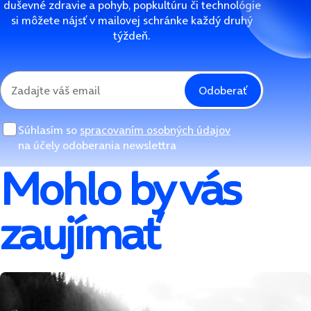
duševné zdravie a pohyb, popkultúru či technológie
si môžete nájsť v mailovej schránke každý druhý
týždeň.
Odoberať
Súhlasím so
spracovaním osobných údajov
na účely odoberania newslettra
Mohlo by vás
zaujímať