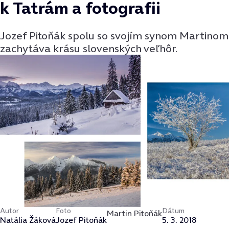
k Tatrám a fotograﬁi
Jozef Pitoňák spolu so svojím synom Martinom
zachytáva krásu slovenských veľhôr.
Autor
Foto
Dátum
Martin Pitoňák
Natália Žáková
Jozef Pitoňák
5. 3. 2018