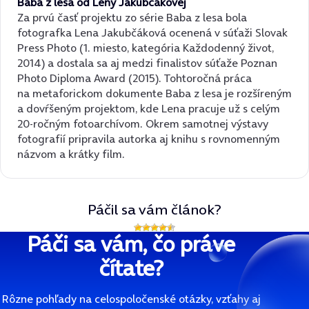
Baba z lesa od Leny Jakubčákovej
Za prvú časť projektu zo série Baba z lesa bola
fotografka Lena Jakubčáková ocenená v súťaži Slovak
Press Photo (1. miesto, kategória Každodenný život,
2014) a dostala sa aj medzi finalistov súťaže Poznan
Photo Diploma Award (2015). Tohtoročná práca
na metaforickom dokumente Baba z lesa je rozšíreným
a dovŕšeným projektom, kde Lena pracuje už s celým
20-ročným fotoarchívom. Okrem samotnej výstavy
fotografií pripravila autorka aj knihu s rovnomenným
názvom a krátky film.
Páčil sa vám článok?
Páči sa vám, čo práve
čítate?
Rôzne pohľady na celospoločenské otázky, vzťahy aj