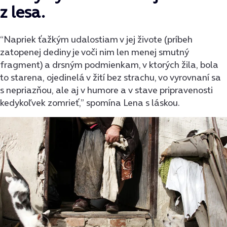
z lesa.
“Napriek ťažkým udalostiam v jej živote (príbeh
zatopenej dediny je voči nim len menej smutný
fragment) a drsným podmienkam, v ktorých žila, bola
to starena, ojedinelá v žití bez strachu, vo vyrovnaní sa
s nepriazňou, ale aj v humore a v stave pripravenosti
kedykoľvek zomrieť,” spomína Lena s láskou.