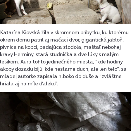
Katarína Kiovská žila v skromnom príbytku, ku ktorému
okrem domu patril aj mačací dvor, gigantická jabloň,
pivnica na kopci, padajúca stodola, maštaľ nebohej
kravy Hermíny, stará studnička a dve lúky s malým
lesíkom. Aura tohto jedinečného miesta, “kde hodiny
akoby dozadu bijú, kde nestarne duch, ale len telo”, sa
mladej autorke zapísala hlboko do duše a “zvláštne
hriala aj na míle ďaleko”.