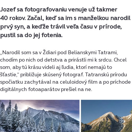
Jozef sa fotografovaniu venuje už takmer
40 rokov. Začal, keď sa im s manželkou narodil
prvý syn, a keďže trávil veľa času v prírode,
pustil sa do jej fotenia.
„Narodil som sa v Ždiari pod Belianskymi Tatrami,
chodím po nich od detstva a prirástli mi k srdcu. Chcel
som, aby tú krásu videli aj ľudia, ktorí nemajú to
šťastie,“ približuje skúsený fotograf. Tatranskú prírodu
spočiatku zachytával na celuloidový ﬁlm a po príchode
digitálnych fotoaparátov prešiel na ne.