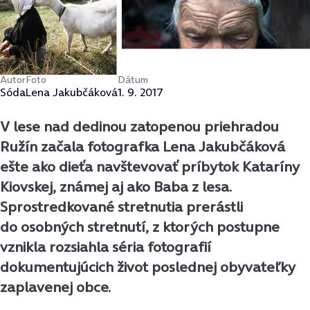
Autor
Foto
Dátum
Sóda
Lena Jakubčáková
1. 9. 2017
V lese nad dedinou zatopenou priehradou
Ružín začala fotografka Lena Jakubčáková
ešte ako dieťa navštevovať príbytok Kataríny
Kiovskej, známej aj ako Baba z lesa.
Sprostredkované stretnutia prerástli
do osobných stretnutí, z ktorých postupne
vznikla rozsiahla séria fotografií
dokumentujúcich život poslednej obyvateľky
zaplavenej obce.