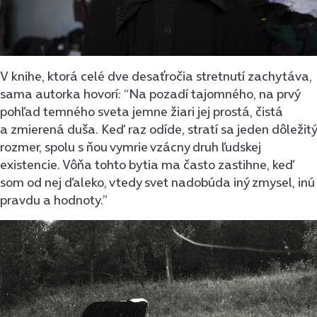
V knihe, ktorá celé dve desaťročia stretnutí zachytáva,
sama autorka hovorí: “Na pozadí tajomného, na prvý
pohľad temného sveta jemne žiari jej prostá, čistá
a zmierená duša. Keď raz odíde, stratí sa jeden dôležitý
rozmer, spolu s ňou vymrie vzácny druh ľudskej
existencie. Vôňa tohto bytia ma často zastihne, keď
som od nej ďaleko, vtedy svet nadobúda iný zmysel, inú
pravdu a hodnoty.”