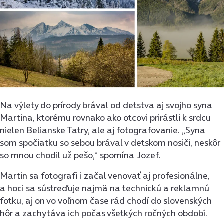
Na výlety do prírody brával od detstva aj svojho syna
Martina, ktorému rovnako ako otcovi prirástli k srdcu
nielen Belianske Tatry, ale aj fotografovanie. „Syna
som spočiatku so sebou brával v detskom nosiči, neskôr
so mnou chodil už pešo,“ spomína Jozef.
Martin sa fotograﬁ i začal venovať aj profesionálne,
a hoci sa sústreďuje najmä na technickú a reklamnú
fotku, aj on vo voľnom čase rád chodí do slovenských
hôr a zachytáva ich počas všetkých ročných období.