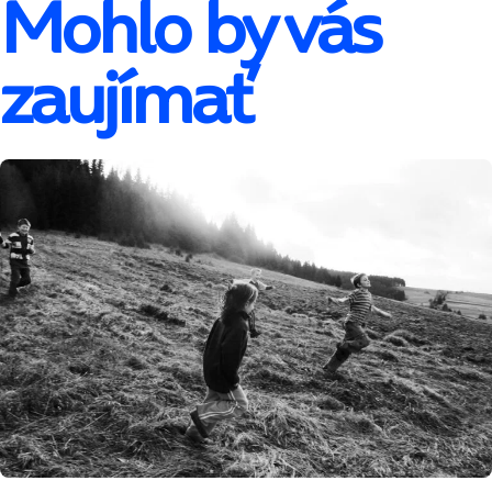
Mohlo by vás
zaujímať