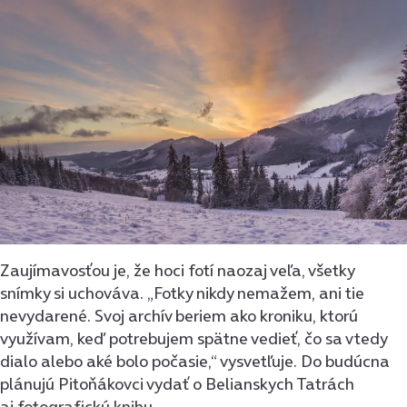
Zaujímavosťou je, že hoci fotí naozaj veľa, všetky
snímky si uchováva. „Fotky nikdy nemažem, ani tie
nevydarené. Svoj archív beriem ako kroniku, ktorú
využívam, keď potrebujem spätne vedieť, čo sa vtedy
dialo alebo aké bolo počasie,“ vysvetľuje. Do budúcna
plánujú Pitoňákovci vydať o Belianskych Tatrách
aj fotograﬁckú knihu.