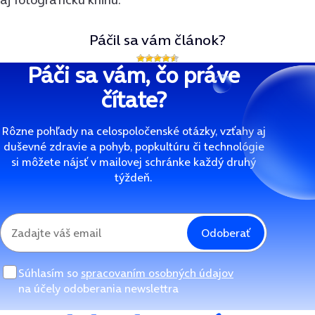
Páčil sa vám článok?
Páči sa vám, čo práve
čítate?
Rôzne pohľady na celospoločenské otázky, vzťahy aj
duševné zdravie a pohyb, popkultúru či technológie
si môžete nájsť v mailovej schránke každý druhý
týždeň.
Odoberať
Súhlasím so
spracovaním osobných údajov
na účely odoberania newslettra