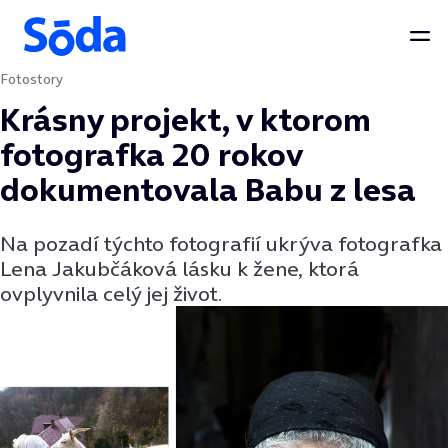
Otv
Fotostory
Preskočiť na obsah
Krásny projekt, v ktorom
fotografka 20 rokov
dokumentovala Babu z lesa
Na pozadí týchto fotografií ukrýva fotografka
Lena Jakubčáková lásku k žene, ktorá
ovplyvnila celý jej život.