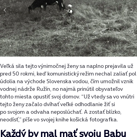
Veľká sila tejto výnimočnej ženy sa naplno prejavila už
pred 50 rokmi, keď komunistický režim nechal zaliať pol
údolia na východe Slovenska vodou, čím umožnil vznik
vodnej nádrže Ružín, no najmä prinútil obyvateľov
tohto miesta opustiť svoj domov. “Už vtedy sa vo vnútri
tejto ženy začalo dvíhať veľké odhodlanie žiť si
po svojom a odvaha neposlúchať. A zostať blízko,
neodísť,” píše vo svojej knihe košická fotografka.
Každý by mal mať svoju Babu