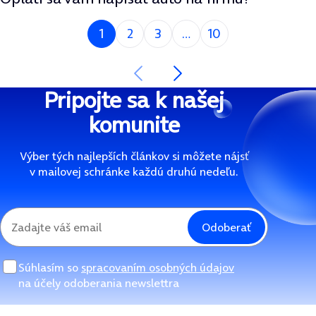
Si na strane
1
2
3
10
Nasledujúca strana
Predchádzajúca strana
Pripojte sa k našej
komunite
Výber tých najlepších článkov si môžete nájsť
v mailovej schránke každú druhú nedeľu.
Odoberať
Súhlasím so
spracovaním osobných údajov
na účely odoberania newslettra