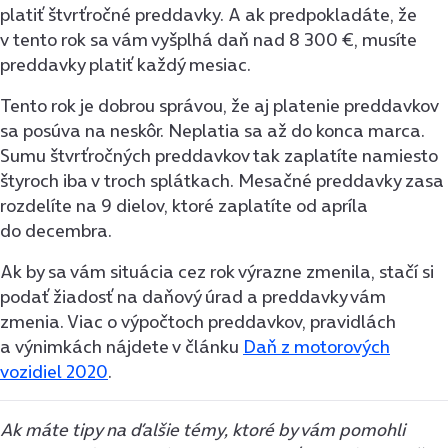
platiť štvrťročné preddavky. A ak predpokladáte, že
v tento rok sa vám vyšplhá daň nad 8 300 €, musíte
preddavky platiť každý mesiac.
Tento rok je dobrou správou, že aj platenie preddavkov
sa posúva na neskôr. Neplatia sa až do konca marca.
Sumu štvrťročných preddavkov tak zaplatíte namiesto
štyroch iba v troch splátkach. Mesačné preddavky zasa
rozdelíte na 9 dielov, ktoré zaplatíte od apríla
do decembra.
Ak by sa vám situácia cez rok výrazne zmenila, stačí si
podať žiadosť na daňový úrad a preddavky vám
zmenia. Viac o výpočtoch preddavkov, pravidlách
a výnimkách nájdete v článku
Daň z motorových
vozidiel 2020
.
Ak máte tipy na ďalšie témy, ktoré by vám pomohli