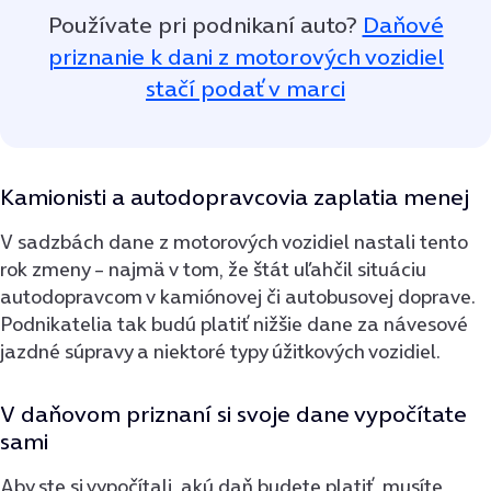
Používate pri podnikaní auto?
Daňové
priznanie k dani z motorových vozidiel
stačí podať v marci
Kamionisti a autodopravcovia zaplatia menej
V sadzbách dane z motorových vozidiel nastali tento
rok zmeny – najmä v tom, že štát uľahčil situáciu
autodopravcom v kamiónovej či autobusovej doprave.
Podnikatelia tak budú platiť nižšie dane za návesové
jazdné súpravy a niektoré typy úžitkových vozidiel.
V daňovom priznaní si svoje dane vypočítate
sami
Aby ste si vypočítali, akú daň budete platiť, musíte