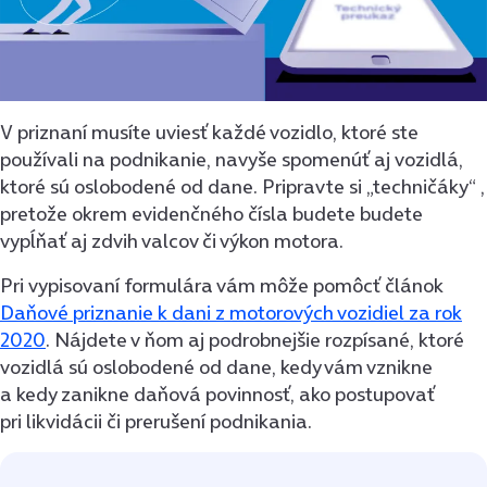
V priznaní musíte uviesť každé vozidlo, ktoré ste
používali na podnikanie, navyše spomenúť aj vozidlá,
ktoré sú oslobodené od dane. Pripravte si „techničáky“ ,
pretože okrem evidenčného čísla budete budete
vypĺňať aj zdvih valcov či výkon motora.
Pri vypisovaní formulára vám môže pomôcť článok
Daňové priznanie k dani z motorových vozidiel za rok
2020
. Nájdete v ňom aj podrobnejšie rozpísané, ktoré
vozidlá sú oslobodené od dane, kedy vám vznikne
a kedy zanikne daňová povinnosť, ako postupovať
pri likvidácii či prerušení podnikania.