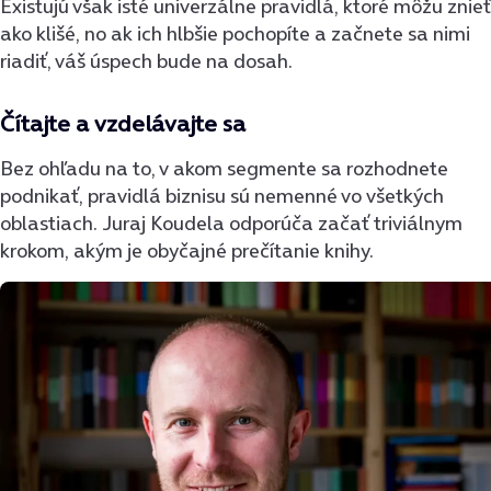
Existujú však isté univerzálne pravidlá, ktoré môžu znieť
ako klišé, no ak ich hlbšie pochopíte a začnete sa nimi
riadiť, váš úspech bude na dosah.
Čítajte a vzdelávajte sa
Bez ohľadu na to, v akom segmente sa rozhodnete
podnikať, pravidlá biznisu sú nemenné vo všetkých
oblastiach. Juraj Koudela odporúča začať triviálnym
krokom, akým je obyčajné prečítanie knihy.