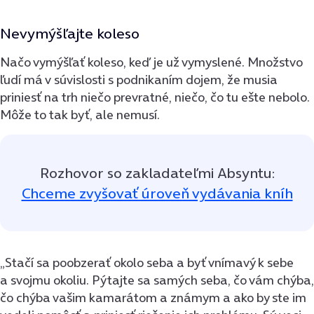
Nevymýšľajte koleso
Načo vymýšľať koleso, keď je už vymyslené. Množstvo
ľudí má v súvislosti s podnikaním dojem, že musia
priniesť na trh niečo prevratné, niečo, čo tu ešte nebolo.
Môže to tak byť, ale nemusí.
Rozhovor so zakladateľmi Absyntu:
Chceme zvyšovať úroveň vydávania kníh
„Stačí sa poobzerať okolo seba a byť vnímavý k sebe
a svojmu okoliu. Pýtajte sa samých seba, čo vám chýba,
čo chýba vašim kamarátom a známym a ako by ste im