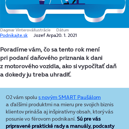
Dagmar Vinterová
Ilustrácie
Dátum
Podnikajte.sk
Jozef Arpa
20. 1. 2021
Poradíme vám, čo sa tento rok mení
pri podaní daňového priznania k dani
z motorového vozidla, ako si vypočítať daň
a dokedy ju treba uhradiť.
O2 vám spolu
s novým SMART Paušálom
a ďalšími produktmi na mieru pre svojich biznis
klientov prináša aj inšpiratívny obsah, ktorý vás
posunie vo férovom podnikaní.
Sú pre vás
pripravené praktické rady a manuály, podcasty