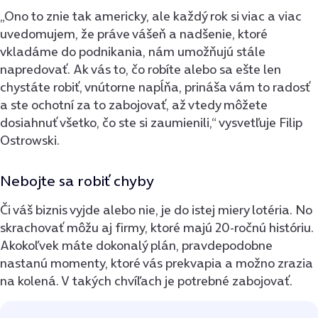
„Ono to znie tak americky, ale každý rok si viac a viac
uvedomujem, že práve vášeň a nadšenie, ktoré
vkladáme do podnikania, nám umožňujú stále
napredovať. Ak vás to, čo robíte alebo sa ešte len
chystáte robiť, vnútorne napĺňa, prináša vám to radosť
a ste ochotní za to zabojovať, až vtedy môžete
dosiahnuť všetko, čo ste si zaumienili,“ vysvetľuje Filip
Ostrowski.
Nebojte sa robiť chyby
Či váš biznis vyjde alebo nie, je do istej miery lotéria. No
skrachovať môžu aj firmy, ktoré majú 20-ročnú históriu.
Akokoľvek máte dokonalý plán, pravdepodobne
nastanú momenty, ktoré vás prekvapia a možno zrazia
na kolená. V takých chvíľach je potrebné zabojovať.