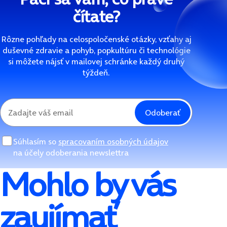
čítate?
Rôzne pohľady na celospoločenské otázky, vzťahy aj
duševné zdravie a pohyb, popkultúru či technológie
si môžete nájsť v mailovej schránke každý druhý
týždeň.
Odoberať
Súhlasím so
spracovaním osobných údajov
na účely odoberania newslettra
Mohlo by vás
zaujímať