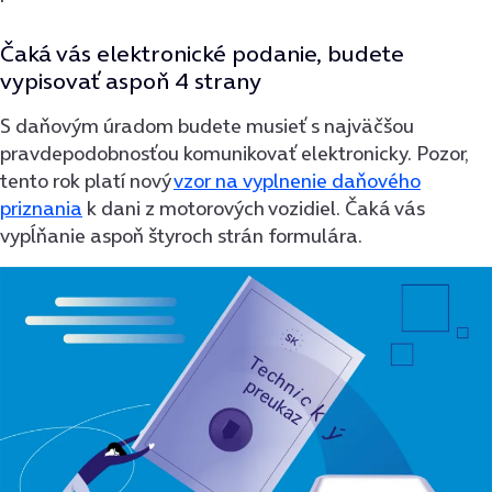
Čaká vás elektronické podanie, budete
vypisovať aspoň 4 strany
S daňovým úradom budete musieť s najväčšou
pravdepodobnosťou komunikovať elektronicky. Pozor,
tento rok platí nový
vzor na vyplnenie daňového
priznania
k dani z motorových vozidiel. Čaká vás
vypĺňanie aspoň štyroch strán formulára.