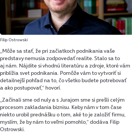
Filip Ostrowski
„Môže sa stať, že pri začiatkoch podnikania vaše
predstavy nemusia zodpovedať realite. Stalo sa to
aj nám. Nájdite si vhodnú literatúru a zdroje, ktoré vám
priblížia svet podnikania. Pomôže vám to vytvoriť si
detailnejší pohľad na to, čo všetko budete potrebovať
a ako postupovať,“ hovorí.
„Začínali sme od nuly a s Jurajom sme si prešli celým
procesom zakladania biznisu. Keby nám v tom čase
niekto urobil prednášku o tom, aké to je založiť firmu,
myslím, že by nám to veľmi pomohlo,“ dodáva Filip
Ostrowski.