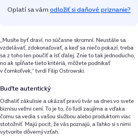
Oplatí sa vám
odložiť si daňové priznanie?
„Musíte byť draví, no súčasne skromní. Neustále sa
vzdelávať, zdokonaľovať, a keď sa niečo pokazí, treba
sa z toho len poučiť a ísť ďalej. Znie to tak jednoducho,
no ak spĺňate tieto kritériá, môžete podnikať
v čomkoľvek,“ tvrdí Filip Ostrowski.
Buďte autentický
Odhaliť zákulisie a ukázať pravú tvár sa dnes vo svete
biznisu veľmi cení. To je to, čo ľudí zaujíma a vďaka
čomu sa vedia s vašou službou alebo produktom viac
stotožniť. Majú pocit, že vás poznajú, a ľahko si s nimi
vytvoríte dôverný vzťah.