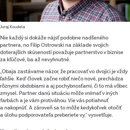
Juraj Koudela
Nie každý si dokáže nájsť podobne nadšeného
partnera, no Filip Ostrowski na základe svojich
doterajších skúseností považuje partnerstvo v biznise
za kľúčové, ba až nevyhnutné.
„Obaja zastávame názor, že pracovať vo dvojici je vždy
ľahšie. Keď človek začne robiť niečo nové, prechádza
rôznymi obdobiami a aj pochybnosťami, či to má vôbec
zmysel. Partner danú situáciu môže vnímať v iných
farbách a je vám protiváhou. Vie vás potiahnuť
a nakopnúť. A zároveň sa to môže kedykoľvek otočiť
a úlohu podporovateľa preberiete vy,“ vysvetľuje.