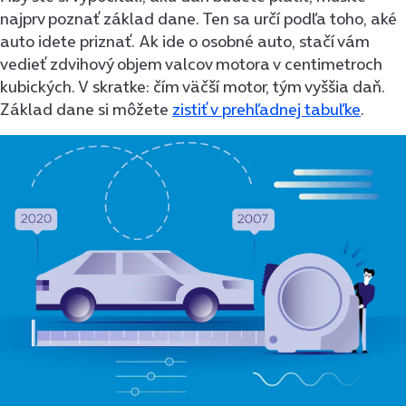
najprv poznať základ dane. Ten sa určí podľa toho, aké
auto idete priznať. Ak ide o osobné auto, stačí vám
vedieť zdvihový objem valcov motora v centimetroch
kubických. V skratke: čím väčší motor, tým vyššia daň.
Základ dane si môžete
zistiť v prehľadnej tabuľke
.