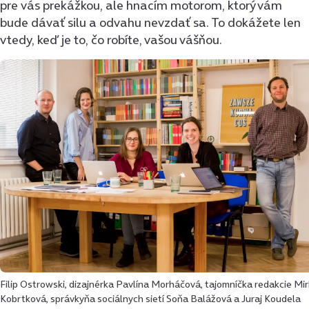
pre vás prekážkou, ale hnacím motorom, ktorý vám
bude dávať silu a odvahu nevzdať sa. To dokážete len
vtedy, keď je to, čo robíte, vašou vášňou.
Filip Ostrowski, dizajnérka Pavlína Morháčová, tajomníčka redakcie Mi
Kobrtková, správkyňa sociálnych sietí Soňa Balážová a Juraj Koudela