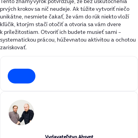
Tento známy výrok potvrdzuje, že bez uskutočnenia
prvých krokov sa nič neudeje. Ak túžite vytvoriť niečo
unikátne, nesmiete čakať, že vám do rúk niekto vloží
kľúčik, ktorým stačí otočiť a otvoria sa vám dvere
k príležitostiam. Otvoriť ich budete musieť sami –
systematickou prácou, húževnatou aktivitou a ochotou
zariskovať.
Vydavateľstvo Absynt