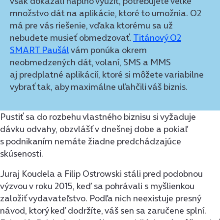
však dokázali naplno využiť, potrebujete veľké
množstvo dát na aplikácie, ktoré to umožnia. O2
má pre vás riešenie, vďaka ktorému sa už
nebudete musieť obmedzovať.
Titánový O2
SMART Paušál
vám ponúka okrem
neobmedzených dát, volaní, SMS a MMS
aj predplatné aplikácií, ktoré si môžete variabilne
vybrať tak, aby maximálne uľahčili váš biznis.
Pustiť sa do rozbehu vlastného biznisu si vyžaduje
dávku odvahy, obzvlášť v dnešnej dobe a pokiaľ
s podnikaním nemáte žiadne predchádzajúce
skúsenosti.
Juraj Koudela a Filip Ostrowski stáli pred podobnou
výzvou v roku 2015, keď sa pohrávali s myšlienkou
založiť vydavateľstvo. Podľa nich neexistuje presný
návod, ktorý keď dodržíte, váš sen sa zaručene splní.