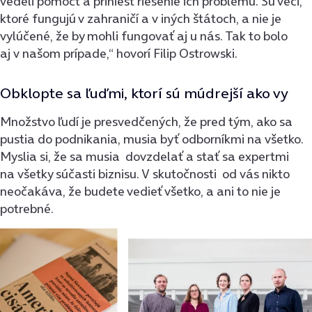
vedeli pomôcť a priniesť riešenie ich problému. Sú veci,
ktoré fungujú v zahraničí a v iných štátoch, a nie je
vylúčené, že by mohli fungovať aj u nás. Tak to bolo
aj v našom prípade,“ hovorí Filip Ostrowski.
Obklopte sa ľuďmi, ktorí sú múdrejší ako vy
Množstvo ľudí je presvedčených, že pred tým, ako sa
pustia do podnikania, musia byť odborníkmi na všetko.
Myslia si, že sa musia dovzdelať a stať sa expertmi
na všetky súčasti biznisu. V skutočnosti od vás nikto
neočakáva, že budete vedieť všetko, a ani to nie je
potrebné.