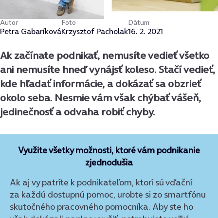
Autor
Foto
Dátum
Petra Gabaríková
Krzysztof Pacholak
16. 2. 2021
Ak začínate podnikať, nemusíte vedieť všetko
ani nemusíte hneď vynájsť koleso. Stačí vedieť,
kde hľadať informácie, a dokázať sa obzrieť
okolo seba. Nesmie vám však chýbať vášeň,
jedinečnosť a odvaha robiť chyby.
Využite všetky možnosti, ktoré vám podnikanie
zjednodušia
Ak aj vy patríte k podnikateľom, ktorí sú vďační
za každú dostupnú pomoc, urobte si zo smartfónu
skutočného pracovného pomocníka. Aby ste ho