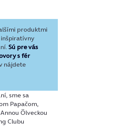
alšími produktmi
 inšpiratívny
ní.
Sú p
re vás
ovory s fér
v nájdete
aní, sme sa
ánom Papačom,
s Annou Ölveckou
ing Clubu