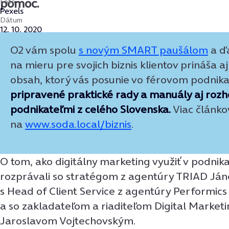
pomoc.
Foto
Pexels
Dátum
12. 10. 2020
O2 vám spolu
s novým SMART paušálom
a ď
na mieru pre svojich biznis klientov prináša aj
obsah, ktorý vás posunie vo férovom podnika
pripravené praktické rady a manuály aj rozh
podnikateľmi z celého Slovenska.
Viac článko
na
www.soda.local/biznis
.
O tom, ako digitálny marketing využiť v podnik
rozprávali so stratégom z agentúry TRIAD J
s Head of Client Service z agentúry Performic
a so zakladateľom a riaditeľom Digital Market
Jaroslavom Vojtechovským.