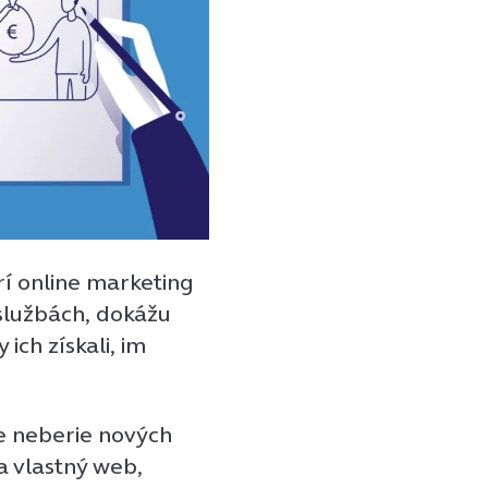
rí online marketing
 službách, dokážu
ich získali, im
e neberie nových
la vlastný web,