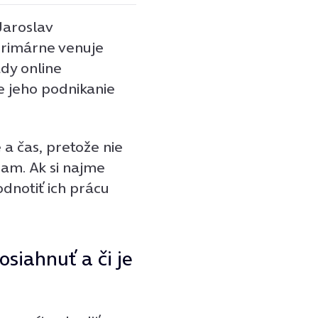
Jaroslav
primárne venuje
ady online
re jeho podnikanie
 a čas, pretože nie
am. Ak si najme
odnotiť ich prácu
osiahnuť a či je