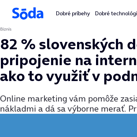
Dobré príbehy
Dobré technológ
Biznis
Preskočiť na obsah
82 % slovenských 
pripojenie na intern
ako to využiť v pod
Online marketing vám pomôže zasia
nákladmi a dá sa výborne merať. Preč