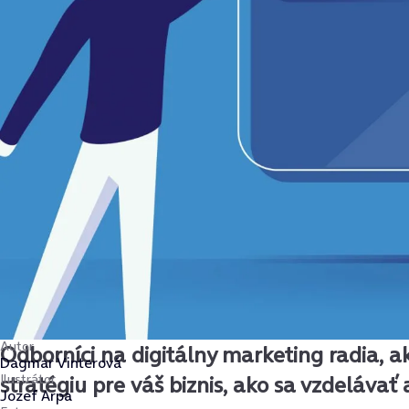
Autor
Odborníci na digitálny marketing radia, ak
Dagmar Vinterová
Ilustrátor
stratégiu pre váš biznis, ako sa vzdelávať
Jozef Arpa