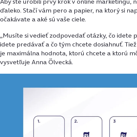
Aby ste urobili prvý krok v online marketingu, 
ďaleko. Stačí vám pero a papier, na ktorý si nap
očakávate a aké sú vaše ciele.
„Musíte si vedieť zodpovedať otázky, čo idete 
idete predávať a čo tým chcete dosiahnuť. Tiež
je maximálna hodnota, ktorú chcete a ktorú mô
vysvetľuje Anna Ölvecká.