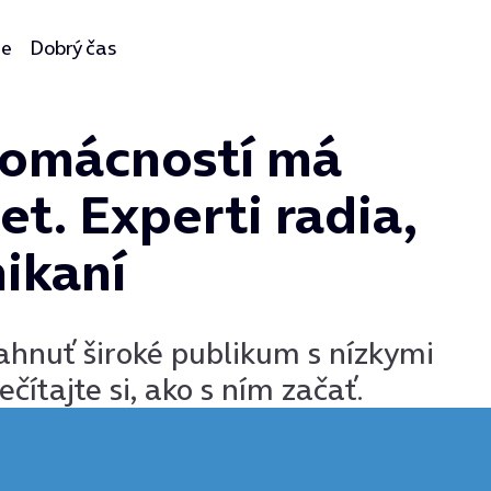
ie
Dobrý čas
domácností má
et. Experti radia,
nikaní
hnuť široké publikum s nízkymi
ítajte si, ako s ním začať.