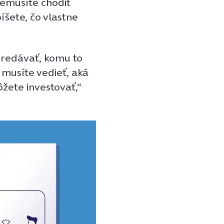
nemusíte chodiť
íšete, čo vlastne
predávať, komu to
 musíte vedieť, aká
žete investovať,“