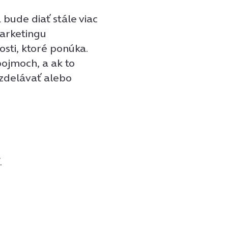
 bude diať stále viac
marketingu
sti, ktoré ponúka.
pojmoch, a ak to
zdelávať alebo
.