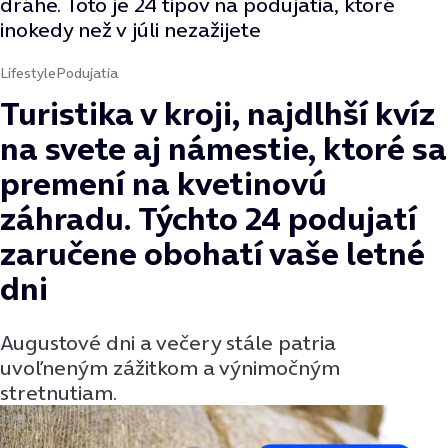
dráhe. Toto je 24 tipov na podujatia, ktoré
inokedy než v júli nezažijete
Lifestyle
Podujatia
Turistika v kroji, najdlhší kvíz
na svete aj námestie, ktoré sa
premení na kvetinovú
záhradu. Týchto 24 podujatí
zaručene obohatí vaše letné
dni
Augustové dni a večery stále patria
uvoľneným zážitkom a výnimočným
stretnutiam.