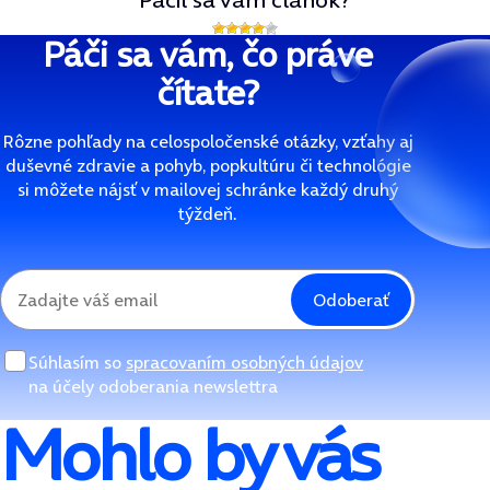
Páči sa vám, čo práve
čítate?
Rôzne pohľady na celospoločenské otázky, vzťahy aj
duševné zdravie a pohyb, popkultúru či technológie
si môžete nájsť v mailovej schránke každý druhý
týždeň.
Odoberať
Súhlasím so
spracovaním osobných údajov
na účely odoberania newslettra
Mohlo by vás