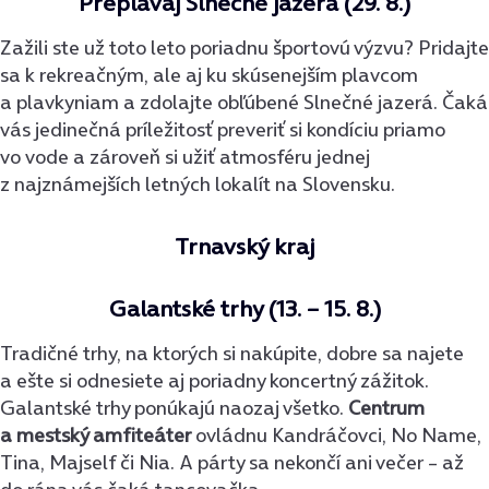
Preplávaj Slnečné jazerá (29. 8.)
Zažili ste už toto leto poriadnu športovú výzvu? Pridajte
sa k rekreačným, ale aj ku skúsenejším plavcom
a plavkyniam a zdolajte obľúbené Slnečné jazerá. Čaká
vás jedinečná príležitosť preveriť si kondíciu priamo
vo vode a zároveň si užiť atmosféru jednej
z najznámejších letných lokalít na Slovensku.
Trnavský kraj
Galantské trhy (13. – 15. 8.)
Tradičné trhy, na ktorých si nakúpite, dobre sa najete
a ešte si odnesiete aj poriadny koncertný zážitok.
Galantské trhy ponúkajú naozaj všetko.
Centrum
a mestský amfiteáter
ovládnu Kandráčovci, No Name,
Tina, Majself či Nia. A párty sa nekončí ani večer – až