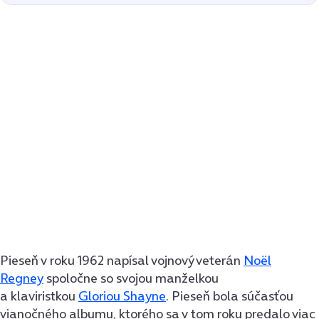
Pieseň v roku 1962 napísal vojnový veterán
Noël
Regney
spoločne so svojou manželkou
a klaviristkou
Gloriou Shayne
. Pieseň bola súčasťou
vianočného albumu, ktorého sa v tom roku predalo viac