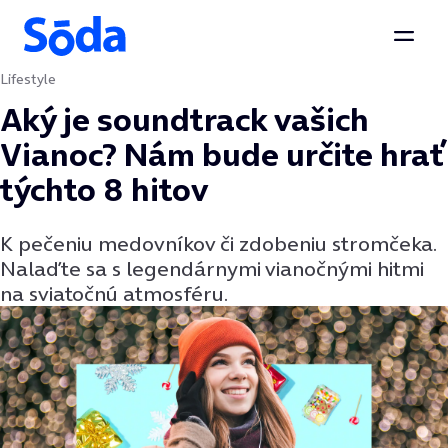
Otvor
Lifestyle
Preskočiť na obsah
Aký je soundtrack vašich
Vianoc? Nám bude určite hrať
týchto 8 hitov
K pečeniu medovníkov či zdobeniu stromčeka.
Nalaďte sa s legendárnymi vianočnými hitmi
na sviatočnú atmosféru.