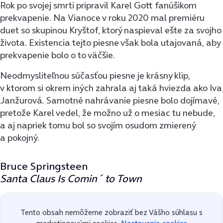
Rok po svojej smrti pripravil Karel Gott fanúšikom
prekvapenie. Na Vianoce v roku 2020 mal premiéru
duet so skupinou Kryštof, ktorý naspieval ešte za svojho
života. Existencia tejto piesne však bola utajovaná, aby
prekvapenie bolo o to väčšie.
Neodmysliteľnou súčasťou piesne je krásny klip,
v ktorom si okrem iných zahrala aj taká hviezda ako Iva
Janžurová. Samotné nahrávanie piesne bolo dojímavé,
pretože Karel vedel, že možno už o mesiac tu nebude,
a aj napriek tomu bol so svojím osudom zmierený
a pokojný.
Bruce Springsteen
Santa Claus Is Comin´ to Town
Tento obsah nemôžeme zobraziť bez Vášho súhlasu s