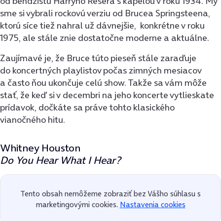
od bendžistu Harryho Resera s kapelou v roku 1934. My
sme si vybrali rockovú verziu od Brucea Springsteena,
ktorú síce tiež nahral už dávnejšie, konkrétne v roku
1975, ale stále znie dostatočne moderne a aktuálne.
Zaujímavé je, že Bruce túto pieseň stále zaraďuje
do koncertných playlistov počas zimných mesiacov
a často ňou ukončuje celú show. Takže sa vám môže
stať, že keď si v decembri na jeho koncerte vytlieskate
prídavok, dočkáte sa práve tohto klasického
vianočného hitu.
Whitney Houston
Do You Hear What I Hear?
Tento obsah nemôžeme zobraziť bez Vášho súhlasu s
marketingovými cookies.
Nastavenia cookies