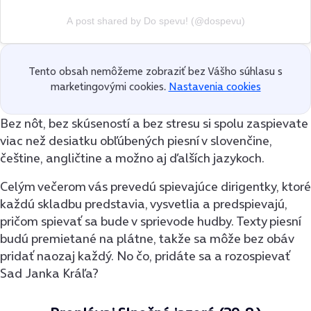
A post shared by Do spevu! (@dospevu)
Tento obsah nemôžeme zobraziť bez Vášho súhlasu s
marketingovými cookies.
Nastavenia cookies
Bez nôt, bez skúseností a bez stresu si spolu zaspievate
viac než desiatku obľúbených piesní v slovenčine,
češtine, angličtine a možno aj ďalších jazykoch.
Celým večerom vás prevedú spievajúce dirigentky, ktoré
každú skladbu predstavia, vysvetlia a predspievajú,
pričom spievať sa bude v sprievode hudby. Texty piesní
budú premietané na plátne, takže sa môže bez obáv
pridať naozaj každý. No čo, pridáte sa a rozospievať
Sad Janka Kráľa?