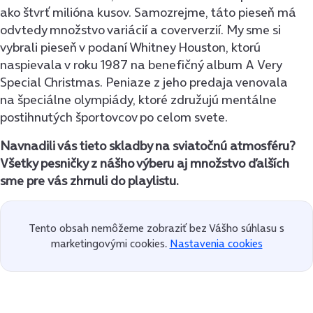
ako štvrť milióna kusov. Samozrejme, táto pieseň má
odvtedy množstvo variácií a coververzií. My sme si
vybrali pieseň v podaní Whitney Houston, ktorú
naspievala v roku 1987 na benefičný album A Very
Special Christmas. Peniaze z jeho predaja venovala
na špeciálne olympiády, ktoré združujú mentálne
postihnutých športovcov po celom svete.
Navnadili vás tieto skladby na sviatočnú atmosféru?
Všetky pesničky z nášho výberu aj množstvo ďalších
sme pre vás zhrnuli do playlistu.
Tento obsah nemôžeme zobraziť bez Vášho súhlasu s
marketingovými cookies.
Nastavenia cookies