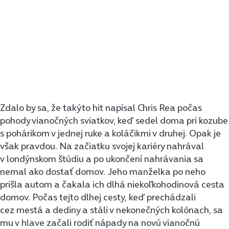
Zdalo by sa, že takýto hit napísal Chris Rea počas
pohody vianočných sviatkov, keď sedel doma pri kozube
s pohárikom v jednej ruke a koláčikmi v druhej. Opak je
však pravdou. Na začiatku svojej kariéry nahrával
v londýnskom štúdiu a po ukončení nahrávania sa
nemal ako dostať domov. Jeho manželka po neho
prišla autom a čakala ich dlhá niekoľkohodinová cesta
domov. Počas tejto dlhej cesty, keď prechádzali
cez mestá a dediny a stáli v nekonečných kolónach, sa
mu v hlave začali rodiť nápady na novú vianočnú