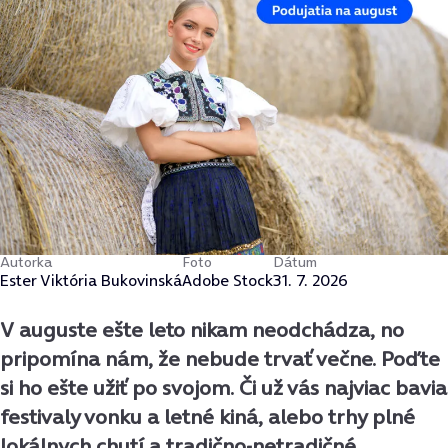
Autorka
Foto
Dátum
Ester Viktória Bukovinská
Adobe Stock
31. 7. 2026
V auguste ešte leto nikam neodchádza, no
pripomína nám, že nebude trvať večne. Poďte
si ho ešte užiť po svojom. Či už vás najviac bavia
festivaly vonku a letné kiná, alebo trhy plné
lokálnych chutí a tradično-netradičné