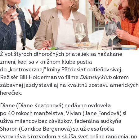
Život štyroch dlhoročných priateliek sa nečakane
zmení, keď sa v knižnom klube pustia
do „kontroverznej“ knihy Päťdesiat odtieňov sivej.
Režisér Bill Holderman vo filme
Dámsky klub
okrem
zábavnej jazdy stavil aj na kvalitnú zostavu amerických
herečiek.
Diane (Diane Keatonová) nedávno ovdovela
po 40 rokoch manželstva, Vivian (Jane Fondová) si
užíva milencov bez záväzkov, federálna sudkyňa
Sharon (Candice Bergenová) sa už desaťročia
vyrovnáva s rozvodom a skúša svet online randenia, no