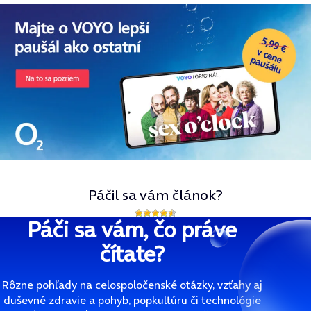
Páčil sa vám článok?
Páči sa vám, čo práve
čítate?
Rôzne pohľady na celospoločenské otázky, vzťahy aj
duševné zdravie a pohyb, popkultúru či technológie