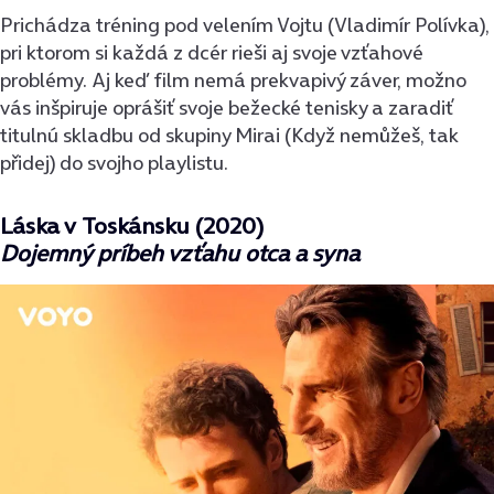
Prichádza tréning pod velením Vojtu (Vladimír Polívka),
pri ktorom si každá z dcér rieši aj svoje vzťahové
problémy. Aj keď film nemá prekvapivý záver, možno
vás inšpiruje oprášiť svoje bežecké tenisky a zaradiť
titulnú skladbu od skupiny Mirai (Když nemůžeš, tak
přidej) do svojho playlistu.
Láska v Toskánsku (2020)
Dojemný príbeh vzťahu otca a syna