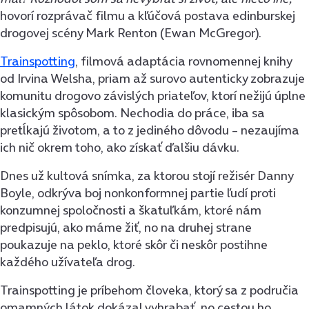
hovorí rozprávač filmu a kľúčová postava edinburskej
drogovej scény Mark Renton (Ewan McGregor).
Trainspotting
, filmová adaptácia rovnomennej knihy
od Irvina Welsha, priam až surovo autenticky zobrazuje
komunitu drogovo závislých priateľov, ktorí nežijú úplne
klasickým spôsobom. Nechodia do práce, iba sa
pretĺkajú životom, a to z jediného dôvodu – nezaujíma
ich nič okrem toho, ako získať ďalšiu dávku.
Dnes už kultová snímka, za ktorou stojí režisér Danny
Boyle, odkrýva boj nonkonformnej partie ľudí proti
konzumnej spoločnosti a škatuľkám, ktoré nám
predpisujú, ako máme žiť, no na druhej strane
poukazuje na peklo, ktoré skôr či neskôr postihne
každého užívateľa drog.
Trainspotting je príbehom človeka, ktorý sa z područia
omamných látok dokázal vyhrabať, no cestou ho