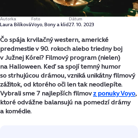
Autorka
Foto
Dátum
Laura Bilíková
Voyo, Bony a klid
27. 10. 2023
Čo spája krvilačný western, americké
predmestie v 90. rokoch alebo triedny boj
v Južnej Kórei? Filmový program (nielen)
na Halloween. Keď sa spojí temný humor
so strhujúcou drámou, vzniká unikátny filmový
zážitok, od ktorého oči len tak neodlepíte.
Vybrali sme 7 najlepších filmov
z ponuky Voyo
,
ktoré odvážne balansujú na pomedzí drámy
a komédie.