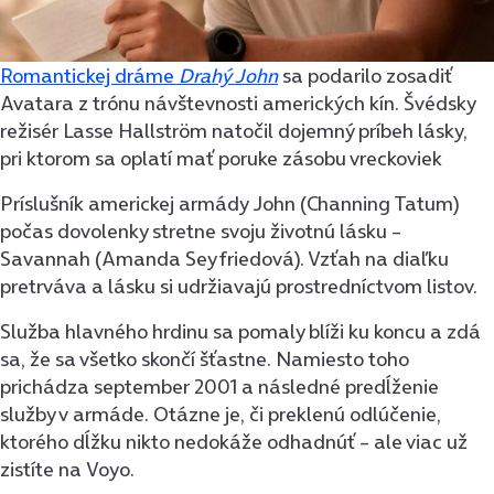
Romantickej dráme
Drahý John
sa podarilo zosadiť
Avatara z trónu návštevnosti amerických kín. Švédsky
režisér Lasse Hallström natočil dojemný príbeh lásky,
pri ktorom sa oplatí mať poruke zásobu vreckoviek
Príslušník americkej armády John (Channing Tatum)
počas dovolenky stretne svoju životnú lásku –
Savannah (Amanda Seyfriedová). Vzťah na diaľku
pretrváva a lásku si udržiavajú prostredníctvom listov.
Služba hlavného hrdinu sa pomaly blíži ku koncu a zdá
sa, že sa všetko skončí šťastne. Namiesto toho
prichádza september 2001 a následné predĺženie
služby v armáde. Otázne je, či preklenú odlúčenie,
ktorého dĺžku nikto nedokáže odhadnúť – ale viac už
zistíte na Voyo.