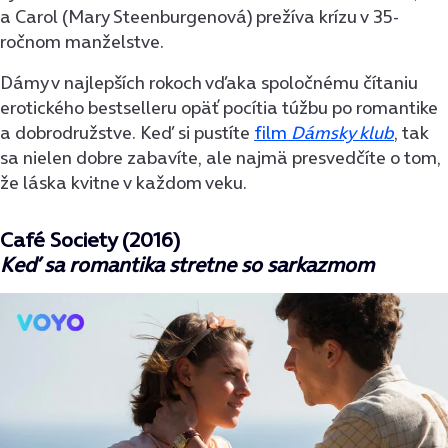
a Carol (Mary Steenburgenová) prežíva krízu v 35-
ročnom manželstve.
Dámy v najlepších rokoch vďaka spoločnému čítaniu
erotického bestselleru opäť pocítia túžbu po romantike
a dobrodružstve. Keď si pustíte
film
Dámsky klub
, tak
sa nielen dobre zabavíte, ale najmä presvedčíte o tom,
že láska kvitne v každom veku.
Café Society (2016)
Keď sa romantika stretne so sarkazmom