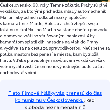
Československo, 80. roky. Temné zákutia Prahy sú plné
vekslákov, za ktorými prichádza mladý automechanik
Martin, aby od nich odkúpil marky. Spoločne
s kamarátmi z Mladej Boleslavi chcú zlepšiť svoju
lokálnu diskotéku, no Martin sa stane obeťou podvodu
a domov sa vráti so sfalšovanými peniazmi. Aby
kamarátom splatil dlh, nasadne na vlak do Prahy
a vydáva sa na cestu za spravodlivosťou. Neúspešne sa
potĺka mestom bez peňazí a miesta, kam by zložil
hlavu. Vďaka pravidelným návštevám vekslákov však
veľmi rýchlo zistí, že omnoho výhodnejšie bude začať
obchodovať s nimi.
Tieto filmové hlášky vás prenesú do čias
komunizmu v Československu
, keď
sloboda neznamenala nič