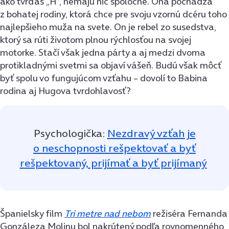
ako tvrďas „H”, nemajú nič spoločné. Ona pochádza
z bohatej rodiny, ktorá chce pre svoju vzornú dcéru toho
najlepšieho muža na svete. On je rebel zo susedstva,
ktorý sa rúti životom plnou rýchlosťou na svojej
motorke. Stačí však jedna párty a aj medzi dvoma
protikladnými svetmi sa objaví vášeň. Budú však môcť
byť spolu vo fungujúcom vzťahu – dovolí to Babina
rodina aj Hugova tvrdohlavosť?
Psychologička:
Nezdravý vzťah je
o neschopnosti rešpektovať a byť
rešpektovaný, prijímať a byť prijímaný
Španielsky film
Tri metre nad nebom
režiséra Fernanda
Gonzáleza Molinu bol nakrútený podľa rovnomenného