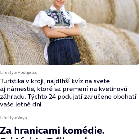
Lifestyle
Podujatia
Turistika v kroji, najdlhší kvíz na svete
aj námestie, ktoré sa premení na kvetinovú
záhradu. Týchto 24 podujatí zaručene obohatí
vaše letné dni
Lifestyle
Voyo
Za hranicami komédie.