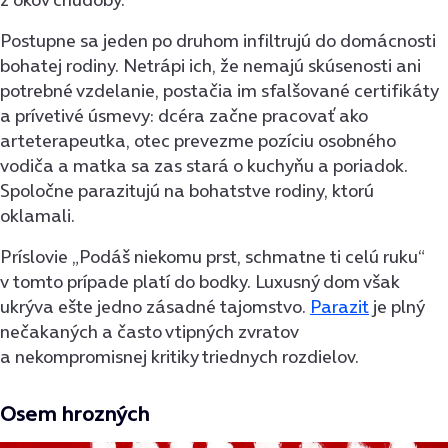
Postupne sa jeden po druhom infiltrujú do domácnosti
bohatej rodiny. Netrápi ich, že nemajú skúsenosti ani
potrebné vzdelanie, postačia im sfalšované certifikáty
a prívetivé úsmevy: dcéra začne pracovať ako
arteterapeutka, otec prevezme pozíciu osobného
vodiča a matka sa zas stará o kuchyňu a poriadok.
Spoločne parazitujú na bohatstve rodiny, ktorú
oklamali.
Príslovie „Podáš niekomu prst, schmatne ti celú ruku“
v tomto prípade platí do bodky. Luxusný dom však
ukrýva ešte jedno zásadné tajomstvo.
Parazit
je plný
nečakaných a často vtipných zvratov
a nekompromisnej kritiky triednych rozdielov.
Osem hrozných