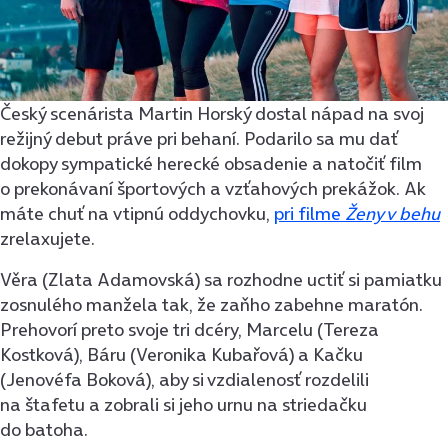
Český scenárista Martin Horský dostal nápad na svoj
režijný debut práve pri behaní. Podarilo sa mu dať
dokopy sympatické herecké obsadenie a natočiť film
o prekonávaní športových a vzťahových prekážok. Ak
máte chuť na vtipnú oddychovku,
pri filme
Ženy v behu
zrelaxujete.
Věra (Zlata Adamovská) sa rozhodne uctiť si pamiatku
zosnulého manžela tak, že zaňho zabehne maratón.
Prehovorí preto svoje tri dcéry, Marcelu (Tereza
Kostková), Báru (Veronika Kubařová) a Kačku
(Jenovéfa Boková), aby si vzdialenosť rozdelili
na štafetu a zobrali si jeho urnu na striedačku
do batoha.