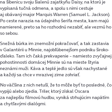
na šibenicu svoju šialenú zajatkyňu Daisy, na ktorú je
vypísaná tučná odmena, a spolu s nimi cestuje
aj obávaný major Marquis Warren (Samuel L. Jackson).
Po ceste narazia na údajného šerifa mesta, kam majú
namierené, preto sa ho rozhodnú nezabiť, ale vezmú ho
so sebou.
Snežná búrka im znemožní pokračovať, a tak zastavia
v Galantérii u Minnie, najobľúbenejšom podniku široko-
ďaleko. Tam ich čaká prekvapenie – namiesto zvyčajnej
pohostinnosti domácej Minnie sú na mieste štyria
neznámi muži. Káva a teplé jedlo sú však nachystané
a každý sa chce v mrazivej zime zohriať.
No väčšina z nich netuší, že to môže byť to posledné, čo
vypijú alebo zjedia. Triler, ktorý získal Oscara
za najlepšiu filmovú hudbu, vyniká strhujúcim napätím
a chytľavými dialógmi.