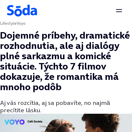
Otvor
Lifestyle
Voyo
Preskočiť na obsah
Dojemné príbehy, dramatické
rozhodnutia, ale aj dialógy
plné sarkazmu a komické
situácie. Týchto 7 filmov
dokazuje, že romantika má
mnoho podôb
Aj vás rozcítia, aj sa pobavíte, no najmä
precítite lásku.