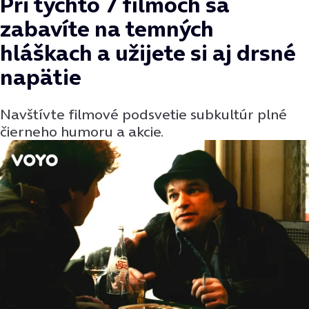
Pri týchto 7 filmoch sa
zabavíte na temných
hláškach a užijete si aj drsné
napätie
Navštívte filmové podsvetie subkultúr plné
čierneho humoru a akcie.