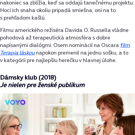
nakoniec sa zblížia, keď sa oddajú tanečnému projektu.
Hoci ich snaha okoliu pripadá smiešna, oni na to
s prehľadom kašlú.
Filmu amerického režiséra Davida O. Russella vládne
pohodová až terapeutická atmosféra s dobre
napísanými dialógmi. Osem nominácií na Oscara
film
Terapia láskou
napokon premenil na jednu sošku, a to
v kategórii pre najlepšiu herečku v hlavnej úlohe.
Dámsky klub (2018)
Je nielen pre ženské publikum