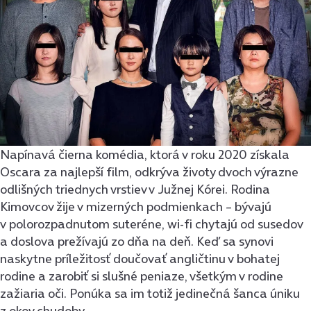
Napínavá čierna komédia, ktorá v roku 2020 získala
Oscara za najlepší film, odkrýva životy dvoch výrazne
odlišných triednych vrstiev v Južnej Kórei. Rodina
Kimovcov žije v mizerných podmienkach – bývajú
v polorozpadnutom suteréne, wi-fi chytajú od susedov
a doslova prežívajú zo dňa na deň. Keď sa synovi
naskytne príležitosť doučovať angličtinu v bohatej
rodine a zarobiť si slušné peniaze, všetkým v rodine
zažiaria oči. Ponúka sa im totiž jedinečná šanca úniku
z okov chudoby.