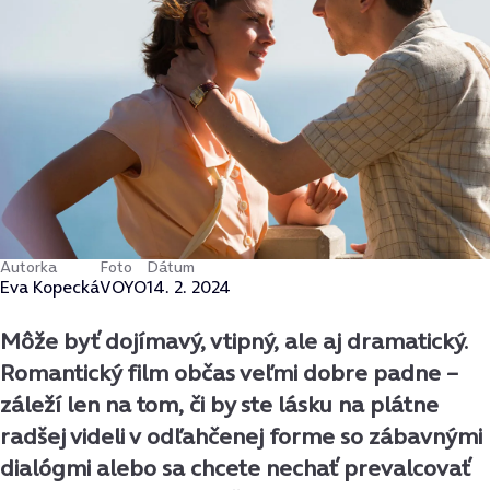
Autorka
Foto
Dátum
Eva Kopecká
VOYO
14. 2. 2024
Môže byť dojímavý, vtipný, ale aj dramatický.
Romantický film občas veľmi dobre padne –
záleží len na tom, či by ste lásku na plátne
radšej videli v odľahčenej forme so zábavnými
dialógmi alebo sa chcete nechať prevalcovať