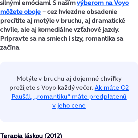
silnými emóciami. S naším
výberom na Voyo
môžete oboje
– cez hviezdne obsadenie
precítite aj motýle v bruchu, aj dramatické
chvíle, ale aj komediálne vzťahové jazdy.
Pripravte sa na smiech i slzy, romantika sa
začína.
Motýle v bruchu aj dojemné chvíľky
prežijete s Voyo každý večer.
Ak máte O2
Paušál, „romantiku“ máte predplatenú
v jeho cene
Terapia láskou (2012)