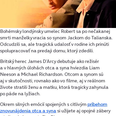
Bohémsky londýnsky umelec Robert sa po nečakanej
smrti manželky vracia so synom Jackom do Talianska.
Odcudzili sa, ale tragická udalosť v rodine ich prinúti
spolupracovať na predaji domu, ktorý zdedili.
Britský herec James D’Arcy debutuje ako režisér
a v hlavných úlohách otca a syna hviezdia Liam
Neeson a Michael Richardson. Otcom a synom sú
aj v skutočnosti, rovnako ako vo filme, aj v reálnom
živote stratili ženu a matku, ktorá tragicky zahynula
po páde na lyžiach.
Okrem silných emócií spojených s citlivým
príbehom
znovunájdenia otca a syna
si užijete aj opojné zábery