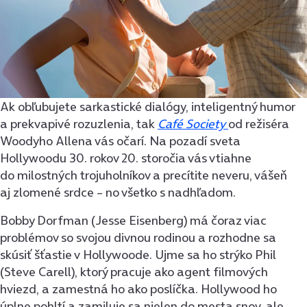
Ak obľubujete sarkastické dialógy, inteligentný humor
a prekvapivé rozuzlenia, tak
Café Society
od režiséra
Woodyho Allena vás očarí. Na pozadí sveta
Hollywoodu 30. rokov 20. storočia vás vtiahne
do milostných trojuholníkov a precítite neveru, vášeň
aj zlomené srdce – no všetko s nadhľadom.
Bobby Dorfman (Jesse Eisenberg) má čoraz viac
problémov so svojou divnou rodinou a rozhodne sa
skúsiť šťastie v Hollywoode. Ujme sa ho strýko Phil
(Steve Carell), ktorý pracuje ako agent filmových
hviezd, a zamestná ho ako poslíčka. Hollywood ho
úplne pohltí a zamiluje sa nielen do mesta snov, ale