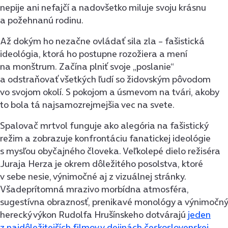
nepije ani nefajčí a nadovšetko miluje svoju krásnu
a požehnanú rodinu.
Až dokým ho nezačne ovládať sila zla – fašistická
ideológia, ktorá ho postupne rozožiera a mení
na monštrum. Začína plniť svoje „poslanie“
a odstraňovať všetkých ľudí so židovským pôvodom
vo svojom okolí. S pokojom a úsmevom na tvári, akoby
to bola tá najsamozrejmejšia vec na svete.
Spalovač mrtvol funguje ako alegória na fašistický
režim a zobrazuje konfrontáciu fanatickej ideológie
s mysľou obyčajného človeka. Veľkolepé dielo režiséra
Juraja Herza je okrem dôležitého posolstva, ktoré
v sebe nesie, výnimočné aj z vizuálnej stránky.
Všadeprítomná mrazivo morbídna atmosféra,
sugestívna obraznosť, prenikavé monológy a výnimočný
herecký výkon Rudolfa Hrušínskeho dotvárajú
jeden
z najdôležitejších filmov v dejinách československej