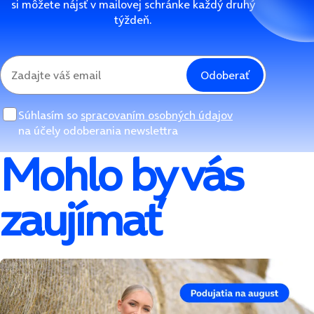
si môžete nájsť v mailovej schránke každý druhý
týždeň.
Odoberať
Súhlasím so
spracovaním osobných údajov
na účely odoberania newslettra
Mohlo by vás
zaujímať