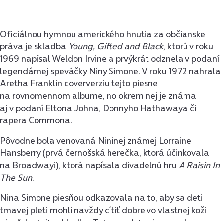
Oficiálnou hymnou amerického hnutia za občianske
práva je skladba
Young, Gifted and Black
, ktorú v roku
1969 napísal Weldon Irvine a prvýkrát odznela v podaní
legendárnej speváčky Niny Simone. V roku 1972 nahrala
Aretha Franklin coververziu tejto piesne
na rovnomennom albume, no okrem nej je známa
aj v podaní Eltona Johna, Donnyho Hathawaya či
rapera Commona.
Pôvodne bola venovaná Nininej známej Lorraine
Hansberry (prvá černošská herečka, ktorá účinkovala
na Broadwayi), ktorá napísala divadelnú hru
A Raisin In
The Sun
.
Nina Simone piesňou odkazovala na to, aby sa deti
tmavej pleti mohli navždy cítiť dobre vo vlastnej koži