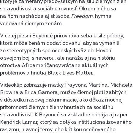
ktorý je zameraný predovšetkým na silu čiernych žien,
spravodlivosť a sociálnu rovnosť. Okrem iného sa
na ňom nachádza aj skladba
Freedom
, hymna
venovaná čiernym ženám.
V celej piesni Beyoncé prirovnáva seba k sile prírody,
ktorá môže ženám dodať odvahu, aby sa vymanili
zo stereotypných spoločenských väzieb. Hovorí
o svojom boji s neverou, ale naráža aj na históriu
otroctva Afroameričanov vrátane aktuálnych
problémov a hnutia Black Lives Matter.
Videoklip zobrazuje matky Trayvona Martina, Michaela
Browna a Erica Garnera, mužov čiernej pleti zabitých
v dôsledku rasovej diskriminácie, ako dôkaz mocnej
prítomnosti čiernych žien v hnutiach za sociálnu
spravodlivosť. K Beyoncé sa v skladbe pripája aj raper
Kendrick Lamar, ktorý sa dotýka inštitucionalizovaného
rasizmu, hlavnej témy jeho kritikou oceňovaného