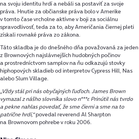
na svoju identitu hrdí a nebáli sa postaviť za svoje
práva. Hnutie za občianske práva bolo v Amerike
v tomto čase vrcholne aktívne v boji za sociálnu
spravodlivosť, teda za to, aby Američania čiernej pleti
získali rovnaké práva zo zákona.
Táto skladba je do dnešného dňa považovaná za jeden
z Brownových najslávnejších hudobných počinov
a prostredníctvom samplov na ňu odkazujú stovky
hiphopových skladieb od interpretov Cypress Hill, Nas
alebo Slum Village.
„Vždy stál pri nás obyčajných ľuďoch. James Brown
vymazal z nášho slovníka slovo n***r. Prinútil nás tvrdo
a pekne nahlas povedať, že sme čierni a sme na to
patrične hrdí,“
povedal reverend Al Sharpton
na Brownovom pohrebe v roku 2006.