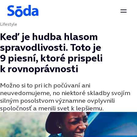
Otvor
Lifestyle
Preskočiť na obsah
Keď je hudba hlasom
spravodlivosti. Toto je
9 piesní, ktoré prispeli
k rovnoprávnosti
Možno si to pri ich počúvaní ani
neuvedomujeme, no niektoré skladby svojím
silným posolstvom významne ovplyvnili
spoločnosť a menili svet k lepšiemu.