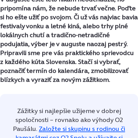
pripomína nám, že nebude trvať večne. Poďte
si ho ešte užiť po svojom. Či už vás najviac bavia
festivaly vonku a letné kiná, alebo trhy plné
lokálnych chutí a tradično-netradičné
podujatia, výber je v auguste naozaj pestrý.
Pripravili sme pre vás praktického sprievodcu
z každého kúta Slovenska. Stačí si vybrať,
poznačiť termín do kalendára, zmobilizovať
blízkych a vyraziť za novým zážitkom.
Zážitky si najlepšie užijeme v dobrej
spoločnosti – rovnako ako výhody O2
Paušálu.
Založte si skupinu s rodinou či
kamarátmi cez O2 Spolu a užívajte si