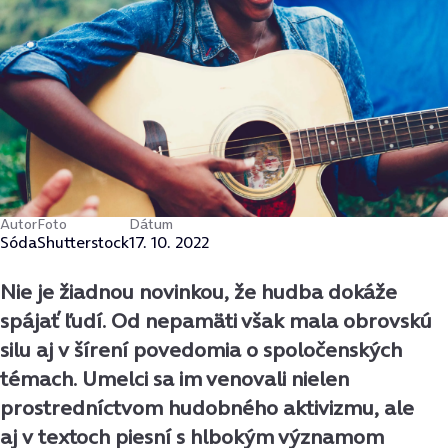
Autor
Foto
Dátum
Sóda
Shutterstock
17. 10. 2022
Nie je žiadnou novinkou, že hudba dokáže
spájať ľudí. Od nepamäti však mala obrovskú
silu aj v šírení povedomia o spoločenských
témach. Umelci sa im venovali nielen
prostredníctvom hudobného aktivizmu, ale
aj v textoch piesní s hlbokým významom