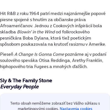
Hit R&B z roku 1964 patrí medzi najznámejšie popové
piesne spojené s hnutím za občianske práva
Afroameričanov. Jednou z Cookových inšpirácií bola
skladba
Blowin’ in the Wind
od folkrockového
pesničkára Boba Dylana, ktorá tiež poetickým
spôsobom poukazovala na krutosť rasizmu v Amerike.
Pieseň
A Change Is Gonna Come
poznáme aj v podaní
soulového speváka Otisa Reddinga, Arethy Franklin,
hiphopového tria Fugees a mnohých ďalších.
Sly & The Family Stone
Everyday People
Tento obsah nemôžeme zobraziť bez Vášho súhlasu s
marketingovými cookies.
Nastavenia cookies