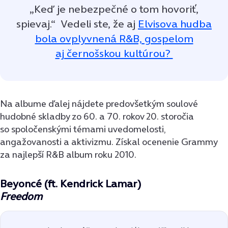
„Keď je nebezpečné o tom hovoriť,
spievaj.“
Vedeli ste, že aj
Elvisova hudba
bola ovplyvnená R&B, gospelom
aj černošskou kultúrou?
Na albume ďalej nájdete predovšetkým soulové
hudobné skladby zo 60. a 70. rokov 20. storočia
so spoločenskými témami uvedomelosti,
angažovanosti a aktivizmu. Získal ocenenie Grammy
za najlepší R&B album roku 2010.
Beyoncé
(ft. Kendrick Lamar)
Freedom