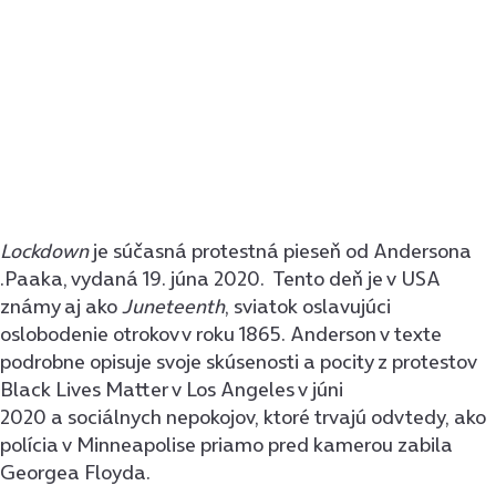
Lockdown
je súčasná protestná pieseň od Andersona
.Paaka, vydaná 19. júna 2020. Tento deň je v USA
známy aj ako
Juneteenth
, sviatok oslavujúci
oslobodenie otrokov v roku 1865. Anderson v texte
podrobne opisuje svoje skúsenosti a pocity z protestov
Black Lives Matter v Los Angeles v júni
2020 a sociálnych nepokojov, ktoré trvajú odvtedy, ako
polícia v Minneapolise priamo pred kamerou zabila
Georgea Floyda.