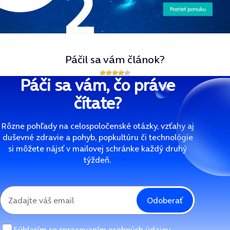
Páčil sa vám článok?
Páči sa vám, čo práve
čítate?
Rôzne pohľady na celospoločenské otázky, vzťahy aj
duševné zdravie a pohyb, popkultúru či technológie
si môžete nájsť v mailovej schránke každý druhý
týždeň.
Odoberať
Súhlasím so
spracovaním osobných údajov