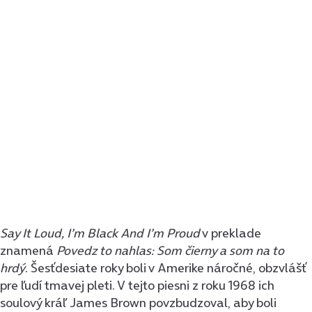
Say It Loud, I’m Black And I’m Proud
v preklade
znamená
Povedz to nahlas: Som čierny a som na to
hrdý
. Šesťdesiate roky boli v Amerike náročné, obzvlášť
pre ľudí tmavej pleti. V tejto piesni z roku 1968 ich
soulový kráľ James Brown povzbudzoval, aby boli