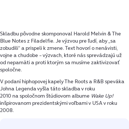
Skladbu pôvodne skomponoval Harold Melvin & The
Blue Notes z Filadelfie. Je výzvou pre ľudí, aby „sa
zobudili“ a prispeli k zmene. Text hovorí o nenávisti,
vojne a chudobe – výzvach, ktoré nás sprevádzajú už
od nepamäti a proti ktorým sa musíme zaktivizovať
spoločne.
V podaní hiphopovej kapely The Roots a R&B speváka
Johna Legenda vyšla táto skladba v roku
2010 na spoločnom štúdiovom albume
Wake Up!
inšpirovanom prezidentskými voľbami v USA v roku
2008.