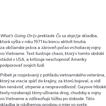
What’s Going On
(v preklade
Čo sa deje)
je skladba,
ktorá vyšla v roku 1971 ku koncu aktivít hnutia
za občianske práva a zároveň počas vrcholiacej vojny
vo Vietname. Text ilustruje chaos, ktorý v tomto období
vládol v USA, a kritizuje neschopnosť Ameriky
podporovať svojich ľudí.
Príbeh je rozprávaný z pohľadu vietnamského veterána,
ktorý sa vracia späť do krajiny, za ktorú bojoval, a vidí
len nenávisť, utrpenie a nespravodlivosť. Gayove hlboké
texty rozoberajú témy užívania drog, chudoby a vojny
vo Vietname a zdôrazňujú túžbu po slobode. Táto
skladba je nádhernou prosbou o mier vo svete.