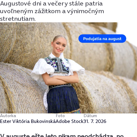
Augustové dni a večery stále patria
uvoľneným zážitkom a výnimočným
stretnutiam.
Autorka
Foto
Dátum
Ester Viktória Bukovinská
Adobe Stock
31. 7. 2026
V auguste ešte leto nikam neodchádza, no