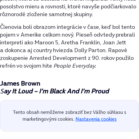
posolstvo mieru a rovnosti, ktoré navyše podčiarkovalo
rôznorodé zloženie samotnej skupiny.
Členovia boli obrazom integrácie v čase, keď bol tento
pojem v Amerike celkom nový. Pieseň odvtedy prebrali
interpreti ako Maroon 5, Aretha Franklin, Joan Jett
a dokonca aj country hviezda Dolly Parton. Rapové
zoskupenie Arrested Development z 90. rokov použilo
refrén vo svojom hite
People Everyday.
James Brown
S
ay It Loud – I’m Black And I’m Proud
Tento obsah nemôžeme zobraziť bez Vášho súhlasu s
marketingovými cookies.
Nastavenia cookies