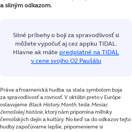
a silným odkazom.
Silné príbehy o boji za spravodlivosť si
môžete vypočuť aj cez appku TIDAL.
Hlavne ak máte
predplatné na TIDAL
v cene svojho O2 Paušálu
Práve afroamerická hudba sa stala symbolom boja
za spravodlivosť a rovnosť. V októbri preto v Európe
oslavujeme
Black History Month
, teda
Mesiac
černošskej histórie
, ktorý nám pripomína míľniky
černošských dejín a kultúry. No keď sa do odkazov tejto
hudby započúvame lepšie, pripomenieme si