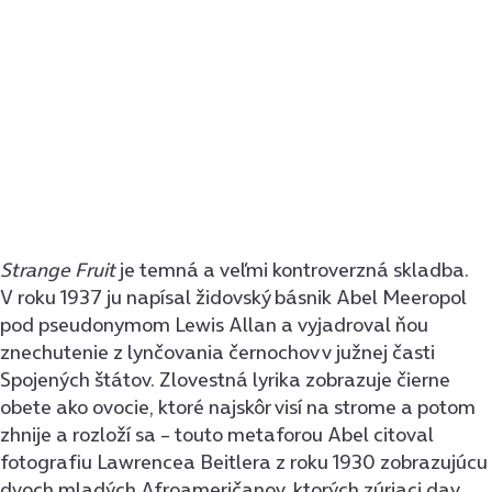
Strange Fruit
je temná a veľmi kontroverzná skladba.
V roku 1937 ju napísal židovský básnik Abel Meeropol
pod pseudonymom Lewis Allan a vyjadroval ňou
znechutenie z lynčovania černochov v južnej časti
Spojených štátov. Zlovestná lyrika zobrazuje čierne
obete ako ovocie, ktoré najskôr visí na strome a potom
zhnije a rozloží sa – touto metaforou Abel citoval
fotografiu Lawrencea Beitlera z roku 1930 zobrazujúcu
dvoch mladých Afroameričanov, ktorých zúriaci dav