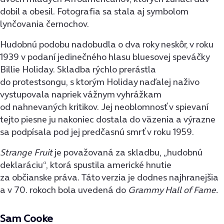
dobil a obesil. Fotografia sa stala aj symbolom
lynčovania černochov.
Hudobnú podobu nadobudla o dva roky neskôr, v roku
1939 v podaní jedinečného hlasu bluesovej speváčky
Billie Holiday. Skladba rýchlo prerástla
do protestsongu, s ktorým Holiday naďalej naživo
vystupovala napriek vážnym vyhrážkam
od nahnevaných kritikov. Jej neoblomnosť v spievaní
tejto piesne ju nakoniec dostala do väzenia a výrazne
sa podpísala pod jej predčasnú smrť v roku 1959.
Strange Fruit
je považovaná za skladbu, „hudobnú
deklaráciu“, ktorá spustila americké hnutie
za občianske práva. Táto verzia je dodnes najhranejšia
a v 70. rokoch bola uvedená do
Grammy Hall of Fame.
Sam Cooke