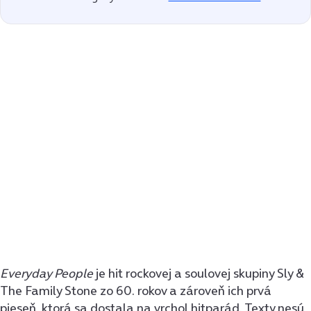
Everyday People
je hit rockovej a soulovej skupiny Sly &
The Family Stone zo 60. rokov a zároveň ich prvá
pieseň, ktorá sa dostala na vrchol hitparád. Texty nesú