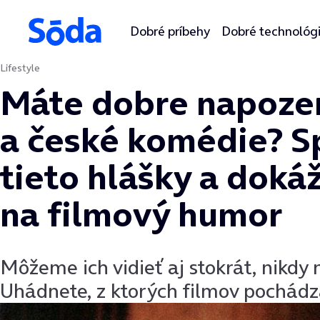
Dobré príbehy
Dobré technológ
Lifestyle
Preskočiť na obsah
Máte dobre napoze
a české komédie? S
tieto hlášky a dokáž
na filmový humor
Môžeme ich vidieť aj stokrát, nikdy
Uhádnete, z ktorých filmov pochádza