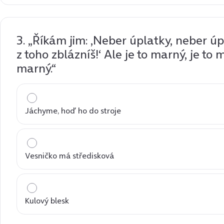
3. „Říkám jim: ‚Neber úplatky, neber úp
z toho zblázníš!‘ Ale je to marný, je to 
marný.“
Jáchyme, hoď ho do stroje
Vesničko má středisková
Kulový blesk