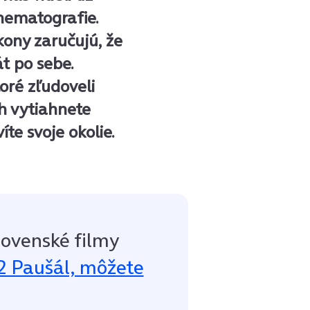
nematografie.
ony zaručujú, že
át po sebe.
oré zľudoveli
ch vytiahnete
te svoje okolie.
lovenské filmy
2 Paušál, môžete