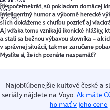
Laura Bilíková
Foto
nespočetnekrát, sú pokladom domácej ki
VOYO
Inteligentný humor a výborné herecké výk
Dátum
28. 4. 2023
si ich dokážeme s chuťou pozrieť aj viackr
Aj vďaka tomu vznikajú ikonické hlášky, kt
a stali sa bežnou výbavou slovníka – ak i
v správnej situácii, takmer zaručene pobaví
Myslíte si, že ich poznáte naspamäť?
Najobľúbenejšie kultové české a s
 seriály nájdete na Voyo.
Ak máte O
ho mať v jeho cene