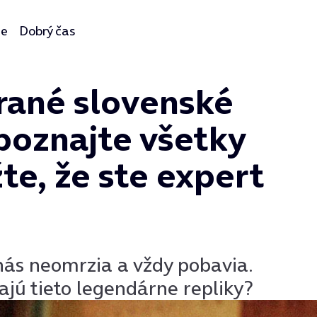
ie
Dobrý čas
rané slovenské
poznajte všetky
te, že ste expert
 nás neomrzia a vždy pobavia.
jú tieto legendárne repliky?