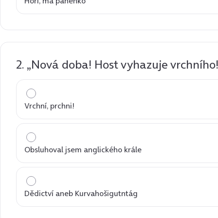
Hoří, má panenko
2. „Nová doba! Host vyhazuje vrchního!
Vrchní, prchni!
Obsluhoval jsem anglického krále
Dědictví aneb Kurvahošigutntág