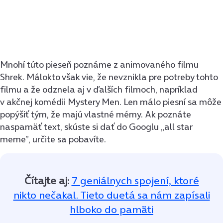
Mnohí túto pieseň poznáme z animovaného filmu
Shrek. Málokto však vie, že nevznikla pre potreby tohto
filmu a že odznela aj v ďalších filmoch, napríklad
v akčnej komédii Mystery Men. Len málo piesní sa môže
popýšiť tým, že majú vlastné mémy. Ak poznáte
naspamäť text, skúste si dať do Googlu „all star
meme”, určite sa pobavíte.
Čítajte aj:
7 geniálnych spojení, ktoré
nikto nečakal. Tieto duetá sa nám zapísali
hlboko do pamäti