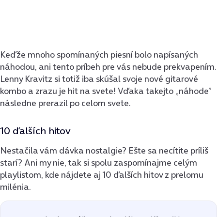
Keďže mnoho spomínaných piesní bolo napísaných
náhodou, ani tento príbeh pre vás nebude prekvapením.
Lenny Kravitz si totiž iba skúšal svoje nové gitarové
kombo a zrazu je hit na svete! Vďaka takejto „náhode”
následne prerazil po celom svete.
10 ďalších hitov
Nestačila vám dávka nostalgie? Ešte sa necítite príliš
starí? Ani my nie, tak si spolu zaspomínajme celým
playlistom, kde nájdete aj 10 ďalších hitov z prelomu
milénia.