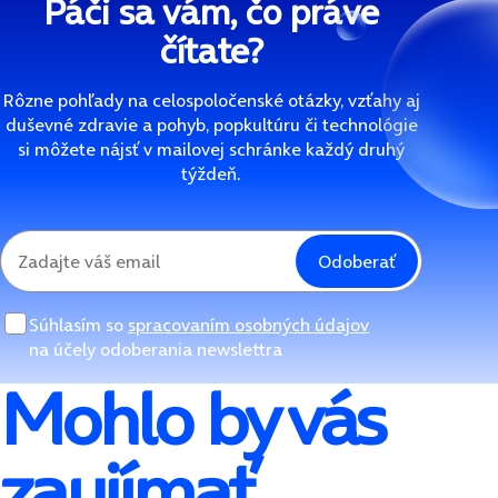
Páči sa vám, čo práve
čítate?
Rôzne pohľady na celospoločenské otázky, vzťahy aj
duševné zdravie a pohyb, popkultúru či technológie
si môžete nájsť v mailovej schránke každý druhý
týždeň.
Odoberať
Súhlasím so
spracovaním osobných údajov
na účely odoberania newslettra
Mohlo by vás
zaujímať