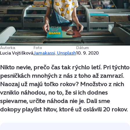
Autorka
Foto
Dátum
Lucia Vojtišková
Jamakassi, Unsplash
10. 9. 2020
Nikto nevie, prečo čas tak rýchlo letí. Pri týchto
pesničkách mnohých z nás z toho až zamrazí.
Naozaj už majú toľko rokov? Množstvo z nich
vzniklo náhodou, no to, že si ich dodnes
spievame, určite náhoda nie je. Dali sme
dokopy playlist hitov, ktoré už oslávili 20 rokov.