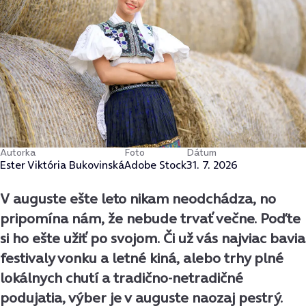
Autorka
Foto
Dátum
Ester Viktória Bukovinská
Adobe Stock
31. 7. 2026
V auguste ešte leto nikam neodchádza, no
pripomína nám, že nebude trvať večne. Poďte
si ho ešte užiť po svojom. Či už vás najviac bavia
festivaly vonku a letné kiná, alebo trhy plné
lokálnych chutí a tradično-netradičné
podujatia, výber je v auguste naozaj pestrý.