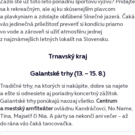
Zažili ste už toto leto poriadnu športovú výzvu? Pridajte
sa k rekreačným, ale aj ku skúsenejším plavcom
a plavkyniam a zdolajte obľúbené Slnečné jazerá. Čaká
vás jedinečná príležitosť preveriť si kondíciu priamo
vo vode a zároveň si užiť atmosféru jednej
z najznámejších letných lokalít na Slovensku.
Trnavský kraj
Galantské trhy (13. – 15. 8.)
Tradičné trhy, na ktorých si nakúpite, dobre sa najete
a ešte si odnesiete aj poriadny koncertný zážitok.
Galantské trhy ponúkajú naozaj všetko.
Centrum
a mestský amfiteáter
ovládnu Kandráčovci, No Name,
Tina, Majself či Nia. A párty sa nekončí ani večer – až
do rána vás čaká tancovačka.