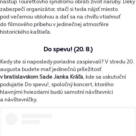
nástup Tourettovho syndrómu obráti život naruby. Deky
zabezpečí organizátor, stačí si teda nájsť miesto
pod večernou oblohou a dať sa na chvíľu vtiahnuť
do filmového príbehu v jedinečnej atmosfére
historického kaštieľa.
Do spevu! (20. 8.)
Kedy ste si naposledy poriadne zaspievali? V stredu 20.
augusta budete mať jedinečnú príležitosť
v bratislavskom Sade Janka Kráľa
, kde sa uskutoční
podujatie Do spevu!, spoločný koncert, ktorého
hlavnými hviezdami budú samotní návštevníci
a návštevníčky.