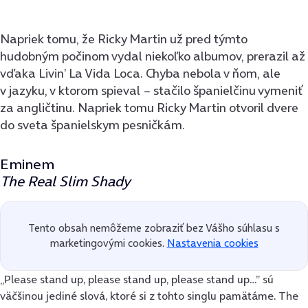
Napriek tomu, že Ricky Martin už pred týmto
hudobným počinom vydal niekoľko albumov, prerazil až
vďaka Livin’ La Vida Loca. Chyba nebola v ňom, ale
v jazyku, v ktorom spieval − stačilo španielčinu vymeniť
za angličtinu. Napriek tomu Ricky Martin otvoril dvere
do sveta španielskym pesničkám.
Eminem
The Real Slim Shady
Tento obsah nemôžeme zobraziť bez Vášho súhlasu s
marketingovými cookies.
Nastavenia cookies
„Please stand up, please stand up, please stand up…” sú
väčšinou jediné slová, ktoré si z tohto singlu pamätáme. The