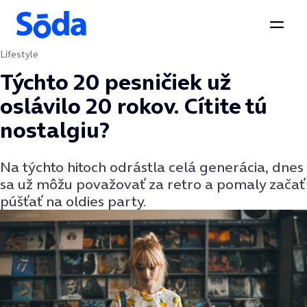
Otvor
Lifestyle
Preskočiť na obsah
Týchto 20 pesničiek už
oslávilo 20 rokov. Cítite tú
nostalgiu?
Na týchto hitoch odrástla celá generácia, dnes
sa už môžu považovať za retro a pomaly začať
púšťať na oldies party.