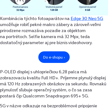
Kombinácia týchto fotoaparátov na
Edge 30 Neo 5G
umožňuje robiť pekné makro zábery a zároveň veľmi
prirodzene rozmazáva pozadie za objektom
na portrétoch. Selfie kamera má 32 Mpx, teda
dostatočný parameter aj pre biznis videohovory.
P-OLED displej s uhlopriečkou 6,28 palca má
zobrazovaciu kvalitu Full HD+. Príjemne plynulý displej
má 120 Hz zobrazených obrázkov za sekundu. Rovnakú
plynulosť sľubuje operačný systém, o čo sa zasa
postará čip Qualcomm Snapdragon 695+ 5G.
5G v názve odkazuje na bezproblémové pripojenie