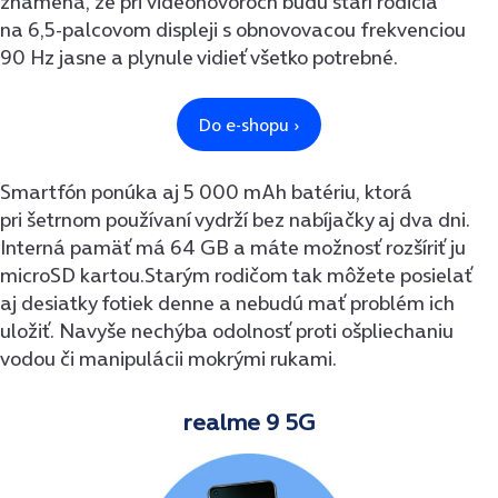
znamená, že pri videohovoroch budú starí rodičia
na 6,5-palcovom displeji s obnovovacou frekvenciou
90 Hz jasne a plynule vidieť všetko potrebné.
Smartfón ponúka aj 5 000 mAh batériu, ktorá
pri šetrnom používaní vydrží bez nabíjačky aj dva dni.
Interná pamäť má 64 GB a máte možnosť rozšíriť ju
microSD kartou.Starým rodičom tak môžete posielať
aj desiatky fotiek denne a nebudú mať problém ich
uložiť. Navyše nechýba odolnosť proti ošpliechaniu
vodou či manipulácii mokrými rukami.
realme 9 5G