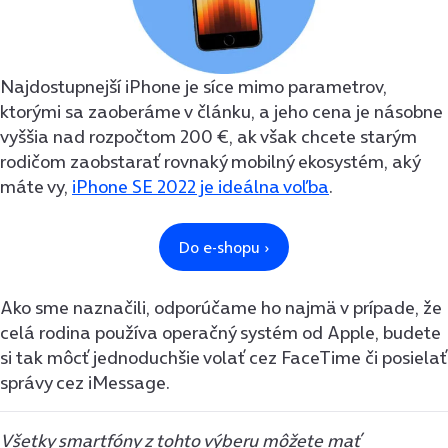
Najdostupnejší iPhone je síce mimo parametrov,
ktorými sa zaoberáme v článku, a jeho cena je násobne
vyššia nad rozpočtom 200 €, ak však chcete starým
rodičom zaobstarať rovnaký mobilný ekosystém, aký
máte vy,
iPhone SE 2022 je ideálna voľba
.
Ako sme naznačili, odporúčame ho najmä v prípade, že
celá rodina používa operačný systém od Apple, budete
si tak môcť jednoduchšie volať cez FaceTime či posielať
správy cez iMessage.
Všetky smartfóny z tohto výberu môžete mať