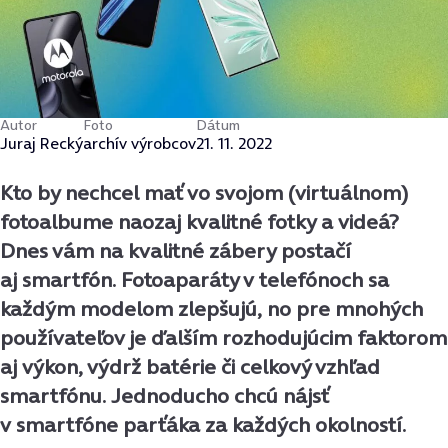
Autor
Foto
Dátum
Juraj Recký
archív výrobcov
21. 11. 2022
Kto by nechcel mať vo svojom (virtuálnom)
fotoalbume naozaj kvalitné fotky a videá?
Dnes vám na kvalitné zábery postačí
aj smartfón. Fotoaparáty v telefónoch sa
každým modelom zlepšujú, no pre mnohých
používateľov je ďalším rozhodujúcim faktorom
aj výkon, výdrž batérie či celkový vzhľad
smartfónu. Jednoducho chcú nájsť
v smartfóne parťáka za každých okolností.