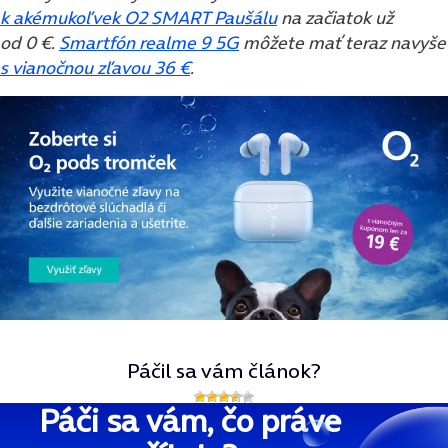
k akémukoľvek O2 SMART Paušálu
na začiatok už
od 0 €.
Smartfón realme 9 5G
môžete mať teraz navyše
s vianočnou zľavou 36 €
.
Páčil sa vám článok?
Páči sa vám, čo práve