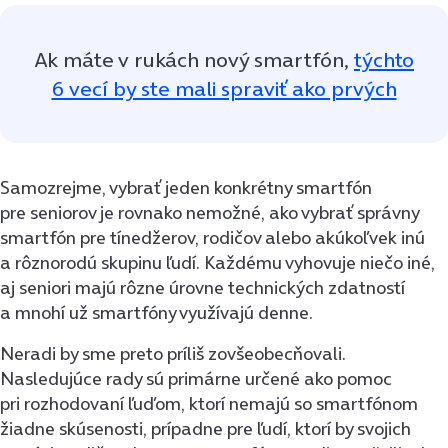
Ak máte v rukách nový smartfón,
týchto
6 vecí by ste mali spraviť ako prvých
Samozrejme, vybrať jeden konkrétny smartfón
pre seniorov je rovnako nemožné, ako vybrať správny
smartfón pre tínedžerov, rodičov alebo akúkoľvek inú
a rôznorodú skupinu ľudí. Každému vyhovuje niečo iné,
aj seniori majú rôzne úrovne technických zdatností
a mnohí už smartfóny využívajú denne.
Neradi by sme preto príliš zovšeobecňovali.
Nasledujúce rady sú primárne určené ako pomoc
pri rozhodovaní ľuďom, ktorí nemajú so smartfónom
žiadne skúsenosti, prípadne pre ľudí, ktorí by svojich