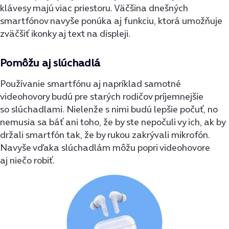
klávesy majú viac priestoru. Väčšina dnešných
smartfónov navyše ponúka aj funkciu, ktorá umožňuje
zväčšiť ikonky aj text na displeji.
Pomôžu aj slúchadlá
Používanie smartfónu aj napríklad samotné
videohovory budú pre starých rodičov príjemnejšie
so slúchadlami. Nielenže s nimi budú lepšie počuť, no
nemusia sa báť ani toho, že by ste nepočuli vy ich, ak by
držali smartfón tak, že by rukou zakrývali mikrofón.
Navyše vďaka slúchadlám môžu popri videohovore
aj niečo robiť.