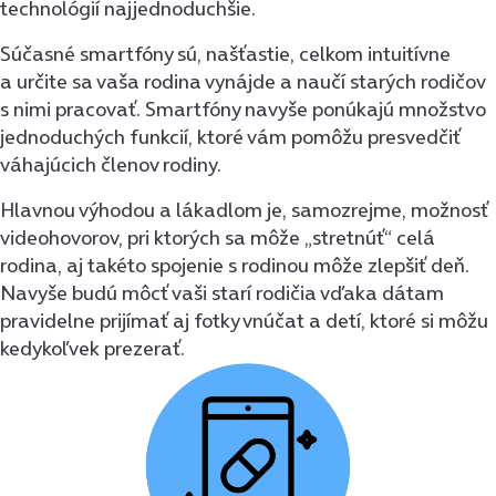
technológií najjednoduchšie.
Súčasné smartfóny sú, našťastie, celkom intuitívne
a určite sa vaša rodina vynájde a naučí starých rodičov
s nimi pracovať. Smartfóny navyše ponúkajú množstvo
jednoduchých funkcií, ktoré vám pomôžu presvedčiť
váhajúcich členov rodiny.
Hlavnou výhodou a lákadlom je, samozrejme, možnosť
videohovorov, pri ktorých sa môže „stretnúť“ celá
rodina, aj takéto spojenie s rodinou môže zlepšiť deň.
Navyše budú môcť vaši starí rodičia vďaka dátam
pravidelne prijímať aj fotky vnúčat a detí, ktoré si môžu
kedykoľvek prezerať.