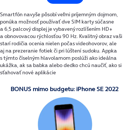
Smartfón navyše pôsobí veľmi príjemným dojmom,
ponúka možnosť používať dve SIM karty súčasne
a 6,5 palcový displej je vybavený rozlíšením HD+
a obnovovacou rýchlosťou 90 Hz. Kvalitný obraz vaši
starí rodičia ocenia nielen počas videohovorov, ale
aj na prezeranie fotiek či pri lúštení sudoku. Appka
s týmto číselným hlavolamom poslúži ako ideálna
ukážka, ak sa babka alebo dedko chcú naučiť, ako si
sťahovať nové aplikácie
BONUS mimo budgetu: iPhone SE 2022