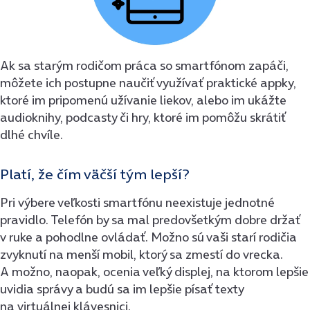
Ak sa starým rodičom práca so smartfónom zapáči,
môžete ich postupne naučiť využívať praktické appky,
ktoré im pripomenú užívanie liekov, alebo im ukážte
audioknihy, podcasty či hry, ktoré im pomôžu skrátiť
dlhé chvíle.
Platí, že čím väčší tým lepší?
Pri výbere veľkosti smartfónu neexistuje jednotné
pravidlo. Telefón by sa mal predovšetkým dobre držať
v ruke a pohodlne ovládať. Možno sú vaši starí rodičia
zvyknutí na menší mobil, ktorý sa zmestí do vrecka.
A možno, naopak, ocenia veľký displej, na ktorom lepšie
uvidia správy a budú sa im lepšie písať texty
na virtuálnej klávesnici.