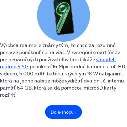
Výrobca realme je známy tým, že chce za rozumné
peniaze ponúknuť čo najviac. V kategórii smartfónov
pre nenáročných používateľov tak dokáže
v modeli
realme 9 5G
ponúknuť 16 Mpx prednú kameru s full HD
videom, 5 000 mAh batériu s rýchlym 18 W nabíjaním,
ktorá na jedno nabitie môže vydržať dva dni, či internú
pamäť 64 GB, ktorá sa dá pomocou microSD karty
rozšíriť.