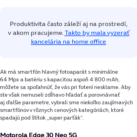
Produktivita často záleží aj na prostredí,
v akom pracujeme.
Takto by mala vyzerať
kancelária na home office
Ak má smartfón hlavný fotoaparát s minimálne
64 Mpx a batériu s kapacitou aspoň 4 800 mAh,
môžete sa spoľahnúť, že vás pri fotení nesklame. Aby
ste však nemuseli zdĺhavo hľadať a porovnávnať
aj ďalšie parametre, vybrali sme niekoľko zaujímavých
smartfónov v rôznych cenových kategóriách, ktoré
spadajú pod štítok „super parťák“.
Motorola Edge 30 Neo 5G