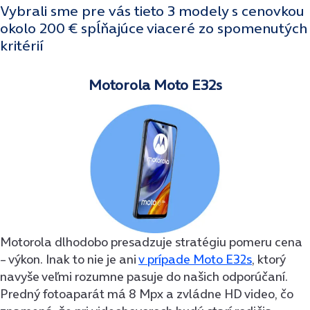
Vybrali sme pre vás tieto 3 modely s cenovkou
okolo 200 € spĺňajúce viaceré zo spomenutých
kritérií
Motorola Moto E32s
Motorola dlhodobo presadzuje stratégiu pomeru cena
– výkon. Inak to nie je ani
v prípade Moto E32s
, ktorý
navyše veľmi rozumne pasuje do našich odporúčaní.
Predný fotoaparát má 8 Mpx a zvládne HD video, čo