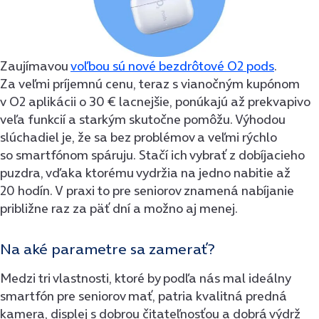
Zaujímavou
voľbou sú nové bezdrôtové O2 pods
.
Za veľmi príjemnú cenu, teraz s vianočným kupónom
v O2 aplikácii o 30 € lacnejšie, ponúkajú až prekvapivo
veľa funkcií a starkým skutočne pomôžu. Výhodou
slúchadiel je, že sa bez problémov a veľmi rýchlo
so smartfónom spáruju. Stačí ich vybrať z dobíjacieho
puzdra, vďaka ktorému vydržia na jedno nabitie až
20 hodín. V praxi to pre seniorov znamená nabíjanie
približne raz za päť dní a možno aj menej.
Na aké parametre sa zamerať?
Medzi tri vlastnosti, ktoré by podľa nás mal ideálny
smartfón pre seniorov mať, patria kvalitná predná
kamera, displej s dobrou čitateľnosťou a dobrá výdrž