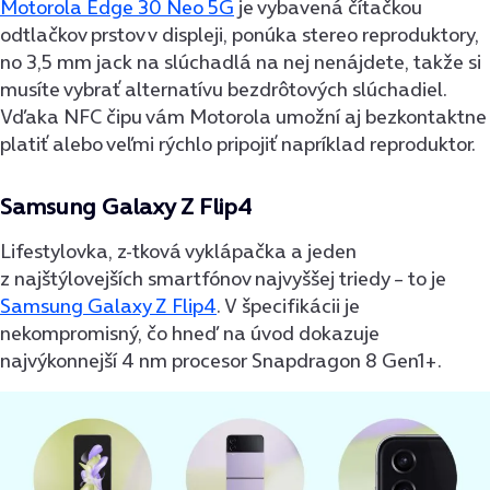
Motorola Edge 30 Neo 5G
je vybavená čítačkou
odtlačkov prstov v displeji, ponúka stereo reproduktory,
no 3,5 mm jack na slúchadlá na nej nenájdete, takže si
musíte vybrať alternatívu bezdrôtových slúchadiel.
Vďaka NFC čipu vám Motorola umožní aj bezkontaktne
platiť alebo veľmi rýchlo pripojiť napríklad reproduktor.
Samsung Galaxy Z Flip4
Lifestylovka, z-tková vyklápačka a jeden
z najštýlovejších smartfónov najvyššej triedy – to je
Samsung Galaxy Z Flip4
. V špecifikácii je
nekompromisný, čo hneď na úvod dokazuje
najvýkonnejší 4 nm procesor Snapdragon 8 Gen1+.