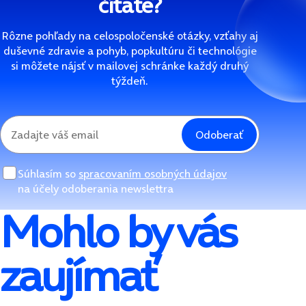
čítate?
Rôzne pohľady na celospoločenské otázky, vzťahy aj
duševné zdravie a pohyb, popkultúru či technológie
si môžete nájsť v mailovej schránke každý druhý
týždeň.
Odoberať
Súhlasím so
spracovaním osobných údajov
na účely odoberania newslettra
Mohlo by vás
zaujímať