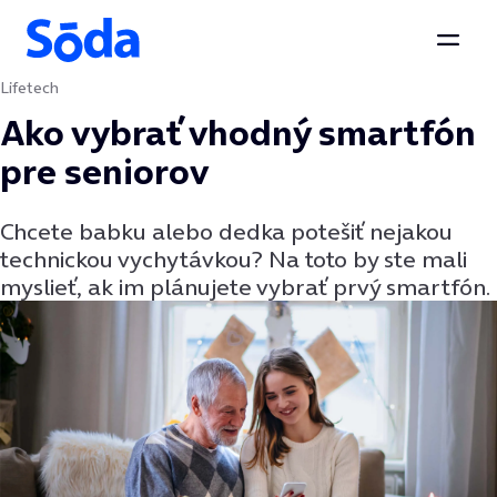
Otvor
Lifetech
Preskočiť na obsah
Ako vybrať vhodný smartfón
pre seniorov
Chcete babku alebo dedka potešiť nejakou
technickou vychytávkou? Na toto by ste mali
myslieť, ak im plánujete vybrať prvý smartfón.