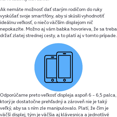
Ak nemáte možnosť dať starým rodičom do ruky
vyskúšať svoje smartfóny, aby si skúsili vyhodnotiť
ideálnu veľkosť, o niečo väčším displejom nič
nepokazíte. Možno aj vám babka hovorieva, že sa treba
držať zlatej strednej cesty, a to platí aj v tomto prípade.
Odporúčame preto veľkosť displeja aspoň 6 – 6,5 palca,
ktorý je dostatočne prehľadný a zároveň nie je taký
veľký, aby sa s ním zle manipulovalo. Platí, že čím je
väčší displej, tým je väčšia aj klávesnica a jednotlivé