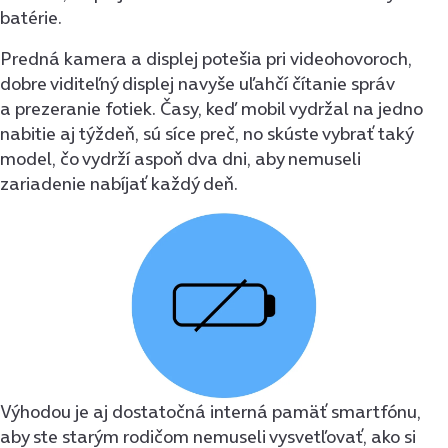
batérie.
Predná kamera a displej potešia pri videohovoroch,
dobre viditeľný displej navyše uľahčí čítanie správ
a prezeranie fotiek. Časy, keď mobil vydržal na jedno
nabitie aj týždeň, sú síce preč, no skúste vybrať taký
model, čo vydrží aspoň dva dni, aby nemuseli
zariadenie nabíjať každý deň.
Výhodou je aj dostatočná interná pamäť smartfónu,
aby ste starým rodičom nemuseli vysvetľovať, ako si