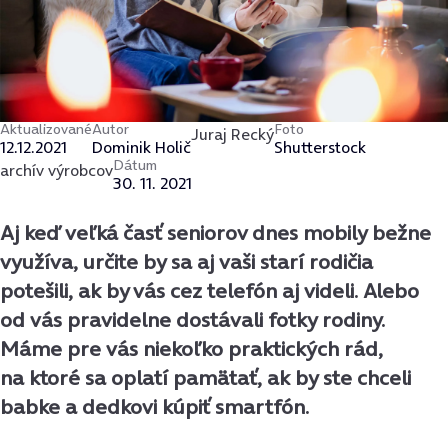
Aktualizované
Autor
Foto
Juraj Recký
12.12.2021
Dominik Holič
Shutterstock
Dátum
archív výrobcov
30. 11. 2021
Aj keď veľká časť seniorov dnes mobily bežne
využíva, určite by sa aj vaši starí rodičia
potešili, ak by vás cez telefón aj videli. Alebo
od vás pravidelne dostávali fotky rodiny.
Máme pre vás niekoľko praktických rád,
na ktoré sa oplatí pamätať, ak by ste chceli
babke a dedkovi kúpiť smartfón.