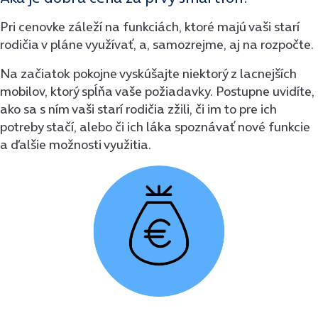
Pri cenovke záleží na funkciách, ktoré majú vaši starí
rodičia v pláne využívať, a, samozrejme, aj na rozpočte.
Na začiatok pokojne vyskúšajte niektorý z lacnejších
mobilov, ktorý spĺňa vaše požiadavky. Postupne uvidíte,
ako sa s ním vaši starí rodičia zžili, či im to pre ich
potreby stačí, alebo či ich láka spoznávať nové funkcie
a ďalšie možnosti využitia.