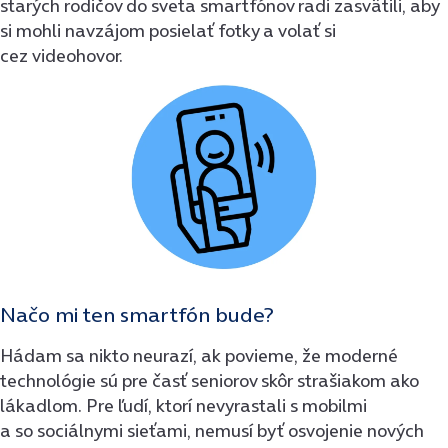
starých rodičov do sveta smartfónov radi zasvätili, aby
si mohli navzájom posielať fotky a volať si
cez videohovor.
Načo mi ten smartfón bude?
Hádam sa nikto neurazí, ak povieme, že moderné
technológie sú pre časť seniorov skôr strašiakom ako
lákadlom. Pre ľudí, ktorí nevyrastali s mobilmi
a so sociálnymi sieťami, nemusí byť osvojenie nových