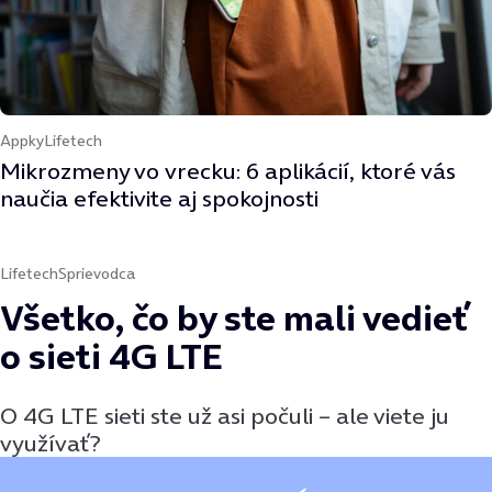
Appky
Lifetech
Mikrozmeny vo vrecku: 6 aplikácií, ktoré vás
naučia efektivite aj spokojnosti
Lifetech
Sprievodca
Všetko, čo by ste mali vedieť
o sieti 4G LTE
O 4G LTE sieti ste už asi počuli – ale viete ju
využívať?