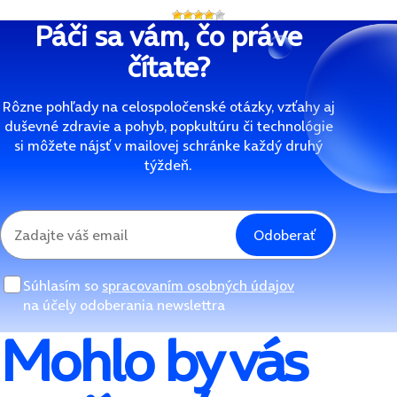
Páči sa vám, čo práve
čítate?
Rôzne pohľady na celospoločenské otázky, vzťahy aj
duševné zdravie a pohyb, popkultúru či technológie
si môžete nájsť v mailovej schránke každý druhý
týždeň.
Odoberať
Súhlasím so
spracovaním osobných údajov
na účely odoberania newslettra
Mohlo by vás