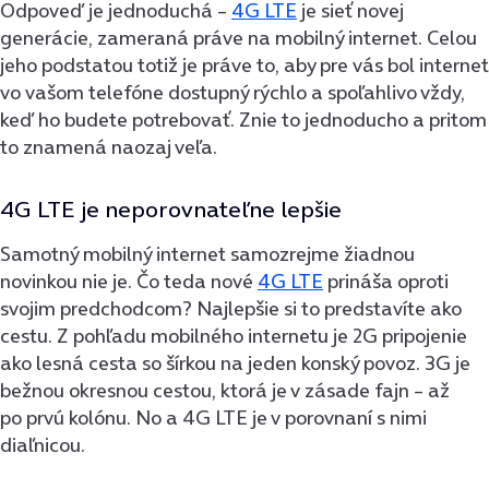
Odpoveď je jednoduchá –
4G LTE
je sieť novej
generácie, zameraná práve na mobilný internet. Celou
jeho podstatou totiž je práve to, aby pre vás bol internet
vo vašom telefóne dostupný rýchlo a spoľahlivo vždy,
keď ho budete potrebovať. Znie to jednoducho a pritom
to znamená naozaj veľa.
4G LTE je neporovnateľne lepšie
Samotný mobilný internet samozrejme žiadnou
novinkou nie je. Čo teda nové
4G LTE
prináša oproti
svojim predchodcom? Najlepšie si to predstavíte ako
cestu. Z pohľadu mobilného internetu je 2G pripojenie
ako lesná cesta so šírkou na jeden konský povoz. 3G je
bežnou okresnou cestou, ktorá je v zásade fajn – až
po prvú kolónu. No a 4G LTE je v porovnaní s nimi
diaľnicou.