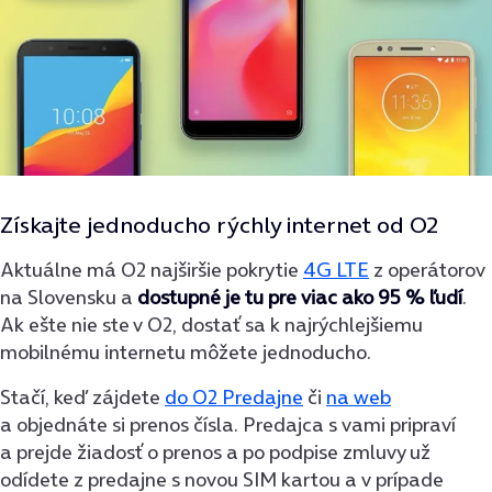
Získajte jednoducho rýchly internet od O2
Aktuálne má O2 najširšie pokrytie
4G LTE
z operátorov
na Slovensku a
dostupné je tu pre viac ako 95 % ľudí
.
Ak ešte nie ste v O2, dostať sa k najrýchlejšiemu
mobilnému internetu môžete jednoducho.
Stačí, keď zájdete
do O2 Predajne
či
na web
a objednáte si prenos čísla. Predajca s vami pripraví
a prejde žiadosť o prenos a po podpise zmluvy už
odídete z predajne s novou SIM kartou a v prípade