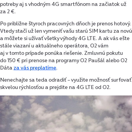
potreby aj s vhodným 4G smartfónom na začiatok už
za 2 €.
Po približne štyroch pracovných dňoch je prenos hotový.
Vtedy stačí už len vymeniť vašu starú SIM kartu za novú
a môžete si užívať všetky výhody 4G LTE. A ak vás ešte
stále viazaní u aktuálneho operátora, O2 vám
aj v tomto prípade ponúka riešenie. Zmluvnú pokutu
do 150 € pri prenose na programy O2 Paušál alebo O2
Dáta
za vás preplatíme
.
Nenechajte sa teda odradiť – využite možnosť surfovať
skvelou rýchlosťou a prejdite na 4G LTE od O2.