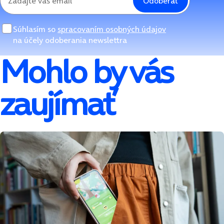
Odoberať
Súhlasím so
spracovaním osobných údajov
na účely odoberania newslettra
Mohlo by vás
zaujímať