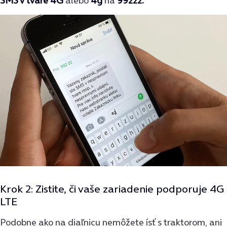
SMS v
tvare 4G
alebo
4g
na
99222.
Krok 2: Zistite, či vaše zariadenie podporuje 4G
LTE
Podobne ako na diaľnicu nemôžete ísť s traktorom, ani