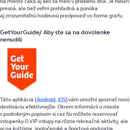
na mieste čaká aj ako sa mení v priebehu dňa. Je nielen
presná, ale tiež veľmi prehľadná a ponúka
aj zrozumiteľnú hodinovú predpoveď vo forme grafu.
GetYourGuide/ Aby ste sa na dovolenke
nenudili
Táto aplikácia (
Android
,
iOS
) vám umožní spoznať novú
destináciu efektívnejšie. Okrem informácií o mieste
s podrobným popisom si cez ňu môžete rezervovať
vstupenky či VIP vstupy na rôzne rekreačné aktivity, ale
aj na kultúrne, spoločenské a športové podujatia.