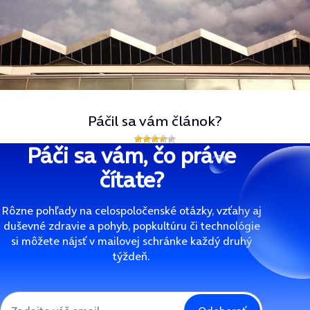
Páčil sa vám článok?
Páči sa vám, čo práve
čítate?
Rôzne pohľady na celospoločenské otázky, vzťahy aj
duševné zdravie a pohyb, popkultúru či technológie
si môžete nájsť v mailovej schránke každý druhý
týždeň.