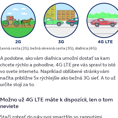
Lesná cesta (2G), bežná okresná cesta (3G), diaľnica (4G)
A podobne, ako vám diaľnica umožní dostať sa kam
chcete rýchlo a pohodlne, 4G LTE pre vás spraví to isté
vo svete internetu. Napríklad obľúbené stránky vám
načíta približne 5x rýchlejšie ako bežná 3G sieť. A to už
určite stojí za to.
Možno už 4G LTE máte k dispozícii, len o tom
neviete
Stačí zobrať do ruky svoj smartfón so zapnutými