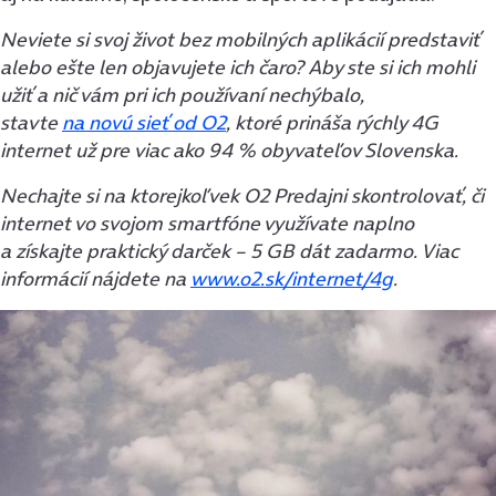
Neviete si svoj život bez mobilných aplikácií predstaviť
alebo ešte len objavujete ich čaro? Aby ste si ich mohli
užiť a nič vám pri ich používaní nechýbalo,
stavte
na novú sieť od O2
, ktoré prináša rýchly 4G
internet už pre viac ako 94 % obyvateľov Slovenska.
Nechajte si na ktorejkoľvek O2 Predajni skontrolovať, či
internet vo svojom smartfóne využívate naplno
a získajte praktický darček – 5 GB dát zadarmo. Viac
informácií nájdete na
www.o2.sk/internet/4g
.