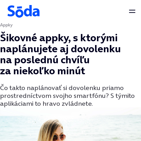
Otv
Appky
Preskočiť na obsah
Šikovné appky, s ktorými
naplánujete aj dovolenku
na poslednú chvíľu
za niekoľko minút
Čo takto naplánovať si dovolenku priamo
prostredníctvom svojho smartfónu? S týmito
aplikáciami to hravo zvládnete.