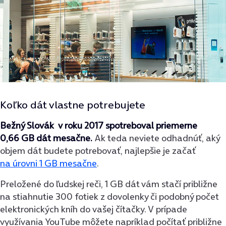
Koľko dát vlastne potrebujete
Bežný Slovák v roku 2017 spotreboval priemerne
0,66 GB dát mesačne.
Ak teda neviete odhadnúť, aký
objem dát budete potrebovať, najlepšie je začať
na úrovni 1 GB mesačne
.
Preložené do ľudskej reči, 1 GB dát vám stačí približne
na stiahnutie 300 fotiek z dovolenky či podobný počet
elektronických kníh do vašej čítačky. V prípade
využívania YouTube môžete napríklad počítať približne