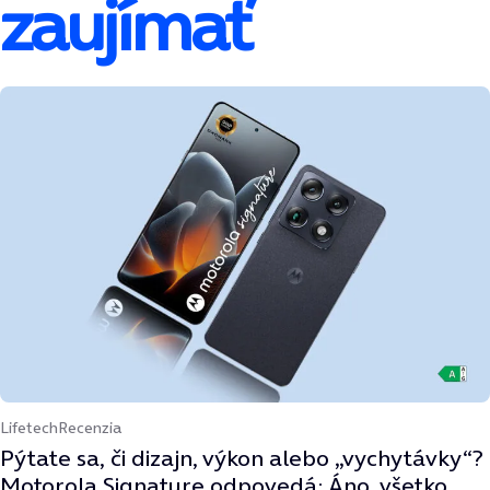
zaujímať
Lifetech
Recenzia
Pýtate sa, či dizajn, výkon alebo „vychytávky“?
Motorola Signature odpovedá: Áno, všetko