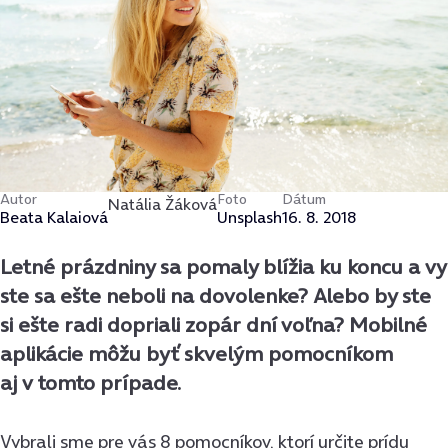
Autor
Foto
Dátum
Natália Žáková
Beata Kalaiová
Unsplash
16. 8. 2018
Letné prázdniny sa pomaly blížia ku koncu a vy
ste sa ešte neboli na dovolenke? Alebo by ste
si ešte radi dopriali zopár dní voľna? Mobilné
aplikácie môžu byť skvelým pomocníkom
aj v tomto prípade.
Vybrali sme pre vás 8 pomocníkov, ktorí určite prídu