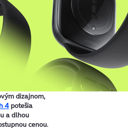
ovým dizajnom,
h 4
potešia
ou a dlhou
ostupnou cenou.