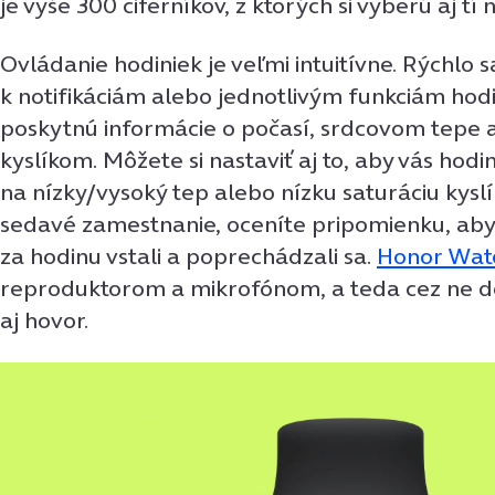
je vyše 300 ciferníkov, z ktorých si vyberú aj tí 
Ovládanie hodiniek je veľmi intuitívne. Rýchlo s
k notifikáciám alebo jednotlivým funkciám hodi
poskytnú informácie o počasí, srdcovom tepe al
kyslíkom. Môžete si nastaviť aj to, aby vás hodi
na nízky/vysoký tep alebo nízku saturáciu kys
sedavé zamestnanie, oceníte pripomienku, aby
za hodinu vstali a poprechádzali sa.
Honor Wat
reproduktorom a mikrofónom, a teda cez ne d
aj hovor.