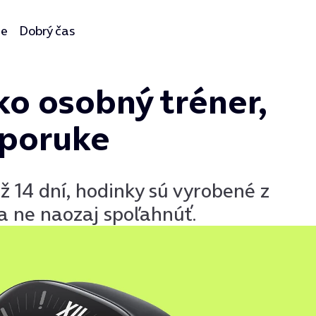
ie
Dobrý čas
ko osobný tréner,
 poruke
ž 14 dní, hodinky sú vyrobené z
a ne naozaj spoľahnúť.