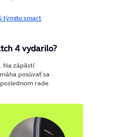
S týmito smart
ch 4 vydarilo?
. Na zápästí
omáha posúvať sa
 neposlednom rade