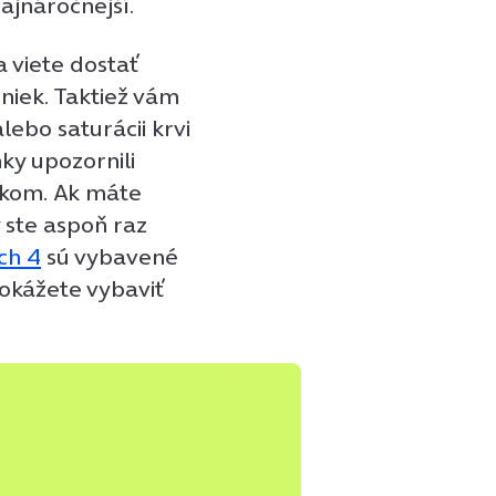
najnáročnejší.
a viete dostať
niek. Taktiež vám
ebo saturácii krvi
nky upozornili
líkom. Ak máte
 ste aspoň raz
ch 4
sú vybavené
okážete vybaviť