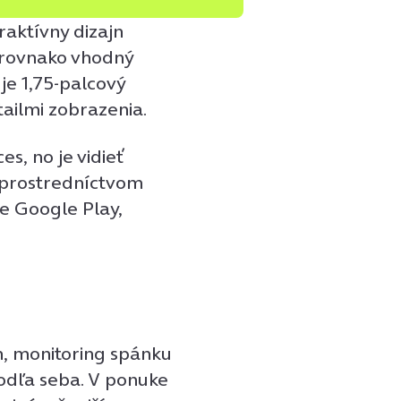
raktívny dizajn
 rovnako vhodný
e 1,75-palcový
tailmi zobrazenia.
s, no je vidieť
 prostredníctvom
de Google Play,
, monitoring spánku
podľa seba. V ponuke