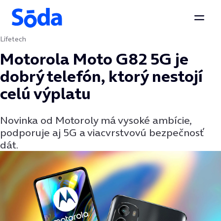
Otvor
Lifetech
Preskočiť na obsah
Motorola Moto G82 5G je
dobrý telefón, ktorý nestojí
celú výplatu
Novinka od Motoroly má vysoké ambície,
podporuje aj 5G a viacvrstvovú bezpečnosť
dát.