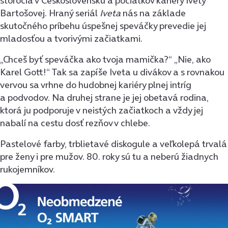
storočia v Československu a počiatkov kariéry Ivety
Bartošovej. Hraný seriál
Iveta
nás na základe
skutočného príbehu úspešnej speváčky prevedie jej
mladosťou a tvorivými začiatkami.
„Chceš byť speváčka ako tvoja mamička?“ „Nie, ako
Karel Gott!“ Tak sa zapíše Iveta u divákov a s rovnakou
vervou sa vrhne do hudobnej kariéry plnej intríg
a podvodov. Na druhej strane je jej obetavá rodina,
ktorá ju podporuje v neistých začiatkoch a vždy jej
nabalí na cestu dosť rezňov v chlebe.
Pastelové farby, trblietavé diskogule a veľkolepá trvalá
pre ženy i pre mužov. 80. roky sú tu a neberú žiadnych
rukojemníkov.