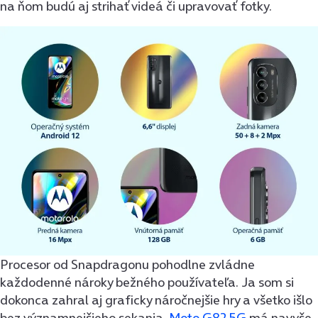
na ňom budú aj strihať videá či upravovať fotky.
Procesor od Snapdragonu pohodlne zvládne
každodenné nároky bežného používateľa. Ja som si
dokonca zahral aj graficky náročnejšie hry a všetko išlo
bez významnejšieho sekania.
Moto G82 5G
má navyše