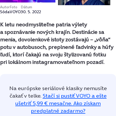
Autor
Foto
Dátum
Sóda
VOYO
30. 5. 2022
K letu neodmysliteľne patria výlety
a spoznávanie nových krajín. Destinácie sa
menia, dovolenkové istoty zostávajú – „vôňa“
potu v autobusoch, preplnené ľadvinky a húfy
ľudí, ktorí čakajú na svoju štylizovanú fotku
pri lokálnom instagramovateľnom pozadí.
Na európske seriálové klasiky nemusíte
čakať v telke.
Stačí si pustiť VOYO a ešte
ušetriť 5,99 € mesačne. Ako získam
predplatné zadarmo?