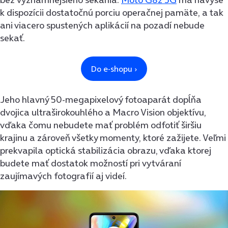
k dispozícii dostatočnú porciu operačnej pamäte, a tak
ani viacero spustených aplikácií na pozadí nebude
sekať.
Jeho hlavný 50-megapixelový fotoaparát dopĺňa
dvojica ultraširokouhlého a Macro Vision objektívu,
vďaka čomu nebudete mať problém odfotiť širšiu
krajinu a zároveň všetky momenty, ktoré zažijete. Veľmi
prekvapila optická stabilizácia obrazu, vďaka ktorej
budete mať dostatok možností pri vytváraní
zaujímavých fotografií aj videí.