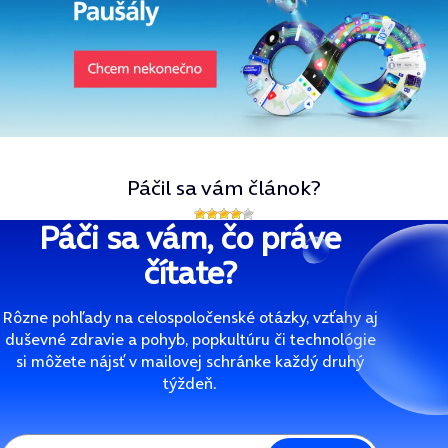
Páčil sa vám článok?
Páči sa vám, čo práve
čítate?
Rôzne pohľady na celospoločenské otázky, vzťahy aj
duševné zdravie a pohyb, popkultúru či technológie
si môžete nájsť v mailovej schránke každý druhý
týždeň.