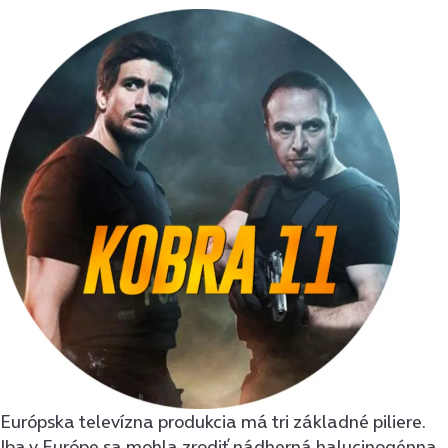
Európska televízna produkcia má tri základné piliere.
Iba v Európe sa mohla zrodiť nádherná halucinogénna