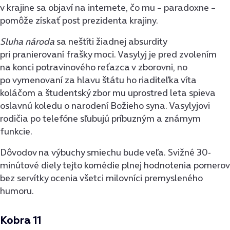
v krajine sa objaví na internete, čo mu – paradoxne –
pomôže získať post prezidenta krajiny.
Sluha národa
sa neštíti žiadnej absurdity
pri pranierovaní frašky moci. Vasylyj je pred zvolením
na konci potravinového reťazca v zborovni, no
po vymenovaní za hlavu štátu ho riaditeľka víta
koláčom a študentský zbor mu uprostred leta spieva
oslavnú koledu o narodení Božieho syna. Vasylyjovi
rodičia po telefóne sľubujú príbuzným a známym
funkcie.
Dôvodov na výbuchy smiechu bude veľa. Svižné 30-
minútové diely tejto komédie plnej hodnotenia pomerov
bez servítky ocenia všetci milovníci premysleného
humoru.
Kobra 11