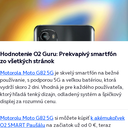
Hodnotenie O2 Guru: Prekvapivý smartfón
zo všetkých stránok
Motorola Moto G82 5G
je skvelý smartfón na bežné
používanie, s podporou 5G a veľkou batériou, ktorá
vydrží skoro 2 dni. Vhodná je pre každého používateľa,
ktorý hľadá tenký dizajn, odladený systém a špičkový
displej za rozumnú cenu.
Motorolu Moto G82 5G
si môžete kúpiť
k akémukoľvek
O2 SMART Paušálu
na začiatok už od 0 €, teraz