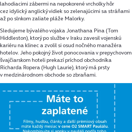
lahodiacimi zábermi na nepokorené vrcholky hôr
cez idylický anglický vidiek so zelenajúcimi sa stráňami
až po slnkom zaliate pláže Malorky.
Sledujeme bývalého vojaka Jonathana Pina (Tom
Hiddleston), ktorý po službe v Iraku zavesil vojenskú
kariéru na klinec a zvolil si osud nočného manažéra
hotelov. Jeho pokojný život ponocovania v prepychovom
švajčiarskom hoteli prekazí príchod obchodníka
Richarda Ropera (Hugh Laurie), ktorý má prsty
v medzinárodnom obchode so zbraňami.