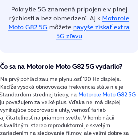
Pokrytie 5G znamená pripojenie v plnej
rýchlosti a bez obmedzení. Aj k
Motorole
Moto G82 5G
môžete
navyše získať extra
5G zľavu
Čo sa na Motorole Moto G82 5G vydarilo?
Na prvý pohľad zaujme plynulosť 120 Hz displeja.
Keďže vysoká obnovovacia frekvencia stále nie je
štandardom strednej triedy, na
Motorole Moto G82 5G
ju považujem za veľké plus. Vďaka nej má displej
vynikajúce pozorovacie uhly, vernosť farieb
aj čitateľnosť na priamom svetle. V kombinácii
s kvalitnými stereo reproduktormi je skvelým
zariadením na sledovanie filmov, ale veľmi dobre sa