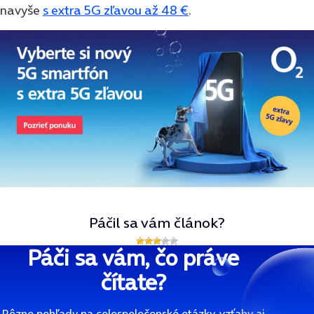
navyše
s extra 5G zľavou až 48 €
.
Páčil sa vám článok?
Páči sa vám, čo práve
čítate?
Rôzne pohľady na celospoločenské otázky, vzťahy aj