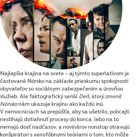
Najlepšia krajina na svete – aj týmto superlatívom je
častované Nórsko na základe prieskumu spokojnosti
obyvateľov so sociálnym zabezpečením a úrovňou
služieb. Ale faktografický seriál
Deň, ktorý zmenil
Nórsko
nám ukazuje krajinu ako každú inú.
V nemocniciach sa prepúšťa, aby sa ušetrilo, policajti
nestíhajú dotiahnuť procesy do konca, lebo na to
nemajú dosť nadčasov, a novinárov nonstop otravujú
konšpirátori s xenofóbnymi teóriami o tom, kto môže