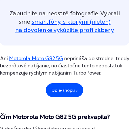
Zabudnite na neostré fotografie. Vybrali
sme
smartfóny, s ktorými (nielen)
na dovolenke vykúzlite profi zábery
Ani
Motorola Moto G82 5G
neprináša do strednej triedy
bezdrôtové nabíjanie, no čiastočne tento nedostatok
kompenzuje rýchlym nabíjaním TurboPower.
Čím Motorola Moto G82 5G prekvapila?
V dnešnej digitálnej dobe je vysoký dopyt