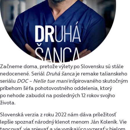
Začneme doma, pretože výlety po Slovensku sú stále
nedocenené. Seriál
Druhá šanca
je remake talianskeho
seriálu
DOC – Nelle tue mani
inšpirovaného skutočným
príbehom šéfa pohotovostného oddelenia, ktorý
po nehode zabudol na posledných 12 rokov svojho
života.
Slovenská verzia z roku 2022 nám dáva príležitosť
lepšie spoznať národný klenot menom Ján Koleník. Vie
tancovať, vie spievať a vie vynikajúco vyzerať v bielom