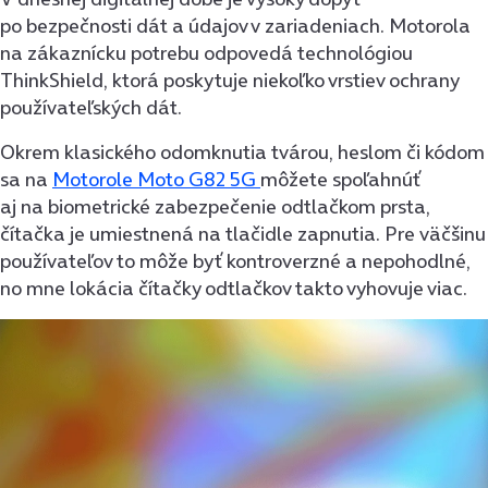
po bezpečnosti dát a údajov v zariadeniach. Motorola
na zákaznícku potrebu odpovedá technológiou
ThinkShield, ktorá poskytuje niekoľko vrstiev ochrany
používateľských dát.
Okrem klasického odomknutia tvárou, heslom či kódom
sa na
Motorole Moto G82 5G
môžete spoľahnúť
aj na biometrické zabezpečenie odtlačkom prsta,
čítačka je umiestnená na tlačidle zapnutia. Pre väčšinu
používateľov to môže byť kontroverzné a nepohodlné,
no mne lokácia čítačky odtlačkov takto vyhovuje viac.