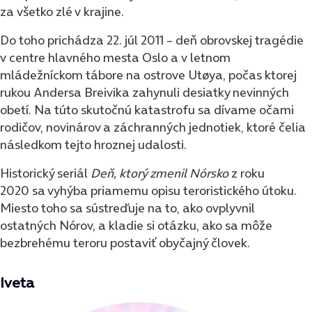
za všetko zlé v krajine.
Do toho prichádza 22. júl 2011 – deň obrovskej tragédie
v centre hlavného mesta Oslo a v letnom
mládežníckom tábore na ostrove Utøya, počas ktorej
rukou Andersa Breivika zahynuli desiatky nevinných
obetí. Na túto skutočnú katastrofu sa dívame očami
rodičov, novinárov a záchranných jednotiek, ktoré čelia
následkom tejto hroznej udalosti.
Historický seriál
Deň, ktorý zmenil Nórsko
z roku
2020 sa vyhýba priamemu opisu teroristického útoku.
Miesto toho sa sústreďuje na to, ako ovplyvnil
ostatných Nórov, a kladie si otázku, ako sa môže
bezbrehému teroru postaviť obyčajný človek.
Iveta