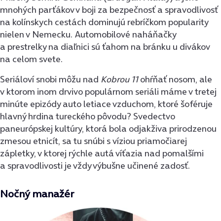
mnohých parťákov v boji za bezpečnosť a spravodlivosť
na kolínskych cestách dominujú rebríčkom popularity
nielen v Nemecku. Automobilové naháňačky
a prestrelky na diaľnici sú ťahom na bránku u divákov
na celom svete.
Seriáloví snobi môžu nad
Kobrou 11
ohŕňať nosom, ale
v ktorom inom drvivo populárnom seriáli máme v tretej
minúte epizódy auto letiace vzduchom, ktoré šoféruje
hlavný hrdina tureckého pôvodu? Svedectvo
paneurópskej kultúry, ktorá bola odjakživa prirodzenou
zmesou etnicít, sa tu snúbi s víziou priamočiarej
zápletky, v ktorej rýchle autá víťazia nad pomalšími
a spravodlivosti je vždy výbušne učinené zadosť.
Nočný manažér