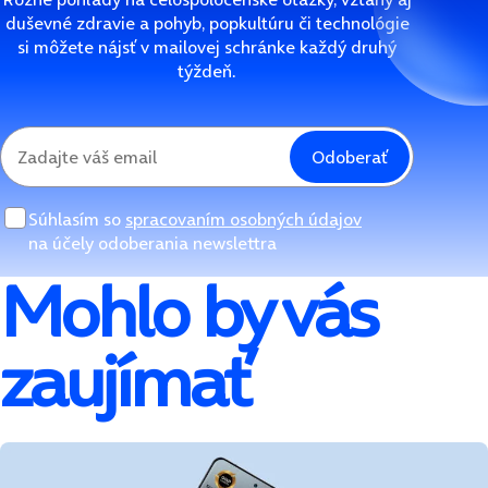
duševné zdravie a pohyb, popkultúru či technológie
si môžete nájsť v mailovej schránke každý druhý
týždeň.
Odoberať
Súhlasím so
spracovaním osobných údajov
na účely odoberania newslettra
Mohlo by vás
zaujímať