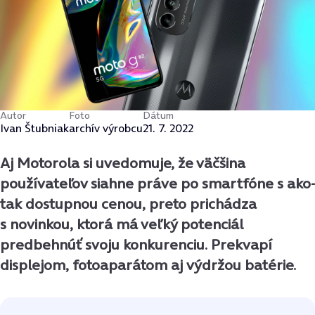
Autor
Foto
Dátum
Ivan Štubniak
archív výrobcu
21. 7. 2022
Aj Motorola si uvedomuje, že väčšina
používateľov siahne práve po smartfóne s ako-
tak dostupnou cenou, preto prichádza
s novinkou, ktorá má veľký potenciál
predbehnúť svoju konkurenciu. Prekvapí
displejom, fotoaparátom aj výdržou batérie.