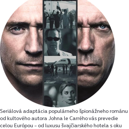
Seriálová adaptácia populárneho špionážneho románu
od kultového autora Johna le Carrého vás prevedie
celou Európou – od luxusu švajčiarského hotela s oku