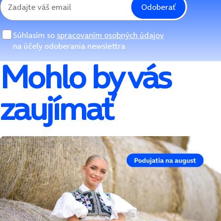
Odoberať
Súhlasím so
spracovaním osobných údajov
na účely odoberania newslettra
Mohlo by vás
zaujímať