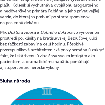
plášti. Koleník si vychutnáva dvojúlohu arogantného
a nedôverčivého primára Fabiána a jeho prívetivejšej
verzie, do ktorej sa prebudí po strate spomienok
na poslednú dekádu.
Mix
Doktora Housa
a
Dobrého doktora
vo vynovenom
prostredí polikliniky na bratislavskej Bezručovej ulici
bez ťažkostí zabaví na celú hodinu. Pôsobivé
prvorepublikové architektonické prvky pomáhajú zakryť
fakt, že lekári venujú viac času svojim intrigám ako
pacientom, a dramatickému napätiu pomáhajú
aj stopercentné herecké výkony.
Sluha národa