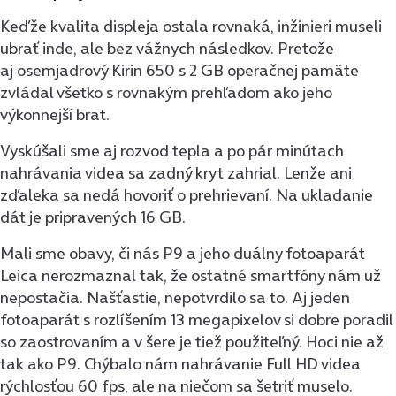
Keďže kvalita displeja ostala rovnaká, inžinieri museli
ubrať inde, ale bez vážnych následkov. Pretože
aj osemjadrový Kirin 650 s 2 GB operačnej pamäte
zvládal všetko s rovnakým prehľadom ako jeho
výkonnejší brat.
Vyskúšali sme aj rozvod tepla a po pár minútach
nahrávania videa sa zadný kryt zahrial. Lenže ani
zďaleka sa nedá hovoriť o prehrievaní. Na ukladanie
dát je pripravených 16 GB.
Mali sme obavy, či nás P9 a jeho duálny fotoaparát
Leica nerozmaznal tak, že ostatné smartfóny nám už
nepostačia. Našťastie, nepotvrdilo sa to. Aj jeden
fotoaparát s rozlíšením 13 megapixelov si dobre poradil
so zaostrovaním a v šere je tiež použiteľný. Hoci nie až
tak ako P9. Chýbalo nám nahrávanie Full HD videa
rýchlosťou 60 fps, ale na niečom sa šetriť muselo.