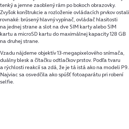
tenký a jemne zaoblený rám po bokoch obrazovky.
Zvyšok konštrukcie a rozloženie ovládacích prvkov ostali
rovnaké: brúsený hlavný vypínač, ovládač hlasitosti
na jednej strane a slot na dve SIM karty alebo SIM
kartu a microSD kartu do maximálnej kapacity 128 GB
na druhej strane.
Vzadu nájdeme objektív 13-mega­pixelového snímača,
duálny blesk a čítačku odtlačkov prstov. Podľa tvaru
a rýchlosti reakcií sa zdá, že je tá istá ako na modeli P9.
Najviac sa osvedčila ako spúšť fotoaparátu pri robení
selfie.