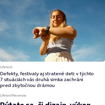
Lifetech
Defekty, festivaly aj stratené deti: v týchto
7 situáciách vás druhá simka zachráni
pred zbytočnou drámou
Lifetech
Recenzia
Pýtate sa, či dizajn, výkon