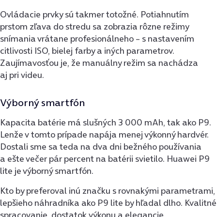
Ovládacie prvky sú takmer totožné. Potiahnutím
prstom zľava do stredu sa zobrazia rôzne režimy
snímania vrátane profesio­nálneho – s nastavením
citlivosti ISO, bielej farby a iných parametrov.
Zaujímavosťou je, že manuálny režim sa nachádza
aj pri videu.
Výborný smartfón
Kapacita batérie má slušných 3 000 mAh, tak ako P9.
Lenže v tomto prípade napája menej výkonný hardvér.
Dostali sme sa teda na dva dni bežného používania
a ešte večer pár percent na batérii svietilo. Huawei P9
lite je výborný smartfón.
Kto by preferoval inú značku s rovnakými parametrami,
lepšieho náhradníka ako P9 lite by hľadal dlho. Kvalitné
spracovanie, dostatok výkonu a elegancie.