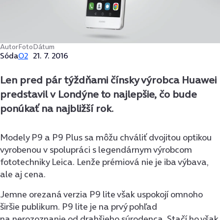
Autor
Foto
Dátum
Sóda
O2
21. 7. 2016
Len pred pár týždňami čínsky výrobca Huawei
predstavil v Londýne to najlepšie, čo bude
ponúkať na najbližší rok.
Modely P9 a P9 Plus sa môžu chváliť dvojitou optikou
vyrobenou v spolupráci s legendárnym výrobcom
fototechniky Leica. Lenže prémiová nie je iba výbava,
ale aj cena.
Jemne orezaná verzia P9 lite však uspokojí omnoho
širšie publikum. P9 lite je na prvý pohľad
na nerozoznanie od drahšieho súrodenca. Stačí ho však