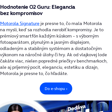
Hodnotenie O2 Guru: Elegancia
bez kompromisov
Motorola Signature
je presne to, čo mala Motorola
na mysli, keď sa rozhodla nerobiť kompromisy. Je to
prémiový smartfón každým kúskom – s výborným
fotoaparátom, plynulým a jasným displejom,
odladeným a stabilným systémom a dostatočným
výkonom na náročné úlohy či hry. Ak od vlajkovej lode
čakáte viac, nielen popredné priečky v benchmarkoch,
ale aj príjemný pocit, eleganciu, estetiku a dizajn,
Motorola je presne to, čo hľadáte.