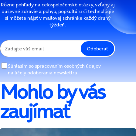
Rôzne pohľady na celospoločenské otázky, vzťahy aj
duševné zdravie a pohyb, popkultúru či technológie
si môžete nájsť v mailovej schránke každý druhý
týždeň.
Odoberať
Súhlasím so
spracovaním osobných údajov
na účely odoberania newslettra
Mohlo by vás
zaujímať