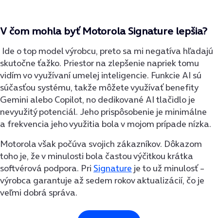
V čom mohla byť Motorola Signature lepšia?
Ide o top model výrobcu, preto sa mi negatíva hľadajú
skutočne ťažko. Priestor na zlepšenie napriek tomu
vidím vo využívaní umelej inteligencie. Funkcie AI sú
súčasťou systému, takže môžete využívať benefity
Gemini alebo Copilot, no dedikované AI tlačidlo je
nevyužitý potenciál. Jeho prispôsobenie je minimálne
a frekvencia jeho využitia bola v mojom prípade nízka.
Motorola však počúva svojich zákazníkov. Dôkazom
toho je, že v minulosti bola častou výčitkou krátka
softvérová podpora. Pri
Signature
je to už minulosť –
výrobca garantuje až sedem rokov aktualizácií, čo je
veľmi dobrá správa.