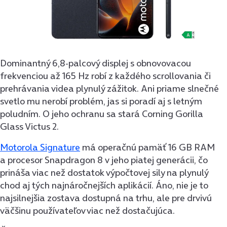
Dominantný 6,8-palcový displej s obnovovacou
frekvenciou až 165 Hz robí z každého scrollovania či
prehrávania videa plynulý zážitok. Ani priame slnečné
svetlo mu nerobí problém, jas si poradí aj s letným
poludním. O jeho ochranu sa stará Corning Gorilla
Glass Victus 2.
Motorola Signature
má operačnú pamäť 16 GB RAM
a procesor Snapdragon 8 v jeho piatej generácii, čo
prináša viac než dostatok výpočtovej sily na plynulý
chod aj tých najnáročnejších aplikácií. Áno, nie je to
najsilnejšia zostava dostupná na trhu, ale pre drvivú
väčšinu používateľov viac než dostačujúca.