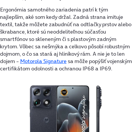
Ergonómia samotného zariadenia patrí k tým
najlepším, aké som kedy držal. Zadná strana imituje
textil, takže môžete zabudnúť na odtlačky prstov alebo
škrabance, ktoré sú neoddeliteľnou súčasťou
smartfónov so skleneným či s plastovým zadným
krytom. Vôbec sa nešmýka a celkovo pôsobí robustným
dojmom, o čo sa stará aj hliníkový rám. A nie je to len
dojem –
Motorola Signature
sa môže popýšiť vojenským
certifikátom odolnosti a ochranou IP68 a IP69.