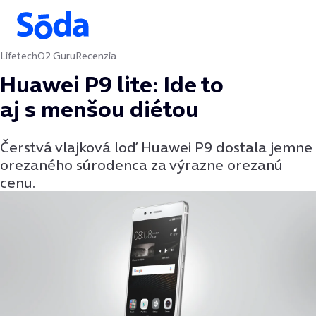
Lifetech
O2 Guru
Recenzia
Preskočiť na obsah
Huawei P9 lite: Ide to
aj s menšou diétou
Čerstvá vlajková loď Huawei P9 dostala jemne
orezaného súrodenca za výrazne orezanú
cenu.