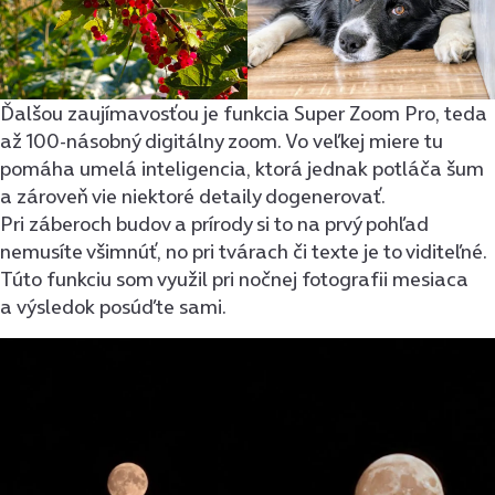
Ďalšou zaujímavosťou je funkcia Super Zoom Pro, teda
až 100-násobný digitálny zoom. Vo veľkej miere tu
pomáha umelá inteligencia, ktorá jednak potláča šum
a zároveň vie niektoré detaily dogenerovať.
Pri záberoch budov a prírody si to na prvý pohľad
nemusíte všimnúť, no pri tvárach či texte je to viditeľné.
Túto funkciu som využil pri nočnej fotografii mesiaca
a výsledok posúďte sami.