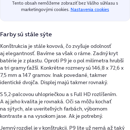
Tento obsah nemôžeme zobraziť bez Vášho súhlasu s
marketingovými cookies.
Nastavenia cookies
Farby sú stále sýte
Konštrukcia je stále kovová, čo zvyšuje odolnosť
aj elegantnosť. Bavíme sa však o ráme. Zadný kryt
batérie je z plastu. Oproti P9 je o pol milimetra hrubší
a tri gramy ťažší. Konkrétne rozmery sú 146,8 x 72,6 x
7,5 mm a 147 gramov. Inak povedané, takmer
identické dvojča. Displej majú takmer rovnaký.
S 5,2-palcovou uhlopriečkou a s Full HD rozlíšením.
A aj jeho kvalita je rovnaká. Oči sa môžu kochať
na sýtych, ale uveriteľných farbách, výbornom
kontraste a na vysokom jase. Ak je potrebný.
Jemný rozdiel je v konštrukcii. P9 lite už nemá až taký