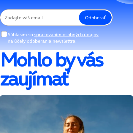
Odoberať
Súhlasím so
spracovaním osobných údajov
na účely odoberania newslettra
Mohlo by vás
zaujímať