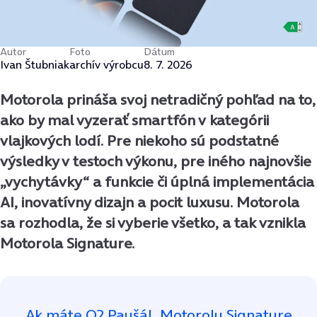
Autor
Foto
Dátum
Ivan Štubniak
archív výrobcu
8. 7. 2026
Motorola prináša svoj netradičný pohľad na to,
ako by mal vyzerať smartfón v kategórii
vlajkových lodí. Pre niekoho sú podstatné
výsledky v testoch výkonu, pre iného najnovšie
„vychytávky“ a funkcie či úplná implementácia
AI, inovatívny dizajn a pocit luxusu. Motorola
sa rozhodla, že si vyberie všetko, a tak vznikla
Motorola Signature.
Ak máte O2 Paušál, Motorolu Signature