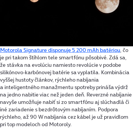
Motorola Signature disponuje 5 200 mAh batériou
, čo
je pri takom štíhlom tele smartfónu pôsobivé. Zdá sa,
že stávka na evolúciu namiesto revolúcie v podobe
silikónovo-karbónovej batérie sa vyplatila. Kombinácia
vyššej hustoty článkov, rýchleho nabíjania
a inteligentného manažmentu spotreby prináša výdrž
na jedno nabitie viac než jeden deň. Reverzné nabíjanie
navyše umožňuje nabiť si zo smartfónu aj slúchadlá či
iné zariadenie s bezdrôtovým nabíjaním. Podpora
rýchleho, až 90 W nabíjania cez kábel je už pravidlom
pri top modeloch od Motoroly.