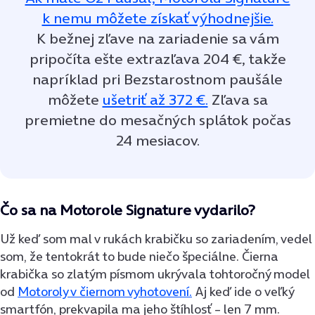
k nemu môžete získať výhodnejšie.
K bežnej zľave na zariadenie sa vám
pripočíta ešte extrazľava 204 €, takže
napríklad pri Bezstarostnom paušále
môžete
ušetriť až 372 €.
Zľava sa
premietne do mesačných splátok počas
24 mesiacov.
Čo sa na Motorole Signature vydarilo?
Už keď som mal v rukách krabičku so zariadením, vedel
som, že tentokrát to bude niečo špeciálne. Čierna
krabička so zlatým písmom ukrývala tohtoročný model
od
Motoroly v čiernom vyhotovení.
Aj keď ide o veľký
smartfón, prekvapila ma jeho štíhlosť – len 7 mm.