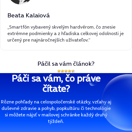
Beata Kalaiová
„Smartfón vybavený skvelým hardvérom, čo znesie
extrémne podmienky a z hľadiska celkovej odolnosti je
určený pre najnáročnejších užívateľov.”
Páčil sa vám článok?
Páči sa vám, čo práve
čítate?
Rôzne pohľady na celospoločenské otázky, vzťahy aj
duševné zdravie a pohyb, popkultúru či technológie
si môžete nájsť v mailovej schránke každý druhý
týždeň.