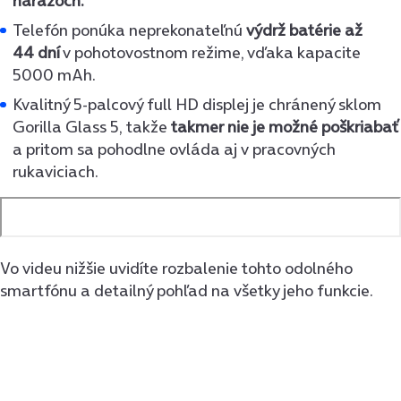
nárazoch.
Telefón ponúka neprekonateľnú
výdrž batérie až
44 dní
v pohotovostnom režime, vďaka kapacite
5000 mAh.
Kvalitný 5-palcový full HD displej je chránený sklom
Gorilla Glass 5, takže
takmer nie je možné
poškriabať
a pritom sa pohodlne ovláda aj v pracovných
rukaviciach.
Vo videu nižšie uvidíte rozbalenie tohto odolného
smartfónu a detailný pohľad na všetky jeho funkcie.