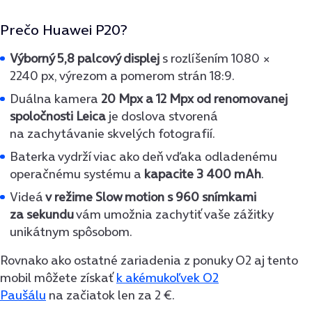
Prečo
Huawei P20
?
Výborný 5,8 palcový displej
s rozlíšením 1080 ×
2240 px, výrezom a pomerom strán 18:9.
Duálna kamera
20 Mpx a 12 Mpx od renomovanej
spoločnosti Leica
je doslova stvorená
na zachytávanie skvelých fotografií.
Baterka vydrží viac ako deň vďaka odladenému
operačnému systému a
kapacite 3 400 mAh
.
Videá
v režime Slow motion s 960 snímkami
za sekundu
vám umožnia zachytiť vaše zážitky
unikátnym spôsobom.
Rovnako ako ostatné zariadenia z ponuky O2 aj tento
mobil môžete získať
k akémukoľvek O2
Paušálu
na začiatok len za 2 €.