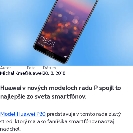
Autor
Foto
Dátum
Michal Kmeť
Huawei
20. 8. 2018
Huawei v nových modeloch radu P spojil to
najlepšie zo sveta smartfónov.
Model Huawei P20
predstavuje v tomto rade zlatý
stred, ktorý ma ako fanúšika smartfónov naozaj
nadchol.