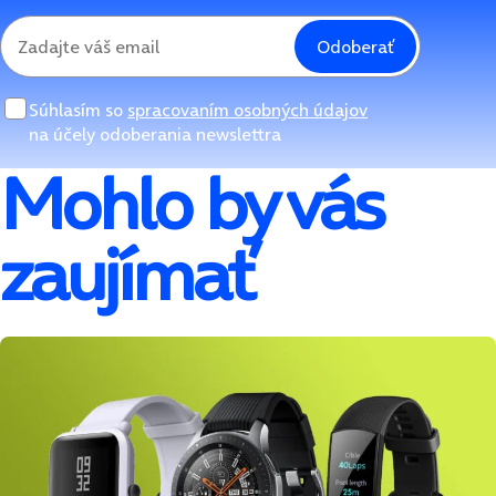
Odoberať
Súhlasím so
spracovaním osobných údajov
na účely odoberania newslettra
Mohlo by vás
zaujímať