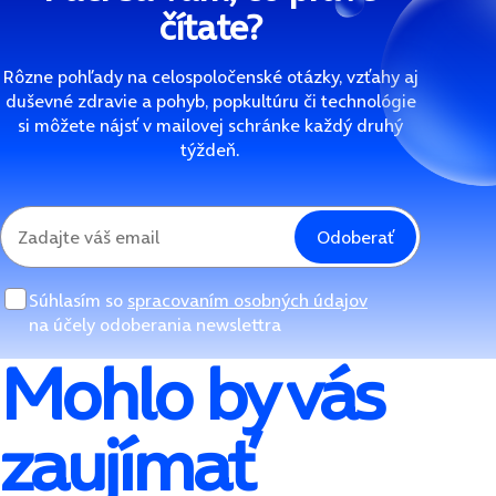
čítate?
Rôzne pohľady na celospoločenské otázky, vzťahy aj
duševné zdravie a pohyb, popkultúru či technológie
si môžete nájsť v mailovej schránke každý druhý
týždeň.
Odoberať
Súhlasím so
spracovaním osobných údajov
na účely odoberania newslettra
Mohlo by vás
zaujímať