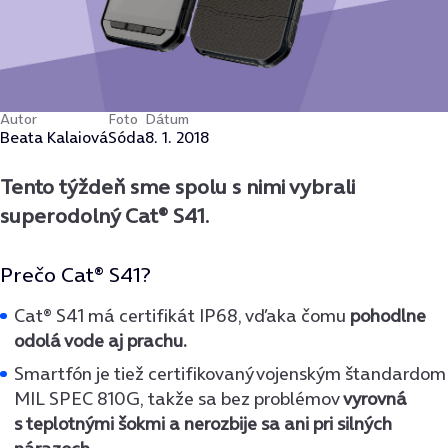
Autor
Foto
Dátum
Beata Kalaiová
Sóda
8. 1. 2018
Tento týždeň sme spolu s nimi vybrali
superodolný Cat® S41.
Prečo Cat® S41?
Cat® S41 má certifikát IP68, vďaka čomu
pohodlne
odolá vode aj prachu.
Smartfón je tiež certifikovaný vojenským štandardom
MIL SPEC 810G, takže sa bez problémov
vyrovná
s teplotnými šokmi a nerozbije sa ani pri silných