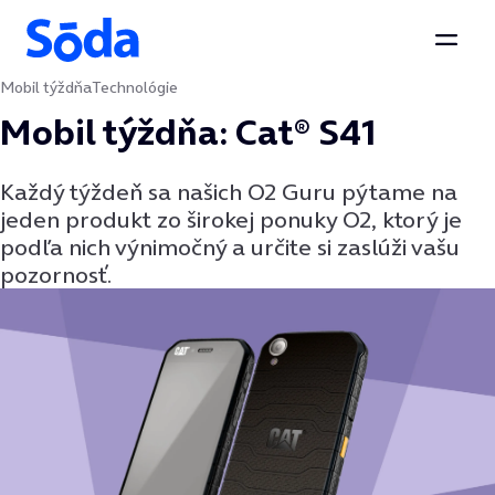
Otvor
Mobil týždňa
Technológie
Preskočiť na obsah
Mobil týždňa: Cat® S41
Každý týždeň sa našich O2 Guru pýtame na
jeden produkt zo širokej ponuky O2, ktorý je
podľa nich výnimočný a určite si zaslúži vašu
pozornosť.