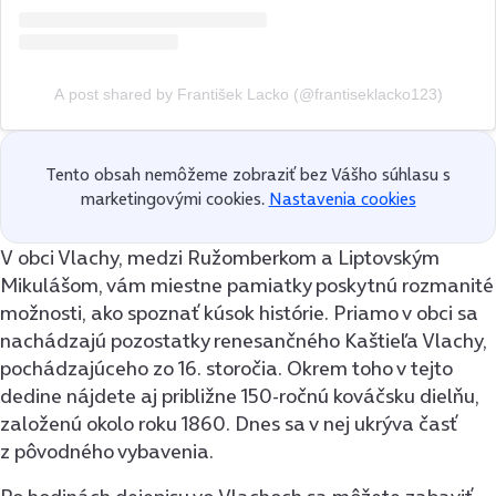
A post shared by František Lacko (@frantiseklacko123)
Tento obsah nemôžeme zobraziť bez Vášho súhlasu s
marketingovými cookies.
Nastavenia cookies
V obci Vlachy, medzi Ružomberkom a Liptovským
Mikulášom, vám miestne pamiatky poskytnú rozmanité
možnosti, ako spoznať kúsok histórie. Priamo v obci sa
nachádzajú pozostatky renesančného Kaštieľa Vlachy,
pochádzajúceho zo 16. storočia. Okrem toho v tejto
dedine nájdete aj približne 150-ročnú kováčsku dielňu,
založenú okolo roku 1860. Dnes sa v nej ukrýva časť
z pôvodného vybavenia.