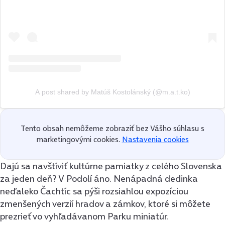
A post shared by Matúš Kostolánský (@m.a.t.ko)
Tento obsah nemôžeme zobraziť bez Vášho súhlasu s
marketingovými cookies.
Nastavenia cookies
Dajú sa navštíviť kultúrne pamiatky z celého Slovenska
za jeden deň? V Podolí áno. Nenápadná dedinka
neďaleko Čachtíc sa pýši rozsiahlou expozíciou
zmenšených verzií hradov a zámkov, ktoré si môžete
prezrieť vo vyhľadávanom Parku miniatúr.