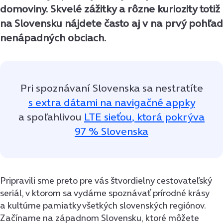
domoviny. Skvelé zážitky a rôzne kuriozity totiž
na Slovensku nájdete často aj v na prvý pohľad
nenápadných obciach.
Pri spoznávaní Slovenska sa nestratíte
s extra dátami na navigačné appky
a spoľahlivou
LTE sieťo
u
, ktorá pokrýva
97 % Slovenska
Pripravili sme preto pre vás štvordielny cestovateľský
seriál, v ktorom sa vydáme spoznávať prírodné krásy
a kultúrne pamiatky všetkých slovenských regiónov.
Začíname na západnom Slovensku, ktoré môžete