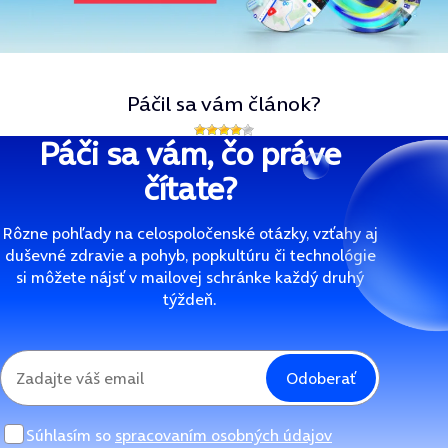
Páčil sa vám článok?
Páči sa vám, čo práve
čítate?
Rôzne pohľady na celospoločenské otázky, vzťahy aj
duševné zdravie a pohyb, popkultúru či technológie
si môžete nájsť v mailovej schránke každý druhý
týždeň.
Odoberať
Súhlasím so
spracovaním osobných údajov