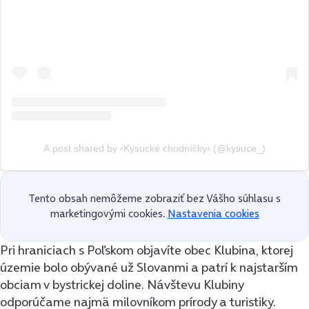
A post shared by ▫️Kysucké chodníčky▫️ (@kysuce_)
Tento obsah nemôžeme zobraziť bez Vášho súhlasu s
marketingovými cookies.
Nastavenia cookies
Pri hraniciach s Poľskom objavíte obec Klubina, ktorej
územie bolo obývané už Slovanmi a patrí k najstarším
obciam v bystrickej doline. Návštevu Klubiny
odporúčame najmä milovníkom prírody a turistiky.