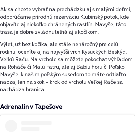
Ak sa chcete vybrať na prechádzku aj s malými deťmi,
odporúčame ​prírodnú rezerváciu Klubinský potok, kde
objavíte aj niekoľko chránených rastlín. Navyše, táto
trasa je dobre zvládnuteľná aj s kočíkom.
Výlet, už bez kočíka, ale stále nenáročný pre celú
rodinu, oceníte aj na najvyšší vrch Kysuckých Beskýd,
Veľkú Raču. Na vrchole sa môžete pokochať výhľadom
na Roháče či Malú Fatru, ale aj Babiu horu či Poľsko.
Navyše, k našim poľským susedom to máte odtiaľto
naozaj len na skok – krok od vrcholu Veľkej Rače sa
nachádza hranica.
Adrenalín v Tapešove