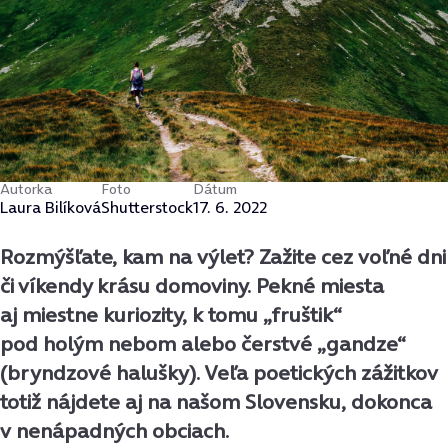
Autorka
Foto
Dátum
Laura Bilíková
Shutterstock
17. 6. 2022
Rozmýšľate, kam na výlet? Zažite cez voľné dni
či víkendy krásu domoviny. Pekné miesta
aj miestne kuriozity, k tomu „fruštik“
pod holým nebom alebo čerstvé „gandze“
(bryndzové halušky). Veľa poetických zážitkov
totiž nájdete aj na našom Slovensku, dokonca
v nenápadných obciach.