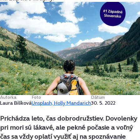
Autorka
Foto
Dátum
Laura Bilíková
Unsplash, Holly Mandarich
30. 5. 2022
Prichádza leto, čas dobrodružstiev. Dovolenky
pri mori sú lákavé, ale pekné počasie a voľný
čas sa vždy oplatí využiť aj na spoznávanie