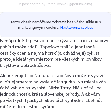
A post shared by Peter Hvolka (@petrikhvolka)
Tento obsah nemôžeme zobraziť bez Vášho súhlasu s
marketingovými cookies.
Nastavenia cookies
Nenápadné Tapešovo toho ukrýva viac, ako sa na prvý
pohľad môže zdať. „Tapešovo trail” a jeho lesné
cestičky ocenia najmä horskí (a odvážnejší) cyklisti,
preto je ideálnym miestom pre všetkých milovníkov
bicyklov a dobrodružstva.
Ak preferujete pešiu túru, z Ťapešova môžete vyraziť
aj ďalej smerom na vysielač Magurka. Na mieste vás
čaká výhľad na Vysoké i Nízke Tatry. Nič zložité, iba
jednoduchosť a krása slovenskej prírody. A ak vám
po všetkých fyzických aktivitách vyhladne, zbehnúť
môžete do miestnej syrárne.