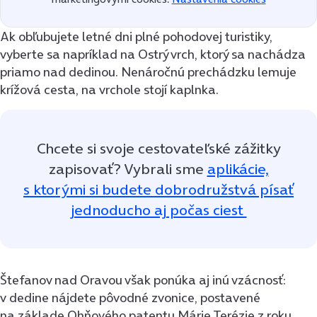
Ak obľubujete letné dni plné pohodovej turistiky,
vyberte sa napríklad na Ostrý vrch, ktorý sa nachádza
priamo nad dedinou. Nenáročnú prechádzku lemuje
krížová cesta, na vrchole stojí kaplnka.
Chcete si svoje cestovateľské zážitky
zapisovať? Vybrali sme
aplikácie,
s ktorými si budete dobrodružstvá písať
jednoducho aj počas ciest
Štefanov nad Oravou však ponúka aj inú vzácnosť:
v dedine nájdete pôvodné zvonice, postavené
na základe Ohňového patentu Márie Terézie z roku