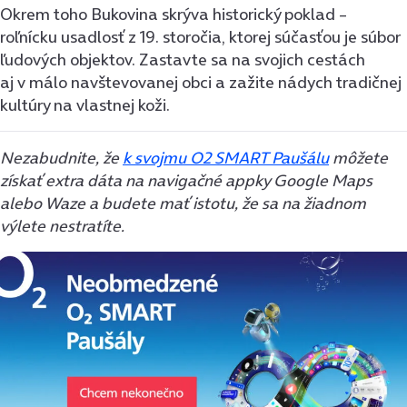
Okrem toho Bukovina skrýva historický poklad –
roľnícku usadlosť z 19. storočia, ktorej súčasťou je súbor
ľudových objektov. Zastavte sa na svojich cestách
aj v málo navštevovanej obci a zažite nádych tradičnej
kultúry na vlastnej koži.
Nezabudnite, že
k svojmu O2 SMART Paušálu
môžete
získať extra dáta na navigačné appky Google Maps
alebo Waze a budete mať istotu, že sa na žiadnom
výlete nestratíte.