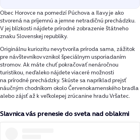
Obec Horovce na pomedzí Púchova a Ilavy je ako
stvorená na príjemnú a jemne netradičnú prechádzku.
V jej blízkosti nájdete prírodné zobrazenie štátneho
znaku Slovenskej republiky.
Originálnu kuriozitu nevytvorila príroda sama, zážitok
pre návštevníkov vznikol špeciálnym usporiadaním
stromov. Ak máte chuť pokračovať nenáročnou
turistikou, neďaleko nájdete viaceré možnosti
na prírodné prechádzky. Skúste sa napríklad prejsť
náučným chodníkom okolo Červenokamenského bradla
alebo zájsť až k veľkolepej zrúcanine hradu Vršatec.
Slavnica vás prenesie do sveta nad oblakmi