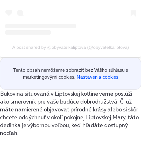
A post shared by @obyvatelkaliptova (@obyvatelkaliptova)
Tento obsah nemôžeme zobraziť bez Vášho súhlasu s
marketingovými cookies.
Nastavenia cookies
Bukovina situovaná v Liptovskej kotline verne poslúži
ako smerovník pre vaše budúce dobrodružstvá. Či už
máte namierené objavovať prírodné krásy alebo si skôr
chcete oddýchnuť v okolí pokojnej Liptovskej Mary, táto
dedinka je výbornou voľbou, keď hľadáte dostupný
nocľah.