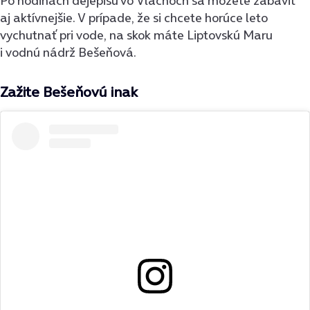
Po hodinách dejepisu vo Vlachoch sa môžete zabaviť
aj aktívnejšie. V prípade, že si chcete horúce leto
vychutnať pri vode, na skok máte Liptovskú Maru
i vodnú nádrž Bešeňová.
Zažite Bešeňovú inak