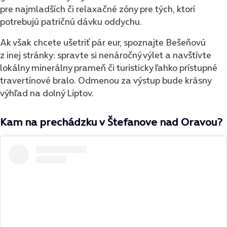
pre najmladších či relaxačné zóny pre tých, ktorí
potrebujú patričnú dávku oddychu.
Ak však chcete ušetriť pár eur, spoznajte Bešeňovú
z inej stránky: spravte si nenáročný výlet a navštívte
lokálny minerálny prameň či turisticky ľahko prístupné
travertínové bralo. Odmenou za výstup bude krásny
výhľad na dolný Liptov.
Kam na prechádzku v Štefanove nad Oravou?