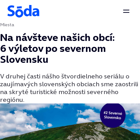
Otvor
Miesta
Preskočiť na obsah
Na návšteve našich obcí:
6 výletov po severnom
Slovensku
V druhej časti nášho štvordielneho seriálu o
zaujímavých slovenských obciach sme zaostrili
na skryté turistické možnosti severného
regiónu.