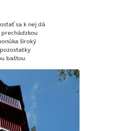
stať sa k nej dá
u prechádzkou
ponúka široký
j pozostatky
ou baštou.