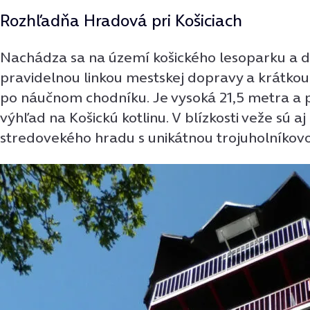
Rozhľadňa Hradová pri Košiciach
Nachádza sa na území košického lesoparku a do
pravidelnou linkou mestskej dopravy a krátko
po náučnom chodníku. Je vysoká 21,5 metra a 
výhľad na Košickú kotlinu. V blízkosti veže sú a
stredovekého hradu s unikátnou trojuholníkov