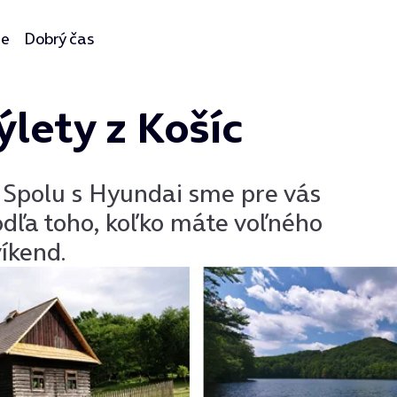
ie
Dobrý čas
ýlety z Košíc
 Spolu s Hyundai sme pre vás
odľa toho, koľko máte voľného
víkend.