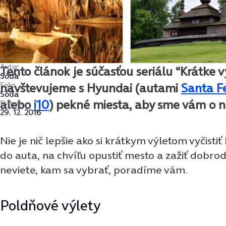
Autor
Tento článok je súčasťou seriálu “Krátke v
Sóda
Foto
navštevujeme s Hyundai (autami
Santa F
Sóda
alebo
i10
) pekné miesta, aby sme vám o ni
Dátum
29. 12. 2016
Nie je nič lepšie ako si krátkym výletom vyčistiť
do auta, na chvíľu opustiť mesto a zažiť dobro
neviete, kam sa vybrať, poradíme vám.
Poldňové výlety