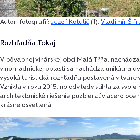
Autori fotografií:
Jozef Kotulič
(1),
Vladimír Šifr
Rozhľadňa Tokaj
V pôvabnej vinárskej obci Malá Tŕňa, nachádzajú
vinohradníckej oblasti sa nachádza unikátna d
vysoká turistická rozhľadňa postavená v tvare 
Vznikla v roku 2015, no odvtedy stihla za svoje
architektonické riešenie pozbierať viacero ocene
krásne osvetlená.