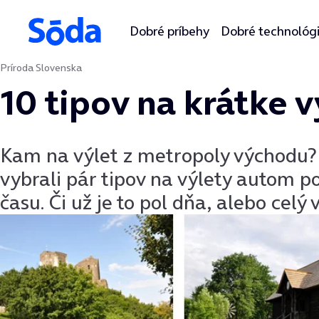
Dobré príbehy
Dobré technológ
Príroda Slovenska
Preskočiť na obsah
10 tipov na krátke v
Kam na výlet z metropoly východu?
vybrali pár tipov na výlety autom p
času. Či už je to pol dňa, alebo celý 