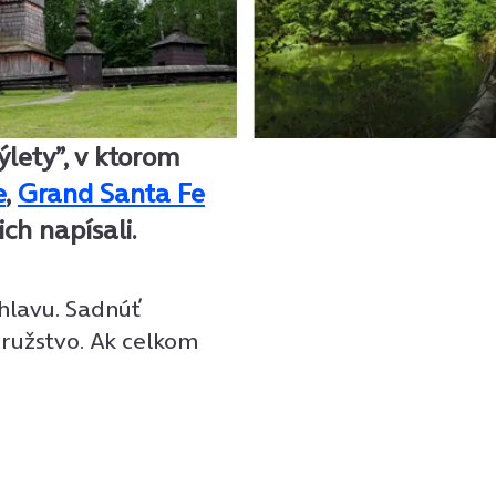
ýlety”, v ktorom
e
,
Grand Santa Fe
ch napísali.
 hlavu. Sadnúť
družstvo. Ak celkom