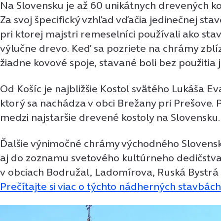
Na Slovensku je až 60 unikátnych drevených ko
Za svoj špecifický vzhľad vďačia jedinečnej stav
pri ktorej majstri remeselníci používali ako st
výlučne drevo. Keď sa pozriete na chrámy zblí
žiadne kovové spoje, stavané boli bez použitia j
Od Košíc je najbližšie Kostol svätého Lukáša Eva
ktorý sa nachádza v obci Brežany pri Prešove. P
medzi najstaršie drevené kostoly na Slovensku.
Ďalšie výnimočné chrámy východného Slovensk
aj do zoznamu svetového kultúrneho dedičst
v obciach Bodružal, Ladomírova, Ruská Bystrá 
Prečítajte si viac o týchto nádherných stavbách