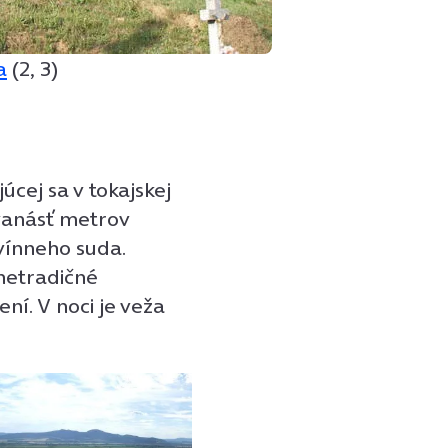
a
(2, 3)
cej sa v tokajskej
vanásť metrov
vínneho suda.
 netradičné
ní. V noci je veža