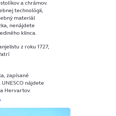
stolíkov a chrámov.
ebnej technológii,
avebný materiál
zka, nenájdete
ediného klinca.
njelistu z roku 1727,
atrí
a, zapísané
va UNESCO nájdete
a Hervartov.
.