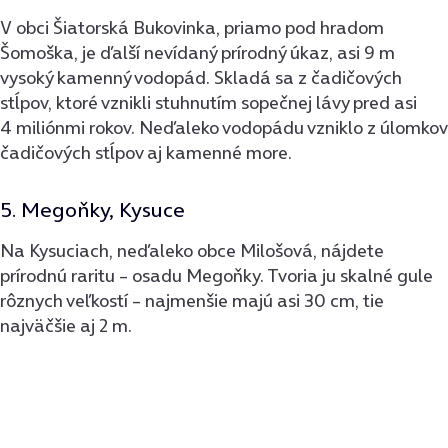
V obci Šiatorská Bukovinka, priamo pod hradom
Šomoška, je ďalší nevídaný prírodný úkaz, asi 9 m
vysoký kamenný vodopád. Skladá sa z čadičových
stĺpov, ktoré vznikli stuhnutím sopečnej lávy pred asi
4 miliónmi rokov. Neďaleko vodopádu vzniklo z úlomkov
čadičových stĺpov aj kamenné more.
5. Megoňky, Kysuce
Na Kysuciach, neďaleko obce Milošová, nájdete
prírodnú raritu – osadu Megoňky. Tvoria ju skalné gule
rôznych veľkostí – najmenšie majú asi 30 cm, tie
najväčšie aj 2 m.