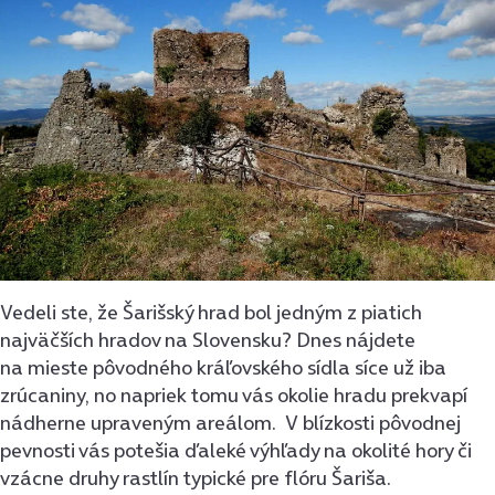
Vedeli ste, že Šarišský hrad bol jedným z piatich
najväčších hradov na Slovensku? Dnes nájdete
na mieste pôvodného kráľovského sídla síce už iba
zrúcaniny, no napriek tomu vás okolie hradu prekvapí
nádherne upraveným areálom. V blízkosti pôvodnej
pevnosti vás potešia ďaleké výhľady na okolité hory či
vzácne druhy rastlín typické pre flóru Šariša.