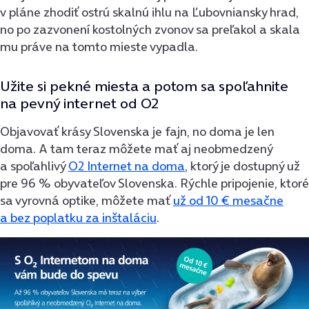
v pláne zhodiť ostrú skalnú ihlu na Ľubovniansky hrad,
no po zazvonení kostolných zvonov sa preľakol a skala
mu práve na tomto mieste vypadla.
Užite si pekné miesta a potom sa spoľahnite
na pevný internet od O2
Objavovať krásy Slovenska je fajn, no doma je len
doma. A tam teraz môžete mať aj neobmedzený
a spoľahlivý
O2 Internet na doma
, ktorý je dostupný už
pre 96 % obyvateľov Slovenska. Rýchle pripojenie, ktoré
sa vyrovná optike, môžete mať
už od 10 € mesačne
a bez poplatku za inštaláciu
.