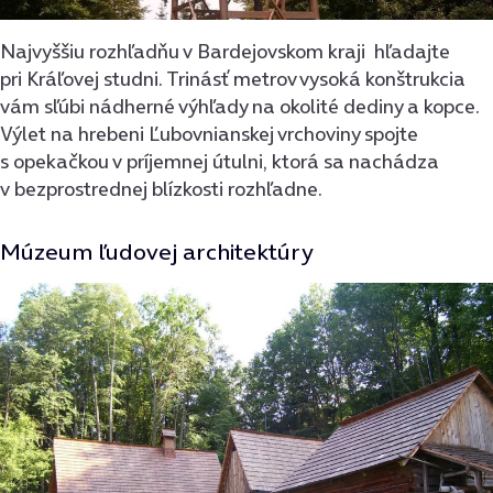
Najvyššiu rozhľadňu v Bardejovskom kraji hľadajte
pri Kráľovej studni. Trinásť metrov vysoká konštrukcia
vám sľúbi nádherné výhľady na okolité dediny a kopce.
Výlet na hrebeni Ľubovnianskej vrchoviny spojte
s opekačkou v príjemnej útulni, ktorá sa nachádza
v bezprostrednej blízkosti rozhľadne.
Múzeum ľudovej architektúry