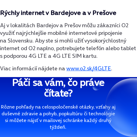
Rýchly internet v Bardejove a v Prešove
Aj v lokalitách Bardejov a Prešov môžu zákazníci O2
využiť najrýchlejšie mobilné internetové pripojenie
na Slovensku.
Aby ste si mohli užiť vysokorýchlostný
internet od O2 naplno, potrebujete telefón alebo tablet
s podporou 4G LTE a 4G LTE SIM kartu.
Viac informácií nájdete na
www.o2.sk/4GLTE
.
Páči sa vám, čo práve
čítate?
Rôzne pohľady na celospoločenské otázky, vzťahy aj
duševné zdravie a pohyb, popkultúru či technológie
si môžete nájsť v mailovej schránke každý druhý
týždeň.