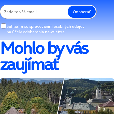
Odoberať
Súhlasím so
spracovaním osobných údajov
na účely odoberania newslettra
Mohlo by vás
zaujímať