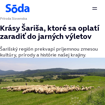
Otvor
Príroda Slovenska
Preskočiť na obsah
Krásy Šariša, ktoré sa oplatí
zaradiť do jarných výletov
Šarišský región prekvapí príjemnou zmesou
kultúry, prírody a histórie našej krajiny.