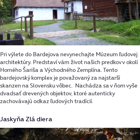
Pri výlete do Bardejova nevynechajte Múzeum ľudovej
architektúry. Predstaví vám život našich predkov v okolí
Horného Šariša a Východného Zemplína. Tento
bardejovský komplex je považovaný za najstarší
skanzen na Slovensku vôbec. Nachádza sa v ňom vyše
dvadsať drevených objektov, ktoré autenticky
zachovávajú odkaz ľudových tradícií.
Jaskyňa Zlá diera