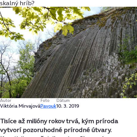
skalný hríb?
Autor
Foto
Dátum
Viktória Mirvajová
Pavouk
10. 3. 2019
Tisíce až milióny rokov trvá, kým príroda
vytvorí pozoruhodné prírodné útvary.