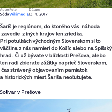
Autor
Foto
Dátum
Sóda
Wikimedia
13. 4. 2017
Šariš je regiónom, do ktorého vás náhoda
zavedie z iných krajov len zriedka.
Pri potulkách východným Slovenskom si to
väčšina z nás namieri do Košíc alebo na Spišský
hrad. Či už bývate v blízkosti Prešova, alebo
len radi zbierate zážitky naprieč Slovenskom,
čas strávený objavovaním pamiatok
a historických miest Šariša neoľutujete.
Solivar v Prešove