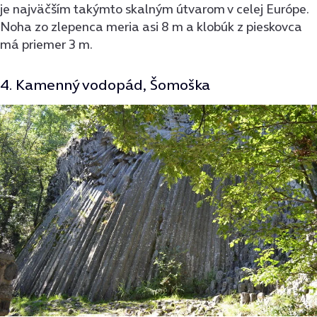
je najväčším takýmto skalným útvarom v celej Európe.
Noha zo zlepenca meria asi 8 m a klobúk z pieskovca
má priemer 3 m.
4. Kamenný vodopád, Šomoška