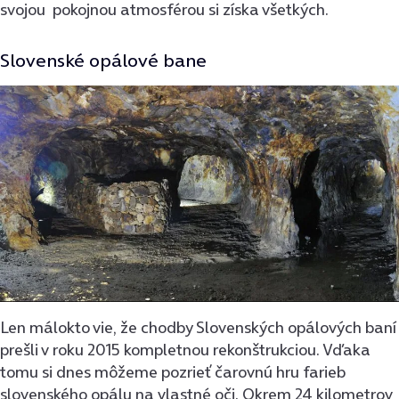
svojou pokojnou atmosférou si získa všetkých.
Slovenské opálové bane
Len málokto vie, že chodby Slovenských opálových baní
prešli v roku 2015 kompletnou rekonštrukciou. Vďaka
tomu si dnes môžeme pozrieť čarovnú hru farieb
slovenského opálu na vlastné oči. Okrem 24 kilometrov