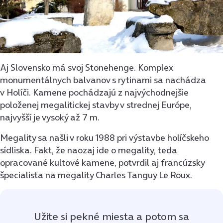
Aj Slovensko má svoj Stonehenge. Komplex
monumentálnych balvanov s rytinami sa nachádza
v Holíči. Kamene pochádzajú z najvýchodnejšie
položenej megalitickej stavby v strednej Európe,
najvyšší je vysoký až 7 m.
Megality sa našli v roku 1988 pri výstavbe holíčskeho
sídliska. Fakt, že naozaj ide o megality, teda
opracované kultové kamene, potvrdil aj francúzsky
špecialista na megality Charles Tanguy Le Roux.
Užite si pekné miesta a potom sa