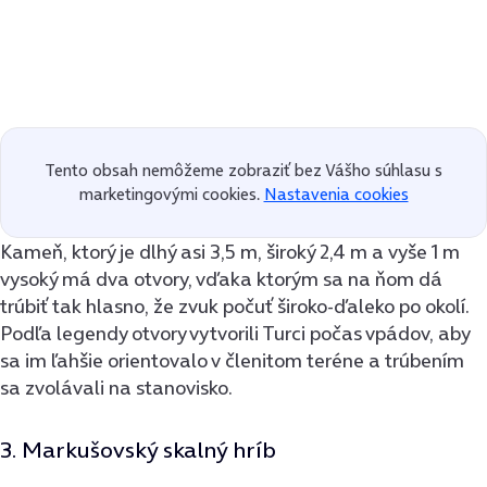
Tento obsah nemôžeme zobraziť bez Vášho súhlasu s
marketingovými cookies.
Nastavenia cookies
Kameň, ktorý je dlhý asi 3,5 m, široký 2,4 m a vyše 1 m
vysoký má dva otvory, vďaka ktorým sa na ňom dá
trúbiť tak hlasno, že zvuk počuť široko-ďaleko po okolí.
Podľa legendy otvory vytvorili Turci počas vpádov, aby
sa im ľahšie orientovalo v členitom teréne a trúbením
sa zvolávali na stanovisko.
3. Markušovský skalný hríb