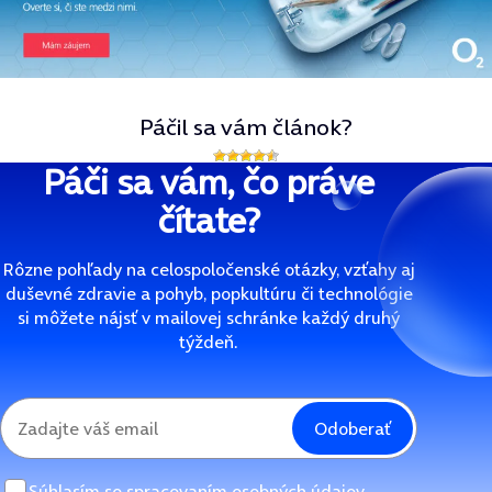
Páčil sa vám článok?
Páči sa vám, čo práve
čítate?
Rôzne pohľady na celospoločenské otázky, vzťahy aj
duševné zdravie a pohyb, popkultúru či technológie
si môžete nájsť v mailovej schránke každý druhý
týždeň.
Odoberať
Súhlasím so
spracovaním osobných údajov