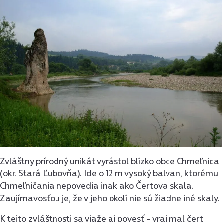
Zvláštny prírodný unikát vyrástol blízko obce Chmeľnica
(okr. Stará Ľubovňa). Ide o 12 m vysoký balvan, ktorému
Chmeľničania nepovedia inak ako Čertova skala.
Zaujímavosťou je, že v jeho okolí nie sú žiadne iné skaly.
K tejto zvláštnosti sa viaže aj povesť – vraj mal čert