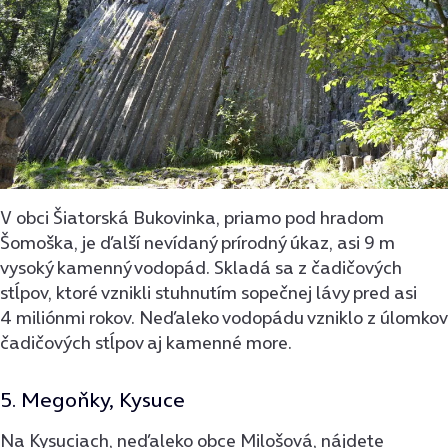
V obci Šiatorská Bukovinka, priamo pod hradom
Šomoška, je ďalší nevídaný prírodný úkaz, asi 9 m
vysoký kamenný vodopád. Skladá sa z čadičových
stĺpov, ktoré vznikli stuhnutím sopečnej lávy pred asi
4 miliónmi rokov. Neďaleko vodopádu vzniklo z úlomkov
čadičových stĺpov aj kamenné more.
5. Megoňky, Kysuce
Na Kysuciach, neďaleko obce Milošová, nájdete