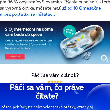
pre 96 % obyvateľov Slovenska. Rýchle pripojenie, ktoré
sa vyrovná optike, môžete mať
už od 10 € mesačne
a bez poplatku za inštaláciu
.
Páčil sa vám článok?
Páči sa vám, čo práve
čítate?
Rôzne pohľady na celospoločenské otázky, vzťahy aj