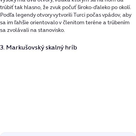
trúbiť tak hlasno, že zvuk počuť široko-ďaleko po okolí.
Podľa legendy otvory vytvorili Turci počas vpádov, aby
sa im ľahšie orientovalo v členitom teréne a trúbením
sa zvolávali na stanovisko.
3. Markušovský skalný hríb