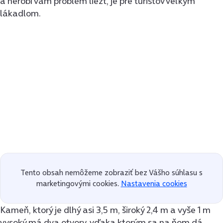
a nerobí vám problém liezť, je pre turistov veľkým
lákadlom.
Tento obsah nemôžeme zobraziť bez Vášho súhlasu s
marketingovými cookies.
Nastavenia cookies
Kameň, ktorý je dlhý asi 3,5 m, široký 2,4 m a vyše 1 m
vysoký má dva otvory, vďaka ktorým sa na ňom dá