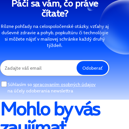
Páči sa vám, čo práve
čítate?
Rôzne pohľady na celospoločenské otázky, vzťahy aj
duševné zdravie a pohyb, popkultúru či technológie
si môžete nájsť v mailovej schránke každý druhý
týždeň.
Odoberať
Súhlasím so
spracovaním osobných údajov
na účely odoberania newslettra
Mohlo by vás
zaujímať