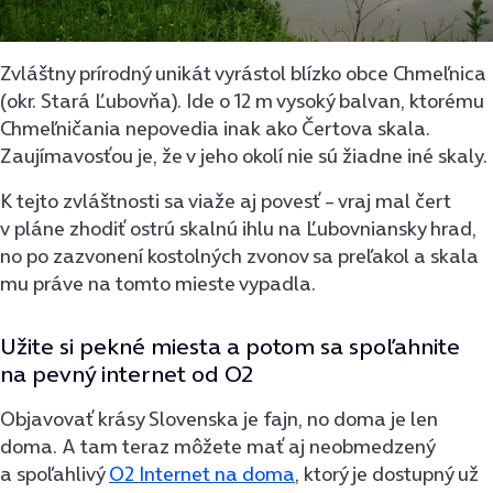
Zvláštny prírodný unikát vyrástol blízko obce Chmeľnica
(okr. Stará Ľubovňa). Ide o 12 m vysoký balvan, ktorému
Chmeľničania nepovedia inak ako Čertova skala.
Zaujímavosťou je, že v jeho okolí nie sú žiadne iné skaly.
K tejto zvláštnosti sa viaže aj povesť – vraj mal čert
v pláne zhodiť ostrú skalnú ihlu na Ľubovniansky hrad,
no po zazvonení kostolných zvonov sa preľakol a skala
mu práve na tomto mieste vypadla.
Užite si pekné miesta a potom sa spoľahnite
na pevný internet od O2
Objavovať krásy Slovenska je fajn, no doma je len
doma. A tam teraz môžete mať aj neobmedzený
a spoľahlivý
O2 Internet na doma
, ktorý je dostupný už