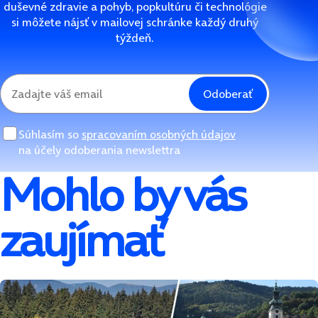
duševné zdravie a pohyb, popkultúru či technológie
si môžete nájsť v mailovej schránke každý druhý
týždeň.
Odoberať
Súhlasím so
spracovaním osobných údajov
na účely odoberania newslettra
Mohlo by vás
zaujímať