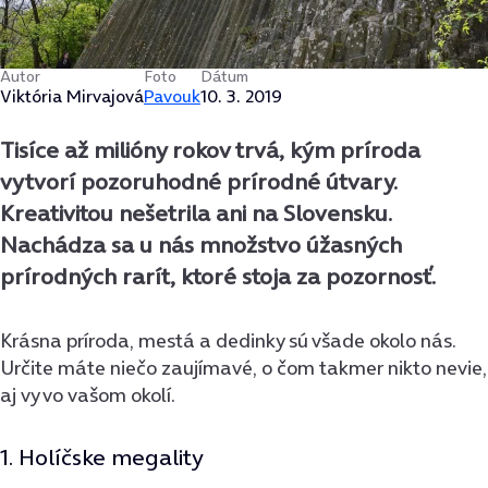
Autor
Foto
Dátum
Viktória Mirvajová
Pavouk
10. 3. 2019
Tisíce až milióny rokov trvá, kým príroda
vytvorí pozoruhodné prírodné útvary.
Kreativitou nešetrila ani na Slovensku.
Nachádza sa u nás množstvo úžasných
prírodných rarít, ktoré stoja za pozornosť.
Krásna príroda, mestá a dedinky sú všade okolo nás.
Určite máte niečo zaujímavé, o čom takmer nikto nevie,
aj vy vo vašom okolí.
1. Holíčske megality