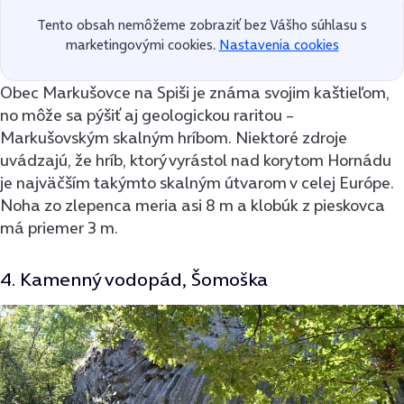
Tento obsah nemôžeme zobraziť bez Vášho súhlasu s
marketingovými cookies.
Nastavenia cookies
Obec Markušovce na Spiši je známa svojim kaštieľom,
no môže sa pýšiť aj geologickou raritou –
Markušovským skalným hríbom. Niektoré zdroje
uvádzajú, že hríb, ktorý vyrástol nad korytom Hornádu
je najväčším takýmto skalným útvarom v celej Európe.
Noha zo zlepenca meria asi 8 m a klobúk z pieskovca
má priemer 3 m.
4. Kamenný vodopád, Šomoška