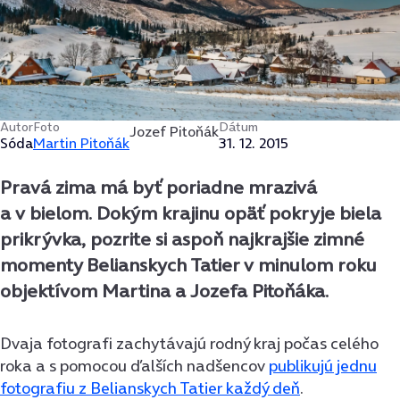
Autor
Foto
Dátum
Jozef Pitoňák
Sóda
Martin Pitoňák
31. 12. 2015
Pravá zima má byť poriadne mrazivá
a v bielom. Dokým krajinu opäť pokryje biela
prikrývka, pozrite si aspoň najkrajšie zimné
momenty Belianskych Tatier v minulom roku
objektívom Martina a Jozefa Pitoňáka.
Dvaja fotografi zachytávajú rodný kraj počas celého
roka a s pomocou ďalších nadšencov
publikujú jednu
fotografiu z Belianskych Tatier každý deň
.