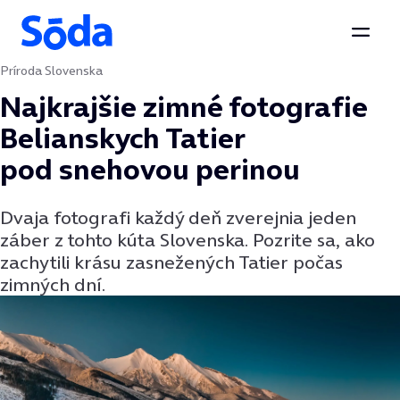
Otvor
Príroda Slovenska
Preskočiť na obsah
Najkrajšie zimné fotografie
Belianskych Tatier
pod snehovou perinou
Dvaja fotografi každý deň zverejnia jeden
záber z tohto kúta Slovenska. Pozrite sa, ako
zachytili krásu zasnežených Tatier počas
zimných dní.