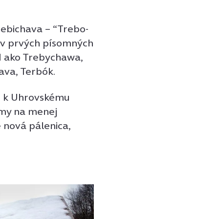
ebichava – “Trebo-
 v prvých písomných
81 ako Trebychawa,
ava, Terbók.
r k Uhrovskému
lomy na menej
e nová pálenica,