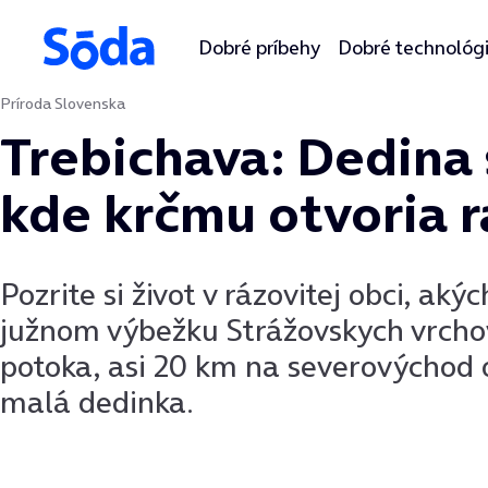
Dobré príbehy
Dobré technológ
Príroda Slovenska
Preskočiť na obsah
Trebichava: Dedina
kde krčmu otvoria r
Pozrite si život v rázovitej obci, ak
južnom výbežku Strážovskych vrcho
potoka, asi 20 km na severovýchod 
malá dedinka.