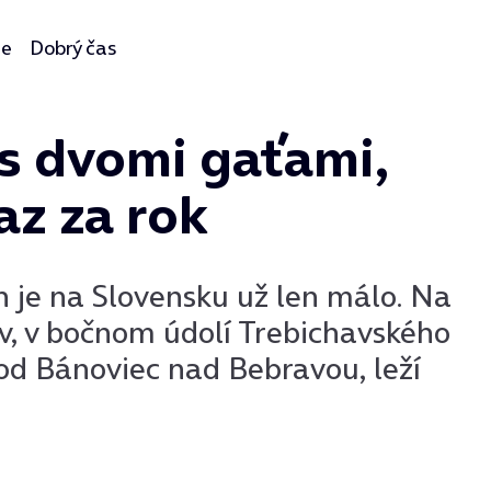
ie
Dobrý čas
 s dvomi gaťami,
az za rok
ých je na Slovensku už len málo. Na
v, v bočnom údolí Trebichavského
od Bánoviec nad Bebravou, leží