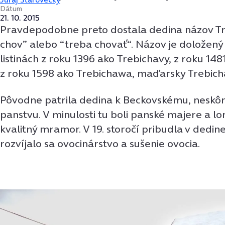
Dátum
21. 10. 2015
Pravdepodobne preto dostala dedina názov Tr
chov” alebo “treba chovať“.
Názov je doložený
listinách z roku 1396 ako Trebichavy, z roku 14
z roku 1598 ako Trebichawa, maďarsky Trebich
Pôvodne patrila dedina k Beckovskému, neskô
panstvu. V minulosti tu boli panské majere a 
kvalitný mramor. V 19. storočí pribudla v dedin
rozvíjalo sa ovocinárstvo a sušenie ovocia.