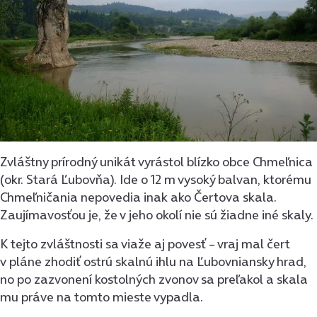
Zvláštny prírodný unikát vyrástol blízko obce Chmeľnica
(okr. Stará Ľubovňa). Ide o 12 m vysoký balvan, ktorému
Chmeľničania nepovedia inak ako Čertova skala.
Zaujímavosťou je, že v jeho okolí nie sú žiadne iné skaly.
K tejto zvláštnosti sa viaže aj povesť – vraj mal čert
v pláne zhodiť ostrú skalnú ihlu na Ľubovniansky hrad,
no po zazvonení kostolných zvonov sa preľakol a skala
mu práve na tomto mieste vypadla.