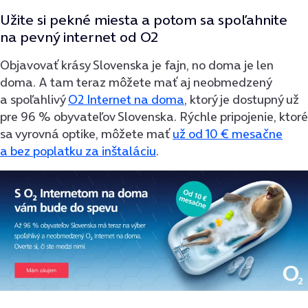
Užite si pekné miesta a potom sa spoľahnite
na pevný internet od O2
Objavovať krásy Slovenska je fajn, no doma je len
doma. A tam teraz môžete mať aj neobmedzený
a spoľahlivý
O2 Internet na doma
, ktorý je dostupný už
pre 96 % obyvateľov Slovenska. Rýchle pripojenie, ktoré
sa vyrovná optike, môžete mať
už od 10 € mesačne
a bez poplatku za inštaláciu
.