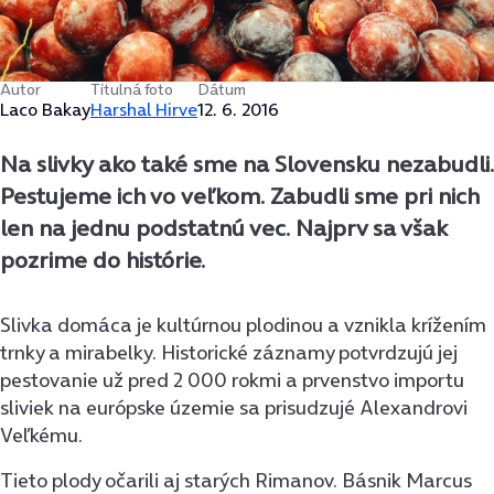
Autor
Titulná foto
Dátum
Laco Bakay
Harshal Hirve
12. 6. 2016
Na slivky ako také sme na Slovensku nezabudli.
Pestujeme ich vo veľkom. Zabudli sme pri nich
len na jednu podstatnú vec. Najprv sa však
pozrime do histórie.
Slivka domáca je kultúrnou plodinou a vznikla krížením
trnky a mirabelky. Historické záznamy potvrdzujú jej
pestovanie už pred 2 000 rokmi a prvenstvo importu
sliviek na európske územie sa prisudzujé Alexandrovi
Veľkému.
Tieto plody očarili aj starých Rimanov. Básnik Marcus