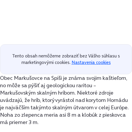
Tento obsah nemôžeme zobraziť bez Vášho súhlasu s
marketingovými cookies.
Nastavenia cookies
Obec Markušovce na Spiši je známa svojim kaštieľom,
no môže sa pýšiť aj geologickou raritou –
Markušovským skalným hríbom. Niektoré zdroje
uvádzajú, že hríb, ktorý vyrástol nad korytom Hornádu
je najväčším takýmto skalným útvarom v celej Európe.
Noha zo zlepenca meria asi 8 m a klobúk z pieskovca
má priemer 3 m.