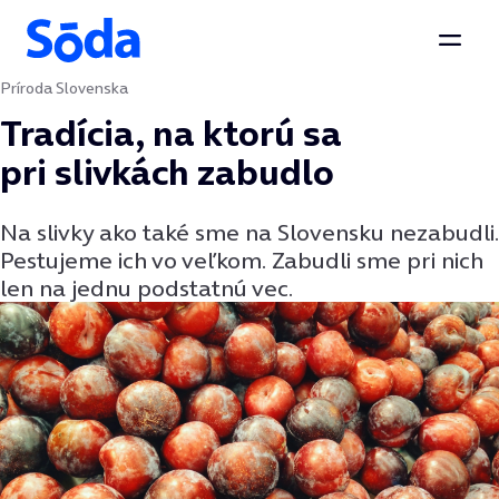
Otvor
Príroda Slovenska
Preskočiť na obsah
Tradícia, na ktorú sa
pri slivkách zabudlo
Na slivky ako také sme na Slovensku nezabudli.
Pestujeme ich vo veľkom. Zabudli sme pri nich
len na jednu podstatnú vec.