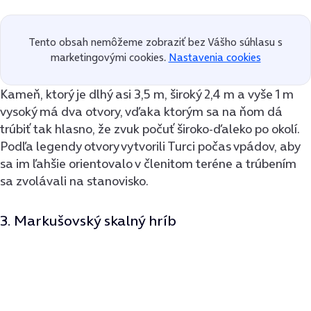
Tento obsah nemôžeme zobraziť bez Vášho súhlasu s
marketingovými cookies.
Nastavenia cookies
Kameň, ktorý je dlhý asi 3,5 m, široký 2,4 m a vyše 1 m
vysoký má dva otvory, vďaka ktorým sa na ňom dá
trúbiť tak hlasno, že zvuk počuť široko-ďaleko po okolí.
Podľa legendy otvory vytvorili Turci počas vpádov, aby
sa im ľahšie orientovalo v členitom teréne a trúbením
sa zvolávali na stanovisko.
3. Markušovský skalný hríb