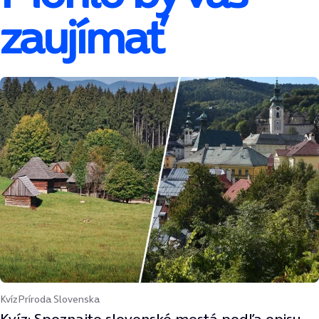
zaujímať
Kvíz
Príroda Slovenska
Kvíz: Spoznajte slovenské mestá podľa opisu