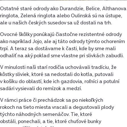
Ostatné staré odrody ako Durandzie, Belice, Althanova
ringlota, Zelená ringlota alebo Oulinská sú na ústupe,
ale u našich českých susedov sa už dostali na trh.
Ovocné škôlky ponúkajú čiastočne rezistentné odrody
ako napríklad Jojo, ale aj táto odrody týmto ochorením
trpí. A teraz sa dostávame k časti, kde by sme mali
odhaliť na aký poklad sme vlastne pri slivkách zabudli.
V minulosti naši starí rodičia uchovávali tradíciu, že
kôstky sliviek, ktoré sa nedostali do kotla, putovali
v košíku do oblastí, kde ich gazdovia, roľníci a potulní
sadári vysievali do remízok a medzí.
V rámci práce či prechádzok sa po niekoľkých
rokoch na tieto miesta vracali a degustovali plody
týchto náhodných semenáčov. Tie, ktoré
obstáli, ponechali, a tie, ktoré chuťové bunky