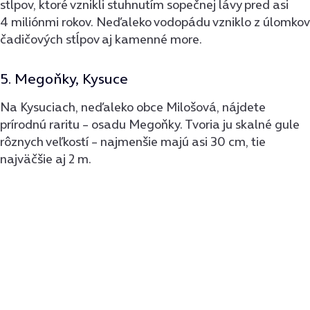
stĺpov, ktoré vznikli stuhnutím sopečnej lávy pred asi
4 miliónmi rokov. Neďaleko vodopádu vzniklo z úlomkov
čadičových stĺpov aj kamenné more.
5. Megoňky, Kysuce
Na Kysuciach, neďaleko obce Milošová, nájdete
prírodnú raritu – osadu Megoňky. Tvoria ju skalné gule
rôznych veľkostí – najmenšie majú asi 30 cm, tie
najväčšie aj 2 m.