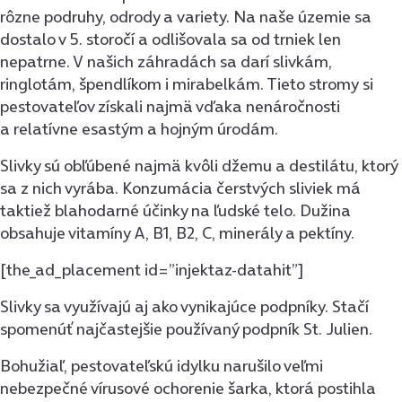
rôzne podruhy, odrody a variety. Na naše územie sa
dostalo v 5. storočí a odlišovala sa od trniek len
nepatrne. V našich záhradách sa darí slivkám,
ringlotám, špendlíkom i mirabelkám. Tieto stromy si
pestovateľov získali najmä vďaka nenáročnosti
a relatívne esastým a hojným úrodám.
Slivky sú obľúbené najmä kvôli džemu a destilátu, ktorý
sa z nich vyrába. Konzumácia čerstvých sliviek má
taktiež blahodarné účinky na ľudské telo. Dužina
obsahuje vitamíny A, B1, B2, C, minerály a pektíny.
[the_ad_placement id=”injektaz-datahit”]
Slivky sa využívajú aj ako vynikajúce podpníky. Stačí
spomenúť najčastejšie používaný podpník St. Julien.
Bohužiaľ, pestovateľskú idylku narušilo veľmi
nebezpečné vírusové ochorenie šarka, ktorá postihla