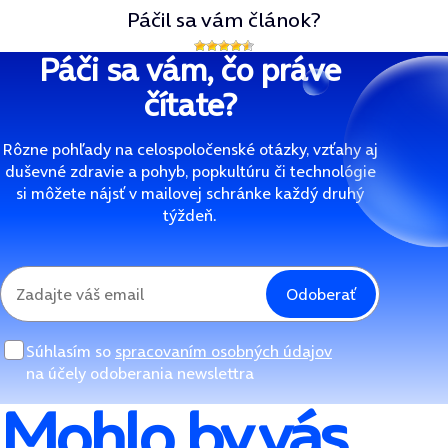
Páčil sa vám článok?
Páči sa vám, čo práve
čítate?
Rôzne pohľady na celospoločenské otázky, vzťahy aj
duševné zdravie a pohyb, popkultúru či technológie
si môžete nájsť v mailovej schránke každý druhý
týždeň.
Odoberať
Súhlasím so
spracovaním osobných údajov
na účely odoberania newslettra
Mohlo by vás