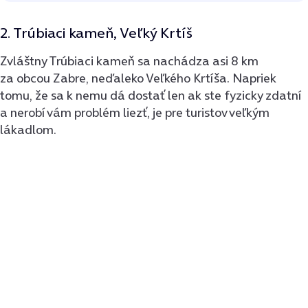
2. Trúbiaci kameň, Veľký Krtíš
Zvláštny Trúbiaci kameň sa nachádza asi 8 km
za obcou Zabre, neďaleko Veľkého Krtíša. Napriek
tomu, že sa k nemu dá dostať len ak ste fyzicky zdatní
a nerobí vám problém liezť, je pre turistov veľkým
lákadlom.