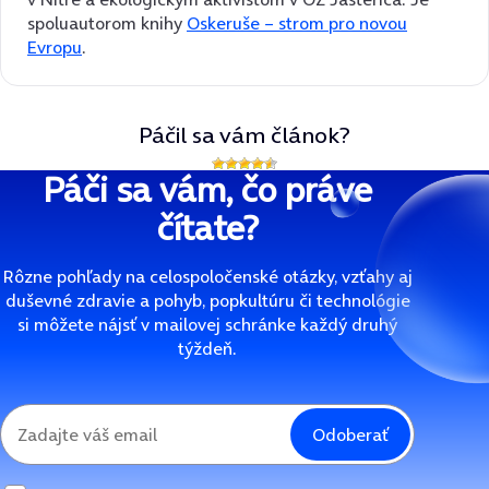
spoluautorom knihy
Oskeruše – strom pro novou
Evropu
.
Páčil sa vám článok?
Páči sa vám, čo práve
čítate?
Rôzne pohľady na celospoločenské otázky, vzťahy aj
duševné zdravie a pohyb, popkultúru či technológie
si môžete nájsť v mailovej schránke každý druhý
týždeň.
Odoberať