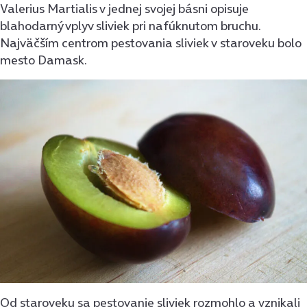
Valerius Martialis v jednej svojej básni opisuje
blahodarný vplyv sliviek pri nafúknutom bruchu.
Najväčším centrom pestovania sliviek v staroveku bolo
mesto Damask.
Od staroveku sa pestovanie sliviek rozmohlo a vznikali