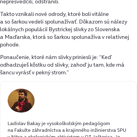
nepresvedčili, odstránili.
Takto vznikali nové odrody, ktoré boli vitálne
a so šarkou vedeli spolunažívať. Dôkazom sú nálezy
lokálnych populácií Bystrickej slivky zo Slovenska
a Maďarska, ktorá so šarkou spolunažíva v relatívnej
pohode.
Ponaučenie, ktoré nám slivky priniesli je: “Keď
odhadzuješ kôstku od slivky, zahoď ju tam, kde má
šancu vyrásť v pekný strom.”
Ladislav Bakay je vysokoškolským pedagógom
na Fakulte záhradníctva a krajinného inžinierstva SPU
v Nitre a ekologickým aktivistom v OZ Jašterica. Je