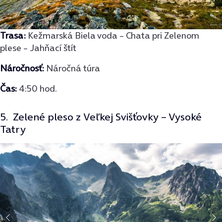
Trasa:
Kežmarská Biela voda – Chata pri Zelenom
plese – Jahňací štít
Náročnosť:
Náročná túra
Čas:
4:50 hod.
5. Zelené pleso z Veľkej Svišťovky – Vysoké
Tatry