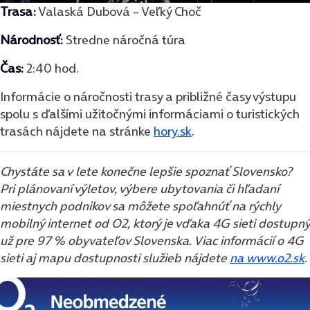
Trasa:
Valaská Dubová – Veľký Choč
Národnosť:
Stredne náročná túra
Čas:
2:40 hod.
Informácie o náročnosti trasy a približné časy výstupu
spolu s ďalšími užitočnými informáciami o turistických
trasách nájdete na stránke
hory.sk
.
Chystáte sa v lete konečne lepšie spoznať Slovensko?
Pri plánovaní výletov, výbere ubytovania či hľadaní
miestnych podnikov sa môžete spoľahnúť na rýchly
mobilný internet od O2, ktorý je vďaka 4G sieti dostupný
už pre 97 % obyvateľov Slovenska. Viac informácií o 4G
sieti aj mapu dostupnosti služieb nájdete
na www.o2.sk
.