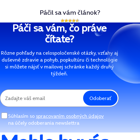
Páčil sa vám článok?
Páči sa vám, čo práve
čítate?
Rôzne pohľady na celospoločenské otázky, vzťahy aj
duševné zdravie a pohyb, popkultúru či technológie
si môžete nájsť v mailovej schránke každý druhý
týždeň.
Odoberať
Súhlasím so
spracovaním osobných údajov
na účely odoberania newslettra