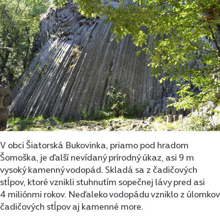
V obci Šiatorská Bukovinka, priamo pod hradom
Šomoška, je ďalší nevídaný prírodný úkaz, asi 9 m
vysoký kamenný vodopád. Skladá sa z čadičových
stĺpov, ktoré vznikli stuhnutím sopečnej lávy pred asi
4 miliónmi rokov. Neďaleko vodopádu vzniklo z úlomkov
čadičových stĺpov aj kamenné more.