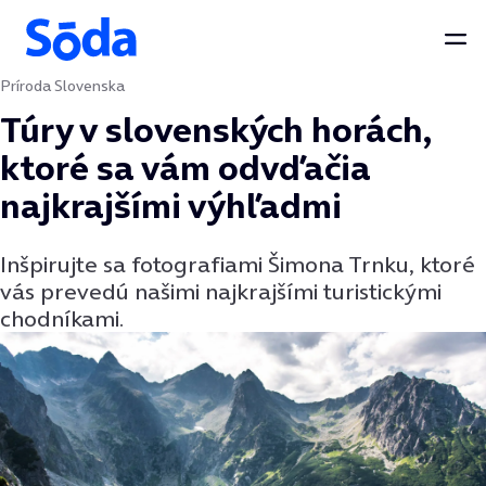
Otv
Príroda Slovenska
Preskočiť na obsah
Túry v slovenských horách,
ktoré sa vám odvďačia
najkrajšími výhľadmi
Inšpirujte sa fotografiami Šimona Trnku, ktoré
vás prevedú našimi najkrajšími turistickými
chodníkami.