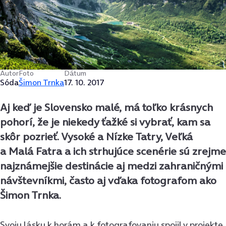
Autor
Foto
Dátum
Sóda
Šimon Trnka
17. 10. 2017
Aj keď je Slovensko malé, má toľko krásnych
pohorí, že je niekedy ťažké si vybrať, kam sa
skôr pozrieť. Vysoké a Nízke Tatry, Veľká
a Malá Fatra a ich strhujúce scenérie sú zrejme
najznámejšie destinácie aj medzi zahraničnými
návštevníkmi, často aj vďaka fotografom ako
Šimon Trnka.
Svoju lásku k horám a k fotografovaniu spojil v projekte