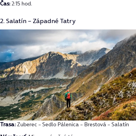
Čas:
2:15 hod.
2. Salatín – Západné Tatry
Trasa:
Zuberec – Sedlo Pálenica – Brestová – Salatín