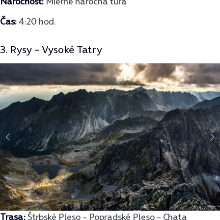
Náročnosť:
Mierne náročná túra
Čas:
4:20 hod.
3. Rysy – Vysoké Tatry
Trasa:
Štrbské Pleso – Popradské Pleso – Chata