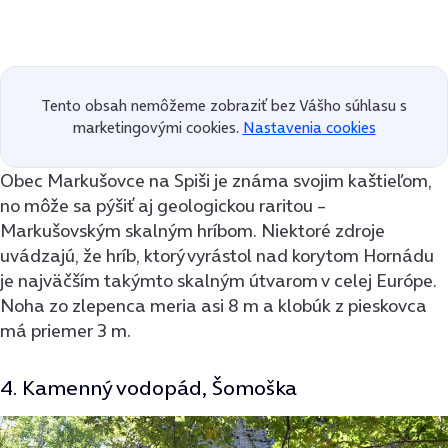
Tento obsah nemôžeme zobraziť bez Vášho súhlasu s
marketingovými cookies.
Nastavenia cookies
Obec Markušovce na Spiši je známa svojim kaštieľom,
no môže sa pýšiť aj geologickou raritou –
Markušovským skalným hríbom. Niektoré zdroje
uvádzajú, že hríb, ktorý vyrástol nad korytom Hornádu
je najväčším takýmto skalným útvarom v celej Európe.
Noha zo zlepenca meria asi 8 m a klobúk z pieskovca
má priemer 3 m.
4. Kamenný vodopád, Šomoška