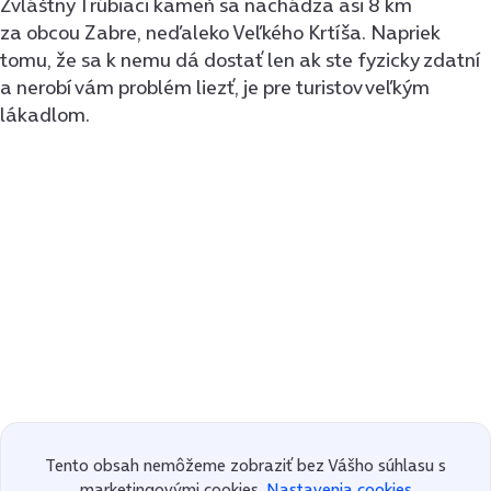
Zvláštny Trúbiaci kameň sa nachádza asi 8 km
za obcou Zabre, neďaleko Veľkého Krtíša. Napriek
tomu, že sa k nemu dá dostať len ak ste fyzicky zdatní
a nerobí vám problém liezť, je pre turistov veľkým
lákadlom.
Tento obsah nemôžeme zobraziť bez Vášho súhlasu s
marketingovými cookies.
Nastavenia cookies