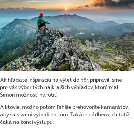
Ak hľadáte inšpiráciu na výlet do hôr, pripravili sme
pre vás výber tých najkrajších výhľadov, ktoré mal
Šimon možnosť nafotiť.
A ktovie, možno potom ľahšie prehovoríte kamarátov,
aby sa s vami vybrali na túru. Takáto nádhera ich totiž
čaká na konci výstupu.