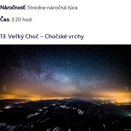
Náročnosť:
Stredne náročná túra
Čas:
3:20 hod.
13. Veľký Choč – Chočské vrchy