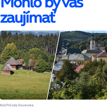
Mohlo by vás
zaujímať
Kvíz
Príroda Slovenska