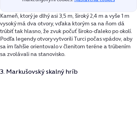
Kameň, ktorý je dlhý asi 3,5 m, široký 2,4 m a vyše 1 m
vysoký má dva otvory, vďaka ktorým sa na ňom dá
trúbiť tak hlasno, že zvuk počuť široko-ďaleko po okolí.
Podľa legendy otvory vytvorili Turci počas vpádov, aby
sa im ľahšie orientovalo v členitom teréne a trúbením
sa zvolávali na stanovisko.
3. Markušovský skalný hríb