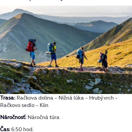
Trasa
:
Račkova dolina – Nižná lúka – Hrubý vrch –
Račkovo sedlo – Klin
Náročnosť:
Náročná túra
Čas:
6:50 hod.