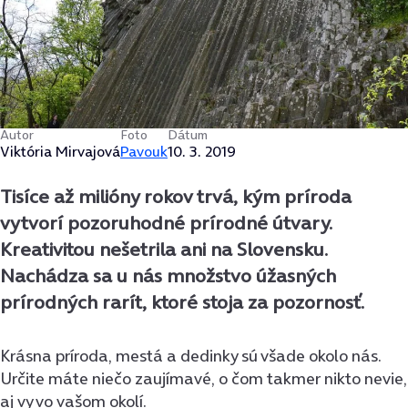
Autor
Foto
Dátum
Viktória Mirvajová
Pavouk
10. 3. 2019
Tisíce až milióny rokov trvá, kým príroda
vytvorí pozoruhodné prírodné útvary.
Kreativitou nešetrila ani na Slovensku.
Nachádza sa u nás množstvo úžasných
prírodných rarít, ktoré stoja za pozornosť.
Krásna príroda, mestá a dedinky sú všade okolo nás.
Určite máte niečo zaujímavé, o čom takmer nikto nevie,
aj vy vo vašom okolí.