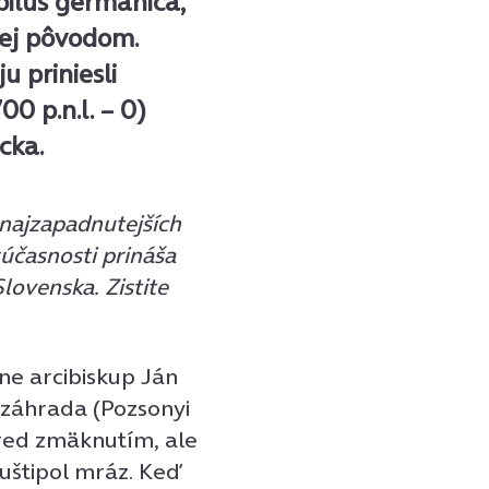
pilus germanica,
jej pôvodom.
u priniesli
00 p.n.l. – 0)
cka.
 najzapadnutejších
súčasnosti prináša
lovenska. Zistite
ne arcibiskup Ján
á záhrada (Pozsonyi
pred zmäknutím, ale
 uštipol mráz. Keď