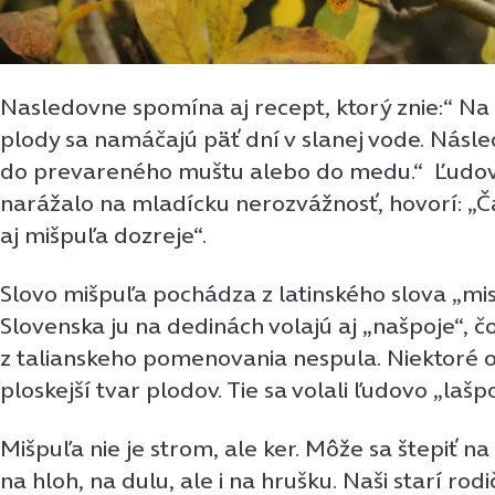
Nasledovne spomína aj recept, ktorý znie:“ N
plody sa namáčajú päť dní v slanej vode. Násl
do prevareného muštu alebo do medu.“ Ľudové
narážalo na mladícku nerozvážnosť, hovorí: „
aj mišpuľa dozreje“.
Slovo mišpuľa pochádza z latinského slova „mis
Slovenska ju na dedinách volajú aj „našpoje“, 
z talianskeho pomenovania nespula. Niektoré 
ploskejší tvar plodov. Tie sa volali ľudovo „lašp
Mišpuľa nie je strom, ale ker. Môže sa štepiť n
na hloh, na dulu, ale i na hrušku. Naši starí rodi