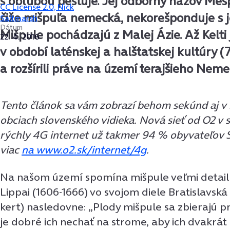
s obľubou pestuje. Jej odborný názov Mes
CC License 2.0, Nick
čiže mišpuľa nemecká, nekorešponduje s 
Saltmarsh
Dátum
Mišpule pochádzajú z Malej Ázie. Až Kelti j
22. 4. 2016
v období laténskej a halštatskej kultúry (7
a rozšírili práve na území terajšieho Neme
Tento článok sa vám zobrazí behom sekúnd aj v
obciach slovenského vidieka. Nová sieť od O2 v 
rýchly 4G internet už takmer 94 % obyvateľov S
viac
na www.o2.sk/internet/4g
.
Na našom území spomína mišpule veľmi detail
Lippai (1606-1666) vo svojom diele Bratislavsk
kert) nasledovne: „Plody mišpule sa zbierajú 
je dobré ich nechať na strome, aby ich dvakrát