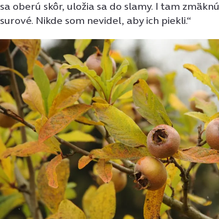
sa oberú skôr, uložia sa do slamy. I tam zmäkn
surové. Nikde som nevidel, aby ich piekli.“