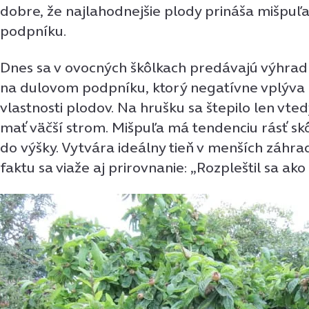
dobre, že najlahodnejšie plody prináša mišpu
podpníku.
Dnes sa v ovocných škôlkach predávajú výhra
na dulovom podpníku, ktorý negatívne vplýva
vlastnosti plodov. Na hrušku sa štepilo len vte
mať väčší strom. Mišpuľa má tendenciu rásť skô
do výšky. Vytvára ideálny tieň v menších záhr
faktu sa viaže aj prirovnanie: „Rozpleštil sa ako