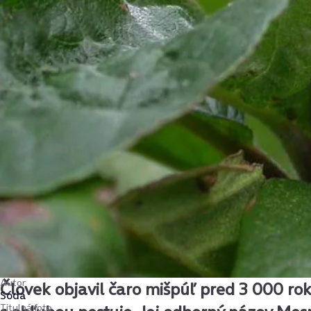
Autor
Človek objavil čaro mišpúľ pred 3 000 ro
Sóda
Titulná foto