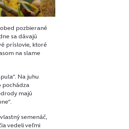
a obed pozbierané
edne sa dávajú
 príslovie, ktoré
Časom na slame
pula“. Na juhu
čo pochádza
odrody majú
one“.
a vlastný semenáč,
čia vedeli veľmi