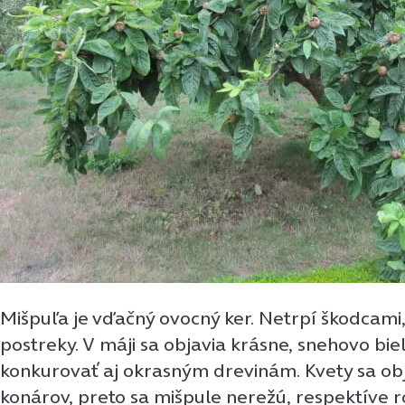
Mišpuľa je vďačný ovocný ker. Netrpí škodcami,
postreky. V máji sa objavia krásne, snehovo bie
konkurovať aj okrasným drevinám. Kvety sa obj
konárov, preto sa mišpule nerežú, respektíve r