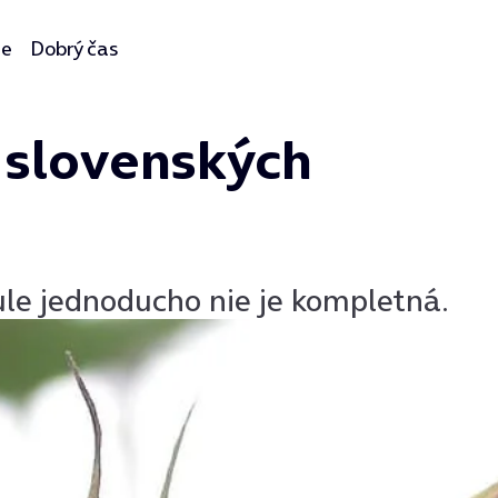
ie
Dobrý čas
 slovenských
le jednoducho nie je kompletná.