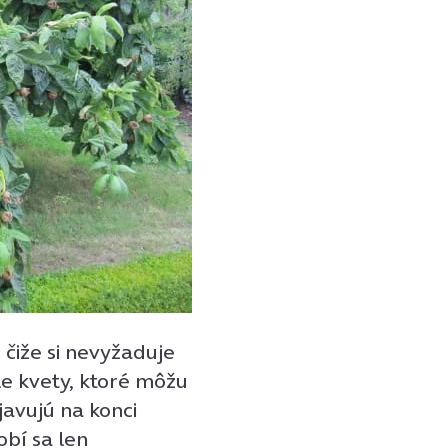
 čiže si nevyžaduje
le kvety, ktoré môžu
avujú na konci
obí sa len