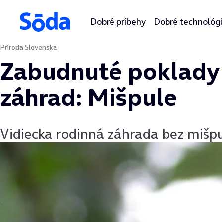
Dobré príbehy
Dobré technológ
Príroda Slovenska
Preskočiť na obsah
Zabudnuté poklady
záhrad: Mišpule
Vidiecka rodinná záhrada bez mišpu