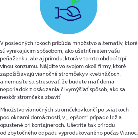
V posledných rokoch pribúda množstvo alternatív, ktoré
sú vynikajúcim spôsobom, ako ušetriť nielen vašu
peňaženku, ale aj prírodu, ktorá v tomto období trpí
vinou konzumu. Nájdite vo svojom okolí firmy, ktoré
zapožičiavajú vianočné stromčeky v kvetináčoch,
a nemusíte sa stresovať, že budete mať doma
neporiadok z osádzania či vymýšľať spôsob, ako sa
neskôr stromčeka zbaviť.
Množstvo vianočných stromčekov končí po sviatkoch
pod oknami domácností, v „lepšom“ prípade ležia
opustené pri kontajneroch. Ušetríte tak prírodu
od zbytočného odpadu vyprodukovaného počas Vianoc.