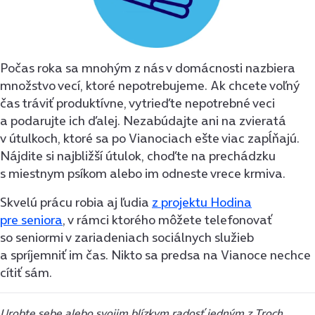
Počas roka sa mnohým z nás v domácnosti nazbiera
množstvo vecí, ktoré nepotrebujeme. Ak chcete voľný
čas tráviť produktívne, vytrieďte nepotrebné veci
a podarujte ich ďalej. Nezabúdajte ani na zvieratá
v útulkoch, ktoré sa po Vianociach ešte viac zapĺňajú.
Nájdite si najbližší útulok, choďte na prechádzku
s miestnym psíkom alebo im odneste vrece krmiva.
Skvelú prácu robia aj ľudia
z projektu Hodina
pre seniora
, v rámci ktorého môžete telefonovať
so seniormi v zariadeniach sociálnych služieb
a spríjemniť im čas. Nikto sa predsa na Vianoce nechce
cítiť sám.
Urobte sebe alebo svojim blízkym radosť jedným z Troch