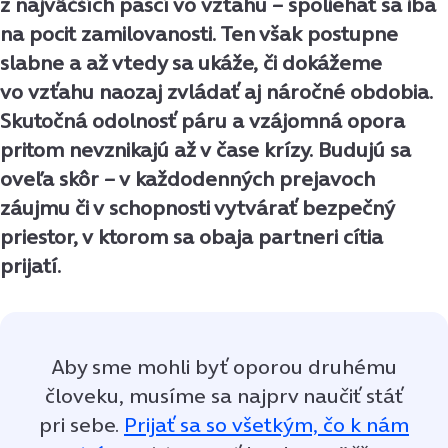
z najväčších pascí vo vzťahu – spoliehať sa iba
na pocit zamilovanosti. Ten však postupne
slabne a až vtedy sa ukáže, či dokážeme
vo vzťahu naozaj zvládať aj náročné obdobia.
Skutočná odolnosť páru a vzájomná opora
pritom nevznikajú až v čase krízy. Budujú sa
oveľa skôr – v každodenných prejavoch
záujmu či v schopnosti vytvárať bezpečný
priestor, v ktorom sa obaja partneri cítia
prijatí.
Aby sme mohli byť oporou druhému
človeku, musíme sa najprv naučiť stáť
pri sebe.
Prijať sa so všetkým, čo k nám