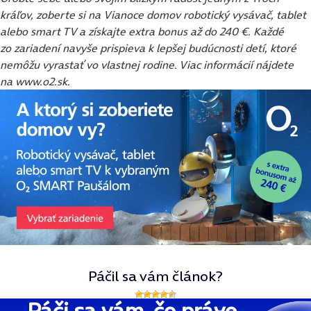
kráľov, zoberte si na Vianoce domov robotický vysávač, tablet
alebo smart TV a získajte extra bonus až do 240 €. Každé
zo zariadení navyše prispieva k lepšej budúcnosti detí, ktoré
nemôžu vyrastať vo vlastnej rodine. Viac informácií nájdete
na www.o2.sk
.
Páčil sa vám článok?
Páči sa vám, čo práve