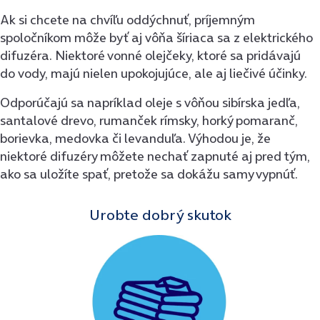
Ak si chcete na chvíľu oddýchnuť, príjemným
spoločníkom môže byť aj vôňa šíriaca sa z elektrického
difuzéra. Niektoré vonné olejčeky, ktoré sa pridávajú
do vody, majú nielen upokojujúce, ale aj liečivé účinky.
Odporúčajú sa napríklad oleje s vôňou sibírska jedľa,
santalové drevo, rumanček rímsky, horký pomaranč,
borievka, medovka či levanduľa. Výhodou je, že
niektoré difuzéry môžete nechať zapnuté aj pred tým,
ako sa uložíte spať, pretože sa dokážu samy vypnúť.
Urobte dobrý skutok