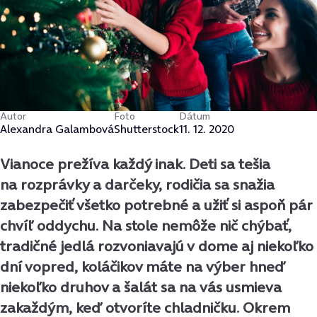
Autor
Foto
Dátum
Alexandra Galambová
Shutterstock
11. 12. 2020
Vianoce prežíva každý inak. Deti sa tešia
na rozprávky a darčeky, rodičia sa snažia
zabezpečiť všetko potrebné a užiť si aspoň pár
chvíľ oddychu. Na stole nemôže nič chýbať,
tradičné jedlá rozvoniavajú v dome aj niekoľko
dní vopred, koláčikov máte na výber hneď
niekoľko druhov a šalát sa na vás usmieva
zakaždým, keď otvoríte chladničku. Okrem