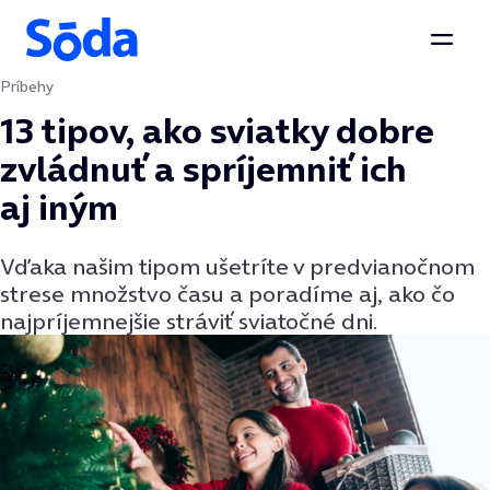
Otvor
Príbehy
Preskočiť na obsah
13 tipov, ako sviatky dobre
zvládnuť a spríjemniť ich
aj iným
Vďaka našim tipom ušetríte v predvianočnom
strese množstvo času a poradíme aj, ako čo
najpríjemnejšie stráviť sviatočné dni.