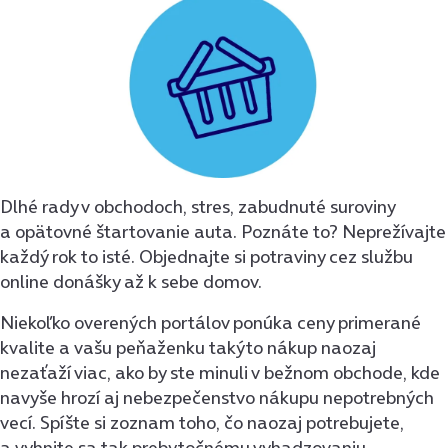
Dlhé rady v obchodoch, stres, zabudnuté suroviny
a opätovné štartovanie auta. Poznáte to? Neprežívajte
každý rok to isté. Objednajte si potraviny cez službu
online donášky až k sebe domov.
Niekoľko overených portálov ponúka ceny primerané
kvalite a vašu peňaženku takýto nákup naozaj
nezaťaží viac, ako by ste minuli v bežnom obchode, kde
navyše hrozí aj nebezpečenstvo nákupu nepotrebných
vecí. Spíšte si zoznam toho, čo naozaj potrebujete,
a vyhnite sa tak prebytočnému vyhadzovaniu