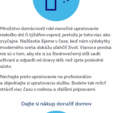
Množstvo domácností robí vianočné upratovanie
niekoľko dní či týždňov vopred, pretože je toho viac ako
zvyčajne. Našťastie žijeme v čase, keď nám výdobytky
moderného sveta dokážu uľahčiť život. Vianoce predsa
nie sú o tom, aby ste si za štedrovečerný stôl sadli
uštvaní a odpadli od únavy skôr, než zjete posledné
sústo.
Nechajte preto upratovanie na profesionálov
a objednajte si upratovaciu službu. Budete tak môcť
stráviť viac času s rodinou a ďalšími prípravami.
Dajte si nákup doručiť domov