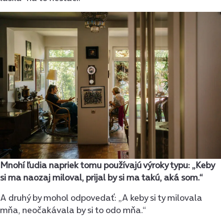
Mnohí ľudia napriek tomu používajú výroky typu: „Keby
si ma naozaj miloval, prijal by si ma takú, aká som.“
A druhý by mohol odpovedať: „A keby si ty milovala
mňa, neočakávala by si to odo mňa.“