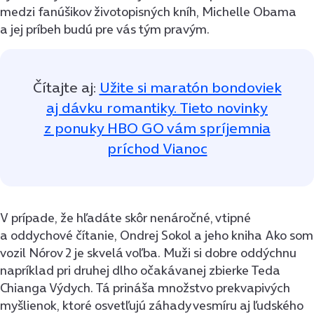
medzi fanúšikov životopisných kníh, Michelle Obama
a jej príbeh budú pre vás tým pravým.
Čítajte aj:
Užite si maratón bondoviek
aj dávku romantiky. Tieto novinky
z ponuky HBO GO vám spríjemnia
príchod Vianoc
V prípade, že hľadáte skôr nenáročné, vtipné
a oddychové čítanie, Ondrej Sokol a jeho kniha Ako som
vozil Nórov 2 je skvelá voľba. Muži si dobre oddýchnu
napríklad pri druhej dlho očakávanej zbierke Teda
Chianga Výdych. Tá prináša množstvo prekvapivých
myšlienok, ktoré osvetľujú záhady vesmíru aj ľudského