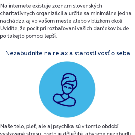
Na internete existuje zoznam slovenských
charitatívnych organizácií a určite sa minimálne jedna
nachádza aj vo vašom meste alebo v blízkom okolí.
Uvidíte, že pocit pri rozbaľovaní vašich darčekov bude
po takejto pomoci lepší.
Nezabudnite na relax a starostlivosť o seba
Naše telo, pleť, ale aj psychika sú v tomto období
vystavené stresu, preto je dôležité, aby sme nezabudli