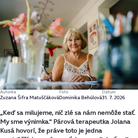
Autorka
Foto
Dátum
Zuzana Šifra Matuščáková
Dominika Behúlová
31. 7. 2026
„Keď sa milujeme, nič zlé sa nám nemôže stať.
My sme výnimka.“ Párová terapeutka Jolana
Kusá hovorí, že práve toto je jedna