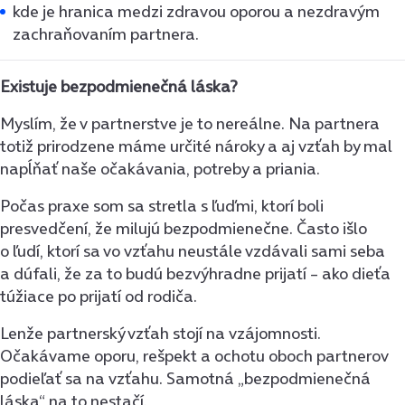
kde je hranica medzi zdravou oporou a nezdravým
zachraňovaním partnera.
Existuje bezpodmienečná láska?
Myslím, že v partnerstve je to nereálne. Na partnera
totiž prirodzene máme určité nároky a aj vzťah by mal
napĺňať naše očakávania, potreby a priania.
Počas praxe som sa stretla s ľuďmi, ktorí boli
presvedčení, že milujú bezpodmienečne. Často išlo
o ľudí, ktorí sa vo vzťahu neustále vzdávali sami seba
a dúfali, že za to budú bezvýhradne prijatí – ako dieťa
túžiace po prijatí od rodiča.
Lenže partnerský vzťah stojí na vzájomnosti.
Očakávame oporu, rešpekt a ochotu oboch partnerov
podieľať sa na vzťahu. Samotná „bezpodmienečná
láska“ na to nestačí.