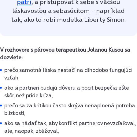
patrí
, a pristupovať k sebe s väčšou
láskavosťou a sebasúcitom – napríklad
tak, ako to robí modelka Liberty Simon.
V rozhovore s párovou terapeutkou Jolanou Kusou sa
dozviete:
prečo samotná láska nestačí na dlhodobo fungujúci
vzťah,
ako si partneri budujú dôveru a pocit bezpečia ešte
skôr, než príde kríza,
prečo sa za kritikou často skrýva nenaplnená potreba
blízkosti,
ako sa hádať tak, aby konflikt partnerov nevzďaľoval,
ale, naopak, zbližoval,