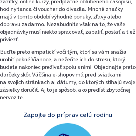
zážitky, online kurzy, predplatné obľúbeného časopisu,
hodiny tanca či voucher do divadla. Mnohé značky
majú v tomto období výhodné ponuky, zľavy alebo
dopravu zadarmo. Nezabudnite však na to, že vaše
objednávky musí niekto spracovať, zabaliť, poslať a tiež
priviezť.
Buďte preto empatickí voči tým, ktorí sa vám snažia
urobiť pekné Vianoce, a nežeňte ich do stresu, ktorý
budete nakoniec prežívať spolu s nimi. Objednajte preto
darčeky skôr. Väčšina e-shopov má pred sviatkami
na svojich stránkach aj dátumy, do ktorých stíhajú svoje
zásielky doručiť. Aj to je spôsob, ako predísť zbytočnej
nervozite.
Zapojte do príprav celú rodinu