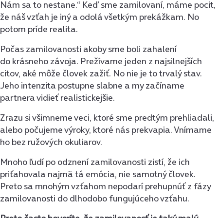
Nám sa to nestane.“ Keď sme zamilovaní, máme pocit,
že náš vzťah je iný a odolá všetkým prekážkam. No
potom príde realita.
Počas zamilovanosti akoby sme boli zahalení
do krásneho závoja. Prežívame jeden z najsilnejších
citov, aké môže človek zažiť. No nie je to trvalý stav.
Jeho intenzita postupne slabne a my začíname
partnera vidieť realistickejšie.
Zrazu si všimneme veci, ktoré sme predtým prehliadali,
alebo počujeme výroky, ktoré nás prekvapia. Vnímame
ho bez ružových okuliarov.
Mnoho ľudí po odznení zamilovanosti zistí, že ich
priťahovala najmä tá emócia, nie samotný človek.
Preto sa mnohým vzťahom nepodarí prehupnúť z fázy
zamilovanosti do dlhodobo fungujúceho vzťahu.