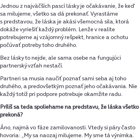
Jednou z najväčších pascí lásky je očakávanie, že keď
sa milujeme, všetko sa dá prekonať. Vyrastáme
s predstavou, že láska je akási všemocná sila, ktorá
dokáže vyriešiť každý problém. Lenže v realite
potrebujeme aj vzájomný rešpekt, hranice a ochotu
počúvať potreby toho druhého.
Bez lásky to nejde, ale sama osebe na fungujúci
partnerský vzťah nestačí.
Partneri sa musia naučiť poznať sami seba aj toho
druhého, a predovšetkým poznať jeho očakávania. Nie
každý totiž pri podpore potrebuje okamžite radu.
Príliš sa teda spoliehame na predstavu, že láska všetko
prekoná?
Áno, najmä vo fáze zamilovanosti. Vtedy si páry často
hovoria: „My sa naozaj milujeme. My sme tá výnimka.