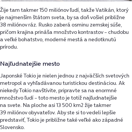
Žije tam takmer 150 miliónov ľudí, takže Vatikán, ktorý
je najmenším štátom sveta, by sa doň vošiel približne
38 miliónov ráz. Rusko zaberá osminu zemskej súše,
pričom krajina prináša množstvo kontrastov – chudobu
a veľké bohatstvo, moderné mestá a nedotknutú
prírodu.
Najľudnatejšie mesto
Japonské Tokio je nielen jednou z najväčších svetových
metropol a vyhľadávanou turistickou destináciou. Ak
niekedy Tokio navštívite, pripravte sa na enormné
množstvo ľudí – toto mesto je totiž najľudnatejšie
na svete. Na ploche asi 13 500 km2 žije takmer
39 miliónov obyvateľov. Aby ste si to vedeli lepšie
predstaviť, Tokio je približne také veľké ako západné
Slovensko.