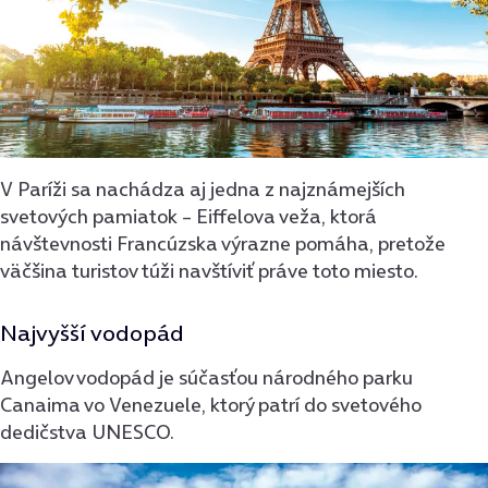
V Paríži sa nachádza aj jedna z najznámejších
svetových pamiatok – Eiffelova veža, ktorá
návštevnosti Francúzska výrazne pomáha, pretože
väčšina turistov túži navštíviť práve toto miesto.
Najvyšší vodopád
Angelov vodopád je súčasťou národného parku
Canaima vo Venezuele, ktorý patrí do svetového
dedičstva UNESCO.