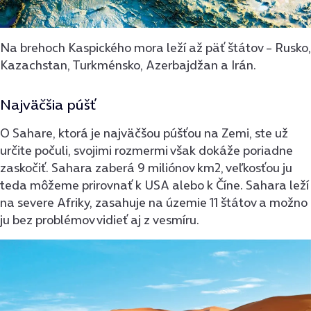
Na brehoch Kaspického mora leží až päť štátov – Rusko,
Kazachstan, Turkménsko, Azerbajdžan a Irán.
Najväčšia púšť
O Sahare, ktorá je najväčšou púšťou na Zemi, ste už
určite počuli, svojimi rozmermi však dokáže poriadne
zaskočiť. Sahara zaberá 9 miliónov km2, veľkosťou ju
teda môžeme prirovnať k USA alebo k Číne. Sahara leží
na severe Afriky, zasahuje na územie 11 štátov a možno
ju bez problémov vidieť aj z vesmíru.