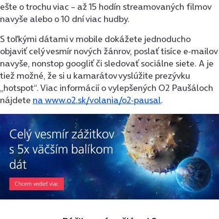
ešte o trochu viac – až 15 hodín streamovaných filmov
navyše alebo o 10 dní viac hudby.
S toľkými dátami v mobile dokážete jednoducho
objaviť celý vesmír nových žánrov, poslať tisíce e-mailov
navyše, nonstop googliť či sledovať sociálne siete. A je
tiež možné, že si u kamarátov vyslúžite prezývku
„hotspot“. Viac informácií o vylepšených O2 Paušáloch
nájdete
na www.o2.sk/volania/o2-pausal
.