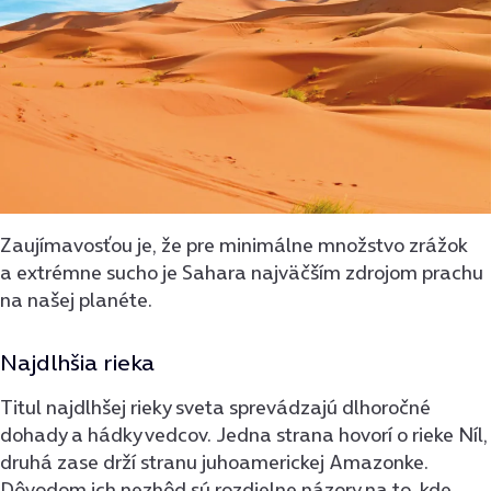
Zaujímavosťou je, že pre minimálne množstvo zrážok
a extrémne sucho je Sahara najväčším zdrojom prachu
na našej planéte.
Najdlhšia rieka
Titul najdlhšej rieky sveta sprevádzajú dlhoročné
dohady a hádky vedcov. Jedna strana hovorí o rieke Níl,
druhá zase drží stranu juhoamerickej Amazonke.
Dôvodom ich nezhôd sú rozdielne názory na to, kde