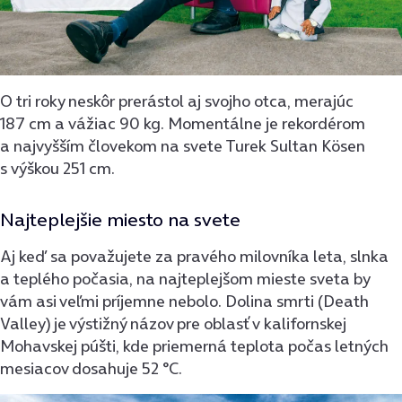
O tri roky neskôr prerástol aj svojho otca, merajúc
187 cm a vážiac 90 kg. Momentálne je rekordérom
a najvyšším človekom na svete Turek Sultan Kösen
s výškou 251 cm.
Najteplejšie miesto na svete
Aj keď sa považujete za pravého milovníka leta, slnka
a teplého počasia, na najteplejšom mieste sveta by
vám asi veľmi príjemne nebolo. Dolina smrti (Death
Valley) je výstižný názov pre oblasť v kalifornskej
Mohavskej púšti, kde priemerná teplota počas letných
mesiacov dosahuje 52 °C.