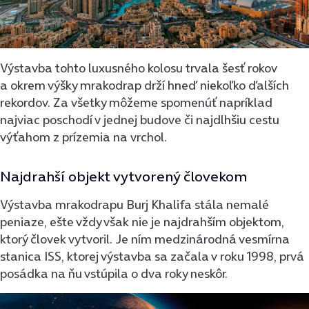
Výstavba tohto luxusného kolosu trvala šesť rokov
a okrem výšky mrakodrap drží hneď niekoľko ďalších
rekordov. Za všetky môžeme spomenúť napríklad
najviac poschodí v jednej budove či najdlhšiu cestu
výťahom z prízemia na vrchol.
Najdrahší objekt vytvorený človekom
Výstavba mrakodrapu Burj Khalifa stála nemalé
peniaze, ešte vždy však nie je najdrahším objektom,
ktorý človek vytvoril. Je ním medzinárodná vesmírna
stanica ISS, ktorej výstavba sa začala v roku 1998, prvá
posádka na ňu vstú­pila o dva roky neskôr.