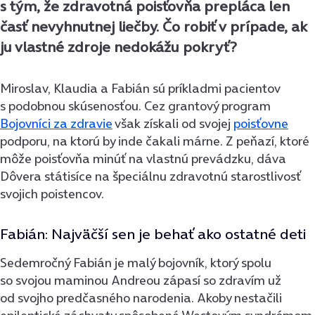
s tým, že zdravotná poisťovňa prepláca len
časť nevyhnutnej liečby. Čo robiť v prípade, ak
ju vlastné zdroje nedokážu pokryť?
Miroslav, Klaudia a Fabián sú príkladmi pacientov
s podobnou skúsenosťou. Cez grantový program
Bojovníci za zdravie
však získali od svojej
poisťovne
podporu, na ktorú by inde čakali márne. Z peňazí, ktoré
môže poisťovňa minúť na vlastnú prevádzku, dáva
Dôvera státisíce na špeciálnu zdravotnú starostlivosť
svojich poistencov.
Fabián: Najväčší sen je behať ako ostatné deti
Sedemročný Fabián je malý bojovník, ktorý spolu
so svojou maminou Andreou zápasí so zdravím už
od svojho predčasného narodenia. Akoby nestačili