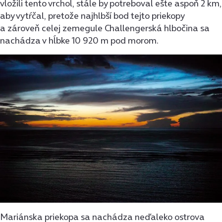
vložili tento vrchol, stále by potreboval ešte aspoň 2 km,
aby vytŕčal, pretože najhlbší bod tejto priekopy
a zároveň celej zemegule Challengerská hlbočina sa
nachádza v hĺbke 10 920 m pod morom.
Mariánska priekopa sa nachádza neďaleko ostrova