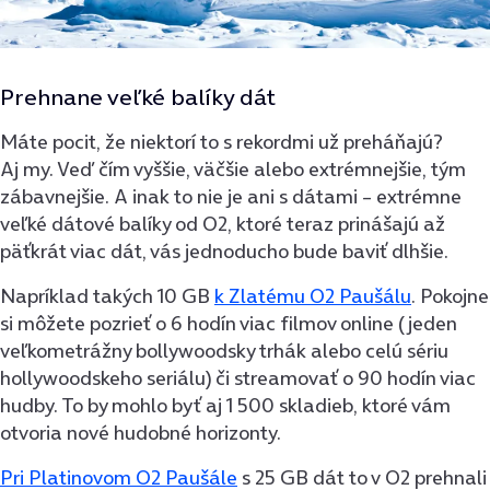
Prehnane veľké balíky dát
Máte pocit, že niektorí to s rekordmi už preháňajú?
Aj my. Veď čím vyššie, väčšie alebo extrémnejšie, tým
zábavnejšie. A inak to nie je ani s dátami – extrémne
veľké dátové balíky od O2, ktoré teraz prinášajú až
päťkrát viac dát, vás jednoducho bude baviť dlhšie.
Napríklad takých 10 GB
k Zlatému O2 Paušálu
. Pokojne
si môžete pozrieť o 6 hodín viac filmov online (jeden
veľkometrážny bollywoodsky trhák alebo celú sériu
hollywoodskeho seriálu) či streamovať o 90 hodín viac
hudby. To by mohlo byť aj 1 500 skladieb, ktoré vám
otvoria nové hudobné horizonty.
Pri Platinovom O2 Paušále
s 25 GB dát to v O2 prehnali