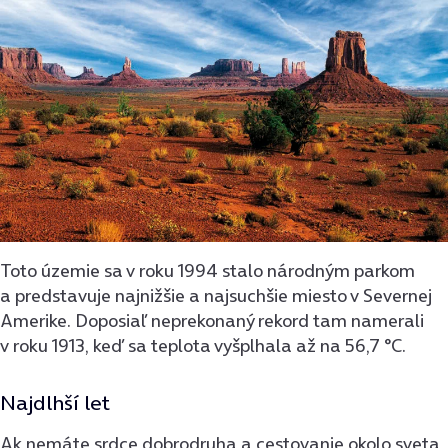
Toto územie sa v roku 1994 stalo národným parkom
a predstavuje najnižšie a najsuchšie miesto v Severnej
Amerike. Doposiaľ neprekonaný rekord tam namerali
v roku 1913, keď sa teplota vyšplhala až na 56,7 °C.
Najdlhší let
Ak nemáte srdce dobrodruha a cestovanie okolo sveta