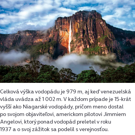
Celková výška vodopádu je 979 m, aj keď venezuelská
vláda uvádza až 1 002 m. V každom prípade je 15-krát
vyšší ako Niagarské vodopády, pričom meno dostal
po svojom objaviteľovi, americkom pilotovi Jimmiem
Angelovi, ktorý ponad vodopád preletel v roku
1937 a o svoj zážitok sa podelil s verejnosťou.