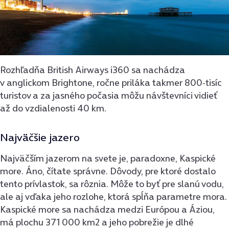
Rozhľadňa British Airways i360 sa nachádza
v anglickom Brightone, ročne priláka takmer 800-tisíc
turistov a za jasného počasia môžu návštevníci vidieť
až do vzdialenosti 40 km.
Najväčšie jazero
Najväčším jazerom na svete je, paradoxne, Kaspické
more. Áno, čítate správne. Dôvody, pre ktoré dostalo
tento prívlastok, sa rôznia. Môže to byť pre slanú vodu,
ale aj vďaka jeho rozlohe, ktorá spĺňa parametre mora.
Kaspické more sa nachádza medzi Európou a Áziou,
má plochu 371 000 km2 a jeho pobrežie je dlhé