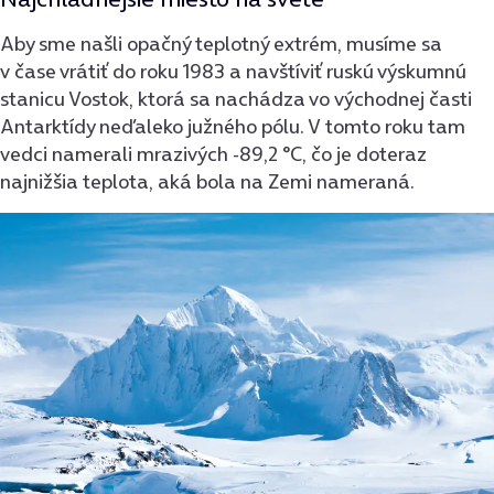
Aby sme našli opačný teplotný extrém, musíme sa
v čase vrátiť do roku 1983 a navštíviť ruskú výskumnú
stanicu Vostok, ktorá sa nachádza vo východnej časti
Antarktídy neďaleko južného pólu. V tomto roku tam
vedci namerali mrazivých -89,2 °C, čo je doteraz
najnižšia teplota, aká bola na Zemi nameraná.