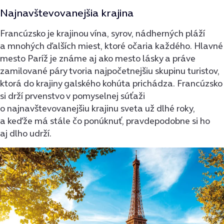
Najnavštevovanejšia krajina
Francúzsko je krajinou vína, syrov, nádherných pláží
a mnohých ďalších miest, ktoré očaria každého. Hlavné
mesto Paríž je známe aj ako mesto lásky a práve
zamilované páry tvoria najpočetnejšiu skupinu turistov,
ktorá do krajiny galského kohúta prichádza. Francúzsko
si drží prvenstvo v pomyselnej súťaži
o najnavštevovanejšiu krajinu sveta už dlhé roky,
a keďže má stále čo ponúknuť, pravdepodobne si ho
aj dlho udrží.