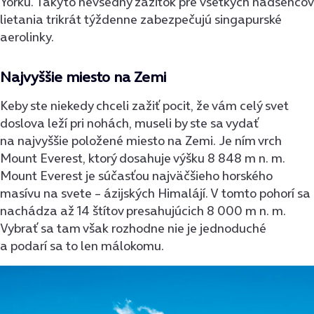
Yorku. Takýto nevšedný zážitok pre všetkých nadšencov
lietania trikrát týždenne zabezpečujú singapurské
aerolinky.
Najvyššie miesto na Zemi
Keby ste niekedy chceli zažiť pocit, že vám celý svet
doslova leží pri nohách, museli by ste sa vydať
na najvyššie položené miesto na Zemi. Je ním vrch
Mount Everest, kto­rý dosahuje výšku 8 848 m n. m.
Mount Everest je súčasťou najväčšieho horského
masívu na svete – ázijských Himalá­jí. V tomto pohorí sa
nachádza až 14 štítov presahujúcich 8 000 m n. m.
Vybrať sa tam však rozhodne nie je jedno­duché
a podarí sa to len málokomu.