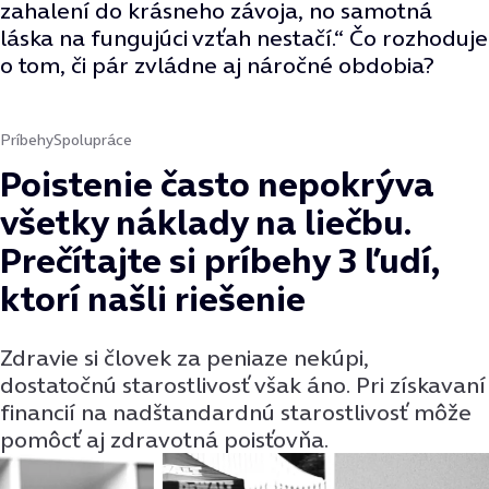
zahalení do krásneho závoja, no samotná
láska na fungujúci vzťah nestačí.“ Čo rozhoduje
o tom, či pár zvládne aj náročné obdobia?
Príbehy
Spolupráce
Poistenie často nepokrýva
všetky náklady na liečbu.
Prečítajte si príbehy 3 ľudí,
ktorí našli riešenie
Zdravie si človek za peniaze nekúpi,
dostatočnú starostlivosť však áno. Pri získavaní
financií na nadštandardnú starostlivosť môže
pomôcť aj zdravotná poisťovňa.