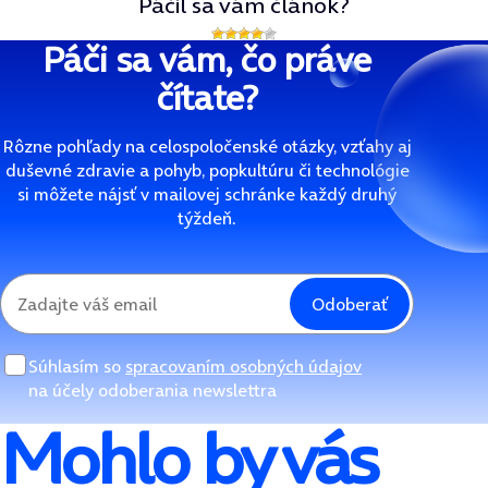
Páčil sa vám článok?
Páči sa vám, čo práve
čítate?
Rôzne pohľady na celospoločenské otázky, vzťahy aj
duševné zdravie a pohyb, popkultúru či technológie
si môžete nájsť v mailovej schránke každý druhý
týždeň.
Odoberať
Súhlasím so
spracovaním osobných údajov
na účely odoberania newslettra
Mohlo by vás