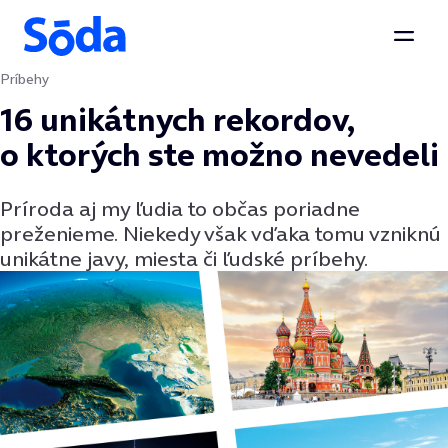
Otvor
Príbehy
Preskočiť na obsah
16 unikátnych rekordov,
o ktorých ste možno nevedeli
Príroda aj my ľudia to občas poriadne
preženieme. Niekedy však vďaka tomu vzniknú
unikátne javy, miesta či ľudské príbehy.