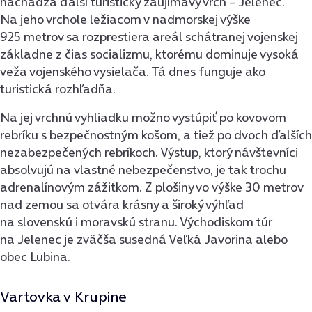
nachádza ďalší turisticky zaujímavý vrch – Jelenec.
Na jeho vrchole ležiacom v nadmorskej výške
925 metrov sa rozprestiera areál schátranej vojenskej
základne z čias socializmu, ktorému dominuje vysoká
veža vojenského vysielača. Tá dnes funguje ako
turistická rozhľadňa.
Na jej vrchnú vyhliadku možno vystúpiť po kovovom
rebríku s bezpečnostným košom, a tiež po dvoch ďalších
nezabezpečených rebríkoch. Výstup, ktorý návštevníci
absolvujú na vlastné nebezpečenstvo, je tak trochu
adrenalínovým zážitkom. Z plošiny vo výške 30 metrov
nad zemou sa otvára krásny a široký výhľad
na slovenskú i moravskú stranu. Východiskom túr
na Jelenec je zväčša susedná Veľká Javorina alebo
obec Lubina.
Vartovka v Krupine