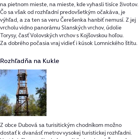
na pietnom mieste, na mieste, kde vyhasli tisíce životov.
Čo sa však od rozhľadní predovšetkým očakáva, je
výhľad, a za ten sa veru Čerešenka hanbiť nemusí. Z jej
vrcholu vidno panorámu Slanských vrchov, údolie
Torysy, časť Volovských vrchov s Kojšovskou hoľou.
Za dobrého počasia vraj vidieť i kúsok Lomnického štítu.
Rozhľadňa na Kukle
Z obce Dubová sa turisitickým chodníkom možno
dostať k dvanásť metrov vysokej turistickej rozhľadni.