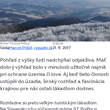
Autor
Titulná fotka:
Dátum
Sóda
Marcel Pribiš, vypadni.sk
21. 9. 2017
Pohľad z výšky ľudí nadchýňal odjakživa. Mať
dobrý výhľad bolo v minulosti užitočné najmä
pri ochrane územia či love. Aj keď tieto činnosti
ustúpili do úzadia, široký rozhľad a fascinácia
krajinou pre nás ostali lákadlom dodnes.
Rozhľadne sú preto veľkým turistickým lákadlom.
Na Slovensku ich v súčasnosti máme 97. Poďte si