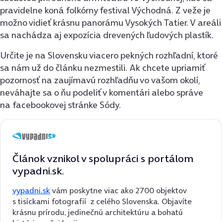
pravidelne koná folkórny festival Východná. Z veže je
možno vidieť krásnu panorámu Vysokých Tatier. V areáli
sa nachádza aj expozícia drevených ľudových plastík.
Určite je na Slovensku viacero pekných rozhľadní, ktoré
sa nám už do článku nezmestili. Ak chcete upriamiť
pozornosť na zaujímavú rozhľadňu vo vašom okolí,
neváhajte sa o ňu podeliť v komentári alebo správe
na facebookovej stránke Sódy.
Článok vznikol v spolupráci s portálom
vypadni.sk.
vypadni.sk
vám poskytne viac ako 2700 objektov
s tisíckami fotografií z celého Slovenska. Objavíte
krásnu prírodu, jedinečnú architektúru a bohatú