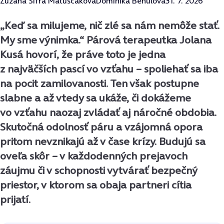
Zuzana Šifra Matuščáková
Dominika Behúlová
31. 7. 2026
„Keď sa milujeme, nič zlé sa nám nemôže stať.
My sme výnimka.“ Párová terapeutka Jolana
Kusá hovorí, že práve toto je jedna
z najväčších pascí vo vzťahu – spoliehať sa iba
na pocit zamilovanosti. Ten však postupne
slabne a až vtedy sa ukáže, či dokážeme
vo vzťahu naozaj zvládať aj náročné obdobia.
Skutočná odolnosť páru a vzájomná opora
pritom nevznikajú až v čase krízy. Budujú sa
oveľa skôr – v každodenných prejavoch
záujmu či v schopnosti vytvárať bezpečný
priestor, v ktorom sa obaja partneri cítia
prijatí.