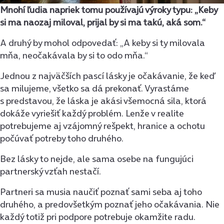
Mnohí ľudia napriek tomu používajú výroky typu: „Keby
si ma naozaj miloval, prijal by si ma takú, aká som.“
A druhý by mohol odpovedať: „A keby si ty milovala
mňa, neočakávala by si to odo mňa.“
Jednou z najväčších pascí lásky je očakávanie, že keď
sa milujeme, všetko sa dá prekonať. Vyrastáme
s predstavou, že láska je akási všemocná sila, ktorá
dokáže vyriešiť každý problém. Lenže v realite
potrebujeme aj vzájomný rešpekt, hranice a ochotu
počúvať potreby toho druhého.
Bez lásky to nejde, ale sama osebe na fungujúci
partnerský vzťah nestačí.
Partneri sa musia naučiť poznať sami seba aj toho
druhého, a predovšetkým poznať jeho očakávania. Nie
každý totiž pri podpore potrebuje okamžite radu.