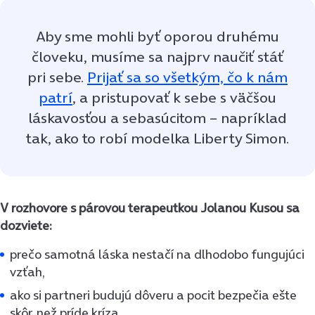
Aby sme mohli byť oporou druhému
človeku, musíme sa najprv naučiť stáť
pri sebe.
Prijať sa so všetkým, čo k nám
patrí
, a pristupovať k sebe s väčšou
láskavosťou a sebasúcitom – napríklad
tak, ako to robí modelka Liberty Simon.
V rozhovore s párovou terapeutkou Jolanou Kusou sa
dozviete:
prečo samotná láska nestačí na dlhodobo fungujúci
vzťah,
ako si partneri budujú dôveru a pocit bezpečia ešte
skôr, než príde kríza,