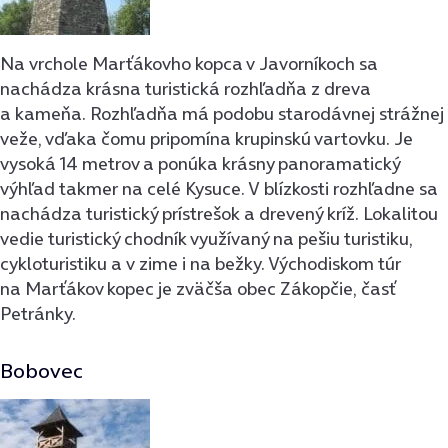
Na vrchole Marťákovho kopca v Javorníkoch sa
nachádza krásna turistická rozhľadňa z dreva
a kameňa. Rozhľadňa má podobu starodávnej strážnej
veže, vďaka čomu pripomína krupinskú vartovku. Je
vysoká 14 metrov a ponúka krásny panoramatický
výhľad takmer na celé Kysuce. V blízkosti rozhľadne sa
nachádza turistický prístrešok a drevený kríž. Lokalitou
vedie turistický chodník využívaný na pešiu turistiku,
cykloturistiku a v zime i na bežky. Východiskom túr
na Marťákov kopec je zväčša obec Zákopčie, časť
Petránky.
Bobovec