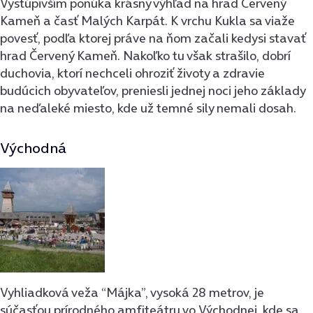
Vystúpivším ponúka krásny výhľad na hrad Červený
Kameň a časť Malých Karpát. K vrchu Kukla sa viaže
povesť, podľa ktorej práve na ňom začali kedysi stavať
hrad Červený Kameň. Nakoľko tu však strašilo, dobrí
duchovia, ktorí nechceli ohroziť životy a zdravie
budúcich obyvateľov, preniesli jednej noci jeho základy
na neďaleké miesto, kde už temné sily nemali dosah.
Východná
Vyhliadková veža “Májka”, vysoká 28 metrov, je
súčasťou prírodného amfiteátru vo Východnej, kde sa