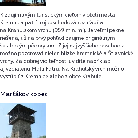
K zaujímavým turistickým cieľom v okolí mesta
Kremnica patrí trojposchodová rozhľadňa
na Krahulskom vrchu (959 m n. m.). Je veľmi pekne
riešená, už na prvý pohľad zaujme originálnym
šesťbokým pôdorysom. Z jej najvyššieho poschodia
možno pozorovať nielen blízke Kremnické a Štiavnické
vrchy. Za dobrej viditeľnosti uvidíte napríklad
aj vzdialenú Malú Fatru. Na Krahulský vrch možno
vystúpiť z Kremnice alebo z obce Krahule.
Marťákov kopec