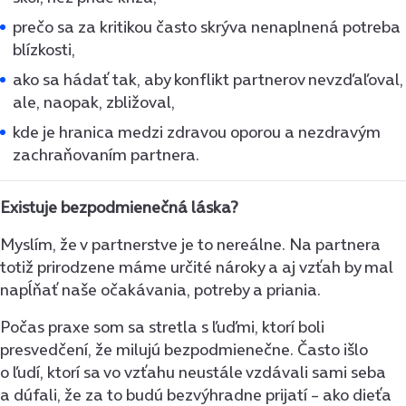
prečo sa za kritikou často skrýva nenaplnená potreba
blízkosti,
ako sa hádať tak, aby konflikt partnerov nevzďaľoval,
ale, naopak, zbližoval,
kde je hranica medzi zdravou oporou a nezdravým
zachraňovaním partnera.
Existuje bezpodmienečná láska?
Myslím, že v partnerstve je to nereálne. Na partnera
totiž prirodzene máme určité nároky a aj vzťah by mal
napĺňať naše očakávania, potreby a priania.
Počas praxe som sa stretla s ľuďmi, ktorí boli
presvedčení, že milujú bezpodmienečne. Často išlo
o ľudí, ktorí sa vo vzťahu neustále vzdávali sami seba
a dúfali, že za to budú bezvýhradne prijatí – ako dieťa