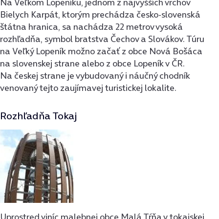
Na Veľkom Lopeníku, jednom z najvyšších vrchov
Bielych Karpát, ktorým prechádza česko-slovenská
štátna hranica, sa nachádza 22 metrov vysoká
rozhľadňa, symbol bratstva Čechov a Slovákov. Túru
na Veľký Lopeník možno začať z obce Nová Bošáca
na slovenskej strane alebo z obce Lopeník v ČR.
Na českej strane je vybudovaný i náučný chodník
venovaný tejto zaujímavej turistickej lokalite.
Rozhľadňa Tokaj
Uprostred viníc malebnej obce Malá Tŕňa v tokajskej