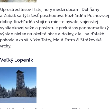
Uprostred lesov Tlstej hory medzi obcami Dohňany
a Zubák sa týči šesť-poschodová Rozhľadňa Púchovskej
doliny. Rozhľadňa stojí na mieste bývalej vojenskej
vyhliadkovej veže a poskytuje prekrásny panoramatický
výhľad nielen na okolité obce a doliny, ale i na ďaleké
pohoria ako sú Nízke Tatry, Malá Fatra či Strážovské
vrchy.
Veľký Lopeník