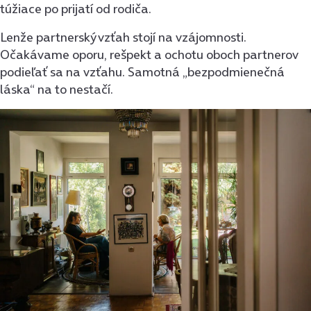
túžiace po prijatí od rodiča.
Lenže partnerský vzťah stojí na vzájomnosti.
Očakávame oporu, rešpekt a ochotu oboch partnerov
podieľať sa na vzťahu. Samotná „bezpodmienečná
láska“ na to nestačí.