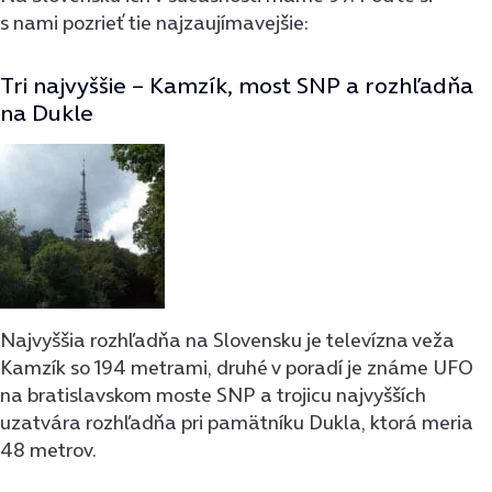
s nami pozrieť tie najzaujímavejšie:
Tri najvyššie – Kamzík, most SNP a rozhľadňa
na Dukle
Najvyššia rozhľadňa na Slovensku je televízna veža
Kamzík so 194 metrami, druhé v poradí je známe UFO
na bratislavskom moste SNP a trojicu najvyšších
uzatvára rozhľadňa pri pamätníku Dukla, ktorá meria
48 metrov.