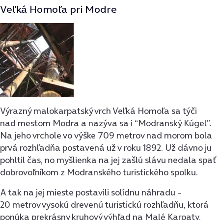
Veľká Homoľa pri Modre
Výrazný malokarpatský vrch Veľká Homoľa sa týči
nad mestom Modra a nazýva sa i “Modranský Kúgel”.
Na jeho vrchole vo výške 709 metrov nad morom bola
prvá rozhľadňa postavená už v roku 1892. Už dávno ju
pohltil čas, no myšlienka na jej zašlú slávu nedala spať
dobrovoľníkom z Modranského turistického spolku.
A tak na jej mieste postavili solídnu náhradu –
20 metrov vysokú drevenú turistickú rozhľadňu, ktorá
ponúka prekrásny kruhový výhľad na Malé Karpaty,