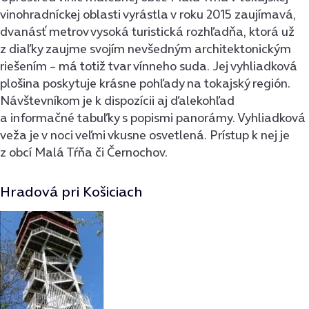
vinohradníckej oblasti vyrástla v roku 2015 zaujímavá,
dvanásť metrov vysoká turistická rozhľadňa, ktorá už
z diaľky zaujme svojím nevšedným architektonickým
riešením – má totiž tvar vínneho suda. Jej vyhliadková
plošina poskytuje krásne pohľady na tokajský región.
Návštevníkom je k dispozícii aj ďalekohľad
a informačné tabuľky s popismi panorámy. Vyhliadková
veža je v noci veľmi vkusne osvetlená. Prístup k nej je
z obcí Malá Tŕňa či Černochov.
Hradová pri Košiciach