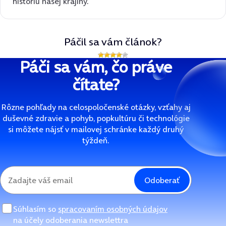
históriu našej krajiny.
Páčil sa vám článok?
Páči sa vám, čo práve
čítate?
Rôzne pohľady na celospoločenské otázky, vzťahy aj
duševné zdravie a pohyb, popkultúru či technológie
si môžete nájsť v mailovej schránke každý druhý
týždeň.
Odoberať
Súhlasím so
spracovaním osobných údajov
na účely odoberania newslettra