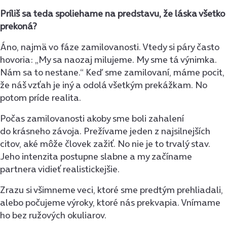
Príliš sa teda spoliehame na predstavu, že láska všetko
prekoná?
Áno, najmä vo fáze zamilovanosti. Vtedy si páry často
hovoria: „My sa naozaj milujeme. My sme tá výnimka.
Nám sa to nestane.“ Keď sme zamilovaní, máme pocit,
že náš vzťah je iný a odolá všetkým prekážkam. No
potom príde realita.
Počas zamilovanosti akoby sme boli zahalení
do krásneho závoja. Prežívame jeden z najsilnejších
citov, aké môže človek zažiť. No nie je to trvalý stav.
Jeho intenzita postupne slabne a my začíname
partnera vidieť realistickejšie.
Zrazu si všimneme veci, ktoré sme predtým prehliadali,
alebo počujeme výroky, ktoré nás prekvapia. Vnímame
ho bez ružových okuliarov.