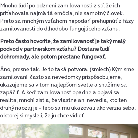
Mnoho ľudí po odznení zamilovanosti zistí, že ich
priťahovala najmä tá emócia, nie samotný človek.
Preto sa mnohým vzťahom nepodarí prehupnúť z fázy
zamilovanosti do dlhodobo fungujúceho vzťahu.
Preto často hovoríte, že zamilovanosť je taký malý
podvod v partnerskom vzťahu? Dostane ľudí
dohromady, ale potom prestane fungovať.
Áno, presne tak. Je to taká potvora. (smiech) Kým sme
zamilovaní, často sa nevedomky prispôsobujeme,
ukazujeme sa v tom najlepšom svetle a snažíme sa
zapáčiť. A keď zamilovanosť opadne a objaví sa
realita, mnohí zistia, že vlastne ani nevedia, kto ten
druhý naozaj je – lebo sa mu ukazovali ako verzia seba,
o ktorej si mysleli, že ju chce vidieť.