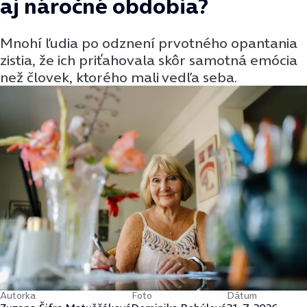
aj náročné obdobia?
Mnohí ľudia po odznení prvotného opantania
zistia, že ich priťahovala skôr samotná emócia
než človek, ktorého mali vedľa seba.
Autorka
Foto
Dátum