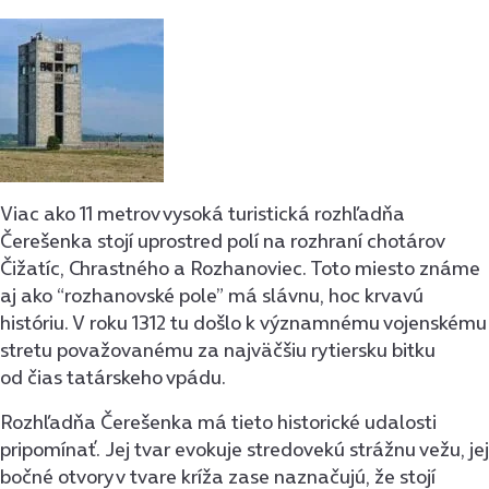
Viac ako 11 metrov vysoká turistická rozhľadňa
Čerešenka stojí uprostred polí na rozhraní chotárov
Čižatíc, Chrastného a Rozhanoviec. Toto miesto známe
aj ako “rozhanovské pole” má slávnu, hoc krvavú
históriu. V roku 1312 tu došlo k významnému vojenskému
stretu považovanému za najväčšiu rytiersku bitku
od čias tatárskeho vpádu.
Rozhľadňa Čerešenka má tieto historické udalosti
pripomínať. Jej tvar evokuje stredovekú strážnu vežu, jej
bočné otvory v tvare kríža zase naznačujú, že stojí