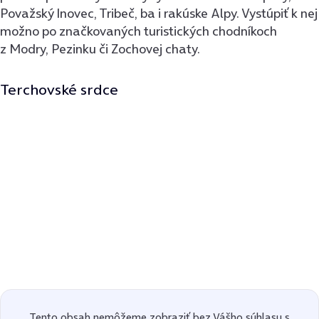
Považský Inovec, Tribeč, ba i rakúske Alpy. Vystúpiť k nej
možno po značkovaných turistických chodníkoch
z Modry, Pezinku či Zochovej chaty.
Terchovské srdce
Tento obsah nemôžeme zobraziť bez Vášho súhlasu s