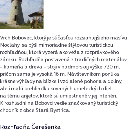
Vrch Bobovec, ktorý je súčasťou rozsiahlejšieho masívu
Nocľahy, sa pýši mimoriadne štýlovou turistickou
rozhľadňou, ktorá vyzerá ako veža z rozprávkového
zámku. Rozhľadňa postavená z tradičných materiálov
– kameňa a dreva – stojí v nadmorskej výške 720 m,
pričom sama je vysoká 16 m. Návštevníkom ponúka
krásne výhľady na blízke i vzdialené pohoria a doliny,
ale i malú prehliadku kovaných umeleckých diel
na tému anjelov, ktoré sú umiestnené v jej interiéri.
K rozhľadni na Bobovci vedie značkovaný turistický
chodník z obce Stará Bystrica.
Rozhľadňa Čerešenka