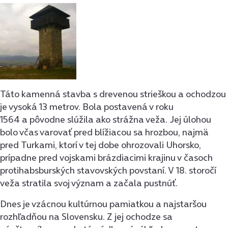
Táto kamenná stavba s drevenou strieškou a ochodzou
je vysoká 13 metrov. Bola postavená v roku
1564 a pôvodne slúžila ako strážna veža. Jej úlohou
bolo včas varovať pred blížiacou sa hrozbou, najmä
pred Turkami, ktorí v tej dobe ohrozovali Uhorsko,
prípadne pred vojskami brázdiacimi krajinu v časoch
protihabsburských stavovských povstaní. V 18. storočí
veža stratila svoj význam a začala pustnúť.
Dnes je vzácnou kultúrnou pamiatkou a najstaršou
rozhľadňou na Slovensku. Z jej ochodze sa