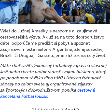
Výlet do Južnej Ameriky je nesporne aj zaujímavá
cestovateľská výzva. Ak už sa na toto dobrodružstvo
dáte, odporúčame predĺžiť si pobyt a spoznať
zaujímavé miesta nielen v Argentíne, ale aj susednej
Brazílii či Uruguaji. Garantujeme zážitok na celý život.
Máte chuť zažiť výnimočný futbalový zápas na vlastnej
koži alebo chcete urobiť radosť svojmu blízkemu, ktorý
po podobnom zážitku dlho túži? Lístky na futbalové
zápasy po celom svete aj organizované zájazdy
za športovým dobrodružstvom ponúka
cestovná
kancelária FutbalTour.sk
.