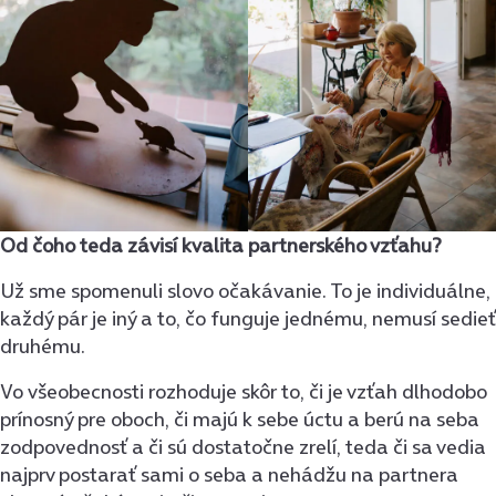
Od čoho teda závisí kvalita partnerského vzťahu?
Už sme spomenuli slovo očakávanie. To je individuálne,
každý pár je iný a to, čo funguje jednému, nemusí sedieť
druhému.
Vo všeobecnosti rozhoduje skôr to, či je vzťah dlhodobo
prínosný pre oboch, či majú k sebe úctu a berú na seba
zodpovednosť a či sú dostatočne zrelí, teda či sa vedia
najprv postarať sami o seba a nehádžu na partnera