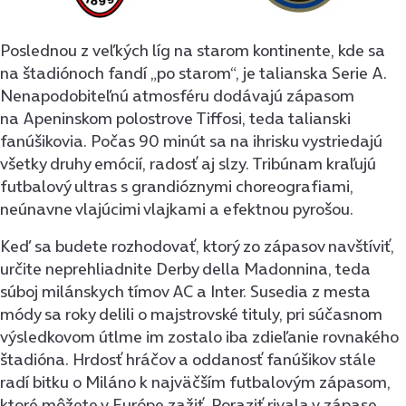
Poslednou z veľkých líg na starom kontinente, kde sa
na štadiónoch fandí „po starom“, je talianska Serie A.
Nenapodobiteľnú atmosféru dodávajú zápasom
na Apeninskom polostrove Tiffosi, teda talianski
fanúšikovia. Počas 90 minút sa na ihrisku vystriedajú
všetky druhy emócií, radosť aj slzy. Tribúnam kraľujú
futbalový ultras s grandióznymi choreografiami,
neúnavne vlajúcimi vlajkami a efektnou pyrošou.
Keď sa budete rozhodovať, ktorý zo zápasov navštíviť,
určite neprehliadnite Derby della Madonnina, teda
súboj milánskych tímov AC a Inter. Susedia z mesta
módy sa roky delili o majstrovské tituly, pri súčasnom
výsledkovom útlme im zostalo iba zdieľanie rovnakého
štadióna. Hrdosť hráčov a oddanosť fanúšikov stále
radí bitku o Miláno k najväčším futbalovým zápasom,
ktoré môžete v Európe zažiť. Poraziť rivala v zápase