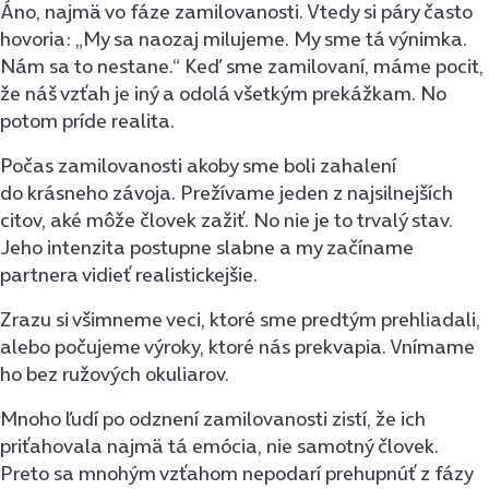
Áno, najmä vo fáze zamilovanosti. Vtedy si páry často
hovoria: „My sa naozaj milujeme. My sme tá výnimka.
Nám sa to nestane.“ Keď sme zamilovaní, máme pocit,
že náš vzťah je iný a odolá všetkým prekážkam. No
potom príde realita.
Počas zamilovanosti akoby sme boli zahalení
do krásneho závoja. Prežívame jeden z najsilnejších
citov, aké môže človek zažiť. No nie je to trvalý stav.
Jeho intenzita postupne slabne a my začíname
partnera vidieť realistickejšie.
Zrazu si všimneme veci, ktoré sme predtým prehliadali,
alebo počujeme výroky, ktoré nás prekvapia. Vnímame
ho bez ružových okuliarov.
Mnoho ľudí po odznení zamilovanosti zistí, že ich
priťahovala najmä tá emócia, nie samotný človek.
Preto sa mnohým vzťahom nepodarí prehupnúť z fázy