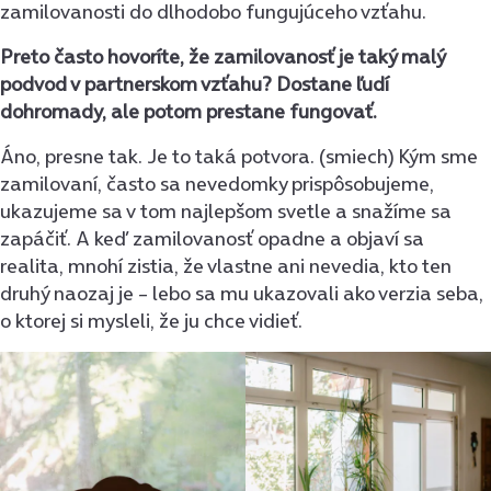
zamilovanosti do dlhodobo fungujúceho vzťahu.
Preto často hovoríte, že zamilovanosť je taký malý
podvod v partnerskom vzťahu? Dostane ľudí
dohromady, ale potom prestane fungovať.
Áno, presne tak. Je to taká potvora. (smiech) Kým sme
zamilovaní, často sa nevedomky prispôsobujeme,
ukazujeme sa v tom najlepšom svetle a snažíme sa
zapáčiť. A keď zamilovanosť opadne a objaví sa
realita, mnohí zistia, že vlastne ani nevedia, kto ten
druhý naozaj je – lebo sa mu ukazovali ako verzia seba,
o ktorej si mysleli, že ju chce vidieť.