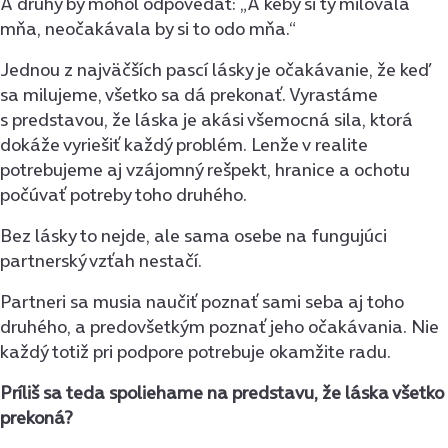
A druhý by mohol odpovedať: „A keby si ty milovala
mňa, neočakávala by si to odo mňa.“
Jednou z najväčších pascí lásky je očakávanie, že keď
sa milujeme, všetko sa dá prekonať. Vyrastáme
s predstavou, že láska je akási všemocná sila, ktorá
dokáže vyriešiť každý problém. Lenže v realite
potrebujeme aj vzájomný rešpekt, hranice a ochotu
počúvať potreby toho druhého.
Bez lásky to nejde, ale sama osebe na fungujúci
partnerský vzťah nestačí.
Partneri sa musia naučiť poznať sami seba aj toho
druhého, a predovšetkým poznať jeho očakávania. Nie
každý totiž pri podpore potrebuje okamžite radu.
Príliš sa teda spoliehame na predstavu, že láska všetko
prekoná?