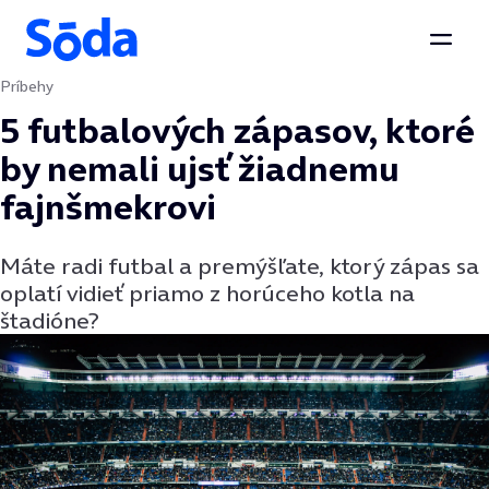
Otvor
Príbehy
Preskočiť na obsah
5 futbalových zápasov, ktoré
by nemali ujsť žiadnemu
fajnšmekrovi
Máte radi futbal a premýšľate, ktorý zápas sa
oplatí vidieť priamo z horúceho kotla na
štadióne?