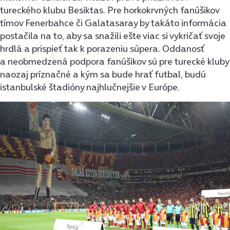
tureckého klubu Besiktas. Pre horkokrvných fanúšikov
tímov Fenerbahce či Galatasaray by takáto informácia
postačila na to, aby sa snažili ešte viac si vykričať svoje
hrdlá a prispieť tak k porazeniu súpera. Oddanosť
a neobmedzená podpora fanúšikov sú pre turecké kluby
naozaj príznačné a kým sa bude hrať futbal, budú
istanbulské štadióny najhlučnejšie v Európe.