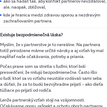
ako sa hádať tak, aby konflikt partnerov nevzďaľoval,
ale, naopak, zbližoval,
kde je hranica medzi zdravou oporou a nezdravým
zachraňovaním partnera.
Existuje bezpodmienečná láska?
Myslím, že v partnerstve je to nereálne. Na partnera
totiž prirodzene máme určité nároky a aj vzťah by mal
napĺňať naše očakávania, potreby a priania.
Počas praxe som sa stretla s ľuďmi, ktorí boli
presvedčení, že milujú bezpodmienečne. Často išlo
o ľudí, ktorí sa vo vzťahu neustále vzdávali sami seba
a dúfali, že za to budú bezvýhradne prijatí – ako dieťa
túžiace po prijatí od rodiča.
Lenže partnerský vzťah stojí na vzájomnosti.
Očakávame oporu, rešpekt a ochotu oboch partnerov