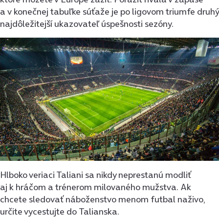
a v konečnej tabuľke súťaže je po ligovom triumfe druhý
najdôležitejší ukazovateľ úspešnosti sezóny.
Hlboko veriaci Taliani sa nikdy neprestanú modliť
aj k hráčom a trénerom milovaného mužstva. Ak
chcete sledovať náboženstvo menom futbal naživo,
určite vycestujte do Talianska.