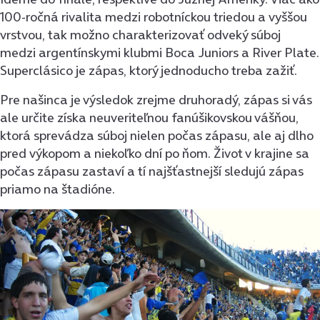
100-ročná rivalita medzi robotníckou triedou a vyššou
vrstvou, tak možno charakterizovať odveký súboj
medzi argentínskymi klubmi Boca Juniors a River Plate.
Superclásico je zápas, ktorý jednoducho treba zažiť.
Pre našinca je výsledok zrejme druhoradý, zápas si vás
ale určite získa neuveriteľnou fanúšikovskou vášňou,
ktorá sprevádza súboj nielen počas zápasu, ale aj dlho
pred výkopom a niekoľko dní po ňom. Život v krajine sa
počas zápasu zastaví a tí najšťastnejší sledujú zápas
priamo na štadióne.