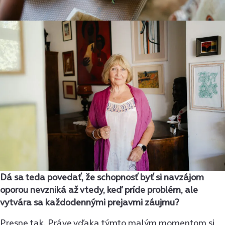
Dá sa teda povedať, že schopnosť byť si navzájom
oporou nevzniká až vtedy, keď príde problém, ale
vytvára sa každodennými prejavmi záujmu?
Presne tak. Práve vďaka týmto malým momentom si