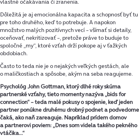
vlastné očakávania či zranenia.
Dôležitá je aj emocionálna kapacita a schopnosť byť tu
pre toho druhého, keď to potrebuje. A napokon
množstvo malých pozitívnych vecí – všímať si detaily,
oceňovať, nekritizovať –, pretože práve to buduje to
spoločné „my“, ktoré vzťah drží pokope aj v ťažkých
obdobiach.
Často to teda nie je o nejakých veľkých gestách, ale
o maličkostiach a spôsobe, akým na seba reagujeme.
Psychológ John Gottman, ktorý dlhé roky skúma
partnerské vzťahy, tieto momenty nazýva „bids for
connection“ – teda malé pokusy o spojenie, keď jeden
partner ponúkne druhému drobný podnet a podvedome
čaká, ako naň zareaguje. Napríklad prídem domov
a partnerovi poviem: „Dnes som videla takého pekného
vtáčika…“