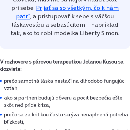
pri sebe.
Prijať sa so všetkým, čo k nám
patrí
, a pristupovať k sebe s väčšou
láskavosťou a sebasúcitom – napríklad
tak, ako to robí modelka Liberty Simon.
V rozhovore s párovou terapeutkou Jolanou Kusou sa
dozviete:
prečo samotná láska nestačí na dlhodobo fungujúci
vzťah,
ako si partneri budujú dôveru a pocit bezpečia ešte
skôr, než príde kríza,
prečo sa za kritikou často skrýva nenaplnená potreba
blízkosti,