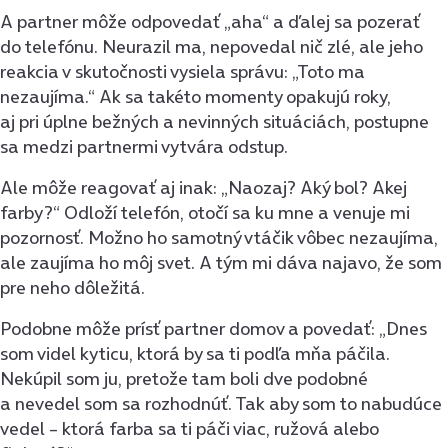
A partner môže odpovedať „aha“ a ďalej sa pozerať
do telefónu. Neurazil ma, nepovedal nič zlé, ale jeho
reakcia v skutočnosti vysiela správu: „Toto ma
nezaujíma.“ Ak sa takéto momenty opakujú roky,
aj pri úplne bežných a nevinných situáciách, postupne
sa medzi partnermi vytvára odstup.
Ale môže reagovať aj inak: „Naozaj? Aký bol? Akej
farby?“ Odloží telefón, otočí sa ku mne a venuje mi
pozornosť. Možno ho samotný vtáčik vôbec nezaujíma,
ale zaujíma ho môj svet. A tým mi dáva najavo, že som
pre neho dôležitá.
Podobne môže prísť partner domov a povedať: „Dnes
som videl kyticu, ktorá by sa ti podľa mňa páčila.
Nekúpil som ju, pretože tam boli dve podobné
a nevedel som sa rozhodnúť. Tak aby som to nabudúce
vedel – ktorá farba sa ti páči viac, ružová alebo