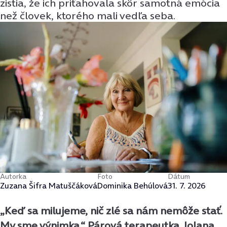
zistia, že ich priťahovala skôr samotná emócia
než človek, ktorého mali vedľa seba.
Autorka
Foto
Dátum
Zuzana Šifra Matuščáková
Dominika Behúlová
31. 7. 2026
„Keď sa milujeme, nič zlé sa nám nemôže stať.
My sme výnimka.“ Párová terapeutka Jolana