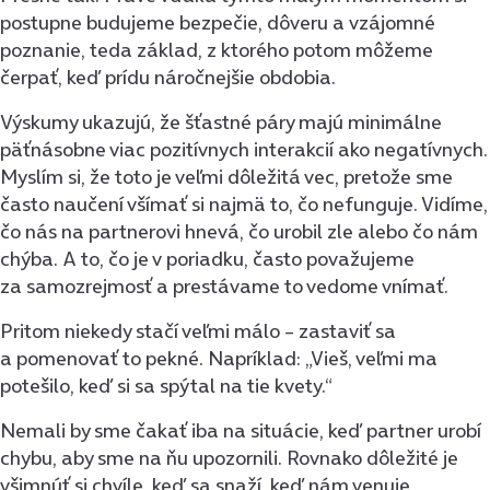
postupne budujeme bezpečie, dôveru a vzájomné
poznanie, teda základ, z ktorého potom môžeme
čerpať, keď prídu náročnejšie obdobia.
Výskumy ukazujú, že šťastné páry majú minimálne
päťnásobne viac pozitívnych interakcií ako negatívnych.
Myslím si, že toto je veľmi dôležitá vec, pretože sme
často naučení všímať si najmä to, čo nefunguje. Vidíme,
čo nás na partnerovi hnevá, čo urobil zle alebo čo nám
chýba. A to, čo je v poriadku, často považujeme
za samozrejmosť a prestávame to vedome vnímať.
Pritom niekedy stačí veľmi málo – zastaviť sa
a pomenovať to pekné. Napríklad: „Vieš, veľmi ma
potešilo, keď si sa spýtal na tie kvety.“
Nemali by sme čakať iba na situácie, keď partner urobí
chybu, aby sme na ňu upozornili. Rovnako dôležité je
všimnúť si chvíle, keď sa snaží, keď nám venuje