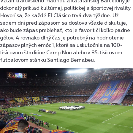
Vzťah kráľovského Madridu a katalánskej Barcelony je
dokonalý príklad kultúrnej, politickej a športovej rivality.
Hovorí sa, že každé El Clásico trvá dva týždne. Už
sedem dní pred zápasom sa doslova všade diskutuje,
ako bude zápas prebiehať, kto je favorit či koľko padne
gólov. A rovnako dlhý čas je potrebný na hodnotenie
zápasov plných emócií, ktoré sa uskutočnia na 100-
tisícovom štadióne Camp Nou alebo v 85-tisícovom
futbalovom stánku Santiago Bernabeu.