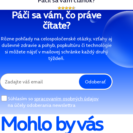
Páčil sa vám článok?
Páči sa vám, čo práve
čítate?
Rôzne pohľady na celospoločenské otázky, vzťahy aj
duševné zdravie a pohyb, popkultúru či technológie
si môžete nájsť v mailovej schránke každý druhý
týždeň.
Odoberať
Súhlasím so
spracovaním osobných údajov
na účely odoberania newslettra
Mohlo by vás