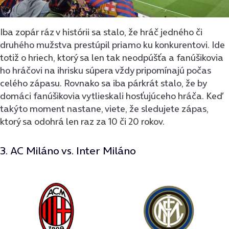
Iba zopár ráz v histórii sa stalo, že hráč jedného či
druhého mužstva prestúpil priamo ku konkurentovi. Ide
totiž o hriech, ktorý sa len tak neodpúšťa a fanúšikovia
ho hráčovi na ihrisku súpera vždy pripomínajú počas
celého zápasu. Rovnako sa iba párkrát stalo, že by
domáci fanúšikovia vytlieskali hosťujúceho hráča. Keď
takýto moment nastane, viete, že sledujete zápas,
ktorý sa odohrá len raz za 10 či 20 rokov.
3. AC Miláno vs. Inter Miláno