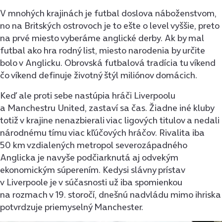
V mnohých krajinách je futbal doslova náboženstvom,
no na Britských ostrovoch je to ešte o level vyššie, preto
na prvé miesto vyberáme anglické derby. Ak by mal
futbal ako hra rodný list, miesto narodenia by určite
bolo v Anglicku. Obrovská futbalová tradícia tu víkend
čo víkend definuje životný štýl miliónov domácich.
Keď ale proti sebe nastúpia hráči Liverpoolu
a Manchestru United, zastaví sa čas. Žiadne iné kluby
totiž v krajine nenazbierali viac ligových titulov a nedali
národnému tímu viac kľúčových hráčov. Rivalita iba
50 km vzdialených metropol severozápadného
Anglicka je navyše podčiarknutá aj odvekým
ekonomickým súperením. Kedysi slávny prístav
v Liverpoole je v súčasnosti už iba spomienkou
na rozmach v 19. storočí, dnešnú nadvládu mimo ihriska
potvrdzuje priemyselný Manchester.