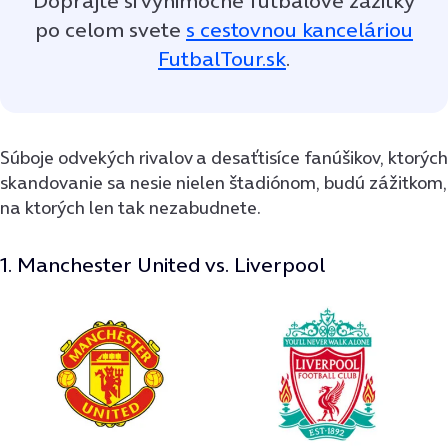
Doprajte si výnimočné futbalové zážitky
po celom svete
s cestovnou kanceláriou
FutbalTour.sk
.
Súboje odvekých rivalov a desaťtisíce fanúšikov, ktorých
skandovanie sa nesie nielen štadiónom, budú zážitkom,
na ktorých len tak nezabudnete.
1. Manchester United vs. Liverpool