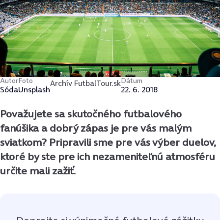
Autor
Foto
Dátum
Archív FutbalTour.sk
Sóda
Unsplash
22. 6. 2018
Považujete sa skutočného futbalového
fanúšika a dobrý zápas je pre vás malým
sviatkom? Pripravili sme pre vás výber duelov,
ktoré by ste pre ich nezameniteľnú atmosféru
určite mali zažiť.