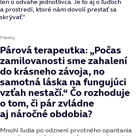
len o odvahe jednotlivca. Je to aj o ľuďoch
a prostredí, ktoré nám dovolí prestať sa
skrývať.“
Príbehy
Párová terapeutka: „Počas
zamilovanosti sme zahalení
do krásneho závoja, no
samotná láska na fungujúci
vzťah nestačí.“ Čo rozhoduje
o tom, či pár zvládne
aj náročné obdobia?
Mnohí ľudia po odznení prvotného opantania