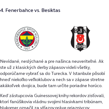
4. Fenerbahce vs. Besiktas
Nevídané, neslýchané a pre našinca neuveriteľné. Ak
ste už z klasických derby zápasov videli všetky,
odporúčame vybrať sa do Turecka. V Istanbule pôsobí
hneď niekoľko veľkoklubov a nech sa v zápase stretne
akákoľvek dvojica, bude tam určite poriadne horúco.
Keď zástupcovia Guinessovej knihy rekordov zisťovali,
ktorí fanúšikovia vládnu svojimi hlasivkami tribúnam,
hlukomer označil za víťazov práve priaznivcov