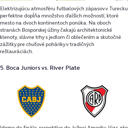
Elektrizujúcu atmosféru futbalových zápasov v Turecku
perfektne dopĺňa množstvo ďalších možností, ktoré
mesto na dvoch kontinentoch ponúka. Na oboch
stranách Bosporskej úžiny čakajú architektonické
klenoty, slávne trhy s jedlom či oblečením a skutočné
zážitky pre chuťové poháriky v tradičných
reštauráciách.
5. Boca Juniors vs. River Plate
Ideme do finále, respektíve do Južnej Ameriky. Viac ako