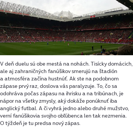
V deň duelu sú obe mestá na nohách. Tisícky domácich,
ale aj zahraničných fanúšikov smerujú na štadión
a atmosféra začína hustnúť. Ak ste na podobnom
zápase prvý raz, doslova vás paralyzuje. To, čo sa
odohráva počas zápasu na ihrisku a na tribúnach, je
nápor na všetky zmysly, aký dokáže ponúknuť iba
anglický futbal. A či vyhrá jedno alebo druhé mužstvo,
verní fanúšikovia svojho obľúbenca len tak nezmenia.
O týždeň je tu predsa nový zápas.