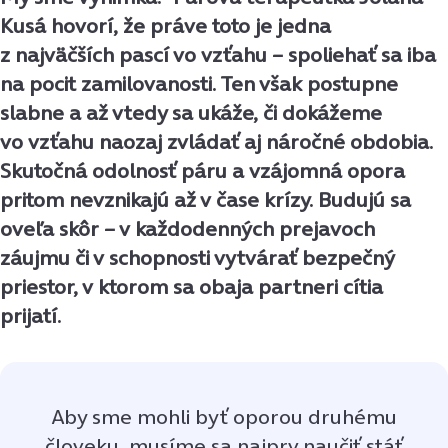
Kusá hovorí, že práve toto je jedna
z najväčších pascí vo vzťahu – spoliehať sa iba
na pocit zamilovanosti. Ten však postupne
slabne a až vtedy sa ukáže, či dokážeme
vo vzťahu naozaj zvládať aj náročné obdobia.
Skutočná odolnosť páru a vzájomná opora
pritom nevznikajú až v čase krízy. Budujú sa
oveľa skôr – v každodenných prejavoch
záujmu či v schopnosti vytvárať bezpečný
priestor, v ktorom sa obaja partneri cítia
prijatí.
Aby sme mohli byť oporou druhému
človeku, musíme sa najprv naučiť stáť