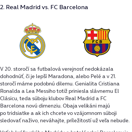
2. Real Madrid vs. FC Barcelona
V 20. storočí sa futbalová verejnosť nedokázala
dohodnúť, či je lepší Maradona, alebo Pelé a v 21.
storočí máme podobnú dilemu. Genialita Cristiana
Ronalda a Lea Messiho totiž priniesla slávnemu El
Clásicu, teda súboju klubov Real Madrid a FC
Barcelona novú dimenziu. Obaja velikáni majú
po tridsiatke a ak ich chcete vo vzájomnom súboji
sledovať naživo, neváhajte, príležitostí už veľa nebude.