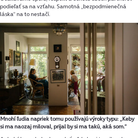
podieľať sa na vzťahu. Samotná „bezpodmienečná
láska“ na to nestačí.
Mnohí ľudia napriek tomu používajú výroky typu: „Keby
si ma naozaj miloval, prijal by si ma takú, aká som.“