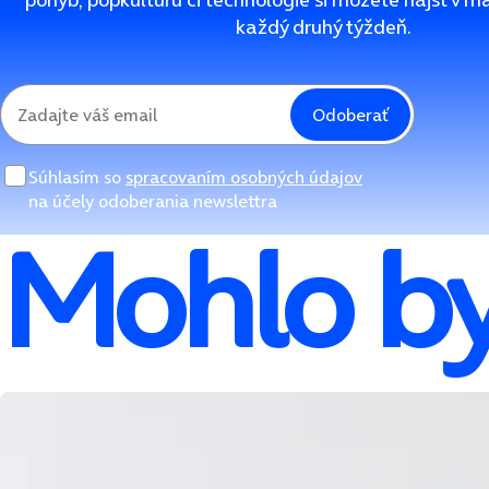
každý druhý týždeň.
Odoberať
Súhlasím so
spracovaním osobných údajov
na účely odoberania newslettra
Mohlo by