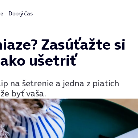
ie
Dobrý čas
iaze? Zasúťažte si
 ako ušetriť
ip na šetrenie a jedna z piatich
že byť vaša.