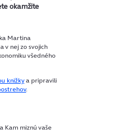
ete okamžite
ka Martina
 v nej zo svojich
 ekonomiku všedného
ou knižky
a pripravili
postrehov
.
žka Kam miznú vaše