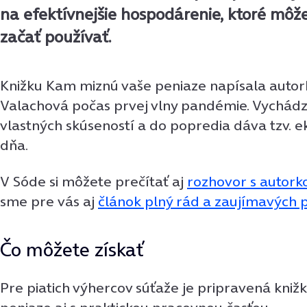
na efektívnejšie hospodárenie, ktoré môž
začať používať.
Knižku Kam miznú vaše peniaze napísala autor
Valachová počas prvej vlny pandémie. Vychádza
vlastných skúseností a do popredia dáva tzv.
dňa.
V Sóde si môžete prečítať aj
rozhovor s autork
sme pre vás aj
článok plný rád a zaujímavých 
Čo môžete získať
Pre piatich výhercov súťaže je pripravená kni