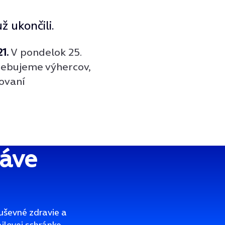
 ukončili.
1.
V pondelok 25.
rebujeme výhercov,
ovaní
?
ráve
uševné zdravie a
ailovej schránke