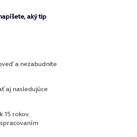
apíšete, aký tip
oveď a nezabudnite
ať aj nasledujúce
k 15 rokov.
o spracovaním