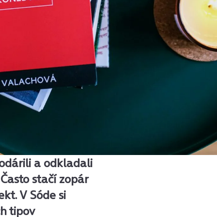
podárili a odkladali
 Často stačí zopár
kt. V Sóde si
h tipov