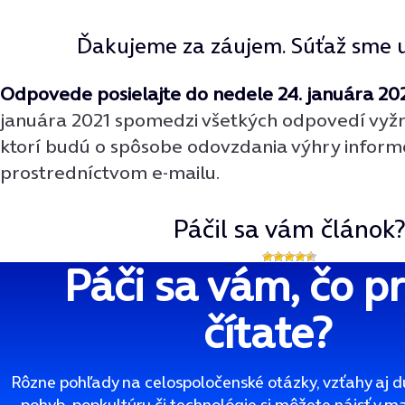
Ďakujeme za záujem. Súťaž sme už
Odpovede posielajte do nedele 24. januára 202
januára 2021 spomedzi všetkých odpovedí vyž
ktorí budú o spôsobe odovzdania výhry inform
prostredníctvom e-mailu.
Páčil sa vám článok
Páči sa vám, čo p
čítate?
Rôzne pohľady na celospoločenské otázky, vzťahy aj d
pohyb, popkultúru či technológie si môžete nájsť v m