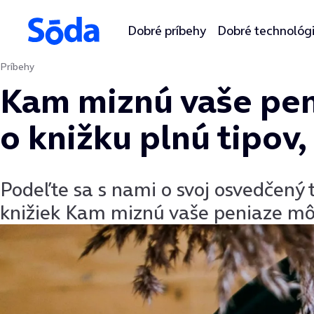
Dobré príbehy
Dobré technológ
Príbehy
Preskočiť na obsah
Kam miznú vaše pen
o knižku plnú tipov,
Podeľte sa s nami o svoj osvedčený t
knižiek Kam miznú vaše peniaze mô