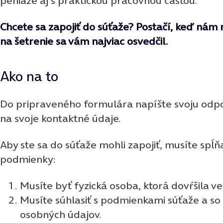
peniaze aj s praktickou pracovnou časťou.
Chcete sa zapojiť do súťaže? Postačí, keď nám n
na šetrenie sa vám najviac osvedčil.
Ako na to
Do pripraveného formulára napíšte svoju odp
na svoje kontaktné údaje.
Aby ste sa do súťaže mohli zapojiť, musíte spĺň
podmienky:
Musíte byť fyzická osoba, ktorá dovŕšila ve
Musíte súhlasiť s podmienkami súťaže a s
osobných údajov.