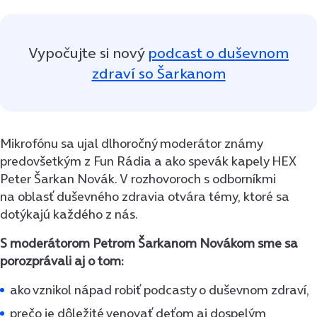
Vypočujte si nový
podcast o duševnom
zdraví so Šarkanom
Mikrofónu sa ujal dlhoročný moderátor známy
predovšetkým z Fun Rádia a ako spevák kapely HEX
Peter Šarkan Novák. V rozhovoroch s odborníkmi
na oblasť duševného zdravia otvára témy, ktoré sa
dotýkajú každého z nás.
S moderátorom Petrom Šarkanom Novákom sme sa
porozprávali aj o tom:
ako vznikol nápad robiť podcasty o duševnom zdraví,
prečo je dôležité venovať deťom aj dospelým