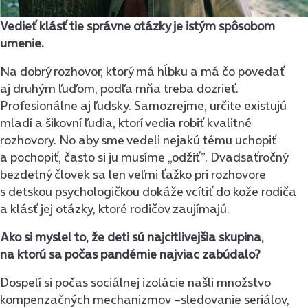
Vedieť klásť tie správne otázky je istým spôsobom
umenie.
Na dobrý rozhovor, ktorý má hĺbku a má čo povedať
aj druhým ľuďom, podľa mňa treba dozrieť.
Profesionálne aj ľudsky. Samozrejme, určite existujú
mladí a šikovní ľudia, ktorí vedia robiť kvalitné
rozhovory. No aby sme vedeli nejakú tému uchopiť
a pochopiť, často si ju musíme „odžiť”. Dvadsaťročný
bezdetný človek sa len veľmi ťažko pri rozhovore
s detskou psychologičkou dokáže vcítiť do kože rodiča
a klásť jej otázky, ktoré rodičov zaujímajú.
Ako si myslel to, že deti sú najcitlivejšia skupina,
na ktorú sa počas pandémie najviac zabúdalo?
Dospelí si počas sociálnej izolácie našli množstvo
kompenzačných mechanizmov −sledovanie seriálov,