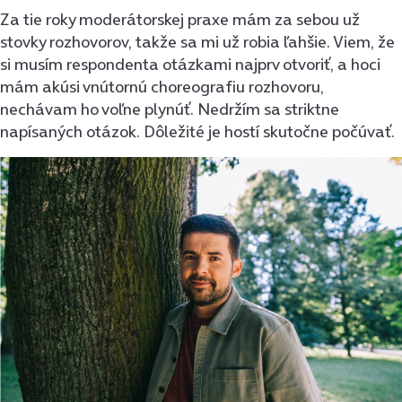
Za tie roky moderátorskej praxe mám za sebou už
stovky rozhovorov, takže sa mi už robia ľahšie. Viem, že
si musím respondenta otázkami najprv otvoriť, a hoci
mám akúsi vnútornú choreografiu rozhovoru,
nechávam ho voľne plynúť. Nedržím sa striktne
napísaných otázok. Dôležité je hostí skutočne počúvať.