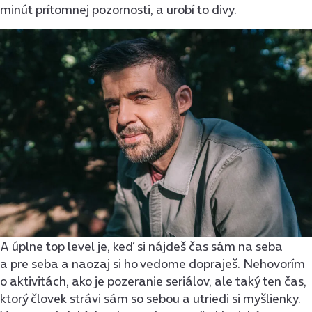
minút prítomnej pozornosti, a urobí to divy.
A úplne top level je, keď si nájdeš čas sám na seba
a pre seba a naozaj si ho vedome dopraješ. Nehovorím
o aktivitách, ako je pozeranie seriálov, ale taký ten čas,
ktorý človek strávi sám so sebou a utriedi si myšlienky.