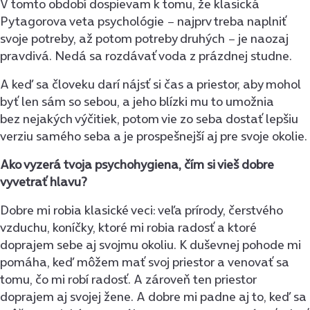
V tomto období dospievam k tomu, že klasická
Pytagorova veta psychológie − najprv treba naplniť
svoje potreby, až potom potreby druhých − je naozaj
pravdivá. Nedá sa rozdávať voda z prázdnej studne.
A keď sa človeku darí nájsť si čas a priestor, aby mohol
byť len sám so sebou, a jeho blízki mu to umožnia
bez nejakých výčitiek, potom vie zo seba dostať lepšiu
verziu samého seba a je prospešnejší aj pre svoje okolie.
Ako vyzerá tvoja psychohygiena, čím si vieš dobre
vyvetrať hlavu?
Dobre mi robia klasické veci: veľa prírody, čerstvého
vzduchu, koníčky, ktoré mi robia radosť a ktoré
doprajem sebe aj svojmu okoliu. K duševnej pohode mi
pomáha, keď môžem mať svoj priestor a venovať sa
tomu, čo mi robí radosť. A zároveň ten priestor
doprajem aj svojej žene. A dobre mi padne aj to, keď sa