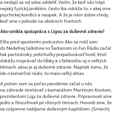
a nedajú sa od seba oddeliť. Verím, že keď nás trápi
nejaký fyzický problém, často iba odráža to, v akej sme
psychickej kondícii a naopak. A že je nám dobre vtedy,
keď sme v pohode na obidvoch frontoch.
Ako vznikla spolupráca s Ligou za duševné zdravie?
Ešte pred spustením podcastov Ako sa máš som
do Nedeľnej talkshow so Šarkanom vo Fun Rádiu začal
tak partizánsky, potichučky prepašovávať hostí, ktorí
dokážu rozprávať do hĺbky a s ľahkosťou aj o veľkých
témach, akou je aj duševné zdravie. Napriek tomu, že
ide o komerčné rádio, to malo veľký ohlas.
A potom som sa počas pandémie začal u nás
na záhrade stretávať s kamarátom Martinom Knutom,
prezidentom Ligy za duševné zdravie. Pripravovali sme
jedlo a filozofovali pri rôznych témach. Hovorili sme, že
sa vzájomne nabíjame duševným kapitálom. (Smiech).