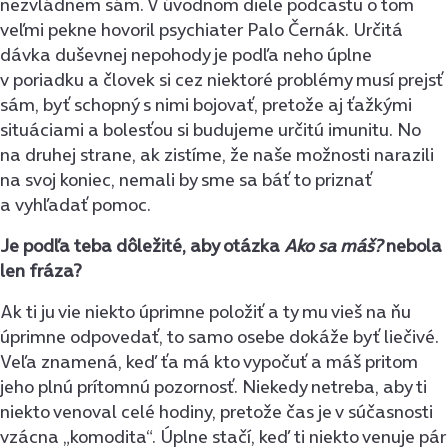
nezvládnem sám. V úvodnom diele podcastu o tom
veľmi pekne hovoril psychiater Palo Černák. Určitá
dávka duševnej nepohody je podľa neho úplne
v poriadku a človek si cez niektoré problémy musí prejsť
sám, byť schopný s nimi bojovať, pretože aj ťažkými
situáciami a bolesťou si budujeme určitú imunitu. No
na druhej strane, ak zistíme, že naše možnosti narazili
na svoj koniec, nemali by sme sa báť to priznať
a vyhľadať pomoc.
Je podľa teba dôležité, aby otázka
Ako sa máš?
nebola
len fráza?
Ak ti ju vie niekto úprimne položiť a ty mu vieš na ňu
úprimne odpovedať, to samo osebe dokáže byť liečivé.
Veľa znamená, keď ťa má kto vypočuť a máš pritom
jeho plnú prítomnú pozornosť. Niekedy netreba, aby ti
niekto venoval celé hodiny, pretože čas je v súčasnosti
vzácna „komodita“. Úplne stačí, keď ti niekto venuje pár