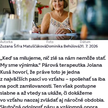
Autorka
Foto
Dátum
Zuzana Šifra Matuščáková
Dominika Behúlová
31. 7. 2026
„Keď sa milujeme, nič zlé sa nám nemôže stať.
My sme výnimka.“ Párová terapeutka Jolana
Kusá hovorí, že práve toto je jedna
z najväčších pascí vo vzťahu – spoliehať sa iba
na pocit zamilovanosti. Ten však postupne
slabne a až vtedy sa ukáže, či dokážeme
vo vzťahu naozaj zvládať aj náročné obdobia.
Skutočná odolnosť páru a vzájomná opora