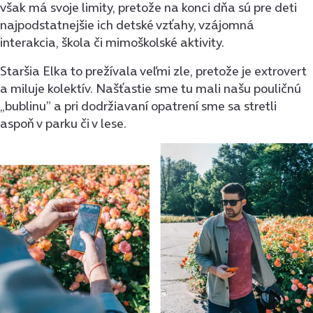
však má svoje limity, pretože na konci dňa sú pre deti
najpodstatnejšie ich detské vzťahy, vzájomná
interakcia, škola či mimoškolské aktivity.
Staršia Elka to prežívala veľmi zle, pretože je extrovert
a miluje kolektív. Našťastie sme tu mali našu pouličnú
„bublinu” a pri dodržiavaní opatrení sme sa stretli
aspoň v parku či v lese.