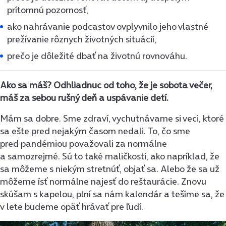
prítomnú pozornosť,
ako nahrávanie podcastov ovplyvnilo jeho vlastné
prežívanie rôznych životných situácií,
prečo je dôležité dbať na životnú rovnováhu.
Ako sa máš? Odhliadnuc od toho, že je sobota večer,
máš za sebou rušný deň a uspávanie detí.
Mám sa dobre. Sme zdraví, vychutnávame si veci, ktoré
sa ešte pred nejakým časom nedali. To, čo sme
pred pandémiou považovali za normálne
a samozrejmé. Sú to také maličkosti, ako napríklad, že
sa môžeme s niekým stretnúť, objať sa. Alebo že sa už
môžeme ísť normálne najesť do reštaurácie. Znovu
skúšam s kapelou, plní sa nám kalendár a tešíme sa, že
v lete budeme opäť hrávať pre ľudí.