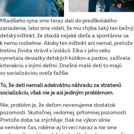
Mladšieho syna sme teraz dali do predškolského
zariadenia, lebo sme videli, že mu chýba taký ten bežný
detský inštinkt, že zbadá nejaké dieťa a spontánne sa
k nemu rozbehne. Akoby ten inštinkt ani nemal, pretože
tretinu života strávil v izolácii. Elka v jeho veku
vymetala desiatky detských kútikov a parkov, zažívala
interakciu s inými deťmi. Dnešné malé deti to majú
so socializáciou oveľa ťažšie.
To, že deti nemali adekvátnu náhradu za stratenú
socializáciu, však nie je asi jediným problémom.
Nie, problém je, že deťom nevenujeme dostatok
pozornosti. Skutočnej, vedomej, prítomnej pozornosti.
Pretože doba sa zrýchľuje, tlak na výkon silnie
a nemáme čas, robíme aj tri veci naraz a nie sme