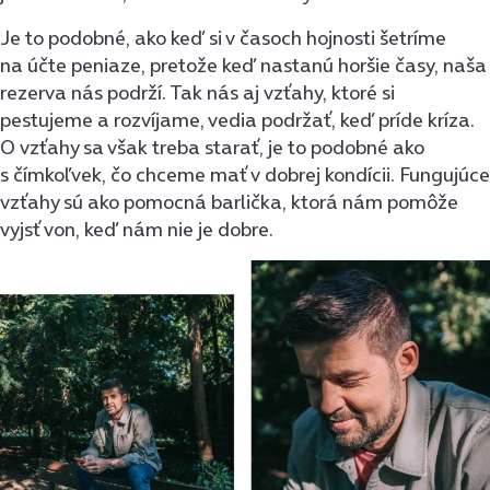
Je to podobné, ako keď si v časoch hojnosti šetríme
na účte peniaze, pretože keď nastanú horšie časy, naša
rezerva nás podrží. Tak nás aj vzťahy, ktoré si
pestujeme a rozvíjame, vedia podržať, keď príde kríza.
O vzťahy sa však treba starať, je to podobné ako
s čímkoľvek, čo chceme mať v dobrej kondícii. Fungujúce
vzťahy sú ako pomocná barlička, ktorá nám pomôže
vyjsť von, keď nám nie je dobre.