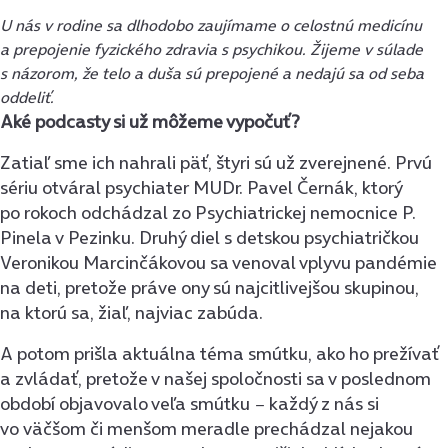
U nás v rodine sa dlhodobo zaujímame o celostnú medicínu
a prepojenie fyzického zdravia s psychikou. Žijeme v súlade
s názorom, že telo a duša sú prepojené a nedajú sa od seba
oddeliť.
Aké podcasty si už môžeme vypočuť?
Zatiaľ sme ich nahrali päť, štyri sú už zverejnené. Prvú
sériu otváral psychiater MUDr. Pavel Černák, ktorý
po rokoch odchádzal zo Psychiatrickej nemocnice P.
Pinela v Pezinku. Druhý diel s detskou psychiatričkou
Veronikou Marcinčákovou sa venoval vplyvu pandémie
na deti, pretože práve ony sú najcitlivejšou skupinou,
na ktorú sa, žiaľ, najviac zabúda.
A potom prišla aktuálna téma smútku, ako ho prežívať
a zvládať, pretože v našej spoločnosti sa v poslednom
období objavovalo veľa smútku − každý z nás si
vo väčšom či menšom meradle prechádzal nejakou