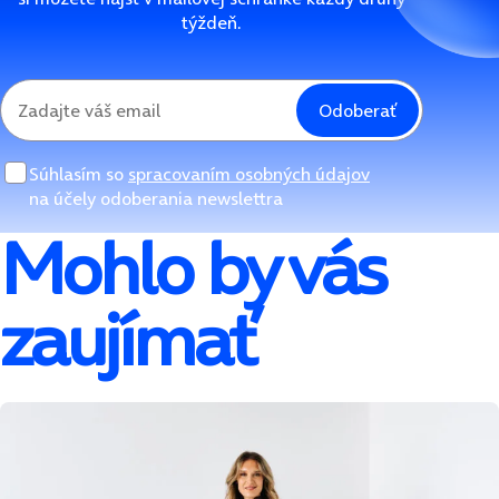
týždeň.
Odoberať
Súhlasím so
spracovaním osobných údajov
na účely odoberania newslettra
Mohlo by vás
zaujímať