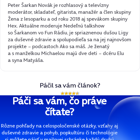
Peter Šarkan Novák je rozhlasový a televízny
moderátor, skladateľ, gitarista, manažér a člen skupiny
Žena z lesoparku a od roku 2018 aj spevákom skupiny
Hex. Aktuálne moderuje Nedeľnú talkshow
so Šarkanom vo Fun Rádiu, je spriaznenou dušou Ligy
za duševné zdravie a spolupodieľa sa na jej najnovšom
projekte − podcastoch Ako sa máš. Je ženatý
a s manželkou Michaelou majú dve deti − dcéru Elu
a syna Matyáša.
Páčil sa vám článok?
Páči sa vám, čo práve
čítate?
Rôzne pohľady na celospoločenské otázky, vzťahy aj
duševné zdravie a pohyb, popkultúru či technológie
si môžete nájsť v mailovej schránke každý druhý