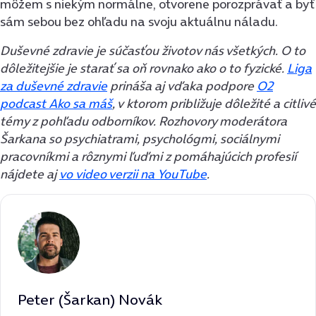
môžem s niekým normálne, otvorene porozprávať a byť
sám sebou bez ohľadu na svoju aktuálnu náladu.
Duševné zdravie je súčasťou životov nás všetkých. O to
dôležitejšie je starať sa oň rovnako ako o to fyzické.
Liga
za duševné zdravie
prináša aj vďaka podpore
O2
podcast Ako sa máš
, v ktorom približuje dôležité a citlivé
témy z pohľadu odborníkov. Rozhovory moderátora
Šarkana so psychiatrami, psychológmi, sociálnymi
pracovníkmi a rôznymi ľuďmi z pomáhajúcich profesií
nájdete aj
vo video verzii na YouTube
.
Peter (Šarkan) Novák