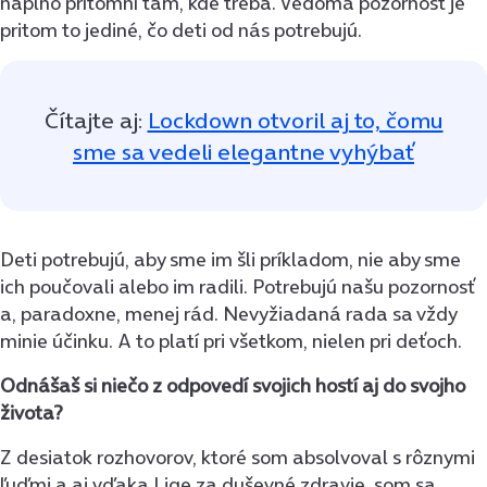
naplno prítomní tam, kde treba. Vedomá pozornosť je
pritom to jediné, čo deti od nás potrebujú.
Čítajte aj:
Lockdown otvoril aj to, čomu
sme sa vedeli elegantne vyhýbať
Deti potrebujú, aby sme im šli príkladom, nie aby sme
ich poučovali alebo im radili. Potrebujú našu pozornosť
a, paradoxne, menej rád. Nevyžiadaná rada sa vždy
minie účinku. A to platí pri všetkom, nielen pri deťoch.
Odnášaš si niečo z odpovedí svojich hostí aj do svojho
života?
Z desiatok rozhovorov, ktoré som absolvoval s rôznymi
ľuďmi a aj vďaka Lige za duševné zdravie, som sa