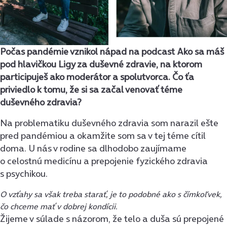
Počas pandémie vznikol nápad na podcast Ako sa máš
pod hlavičkou Ligy za duševné zdravie, na ktorom
participuješ ako moderátor a spolutvorca. Čo ťa
priviedlo k tomu, že si sa začal venovať téme
duševného zdravia?
Na problematiku duševného zdravia som narazil ešte
pred pandémiou a okamžite som sa v tej téme cítil
doma. U nás v rodine sa dlhodobo zaujímame
o celostnú medicínu a prepojenie fyzického zdravia
s psychikou.
O vzťahy sa však treba starať, je to podobné ako s čímkoľvek,
čo chceme mať v dobrej kondícii.
Žijeme v súlade s názorom, že telo a duša sú prepojené