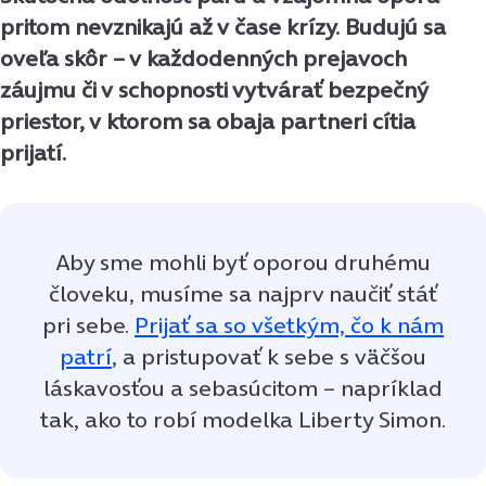
pritom nevznikajú až v čase krízy. Budujú sa
oveľa skôr – v každodenných prejavoch
záujmu či v schopnosti vytvárať bezpečný
priestor, v ktorom sa obaja partneri cítia
prijatí.
Aby sme mohli byť oporou druhému
človeku, musíme sa najprv naučiť stáť
pri sebe.
Prijať sa so všetkým, čo k nám
patrí
, a pristupovať k sebe s väčšou
láskavosťou a sebasúcitom – napríklad
tak, ako to robí modelka Liberty Simon.