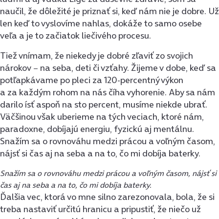
naučil, že dôležité je priznať si, keď nám nie je dobre. Už
len keď to vyslovíme nahlas, dokáže to samo osebe
veľa a je to začiatok liečivého procesu.
Tiež vnímam, že niekedy je dobré zľaviť zo svojich
nárokov − na seba, deti či vzťahy. Žijeme v dobe, keď sa
potľapkávame po pleci za 120-percentný výkon
a za každým rohom na nás číha vyhorenie. Aby sa nám
darilo ísť aspoň na sto percent, musíme niekde ubrať.
Väčšinou však uberieme na tých veciach, ktoré nám,
paradoxne, dobíjajú energiu, fyzickú aj mentálnu.
Snažím sa o rovnováhu medzi prácou a voľným časom,
nájsť si čas aj na seba a na to, čo mi dobíja baterky.
Snažím sa o rovnováhu medzi prácou a voľným časom, nájsť si
čas aj na seba a na to, čo mi dobíja baterky.
Ďalšia vec, ktorá vo mne silno zarezonovala, bola, že si
treba nastaviť určitú hranicu a pripustiť, že niečo už