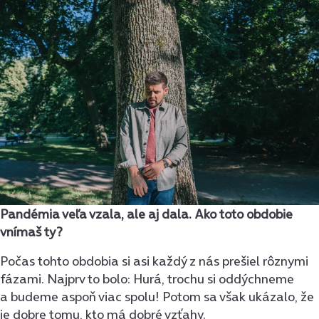
Pandémia veľa vzala, ale aj dala. Ako toto obdobie
vnímaš ty?
Počas tohto obdobia si asi každý z nás prešiel rôznymi
fázami. Najprv to bolo: Hurá, trochu si oddýchneme
a budeme aspoň viac spolu! Potom sa však ukázalo, že
je dobre tomu, kto má dobré vzťahy.