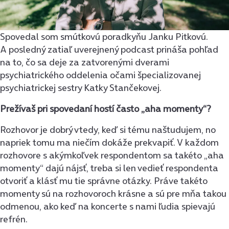
Spovedal som smútkovú poradkyňu Janku Pitkovú.
A posledný zatiaľ uverejnený podcast prináša pohľad
na to, čo sa deje za zatvorenými dverami
psychiatrického oddelenia očami špecializovanej
psychiatrickej sestry Katky Stančekovej.
Prežívaš pri spovedaní hostí často „aha momenty“?
Rozhovor je dobrý vtedy, keď si tému naštudujem, no
napriek tomu ma niečím dokáže prekvapiť. V každom
rozhovore s akýmkoľvek respondentom sa takéto „aha
momenty“ dajú nájsť, treba si len vedieť respondenta
otvoriť a klásť mu tie správne otázky. Práve takéto
momenty sú na rozhovoroch krásne a sú pre mňa takou
odmenou, ako keď na koncerte s nami ľudia spievajú
refrén.