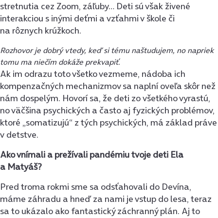
stretnutia cez Zoom, záľuby… Deti sú však živené
interakciou s inými deťmi a vzťahmi v škole či
na rôznych krúžkoch.
Rozhovor je dobrý vtedy, keď si tému naštudujem, no napriek
tomu ma niečím dokáže prekvapiť.
Ak im odrazu toto všetko vezmeme, nádoba ich
kompenzačných mechanizmov sa naplní oveľa skôr než
nám dospelým. Hovorí sa, že deti zo všetkého vyrastú,
no väčšina psychických a často aj fyzických problémov,
ktoré „somatizujú“ z tých psychických, má základ práve
v detstve.
Ako vnímali a prežívali pandémiu tvoje deti Ela
a Matyáš?
Pred troma rokmi sme sa odsťahovali do Devína,
máme záhradu a hneď za nami je vstup do lesa, teraz
sa to ukázalo ako fantastický záchranný plán. Aj to