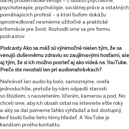
danej problematike venujú − z oblasti psychiatrie,
psychoterapie, psychológie, sociálnej práce a ostatných
pomáhajúcich profesií − a ktorí ľuďom dokážu
sprostredkovať nesmierne užitočné a praktické
informácie pre život. Rozhodli sme sa pre formu
podcastov.
Podcasty Ako sa máš sú výnimočné nielen tým, že sa
venujú duševnému zdraviu so zaujímavými hosťami, ale
aj tým, že si ich možno pozrieť aj ako videá na YouTube.
Prečo ste neostali len pri audionahrávkach?
Nahrávať len audio by bolo, samozrejme, oveľa
jednoduchšie, pretože by nám odpadli starosti
so štúdiom, s nasvietením, líčením, kamerou a pod. No
chceli sme, aby ich obsah ostal na internete ešte roky
a aby sa dal pomerne ľahko vyhľadať a bol dostupný,
keď budú ľudia tieto témy hľadať. A YouTube je
kanálom prvého kontaktu.