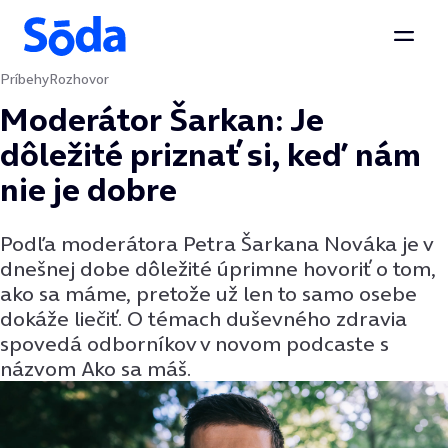
Otvor
Príbehy
Rozhovor
Preskočiť na obsah
Moderátor Šarkan: Je
dôležité priznať si, keď nám
nie je dobre
Podľa moderátora Petra Šarkana Nováka je v
dnešnej dobe dôležité úprimne hovoriť o tom,
ako sa máme, pretože už len to samo osebe
dokáže liečiť. O témach duševného zdravia
spovedá odborníkov v novom podcaste s
názvom Ako sa máš.