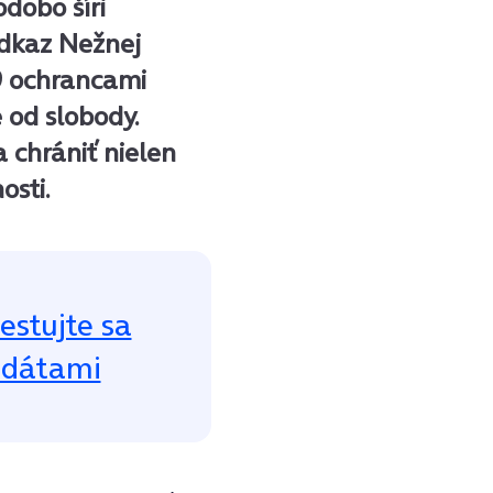
dobo šíri
dkaz Nežnej
89 ochrancami
 od slobody.
a chrániť nielen
osti.
estujte sa
 dátami