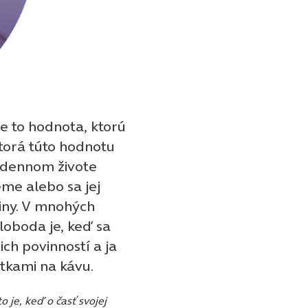
e to hodnota, ktorú
ktorá túto hodnotu
dodennom živote
eme alebo sa jej
iny. V mnohých
oboda je, keď sa
ich povinností a ja
tkami na kávu.
 je, keď o časť svojej