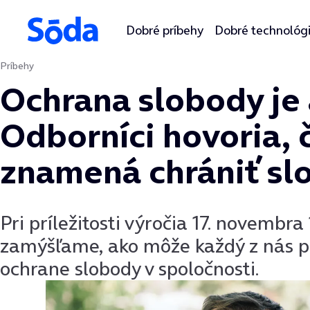
Dobré príbehy
Dobré technológ
Príbehy
Preskočiť na obsah
Ochrana slobody je a
Odborníci hovoria, 
znamená chrániť sl
Pri príležitosti výročia 17. novembr
zamýšľame, ako môže každý z nás pr
ochrane slobody v spoločnosti.