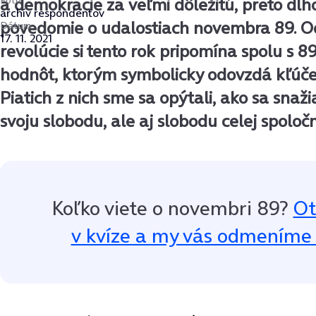
Foto
a demokracie za veľmi dôležitú, preto dlho
archív respondentov
povedomie o udalostiach novembra 89. O
Dátum
17. 11. 2021
revolúcie si tento rok pripomína spolu s 
hodnôt, ktorým symbolicky odovzdá kľúče
Piatich z nich sme sa opýtali, ako sa snaži
svoju slobodu, ale aj slobodu celej spoločn
Koľko viete o novembri 89?
Ot
v kvíze a my vás odmeníme