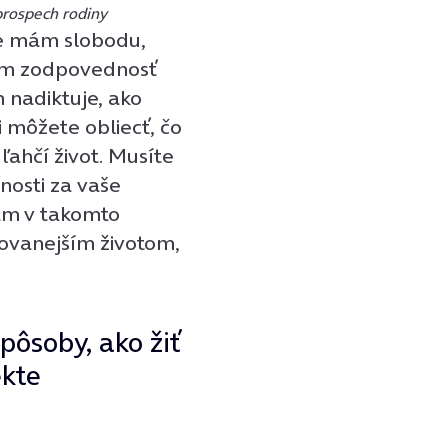
prospech rodiny
že mám slobodu,
rám zodpovednosť
m nadiktuje, ako
i môžete obliecť, čo
ľahčí život. Musíte
nosti za vaše
mám v takomto
ovanejším životom,
pôsoby, ako žiť
ekte