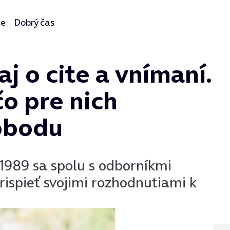
ie
Dobrý čas
j o cite a vnímaní.
čo pre nich
obodu
a 1989 sa spolu s odborníkmi
ispieť svojimi rozhodnutiami k