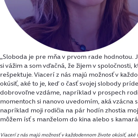
„Sloboda je pre mňa v prvom rade hodnotou. J
si vážim a som vďačná, že žijem v spoločnosti, 
rešpektuje. Viacerí z nás majú možnosť v kaž
okúsiť, aké to je, keď o časť svojej slobody príd
dobrovoľne vzdáme, napríklad v prospech rod
momentoch si nanovo uvedomím, aká vzácna sl
napríklad moji rodičia na pár hodín zhostia moj
môžem ísť s manželom do kina alebo s kamará
Viacerí z nás majú možnosť v každodennom živote okúsiť, aké to