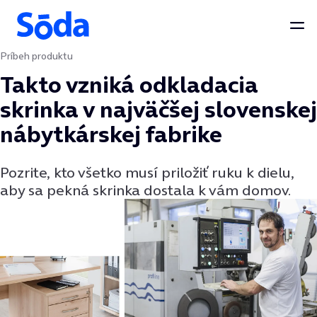
Otv
Príbeh produktu
Preskočiť na obsah
Takto vzniká odkladacia
skrinka v najväčšej slovenskej
nábytkárskej fabrike
Pozrite, kto všetko musí priložiť ruku k dielu,
aby sa pekná skrinka dostala k vám domov.