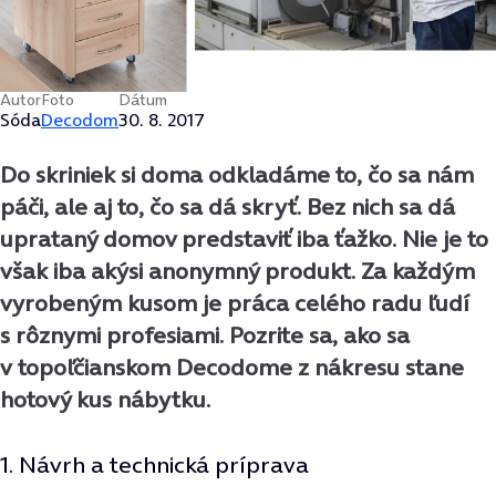
Autor
Foto
Dátum
Sóda
Decodom
30. 8. 2017
Do skriniek si doma odkladáme to, čo sa nám
páči, ale aj to, čo sa dá skryť. Bez nich sa dá
uprataný domov predstaviť iba ťažko. Nie je to
však iba akýsi anonymný produkt. Za každým
vyrobeným kusom je práca celého radu ľudí
s rôznymi profesiami. Pozrite sa, ako sa
v topoľčianskom Decodome z nákresu stane
hotový kus nábytku.
1. Návrh a technická príprava