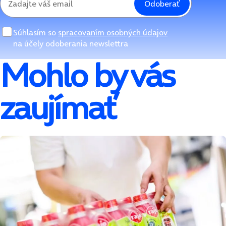
Odoberať
Súhlasím so
spracovaním osobných údajov
na účely odoberania newslettra
Mohlo by vás
zaujímať