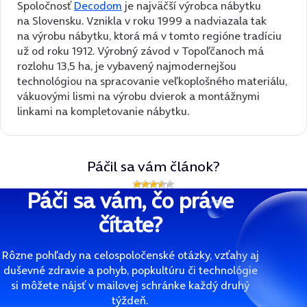
Spoločnosť
Decodom
je najväčší výrobca nábytku
na Slovensku. Vznikla v roku 1999 a nadviazala tak
na výrobu nábytku, ktorá má v tomto regióne tradíciu
už od roku 1912. Výrobný závod v Topoľčanoch má
rozlohu 13,5 ha, je vybavený najmodernejšou
technológiou na spracovanie veľkoplošného materiálu,
vákuovými lismi na výrobu dvierok a montážnymi
linkami na kompletovanie nábytku.
Páčil sa vám článok?
Páči sa vám, čo práve
čítate?
Rôzne pohľady na celospoločenské otázky, vzťahy aj
duševné zdravie a pohyb, popkultúru či technológie
si môžete nájsť v mailovej schránke každý druhý
týždeň.