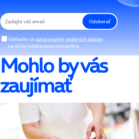
Odoberať
Súhlasím so
spracovaním osobných údajov
na účely odoberania newslettra
Mohlo by vás
zaujímať