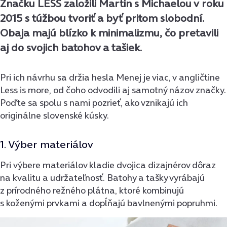
Značku LESS založili Martin s Michaelou v roku
2015 s túžbou tvoriť a byť pritom slobodní.
Obaja majú blízko k minimalizmu, čo pretavili
aj do svojich batohov a tašiek.
Pri ich návrhu sa držia hesla Menej je viac, v angličtine
Less is more, od čoho odvodili aj samotný názov značky.
Poďte sa spolu s nami pozrieť, ako vznikajú ich
originálne slovenské kúsky.
1. Výber materiálov
Pri výbere materiálov kladie dvojica dizajnérov dôraz
na kvalitu a udržateľnosť. Batohy a tašky vyrábajú
z prírodného režného plátna, ktoré kombinujú
s koženými prvkami a dopĺňajú bavlnenými popruhmi.