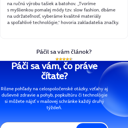
na ručnú výrobu tašiek a batohov. „Tvoríme
s myšlienkou pomalej módy tzv. slow fashion, dbáme
na udržateľnosť, vyberáme kvalitné materiály
a spoľahlivé technológie,“ hovoria zakladatelia značky.
Páčil sa vám článok?
Páči sa vám, čo práve
čítate?
Rôzne pohľady na celospoločenské otázky, vzťahy aj
duševné zdravie a pohyb, popkultúru či technológie
si môžete nájsť v mailovej schránke každý druhý
týždeň.