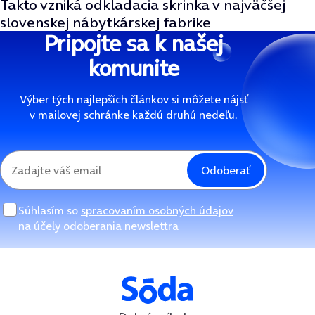
Takto vzniká odkladacia skrinka v najväčšej
slovenskej nábytkárskej fabrike
Pripojte sa k našej
komunite
Výber tých najlepších článkov si môžete nájsť
v mailovej schránke každú druhú nedeľu.
Odoberať
Súhlasím so
spracovaním osobných údajov
na účely odoberania newslettra