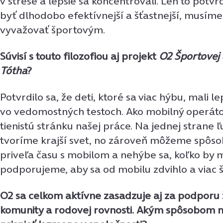
v strese a lepšie sa koncentrovali. Len to potv
byť dlhodobo efektívnejší a šťastnejší, musí
vyvažovať športovým.
Súvisí s touto filozofiou aj projekt
O2 Športovej
Tótha
?
Potvrdilo sa, že deti, ktoré sa viac hýbu, mali l
vo vedomostných testoch. Ako mobilný operát
tienistú stránku našej práce. Na jednej strane 
tvoríme krajší svet, no zároveň môžeme spôsobi
priveľa času s mobilom a nehýbe sa, koľko by 
podporujeme, aby sa od mobilu zdvihlo a viac 
O2 sa celkom aktívne zasadzuje aj za podporu
komunity a rodovej rovnosti. Akým spôsobom 