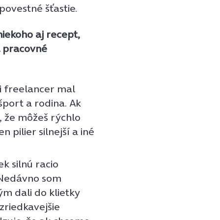
povestné šťastie.
iekoho aj recept,
al pracovné
i freelancer mal
šport a rodina. Ak
a, že môžeš rýchlo
pilier silnejší a iné
k silnú racio
. Nedávno som
m dali do klietky
zriedkavejšie