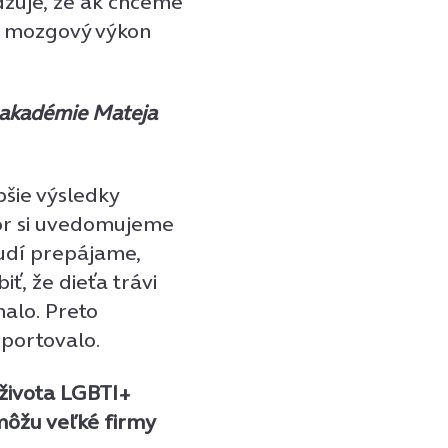
rdzuje, že ak chceme
me mozgový výkon
 akadémie Mateja
epšie výsledky
or si uvedomujeme
ľudí prepájame,
ť, že dieťa trávi
malo. Preto
športovalo.
 života LGBTI+
môžu veľké firmy