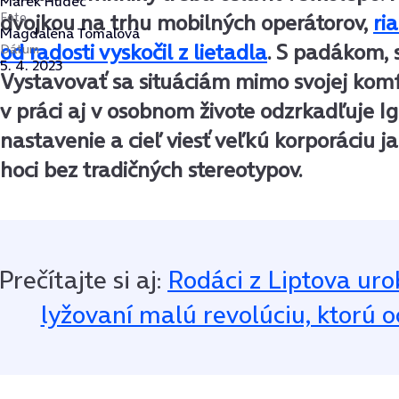
Marek Hudec
Foto
dvojkou na trhu mobilných operátorov,
ri
Magdaléna Tomalová
od radosti vyskočil z lietadla
. S padákom,
Dátum
5. 4. 2023
Vystavovať sa situáciám mimo svojej komf
v práci aj v osobnom živote odzrkadľuje 
nastavenie a cieľ viesť veľkú korporáciu
hoci bez tradičných stereotypov.
Prečítajte si aj:
Rodáci z Liptova uro
lyžovaní malú revolúciu, ktorú o