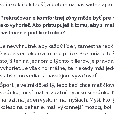
stále o kúsok lepší, a potom na nás sadne aj to 
Prekračovanie komfortnej zóny môže byť pre n
ako vyhorieť. Ako pristupuješ k tomu, aby si m
nastavenie pod kontrolou?
Je nevyhnutné, aby každý líder, zamestnanec č
život a veci okolo aj mimo práce. Pre mňa je to 
stojíš len na jednom z týchto pilierov, je pravd
vyhorieť. Je však normálne, že niekedy máš jeden 
slabšie, no vedia sa navzájom vyvažovať.
Šport je veľmi dôležitý, lebo keď chce mať člove
stránku, musí mať aj zdatnú fyzickú schránku
narazil na jeden výskum na myšiach. Myši, ktorý
koleso na behanie, mali výkonnejší mozog, boli 