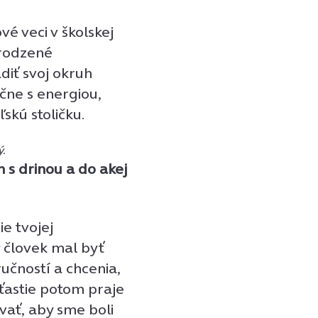
é veci v školskej
irodzené
adiť svoj okruh
čne s energiou,
skú stoličku.
ý.
 s drinou a do akej
e tvojej
y človek mal byť
učností a chcenia,
ťastie potom praje
vať, aby sme boli