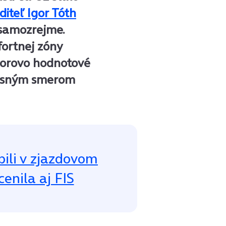
aditeľ Igor Tóth
 samozrejme.
ortnej zóny
Igorovo hodnotové
 jasným smerom
bili v zjazdovom
cenila aj FIS