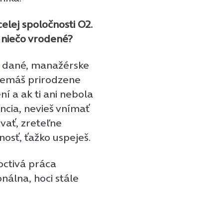
celej spoločnosti O2.
 niečo vrodené?
čo dané, manažérske
 nemáš prirodzene
ní a ak ti ani nebola
ncia, nevieš vnímať
ovať, zreteľne
osť, ťažko uspeješ.
octivá práca
nálna, hoci stále