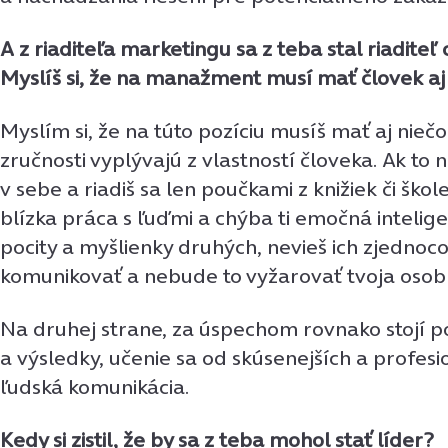
A z riaditeľa marketingu sa z teba stal riaditeľ 
Myslíš si, že na manažment musí mať človek aj
Myslím si, že na túto pozíciu musíš mať aj nie
zručnosti vyplývajú z vlastností človeka. Ak to
v sebe a riadiš sa len poučkami z knižiek či škole
blízka práca s ľuďmi a chýba ti emočná intelige
pocity a myšlienky druhých, nevieš ich zjednoc
komunikovať a nebude to vyžarovať tvoja osobn
Na druhej strane, za úspechom rovnako stojí p
a výsledky, učenie sa od skúsenejších a profesio
ľudská komunikácia.
Kedy si zistil, že by sa z teba mohol stať líder?