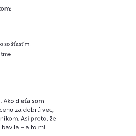
tom:
o so šťastím,
v tme
m. Ako dieťa som
ceho za dobrú vec,
níkom. Asi preto, že
bavila – a to mi