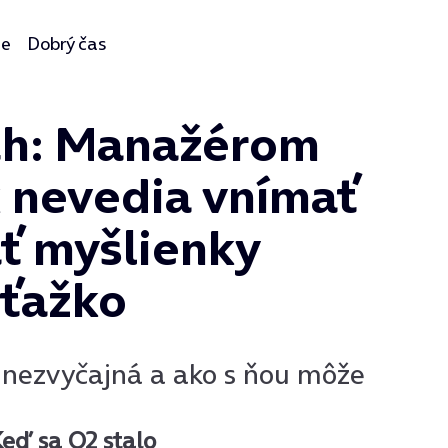
ie
Dobrý čas
óth: Manažérom
k nevedia vnímať
ať myšlienky
 ťažko
 nezvyčajná a ako s ňou môže
Keď sa O2 stalo