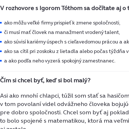
V rozhovore s Igorom Tóthom sa dočítate aj o 
ako môžu veľké firmy prispieť k zmene spoločnosti,
či musí mať človek na manažment vrodený talent,
ako súvisí kariérny úspech s cieľavedomou prácou a ak
ako sa cítil pri zoskoku z lietadla alebo počas týždňa 
a ako podľa neho vyzerá spokojný zamestnanec.
Čím si chcel byť, keď si bol malý?
Asi ako mnohí chlapci, túžil som stať sa hasičo
v tom povolaní videl odvážneho človeka bojujú
pre dobro spoločnosti. Chcel som byť aj poklad
to bolo spojené s matematikou, ktorá ma veľmi 
aj zostalo.