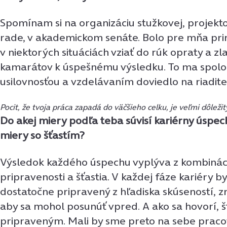
Spomínam si na organizáciu stužkovej, projektov
rade, v akademickom senáte. Bolo pre mňa pr
v niektorých situáciách vziať do rúk opraty a zl
kamarátov k úspešnému výsledku. To ma spolo
usilovnosťou a vzdelávaním doviedlo na riaditeľ
Pocit, že tvoja práca zapadá do väčšieho celku, je veľmi dôležit
Do akej miery podľa teba súvisí kariérny úspech
miery so šťastím?
Výsledok každého úspechu vyplýva z kombináci
pripravenosti a šťastia. V každej fáze kariéry b
dostatočne pripravený z hľadiska skúseností, zr
aby sa mohol posunúť vpred. A ako sa hovorí, š
pripraveným. Mali by sme preto na sebe praco