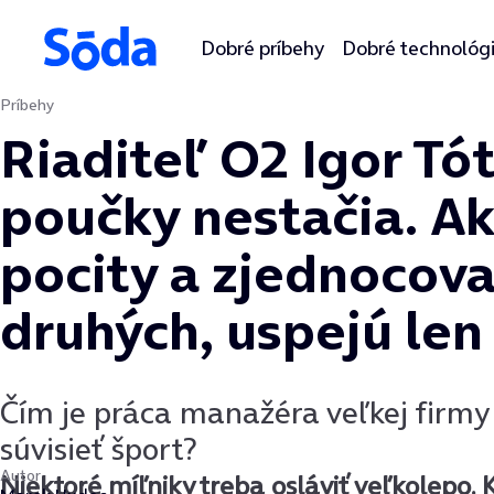
Dobré príbehy
Dobré technológ
Príbehy
Preskočiť na obsah
Riaditeľ O2 Igor T
poučky nestačia. A
pocity a zjednocov
druhých, uspejú len
Čím je práca manažéra veľkej firmy
súvisieť šport?
Autor
Niektoré míľniky treba osláviť veľkolepo. 