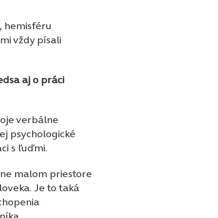
, hemisféru
mi vždy písali
dsa aj o práci
voje verbálne
jej psychologické
ci s ľuďmi.
rne malom priestore
loveka. Je to taká
chopenia
níka.