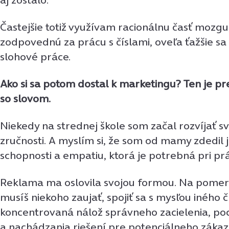
Častejšie totiž využívam racionálnu časť mozgu
zodpovednú za prácu s číslami, oveľa ťažšie sa 
slohové práce.
Ako si sa potom dostal k marketingu? Ten je pre
so slovom.
Niekedy na strednej škole som začal rozvíjať s
zručnosti. A myslím si, že som od mamy zdedil 
schopnosti a empatiu, ktorá je potrebná pri prá
Reklama ma oslovila svojou formou. Na pome
musíš niekoho zaujať, spojiť sa s mysľou iného č
koncentrovaná nálož správneho zacielenia, po
a nachádzania riešení pre potenciálneho zákaz