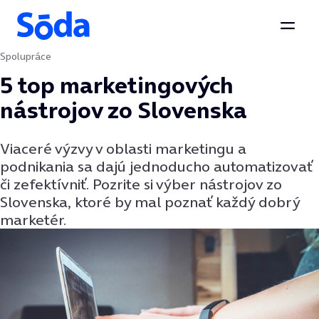
Otvor
Spolupráce
Preskočiť na obsah
5 top marketingových
nástrojov zo Slovenska
Viaceré výzvy v oblasti marketingu a
podnikania sa dajú jednoducho automatizovať
či zefektívniť. Pozrite si výber nástrojov zo
Slovenska, ktoré by mal poznať každý dobrý
marketér.