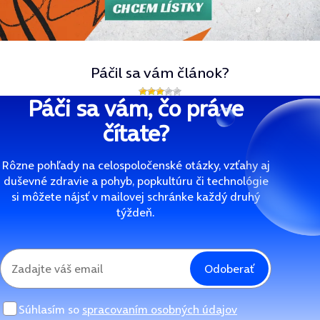
Páčil sa vám článok?
Páči sa vám, čo práve
čítate?
Rôzne pohľady na celospoločenské otázky, vzťahy aj
duševné zdravie a pohyb, popkultúru či technológie
si môžete nájsť v mailovej schránke každý druhý
týždeň.
Odoberať
Súhlasím so
spracovaním osobných údajov