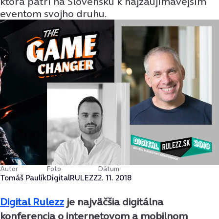
ktorá patrí na Slovensku k najzaujímavejším
eventom svojho druhu.
Autor
Foto
Dátum
Tomáš Paulík
DigitalRULEZZ
2. 11. 2018
Digital Rulezz
je najväčšia digitálna
konferencia o internetovom a mobilnom