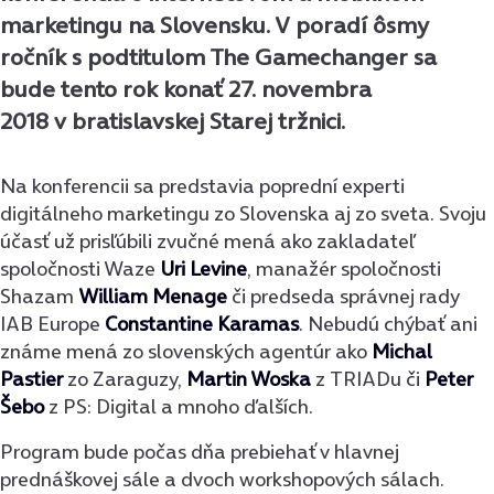
marketingu na Slovensku. V poradí ôsmy
ročník s podtitulom The Gamechanger sa
bude tento rok konať 27. novembra
2018 v bratislavskej Starej tržnici.
Na konferencii sa predstavia poprední experti
digitálneho marketingu zo Slovenska aj zo sveta. Svoju
účasť už prisľúbili zvučné mená ako zakladateľ
spoločnosti Waze
Uri Levine
, manažér spoločnosti
Shazam
William Menage
či predseda správnej rady
IAB Europe
Constantine Karamas
. Nebudú chýbať ani
známe mená zo slovenských agentúr ako
Michal
Pastier
zo Zaraguzy,
Martin Woska
z TRIADu či
Peter
Šebo
z PS: Digital a mnoho ďalších.
Program bude počas dňa prebiehať v hlavnej
prednáškovej sále a dvoch workshopových sálach.