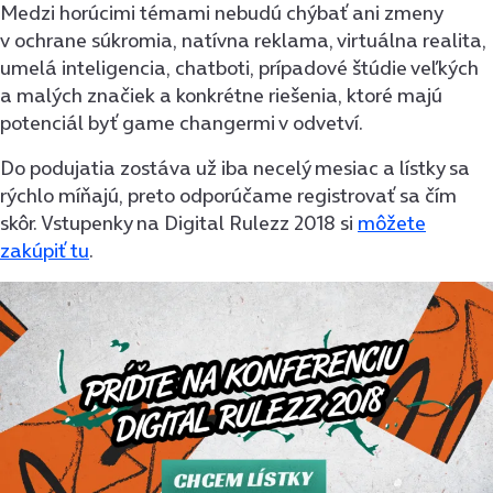
Medzi horúcimi témami nebudú chýbať ani zmeny
v ochrane súkromia, natívna reklama, virtuálna realita,
umelá inteligencia, chatboti, prípadové štúdie veľkých
a malých značiek a konkrétne riešenia, ktoré majú
potenciál byť game changermi v odvetví.
Do podujatia zostáva už iba necelý mesiac a lístky sa
rýchlo míňajú, preto odporúčame registrovať sa čím
skôr. Vstupenky na Digital Rulezz 2018 si
môžete
zakúpiť tu
.