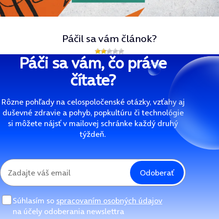
Páčil sa vám článok?
Páči sa vám, čo práve
čítate?
Rôzne pohľady na celospoločenské otázky, vzťahy aj
duševné zdravie a pohyb, popkultúru či technológie
si môžete nájsť v mailovej schránke každý druhý
týždeň.
Odoberať
Súhlasím so
spracovaním osobných údajov
na účely odoberania newslettra