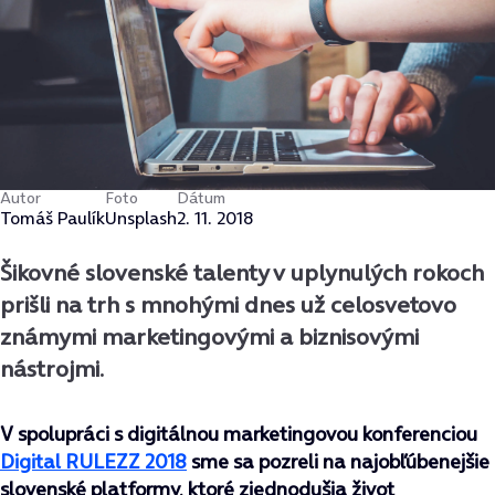
Autor
Foto
Dátum
Tomáš Paulík
Unsplash
2. 11. 2018
Šikovné slovenské talenty v uplynulých rokoch
prišli na trh s mnohými dnes už celosvetovo
známymi marketingovými a biznisovými
nástrojmi.
V spolupráci s digitálnou marketingovou konferenciou
Digital RULEZZ 2018
sme sa pozreli na najobľúbenejšie
slovenské platformy, ktoré zjednodušia život