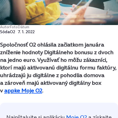
Autor
Foto
Dátum
Sóda
O2
7. 1. 2022
Spoločnosť O2 ohlásila začiatkom januára
zníženie hodnoty Digitálneho bonusu z dvoch
na jedno euro. Využívať ho môžu zákazníci,
ktorí majú aktivovanú digitálnu formu faktúry,
uhrádzajú ju digitálne z pohodlia domova
a zároveň majú aktivovaný digitálny box
v
appke Moje O2
.
Nainštalujte si aplikáciu
Moje O2
a získajte