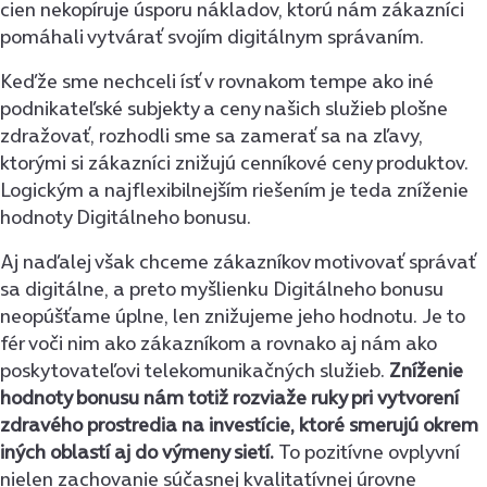
cien nekopíruje úsporu nákladov, ktorú nám zákazníci
pomáhali vytvárať svojím digitálnym správaním.
Keďže sme nechceli ísť v rovnakom tempe ako iné
podnikateľské subjekty a ceny našich služieb plošne
zdražovať, rozhodli sme sa zamerať sa na zľavy,
ktorými si zákazníci znižujú cenníkové ceny produktov.
Logickým a najflexibilnejším riešením je teda zníženie
hodnoty Digitálneho bonusu.
Aj naďalej však chceme zákazníkov motivovať správať
sa digitálne, a preto myšlienku Digitálneho bonusu
neopúšťame úplne, len znižujeme jeho hodnotu. Je to
fér voči nim ako zákazníkom a rovnako aj nám ako
poskytovateľovi telekomunikačných služieb.
Zníženie
hodnoty bonusu nám totiž rozviaže ruky pri vytvorení
zdravého prostredia na investície, ktoré smerujú okrem
iných oblastí aj do výmeny sietí.
To pozitívne ovplyvní
nielen zachovanie súčasnej kvalitatívnej úrovne