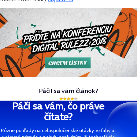
Páčil sa vám článok?
Páči sa vám, čo práve
čítate?
Rôzne pohľady na celospoločenské otázky, vzťahy aj
duševné zdravie a pohyb, popkultúru či technológie