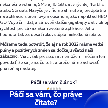
nekonečné volania, SMS aj 10 GB dát v rýchlej 4G LTE
alebo 5G sieti. Navyše je v ňom zahrnuté aj predplatné
na aplikáciu s prémiovým obsahom, ako napríklad HBO
GO, Voyo či Tidal, a zároveň ďalšie gigabajty dát v plnej
rýchlosti pre zákazníkom zvolené aplikácie. Jeho
hodnota tak za desať rokov stúpla niekoľkonásobne.
Môžeme teda potvrdiť, že aj na rok 2022 máme veľké
plány a pozitívnych zmien sa dočkajú všetci naši
zákazníci.
Viac však prezrádzať nemôžem, môžem len
povedať, že sa je na čo tešiť a prečo nám zachovať
priazeň aj naďalej.
Páčil sa vám článok?
Páči sa vám, čo práve
čítate?