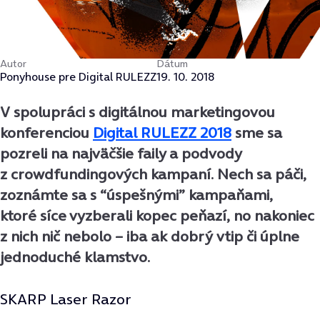
Autor
Dátum
Ponyhouse pre Digital RULEZZ
19. 10. 2018
V spolupráci s digitálnou marketingovou
konferenciou
Digital RULEZZ 2018
sme sa
pozreli na najväčšie faily a podvody
z crowdfundingových kampaní. Nech sa páči,
zoznámte sa s “úspešnými” kampaňami,
ktoré síce vyzberali kopec peňazí, no nakoniec
z nich nič nebolo – iba ak dobrý vtip či úplne
jednoduché klamstvo.
SKARP Laser Razor