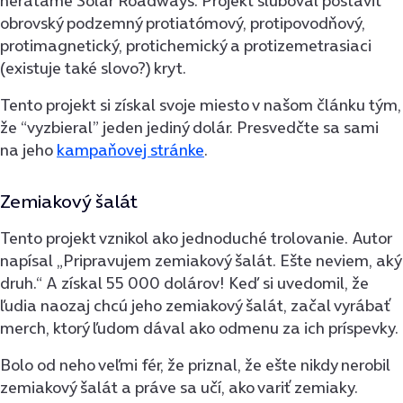
nerátame Solar Roadways. Projekt sľuboval postaviť
obrovský podzemný protiatómový, protipovodňový,
protimagnetický, protichemický a protizemetrasiaci
(existuje také slovo?) kryt.
Tento projekt si získal svoje miesto v našom článku tým,
že “vyzbieral” jeden jediný dolár. Presvedčte sa sami
na jeho
kampaňovej stránke
.
Zemiakový šalát
Tento projekt vznikol ako jednoduché trolovanie. Autor
napísal „Pripravujem zemiakový šalát. Ešte neviem, aký
druh.“ A získal 55 000 dolárov! Keď si uvedomil, že
ľudia naozaj chcú jeho zemiakový šalát, začal vyrábať
merch, ktorý ľudom dával ako odmenu za ich príspevky.
Bolo od neho veľmi fér, že priznal, že ešte nikdy nerobil
zemiakový šalát a práve sa učí, ako variť zemiaky.