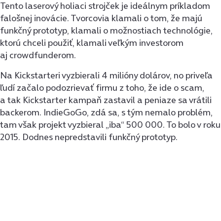
Tento laserový holiaci strojček je ideálnym príkladom
falošnej inovácie. Tvorcovia klamali o tom, že majú
funkčný prototyp, klamali o možnostiach technológie,
ktorú chceli použiť, klamali veľkým investorom
aj crowdfunderom.
Na Kickstarteri vyzbierali 4 milióny dolárov, no priveľa
ľudí začalo podozrievať firmu z toho, že ide o scam,
a tak Kickstarter kampaň zastavil a peniaze sa vrátili
backerom. IndieGoGo, zdá sa, s tým nemalo problém,
tam však projekt vyzbieral „iba“ 500 000. To bolo v roku
2015. Dodnes nepredstavili funkčný prototyp.