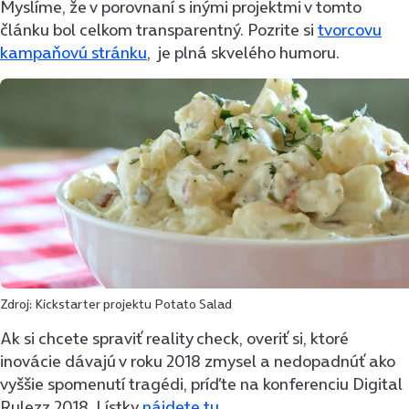
Myslíme, že v porovnaní s inými projektmi v tomto
článku bol celkom transparentný. Pozrite si
tvorcovu
kampaňovú stránku
, je plná skvelého humoru.
Zdroj: Kickstarter projektu Potato Salad
Ak si chcete spraviť reality check, overiť si, ktoré
inovácie dávajú v roku 2018 zmysel a nedopadnúť ako
vyššie spomenutí tragédi, príďte na konferenciu Digital
Rulezz 2018. Lístky
nájdete tu
.