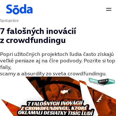
Otv
Spolupráce
Preskočiť na obsah
7 falošných inovácií
z crowdfundingu
Popri užitočných projektoch ľudia často získajú
veľké peniaze aj na číre podvody. Pozrite si top
faily,
scamy a absurdity zo sveta crowdfundingu.