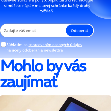
si môžete nájsť v mailovej schránke každý druhý
týždeň.
Odoberať
Súhlasím so
spracovaním osobných údajov
na účely odoberania newslettra
Mohlo by vás
zaujímať