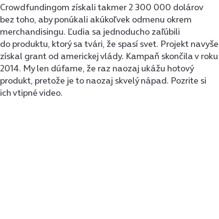
Crowdfundingom získali takmer 2 300 000 dolárov
bez toho, aby ponúkali akúkoľvek odmenu okrem
merchandisingu. Ľudia sa jednoducho zaľúbili
do produktu, ktorý sa tvári, že spasí svet. Projekt navyše
získal grant od americkej vlády. Kampaň skončila v roku
2014. My len dúfame, že raz naozaj ukážu hotový
produkt, pretože je to naozaj skvelý nápad. Pozrite si
ich vtipné video.