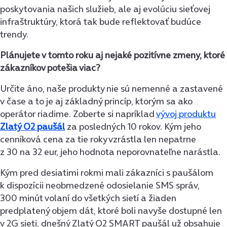
poskytovania našich služieb, ale aj evolúciu sieťovej
infraštruktúry, ktorá tak bude reflektovať budúce
trendy.
Plánujete v tomto roku aj nejaké pozitívne zmeny, ktoré
zákazníkov potešia viac?
Určite áno, naše produkty nie sú nemenné a zastavené
v čase a to je aj základný princíp, ktorým sa ako
operátor riadime. Zoberte si napríklad
vývoj produktu
Zlatý O2 paušál
za posledných 10 rokov. Kým jeho
cenníková cena za tie roky vzrástla len nepatrne
z 30 na 32 eur, jeho hodnota neporovnateľne narástla.
Kým pred desiatimi rokmi mali zákazníci s paušálom
k dispozícii neobmedzené odosielanie SMS správ,
300 minút volaní do všetkých sietí a žiaden
predplatený objem dát, ktoré boli navyše dostupné len
v 2G sieti, dnešný Zlatý O2 SMART paušál už obsahuje