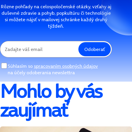
Rôzne pohľady na celospoločenské otázky, vzťahy aj
duševné zdravie a pohyb, popkultúru či technológie
si môžete nájsť v mailovej schránke každý druhý
týždeň.
Odoberať
Súhlasím so
spracovaním osobných údajov
na účely odoberania newslettra
Mohlo by vás
zaujímať