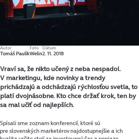
Autor
Foto
Dátum
Tomáš Paulík
Welin
2. 11. 2018
Vraví sa, že nikto učený z neba nespadol.
V marketingu, kde novinky a trendy
prichádzajú a odchádzajú rýchlosťou svetla, to
platí dvojnásobne. Kto chce držať krok, ten by
sa mal učiť od najlepších.
Spísali sme zoznam konferencií, ktoré sú
pre slovenských marketérov najdostupnejšie a ich
kvalita určite stojí za investovaný čas a peniaze.