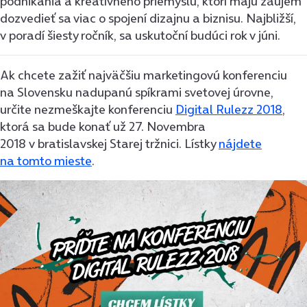
podnikania a kreatívneho priemyslu, ktorí majú záujem
dozvedieť sa viac o spojení dizajnu a biznisu. Najbližší,
v poradí šiesty ročník, sa uskutoční budúci rok v júni.
Ak chcete zažiť najväčšiu marketingovú konferenciu
na Slovensku nadupanú spíkrami svetovej úrovne,
určite nezmeškajte konferenciu
Digital Rulezz 2018
,
ktorá sa bude konať už 27. Novembra
2018 v bratislavskej Starej tržnici. Lístky
nájdete
na tomto mieste
.