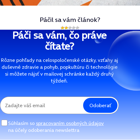
Páčil sa vám článok?
Páči sa vám, čo práve
čítate?
Rôzne pohľady na celospoločenské otázky, vzťahy aj
duševné zdravie a pohyb, popkultúru či technológie
si môžete nájsť v mailovej schránke každý druhý
týždeň.
Odoberať
Súhlasím so
spracovaním osobných údajov
na účely odoberania newslettra