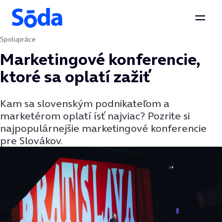
Otvor
Spolupráce
Preskočiť na obsah
Marketingové konferencie,
ktoré sa oplatí zažiť
Kam sa slovenským podnikateľom a
marketérom oplatí ísť najviac? Pozrite si
najpopulárnejšie marketingové konferencie
pre Slovákov.