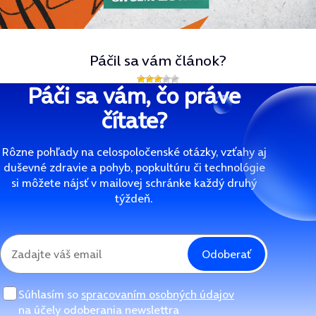
Páčil sa vám článok?
Páči sa vám, čo práve
čítate?
Rôzne pohľady na celospoločenské otázky, vzťahy aj
duševné zdravie a pohyb, popkultúru či technológie
si môžete nájsť v mailovej schránke každý druhý
týždeň.
Odoberať
Súhlasím so
spracovaním osobných údajov
na účely odoberania newslettra