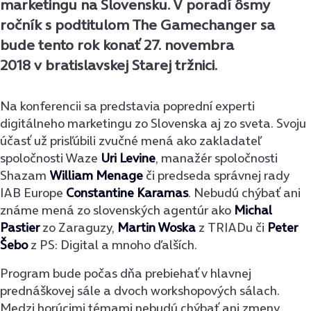
marketingu na Slovensku. V poradí ôsmy
ročník s podtitulom The Gamechanger sa
bude tento rok konať 27. novembra
2018 v bratislavskej Starej tržnici.
Na konferencii sa predstavia poprední experti
digitálneho marketingu zo Slovenska aj zo sveta. Svoju
účasť už prisľúbili zvučné mená ako zakladateľ
spoločnosti Waze
Uri Levine
, manažér spoločnosti
Shazam
William Menage
či predseda správnej rady
IAB Europe
Constantine Karamas
. Nebudú chýbať ani
známe mená zo slovenských agentúr ako
Michal
Pastier
zo Zaraguzy,
Martin Woska
z TRIADu či
Peter
Šebo
z PS: Digital a mnoho ďalších.
Program bude počas dňa prebiehať v hlavnej
prednáškovej sále a dvoch workshopových sálach.
Medzi horúcimi témami nebudú chýbať ani zmeny