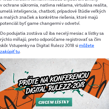
v ochrane súkromia, natívna reklama, virtuálna realita,
umelá inteligencia, chatboti, prípadové štúdie veľkých
a malých značiek a konkrétne riešenia, ktoré majú
potenciál byť game changermi v odvetví.
Do podujatia zostáva už iba necelý mesiac a lístky sa
rýchlo míňajú, preto odporúčame registrovať sa čím
skôr. Vstupenky na Digital Rulezz 2018 si
môžete
zakúpiť tu
.