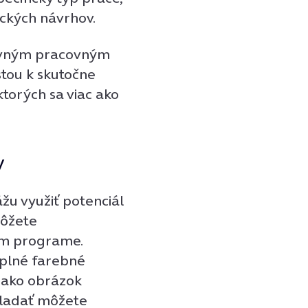
ických návrhov.
lavným pracovným
tou k skutočne
ktorých sa viac ako
y
ážu využiť potenciál
môžete
om programe.
 plné farebné
 ako obrázok
kladať môžete