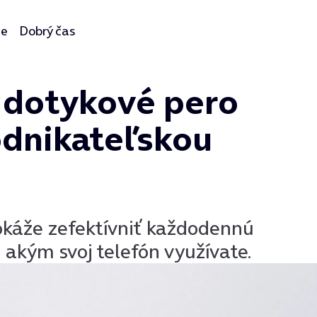
ie
Dobrý čas
e dotykové pero
odnikateľskou
káže zefektívniť každodennú
 akým svoj telefón využívate.