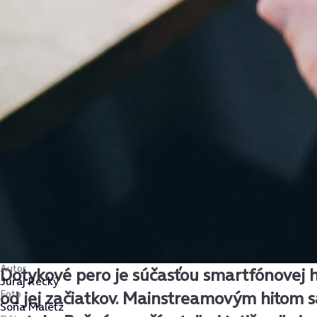
Autor
Dotykové pero je súčasťou smartfónovej h
Juraj Recký
Foto
od jej začiatkov. Mainstreamovým hitom s
Soňa Maletz