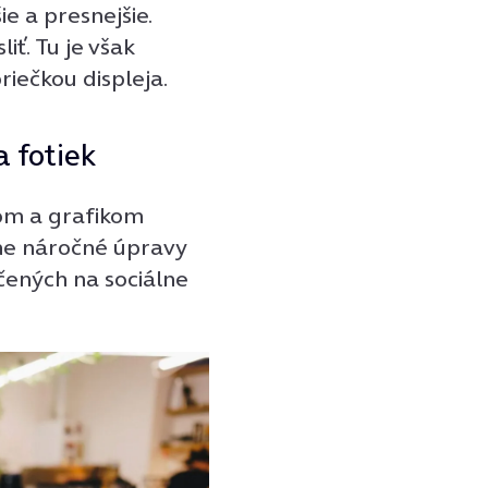
e a presnejšie.
ť. Tu je však
iečkou displeja.
 fotiek
om a grafikom
dne náročné úpravy
čených na sociálne