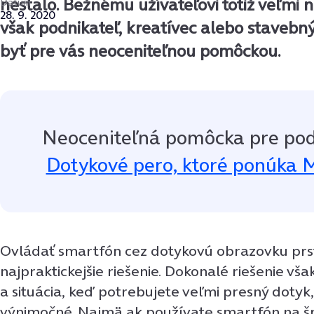
nestalo. Bežnému užívateľovi totiž veľmi 
Dátum
28. 9. 2020
však podnikateľ, kreatívec alebo stavebný
byť pre vás neoceniteľnou pomôckou.
Neoceniteľná pomôcka pre pod
Dotykové pero, ktoré ponúka 
Ovládať smartfón cez dotykovú obrazovku prs
najpraktickejšie riešenie. Dokonalé riešenie vša
a situácia, keď potrebujete veľmi presný dotyk, 
výnimočné. Najmä ak používate smartfón na špe