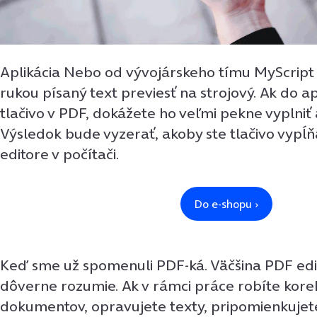
Aplikácia Nebo od vývojárskeho tímu MyScrip
rukou písaný text previesť na strojový. Ak do ap
tlačivo v PDF, dokážete ho veľmi pekne vyplniť 
Výsledok bude vyzerať, akoby ste tlačivo vypĺň
editore v počítači.
Keď sme už spomenuli PDF-ká. Väčšina PDF edi
dôverne rozumie. Ak v rámci práce robíte kor
dokumentov, opravujete texty, pripomienkujet