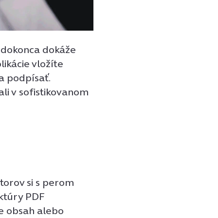
t dokonca dokáže
likácie vložíte
a podpísať.
ali v sofistikovanom
torov si s perom
ektúry PDF
e obsah alebo