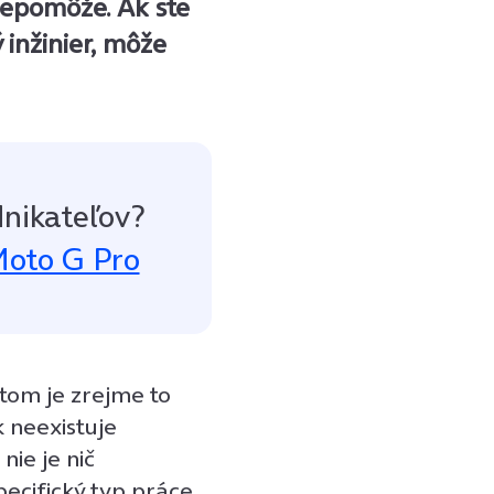
nepomôže. Ak ste
 inžinier, môže
nikateľov?
Moto G Pro
tom je zrejme to
k neexistuje
nie je nič
cifický typ práce,