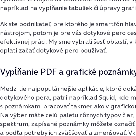
napríklad na vypĺňanie tabuliek či úpravy graf
Ak ste podnikateľ, pre ktorého je smartfón h
nástrojom, potom je pre vás dotykové pero ces
efektívnej práci. My sme vybrali šesť oblastí, v 
oplatí začať dotykové pero používať.
Vypĺňanie PDF a grafické poznámk
Medzi tie najpopulárnejšie aplikácie, ktoré dok
dotykového pera, patrí napríklad Squid, kde 
s poznámkami pracovať takmer ako v grafick
Na výber máte celú paletu rôznych typov čiar,
spektrum, zapísané poznámky môžete označiť
a podľa potreby ich zväčšovať a zmenšovať. V