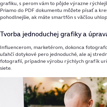
grafiku, s perom vám to pôjde výrazne rýchlejši
Priamo do PDF dokumentu môžete písať a kresli
pohodlnejšie, ak máte smartfón s väčšou uhlopr
Tvorba jednoduchej grafiky a úprava
Influencerom, marketérom, dokonca fotograf
uľahčí dotykové pero jednoduché, ale aj stre
fotografií, prípadne výrobu rýchlych grafík ur
siete.