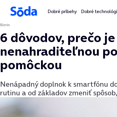
Dobré príbehy
Dobré technológ
Biznis
Preskočiť na obsah
6 dôvodov, prečo j
nenahraditeľnou p
pomôckou
Nenápadný doplnok k smartfónu do
rutinu a od základov zmeniť spôsob,