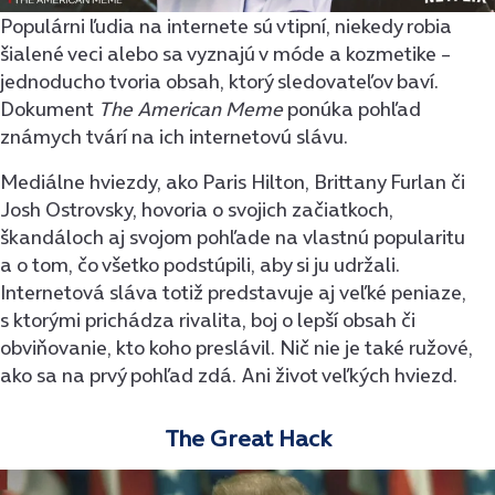
Populárni ľudia na internete sú vtipní, niekedy robia
šialené veci alebo sa vyznajú v móde a kozmetike –
jednoducho tvoria obsah, ktorý sledovateľov baví.
Dokument
The American Meme
ponúka pohľad
známych tvárí na ich internetovú slávu.
Mediálne hviezdy, ako Paris Hilton, Brittany Furlan či
Josh Ostrovsky, hovoria o svojich začiatkoch,
škandáloch aj svojom pohľade na vlastnú popularitu
a o tom, čo všetko podstúpili, aby si ju udržali.
Internetová sláva totiž predstavuje aj veľké peniaze,
s ktorými prichádza rivalita, boj o lepší obsah či
obviňovanie, kto koho preslávil. Nič nie je také ružové,
ako sa na prvý pohľad zdá. Ani život veľkých hviezd.
The Great Hack