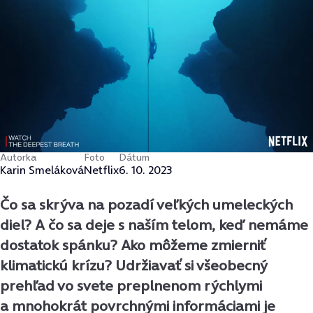
Autorka
Foto
Dátum
Karin Smeláková
Netflix
6. 10. 2023
Čo sa skrýva na pozadí veľkých umeleckých
diel? A čo sa deje s naším telom, keď nemáme
dostatok spánku? Ako môžeme zmierniť
klimatickú krízu? Udržiavať si všeobecný
prehľad vo svete preplnenom rýchlymi
a mnohokrát povrchnými informáciami je