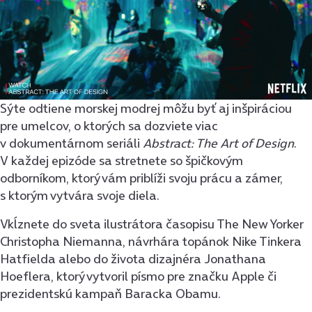
Sýte odtiene morskej modrej môžu byť aj inšpiráciou
pre umelcov, o ktorých sa dozviete viac
v dokumentárnom seriáli
Abstract: The Art of Design
.
V každej epizóde sa stretnete so špičkovým
odborníkom, ktorý vám priblíži svoju prácu a zámer,
s ktorým vytvára svoje diela.
Vkĺznete do sveta ilustrátora časopisu The New Yorker
Christopha Niemanna, návrhára topánok Nike Tinkera
Hatfielda alebo do života dizajnéra Jonathana
Hoeflera, ktorý vytvoril písmo pre značku Apple či
prezidentskú kampaň Baracka Obamu.