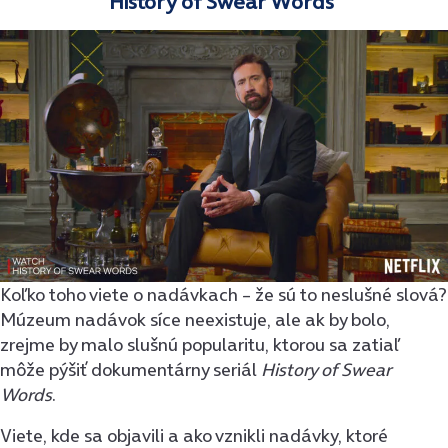
History of Swear Words
Koľko toho viete o nadávkach – že sú to neslušné slová?
Múzeum nadávok síce neexistuje, ale ak by bolo,
zrejme by malo slušnú popularitu, ktorou sa zatiaľ
môže pýšiť dokumentárny seriál
History of Swear
Words
.
Viete, kde sa objavili a ako vznikli nadávky, ktoré