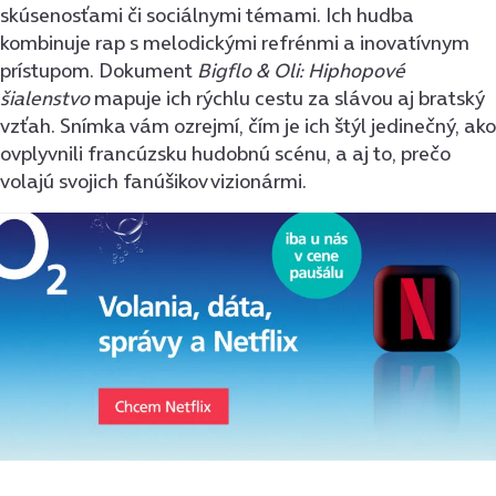
skúsenosťami či sociálnymi témami. Ich hudba
kombinuje rap s melodickými refrénmi a inovatívnym
prístupom. Dokument
Bigflo & Oli: Hiphopové
šialenstvo
mapuje ich rýchlu cestu za slávou aj bratský
vzťah. Snímka vám ozrejmí, čím je ich štýl jedinečný, ako
ovplyvnili francúzsku hudobnú scénu, a aj to, prečo
volajú svojich fanúšikov vizionármi.