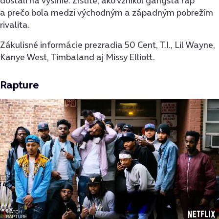
dostali na výslnie. Zistíte, ako vznikol gangsta rap
a prečo bola medzi východným a západným pobrežím
rivalita.
Zákulisné informácie prezradia 50 Cent, T.I., Lil Wayne,
Kanye West, Timbaland aj Missy Elliott.
Rapture