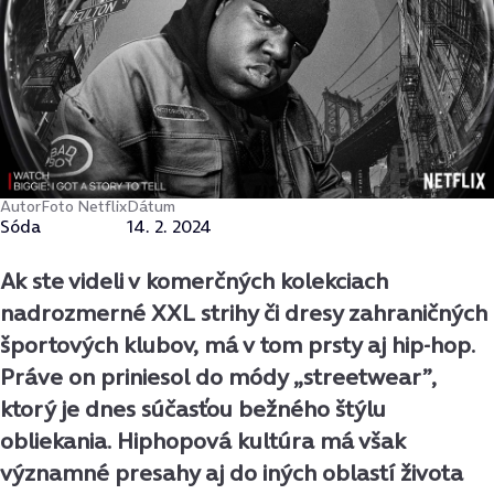
Autor
Foto Netflix
Dátum
Sóda
14. 2. 2024
Ak ste videli v komerčných kolekciach
nadrozmerné XXL strihy či dresy zahraničných
športových klubov, má v tom prsty aj hip-hop.
Práve on priniesol do módy „streetwear”,
ktorý je dnes súčasťou bežného štýlu
obliekania. Hiphopová kultúra má však
významné presahy aj do iných oblastí života