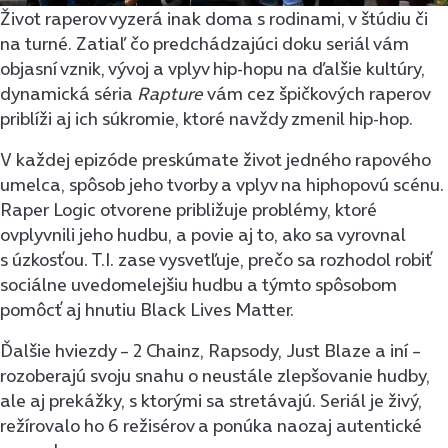
Život raperov vyzerá inak doma s rodinami, v štúdiu či
na turné. Zatiaľ čo predchádzajúci doku seriál vám
objasní vznik, vývoj a vplyv hip-hopu na ďalšie kultúry,
dynamická séria
Rapture
vám cez špičkových raperov
priblíži aj ich súkromie, ktoré navždy zmenil hip-hop.
V každej epizóde preskúmate život jedného rapového
umelca, spôsob jeho tvorby a vplyv na hiphopovú scénu.
Raper Logic otvorene približuje problémy, ktoré
ovplyvnili jeho hudbu, a povie aj to, ako sa vyrovnal
s úzkosťou. T.I. zase vysvetľuje, prečo sa rozhodol robiť
sociálne uvedomelejšiu hudbu a týmto spôsobom
pomôcť aj hnutiu Black Lives Matter.
Ďalšie hviezdy – 2 Chainz, Rapsody, Just Blaze a iní –
rozoberajú svoju snahu o neustále zlepšovanie hudby,
ale aj prekážky, s ktorými sa stretávajú. Seriál je živý,
režírovalo ho 6 režisérov a ponúka naozaj autentické