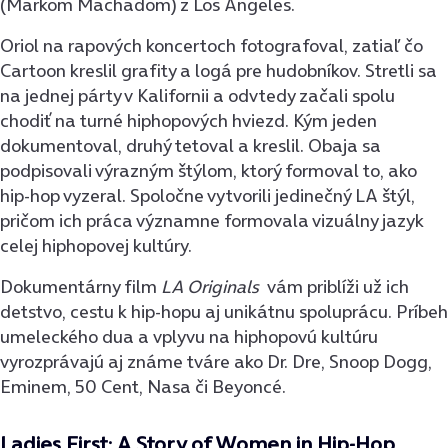
(Markom Machadom) z Los Angeles.
Oriol na rapových koncertoch fotografoval, zatiaľ čo
Cartoon kreslil grafity a logá pre hudobníkov. Stretli sa
na jednej párty v Kalifornii a odvtedy začali spolu
chodiť na turné hiphopových hviezd. Kým jeden
dokumentoval, druhý tetoval a kreslil. Obaja sa
podpisovali výrazným štýlom, ktorý formoval to, ako
hip-hop vyzeral. Spoločne vytvorili jedinečný LA štýl,
pričom ich práca významne formovala vizuálny jazyk
celej hiphopovej kultúry.
Dokumentárny film
LA Originals
vám priblíži už ich
detstvo, cestu k hip-hopu aj unikátnu spoluprácu. Príbeh
umeleckého dua a vplyvu na hiphopovú kultúru
vyrozprávajú aj známe tváre ako Dr. Dre, Snoop Dogg,
Eminem, 50 Cent, Nasa či Beyoncé.
Ladies First: A Story of Women in Hip-Hop