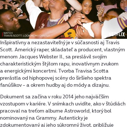
Inšpiratívny a nezastaviteľný je v súčasnosti aj Travis
Scott. Americký raper, skladateľ a producent, vlastným
menom Jacques Webster II., sa preslávil svojím
charakteristickým štýlom rapu, inovatívnym zvukom
a energickými koncertmi. Tvorba Travisa Scotta
prerástla od hiphopovej scény do širšieho spektra
fanúšikov – a okrem hudby aj do módy a dizajnu.
Dokument sa začína v roku 2014 jeho najväčším
vzostupom v kariére. V snímkach uvidíte, ako v štúdiách
pracoval na treťom albume Astroworld, ktorý bol
nominovaný na Grammy. Autenticky je
zdokumentovaný aj jeho súkromný život, približuje