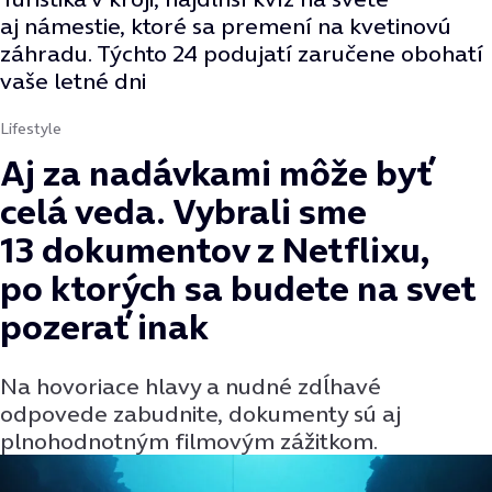
aj námestie, ktoré sa premení na kvetinovú
záhradu. Týchto 24 podujatí zaručene obohatí
vaše letné dni
Lifestyle
Aj za nadávkami môže byť
celá veda. Vybrali sme
13 dokumentov z Netflixu,
po ktorých sa budete na svet
pozerať inak
Na hovoriace hlavy a nudné zdĺhavé
odpovede zabudnite, dokumenty sú aj
plnohodnotným filmovým zážitkom.