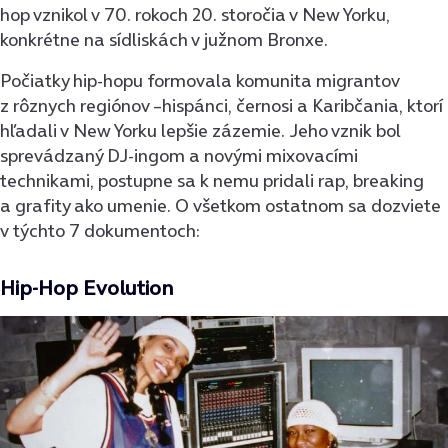
hop vznikol v 70. rokoch 20. storočia v New Yorku,
konkrétne na sídliskách v južnom Bronxe.
Počiatky hip-hopu formovala komunita migrantov
z rôznych regiónov –hispánci, černosi a Karibčania, ktorí
hľadali v New Yorku lepšie zázemie. Jeho vznik bol
sprevádzaný DJ-ingom a novými mixovacími
technikami, postupne sa k nemu pridali rap, breaking
a grafity ako umenie. O všetkom ostatnom sa dozviete
v týchto 7 dokumentoch:
Hip-Hop Evolution