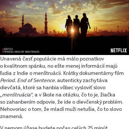
Unavená časť populácie má málo poznatkov
o kvalitnom spánku, no ešte menej informácií majú
ľudia z Indie o menštruácii. Krátky dokumentárny film
Period. End of Sentence.
autenticky zachytáva
dievčatá, ktoré sa hanbia vôbec vysloviť slovo
„menštruácia“
,
a v škole na otázku, čo to je, žiačka
so zahanbením odpovie, že ide o dievčenský problém.
Nehovoriac o tom, že mladí muži netušia, čo to slovo
znamená.
V nemom úžase budete počas celých 25 minút