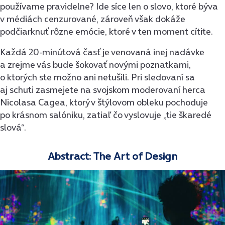
používame pravidelne? Ide síce len o slovo, ktoré býva
v médiách cenzurované, zároveň však dokáže
podčiarknuť rôzne emócie, ktoré v ten moment cítite.
Každá 20-minútová časť je venovaná inej nadávke
a zrejme vás bude šokovať novými poznatkami,
o ktorých ste možno ani netušili. Pri sledovaní sa
aj schuti zasmejete na svojskom moderovaní herca
Nicolasa Cagea, ktorý v štýlovom obleku pochoduje
po krásnom salóniku, zatiaľ čo vyslovuje „tie škaredé
slová“.
Abstract: The Art of Design