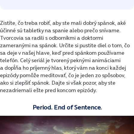
Zistíte, čo treba robiť, aby ste mali dobrý spánok, aké
účinné sú tabletky na spanie alebo prečo snívame.
Tvorcovia sa radili s odborníkmi a doktormi
zameranými na spánok. Určite si pustite diel o tom, čo
sa deje v našej hlave, keď pred spánkom používame
telefón. Celý seriál je tvorený peknými animáciami
a dopĺňa ho príjemný hlas, ktorý vám na konci každej
epizódy pomôže meditovať, čo je jeden zo spôsobov,
ako si zlepšiť spánok. Dajte si však pozor, aby ste
nezadriemali ešte pred koncom epizódy.
Period. End of Sentence.