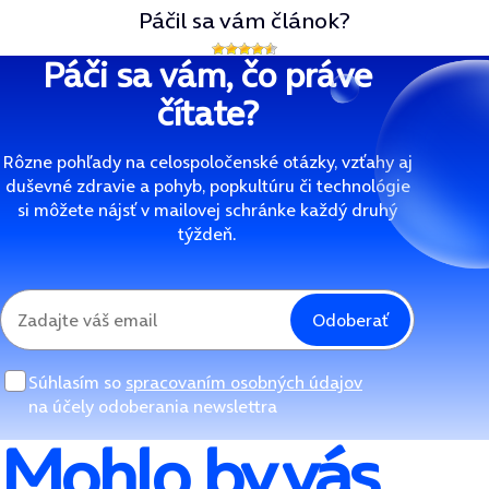
Páčil sa vám článok?
Páči sa vám, čo práve
čítate?
Rôzne pohľady na celospoločenské otázky, vzťahy aj
duševné zdravie a pohyb, popkultúru či technológie
si môžete nájsť v mailovej schránke každý druhý
týždeň.
Odoberať
Súhlasím so
spracovaním osobných údajov
na účely odoberania newslettra
Mohlo by vás