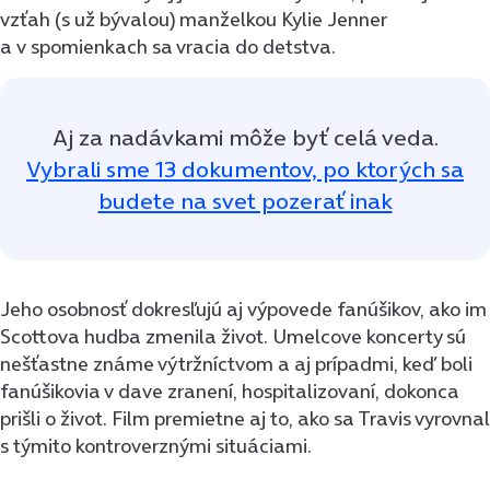
vzťah (s už bývalou) manželkou Kylie Jenner
a v spomienkach sa vracia do detstva.
Aj za nadávkami môže byť celá veda.
Vybrali sme 13 dokumentov, po ktorých sa
budete na svet pozerať inak
Jeho osobnosť dokresľujú aj výpovede fanúšikov, ako im
Scottova hudba zmenila život. Umelcove koncerty sú
nešťastne známe výtržníctvom a aj prípadmi, keď boli
fanúšikovia v dave zranení, hospitalizovaní, dokonca
prišli o život. Film premietne aj to, ako sa Travis vyrovnal
s týmito kontroverznými situáciami.