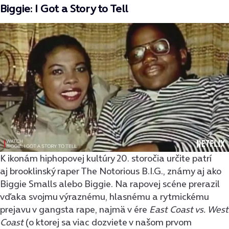
Biggie: I Got a Story to Tell
K ikonám hiphopovej kultúry 20. storočia určite patrí
aj brooklinský raper The Notorious B.I.G., známy aj ako
Biggie Smalls alebo Biggie. Na rapovej scéne prerazil
vďaka svojmu výraznému, hlasnému a rytmickému
prejavu v gangsta rape, najmä v ére
East Coast vs. West
Coast
(o ktorej sa viac dozviete v našom prvom