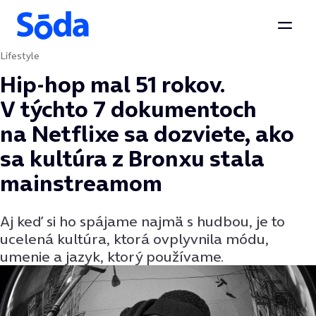
Otvor
Lifestyle
Preskočiť na obsah
Hip-hop mal 51 rokov.
V týchto 7 dokumentoch
na Netflixe sa dozviete, ako
sa kultúra z Bronxu stala
mainstreamom
Aj keď si ho spájame najmä s hudbou, je to
ucelená kultúra, ktorá ovplyvnila módu,
umenie a jazyk, ktorý používame.