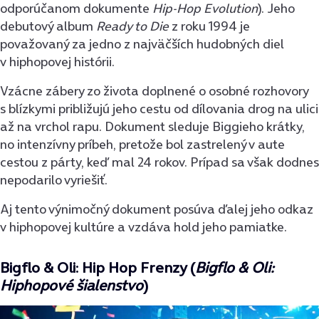
odporúčanom dokumente
Hip-Hop Evolution
). Jeho
debutový album
Ready to Die
z roku 1994 je
považovaný za jedno z najväčších hudobných diel
v hiphopovej histórii.
Vzácne zábery zo života doplnené o osobné rozhovory
s blízkymi približujú jeho cestu od dílovania drog na ulici
až na vrchol rapu. Dokument sleduje Biggieho krátky,
no intenzívny príbeh, pretože bol zastrelený v aute
cestou z párty, keď mal 24 rokov. Prípad sa však dodnes
nepodarilo vyriešiť.
Aj tento výnimočný dokument posúva ďalej jeho odkaz
v hiphopovej kultúre a vzdáva hold jeho pamiatke.
Bigflo & Oli: Hip Hop Frenzy (
Bigflo & Oli:
Hiphopové šialenstvo
)