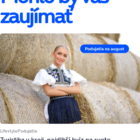
zaujímať
Lifestyle
Podujatia
Turistika v kroji, najdlhší kvíz na svete