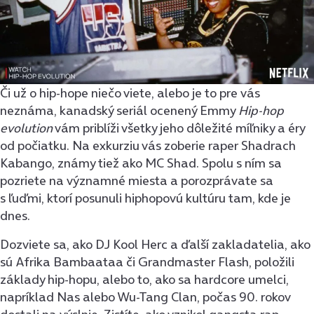
Či už o hip-hope niečo viete, alebo je to pre vás
neznáma, kanadský seriál ocenený Emmy
Hip-hop
evolution
vám priblíži všetky jeho dôležité míľniky a éry
od počiatku. Na exkurziu vás zoberie raper Shadrach
Kabango, známy tiež ako MC Shad. Spolu s ním sa
pozriete na významné miesta a porozprávate sa
s ľuďmi, ktorí posunuli hiphopovú kultúru tam, kde je
dnes.
Dozviete sa, ako DJ Kool Herc a ďalší zakladatelia, ako
sú Afrika Bambaataa či Grandmaster Flash, položili
základy hip-hopu, alebo to, ako sa hardcore umelci,
napríklad Nas alebo Wu-Tang Clan, počas 90. rokov