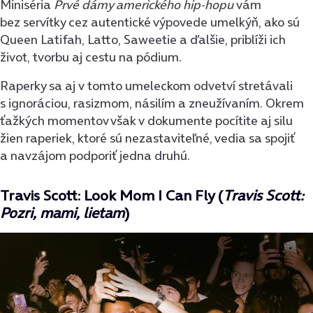
Miniséria
Prvé dámy amerického hip-hopu
vám
bez servítky cez autentické výpovede umelkýň, ako sú
Queen Latifah, Latto, Saweetie a ďalšie, priblíži ich
život, tvorbu aj cestu na pódium.
Raperky sa aj v tomto umeleckom odvetví stretávali
s ignoráciou, rasizmom, násilím a zneužívaním. Okrem
ťažkých momentov však v dokumente pocítite aj silu
žien raperiek, ktoré sú nezastaviteľné, vedia sa spojiť
a navzájom podporiť jedna druhú.
Travis Scott: Look Mom I Can Fly (
Travis Scott:
Pozri, mami, lietam
)