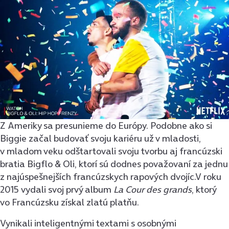
Z Ameriky sa presunieme do Európy. Podobne ako si
Biggie začal budovať svoju kariéru už v mladosti,
v mladom veku odštartovali svoju tvorbu aj francúzski
bratia Bigflo & Oli, ktorí sú dodnes považovaní za jednu
z najúspešnejších francúzskych rapových dvojíc.V roku
2015 vydali svoj prvý album
La Cour des grands
, ktorý
vo Francúzsku získal zlatú platňu.
Vynikali inteligentnými textami s osobnými