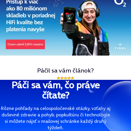
Páčil sa vám článok?
Páči sa vám, čo práve
čítate?
Rôzne pohľady na celospoločenské otázky, vzťahy aj
duševné zdravie a pohyb, popkultúru či technológie
si môžete nájsť v mailovej schránke každý druhý
týždeň.