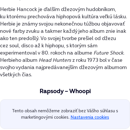
Herbie Hancock je ďalším džezovým hudobníkom,
ku ktorému prechováva hiphopová kultúra veľkú lásku.
Herbie je známy svojou nekonečnou túžbou objavovať
nové farby zvuku a takmer každý jeho album znie inak
ako ten predošlý. Vo svojej tvorbe prešiel od džezu
cez soul, disco až k hiphopu, s ktorým sám
experimentoval v 80. rokoch na albume
Future Shock
.
Herbieho album
Head Hunters
z roku 1973 bol v čase
svojho vydania najpredávanejším džezovým albumom
všetkých čias.
Rapsody – Whoopi
Tento obsah nemôžeme zobraziť bez Vášho súhlasu s
marketingovými cookies.
Nastavenia cookies