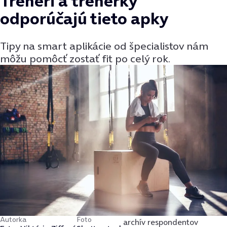
Tréneri a trénerky
odporúčajú tieto apky
Tipy na smart aplikácie od špecialistov nám
môžu pomôcť zostať fit po celý rok.
Autorka
Foto
archív respondentov