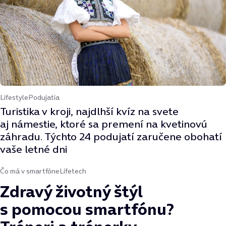
Lifestyle
Podujatia
Turistika v kroji, najdlhší kvíz na svete
aj námestie, ktoré sa premení na kvetinovú
záhradu. Týchto 24 podujatí zaručene obohatí
vaše letné dni
Čo má v smartfóne
Lifetech
Zdravý životný štýl
s pomocou smartfónu?