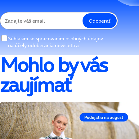
Odoberať
Súhlasím so
spracovaním osobných údajov
na účely odoberania newslettra
Mohlo by vás
zaujímať