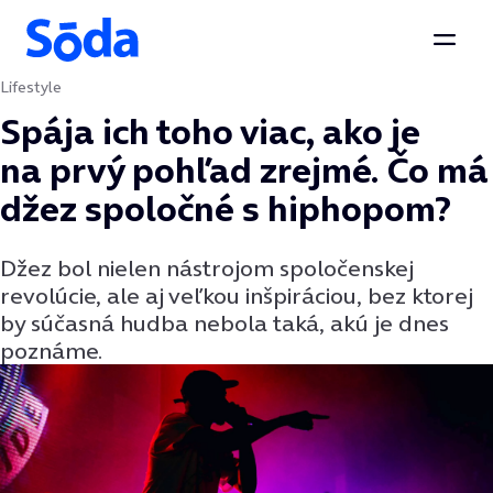
Otvor
Lifestyle
Preskočiť na obsah
Spája ich toho viac, ako je
na prvý pohľad zrejmé. Čo má
džez spoločné s hiphopom?
Džez bol nielen nástrojom spoločenskej
revolúcie, ale aj veľkou inšpiráciou, bez ktorej
by súčasná hudba nebola taká, akú je dnes
poznáme.