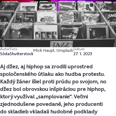
Autor
Foto
Dátum
Mick Haupt, Unsplash
Sóda
Shutterstock
27. 1. 2023
Aj džez, aj hiphop sa zrodili uprostred
spoločenského útlaku ako hudba protestu.
Každý žáner išiel proti prúdu po svojom, no
džez bol obrovskou inšpiráciou pre hiphop,
ktorý využíval „samplovanie“. Veľmi
zjednodušene povedané, jeho producenti
do skladieb vkladali hudobné podklady