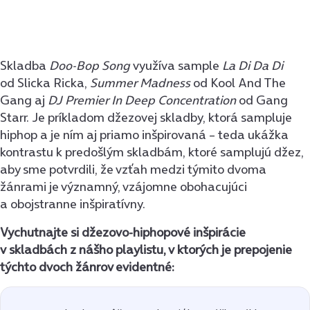
Skladba
Doo-Bop Song
využíva sample
La Di Da Di
od Slicka Ricka,
Summer Madness
od Kool And The
Gang aj
DJ Premier In Deep Concentration
od Gang
Starr. Je príkladom džezovej skladby, ktorá sampluje
hiphop a je ním aj priamo inšpirovaná – teda ukážka
kontrastu k predošlým skladbám, ktoré samplujú džez,
aby sme potvrdili, že vzťah medzi týmito dvoma
žánrami je významný, vzájomne obohacujúci
a obojstranne inšpiratívny.
Vychutnajte si džezovo-hiphopové inšpirácie
v skladbách z nášho playlistu, v ktorých je prepojenie
týchto dvoch žánrov evidentné: