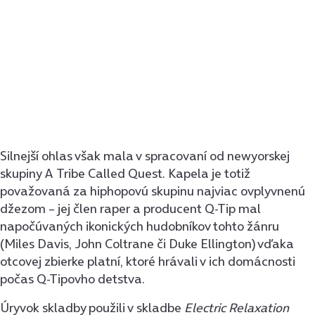
Silnejší ohlas však mala v spracovaní od newyorskej
skupiny A Tribe Called Quest. Kapela je totiž
považovaná za hiphopovú skupinu najviac ovplyvnenú
džezom – jej člen raper a producent Q-Tip mal
napočúvaných ikonických hudobníkov tohto žánru
(Miles Davis, John Coltrane či Duke Ellington) vďaka
otcovej zbierke platní, ktoré hrávali v ich domácnosti
počas Q-Tipovho detstva.
Úryvok skladby použili v skladbe
Electric Relaxation