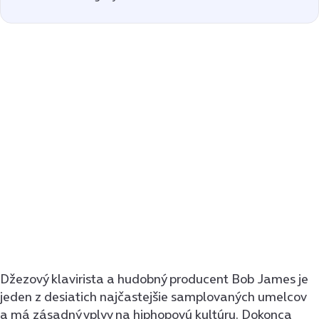
Džezový klavirista a hudobný producent Bob James je
jeden z desiatich najčastejšie samplovaných umelcov
a má zásadný vplyv na hiphopovú kultúru. Dokonca