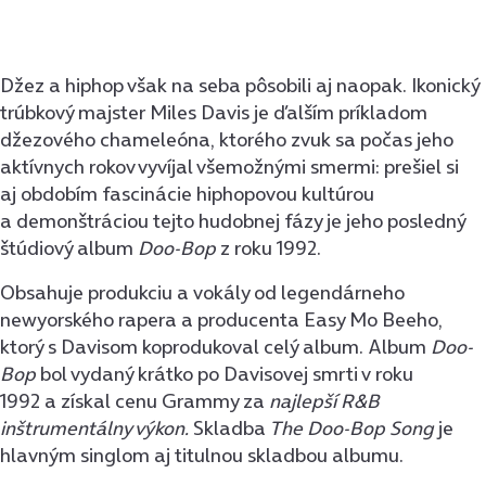
Džez a hiphop však na seba pôsobili aj naopak. Ikonický
trúbkový majster Miles Davis je ďalším príkladom
džezového chameleóna, ktorého zvuk sa počas jeho
aktívnych rokov vyvíjal všemožnými smermi: prešiel si
aj obdobím fascinácie hiphopovou kultúrou
a demonštráciou tejto hudobnej fázy je jeho posledný
štúdiový album
Doo-Bop
z roku 1992.
Obsahuje produkciu a vokály od legendárneho
newyorského rapera a producenta Easy Mo Beeho,
ktorý s Davisom koprodukoval celý album. Album
Doo-
Bop
bol vydaný krátko po Davisovej smrti v roku
1992 a získal cenu Grammy za
najlepší R&B
inštrumentálny výkon.
Skladba
The Doo-Bop Song
je
hlavným singlom aj titulnou skladbou albumu.