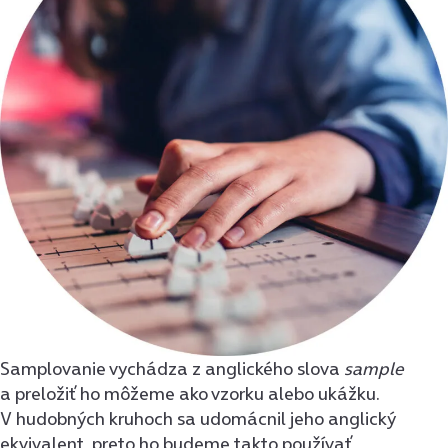
Samplovanie vychádza z anglického slova
sample
a preložiť ho môžeme ako vzorku alebo ukážku.
V hudobných kruhoch sa udomácnil jeho anglický
ekvivalent, preto ho budeme takto používať