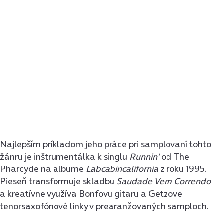
Najlepším príkladom jeho práce pri samplovaní tohto
žánru je inštrumentálka k singlu
Runnin’
od The
Pharcyde na albume
Labcabincalifornia
z roku 1995.
Pieseň transformuje skladbu
Saudade Vem Correndo
a kreatívne využíva Bonfovu gitaru a Getzove
tenorsaxofónové linky v prearanžovaných samploch.