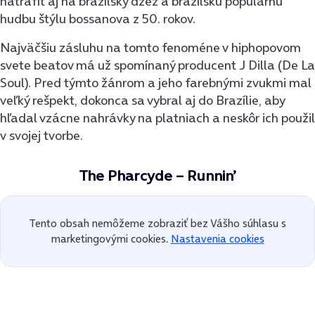
natrafiť aj na brazílsky džez a brazílsku populárnu
hudbu štýlu bossanova z 50. rokov.
Najväčšiu zásluhu na tomto fenoméne v hiphopovom
svete beatov má už spomínaný producent J Dilla (De La
Soul). Pred týmto žánrom a jeho farebnými zvukmi mal
veľký rešpekt, dokonca sa vybral aj do Brazílie, aby
hľadal vzácne nahrávky na platniach a neskôr ich použil
v svojej tvorbe.
The Pharcyde – Runnin’
Tento obsah nemôžeme zobraziť bez Vášho súhlasu s
marketingovými cookies.
Nastavenia cookies