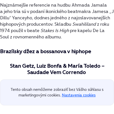
Najznámejšie referencie na hudbu Ahmada Jamala
a jeho tria sú v podaní ikonického beatmakra Jamesa „J
Dillu“ Yanceyho, dodnes jedného z najoslavovanejších
hiphopových producentov. Skladbu
Swahililand
z roku
1974 použil v beate
Stakes Is High
pre kapelu De La
Soul z rovnomenného albumu.
Brazílsky džez a bossanova v hiphope
Stan Getz, Luiz Bonfa & María Toledo –
Saudade Vem Correndo
Tento obsah nemôžeme zobraziť bez Vášho súhlasu s
marketingovými cookies.
Nastavenia cookies