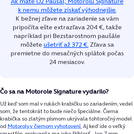
Ak máte O2 Paušál, Motorolu Signature
k nemu môžete získať výhodnejšie.
K bežnej zľave na zariadenie sa vám
pripočíta ešte extrazľava 204 €, takže
napríklad pri Bezstarostnom paušále
môžete
ušetriť až 372 €.
Zľava sa
premietne do mesačných splátok počas
24 mesiacov.
Čo sa na Motorole Signature vydarilo?
Už keď som mal v rukách krabičku so zariadením, vedel
som, že tentokrát to bude niečo špeciálne. Čierna
krabička so zlatým písmom ukrývala tohtoročný model
od
Motoroly v čiernom vyhotovení.
Aj keď ide o veľký
smartfón, prekvapila ma jeho štíhlosť – len 7 mm.