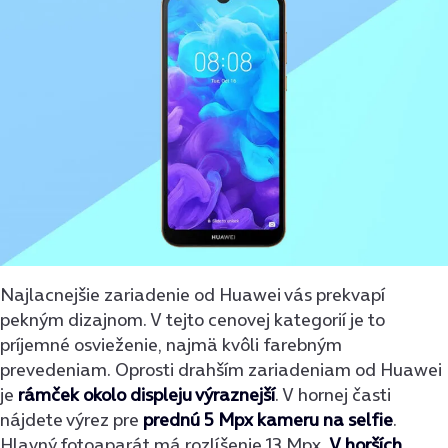
Najlacnejšie zariadenie od Huawei vás prekvapí
pekným dizajnom. V tejto cenovej kategorií je to
príjemné osvieženie, najmä kvôli farebným
prevedeniam. Oprosti drahším zariadeniam od Huawei
je
rámček okolo displeju výraznejší
. V hornej časti
nájdete výrez pre
prednú 5 Mpx kameru na selfie
.
Hlavný fotoaparát má rozlíšenie 13 Mpx.
V horších