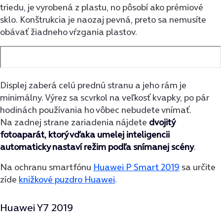
triedu, je vyrobená z plastu, no pôsobí ako prémiové
sklo. Konštrukcia je naozaj pevná, preto sa nemusíte
obávať žiadneho vŕzgania plastov.
Displej zaberá celú prednú stranu a jeho rám je
minimálny. Výrez sa scvrkol na veľkosť kvapky, po pár
hodinách používania ho vôbec nebudete vnímať.
Na zadnej strane zariadenia nájdete
dvojitý
fotoaparát, ktorý vďaka umelej inteligencii
automaticky nastaví režim podľa snímanej scény
.
Na ochranu smartfónu
Huawei P Smart 2019
sa určite
zíde
knižkové puzdro Huawei
.
Huawei Y7 2019