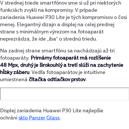
V strednej triede smartfónov sme si už pri niektorých
funkciách zvykli na kompromisy. V prípade
zariadenia Huawei P30 Lite je tých kompromisov o čosi
menej. Elegantný dizajn a displej na celej prednej
strane s minimálnym výrezom na fotoaparát
neprezrádza, že ide „iba“ o strednú triedu.
Na zadnej strane smartfónu sa nachádzajú až tri
fotoaparáty.
Primárny fotoaparát má rozlíšenie
48 Mpx, druhý je širokouhlý a tretí slúži na zachytenie
hĺbky záberu
. Vedľa fotoaparátov je intuitívne
umiestnená
čítačka odtlačkov prstov
.
Displej zariadenia Huawei P30 Lite najlepšie
ochráni
sklo Panzer Glass
.