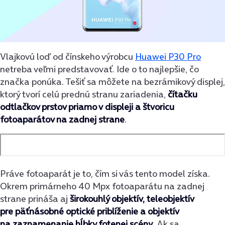
Vlajkovú loď od čínskeho výrobcu
Huawei P30 Pro
netreba veľmi predstavovať. Ide o to najlepšie, čo
značka ponúka. Tešiť sa môžete na bezrámikový displej,
ktorý tvorí celú prednú stranu zariadenia,
čítačku
odtlačkov prstov priamo v displeji a štvoricu
fotoaparátov na zadnej strane
.
Práve fotoaparát je to, čím si vás tento model získa.
Okrem primárneho 40 Mpx fotoaparátu na zadnej
strane prináša aj
širokouhlý objektív, teleobjektív
pre päťnásobné optické priblíženie a objektív
na zaznamenanie hĺbky fotenej scény
. Ak sa