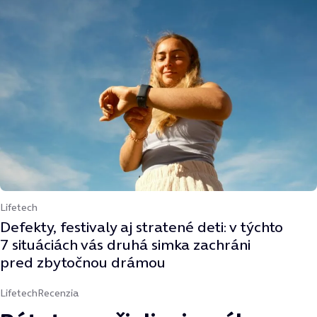
Lifetech
Defekty, festivaly aj stratené deti: v týchto
7 situáciách vás druhá simka zachráni
pred zbytočnou drámou
Lifetech
Recenzia