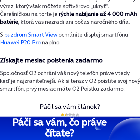
výrez, ktorý však môžete softvérovo „ukryť“.
Čerešničkou na torte je
rýchle nabíjanie až 4 000 mAh
batérie
, ktorá vás nezradí ani počas náročného dňa.
S
puzdrom Smart View
ochránite displej smartfónu
Huawei P20 Pro
naplno.
Získajte mesiac poistenia zadarmo
Spoločnosť O2 ochráni váš nový telefón práve vtedy,
keď je najzraniteľnejší. Ak si teraz v O2 poistíte svoj nový
smartfón, prvý mesiac máte O2 Poistku zadarmo.
Páčil sa vám článok?
Páči sa vám, čo práve
čítate?