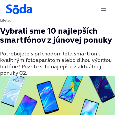
Otvor
Lifetech
Preskočiť na obsah
Vybrali sme 10 najlepších
smartfónov z júnovej ponuky
Potrebujete s príchodom leta smartfón s
kvalitným fotoaparátom alebo dlhou výdržou
batérie? Pozrite si to najlepšie z aktuálnej
ponuky O2.