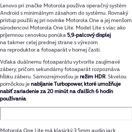
Lenovo pri značke Motorola používa operačný systém
Android s minimálnym zásahom do systému. Rovnaký
prístup použili aj pri novinke Motorola One a jej menšom
súrodencovi Motorola One Lite. Model Lite s viac ako
príjemnou cenovkou ponúka
5,9-palcový displej
na takmer celej prednej strane s výrezom
na reproduktor a fotoaparát v hornej časti.
Vďaka duálnemu fotoaparátu vytvoríte zaujímavé
zábery, pričom sekundárny fotoaparát rozpoznáva
hĺbku záberu. Samozrejmosťou je
režim HDR
. Skvelou
pomôckou je
nabíjanie Turbopower, ktoré umožňuje
nabiť zariadenie za 20 minút na ďalších 6 hodín
používania
.
Motorola One Lite má klasický 3,5mm audio jack,