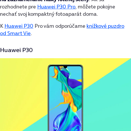
rozhodnete pre
Huawei P30 Pro
, môžete pokojne
nechať svoj kompaktný fotoaparát doma.
K
Huawei P30
Pro vám odporúčame
knižkové puzdro
od Smart Vie
.
Huawei P30