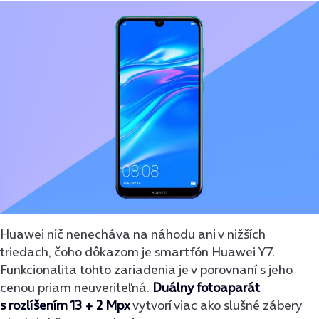
Huawei nič nenecháva na náhodu ani v nižších
triedach, čoho dôkazom je smartfón Huawei Y7.
Funkcionalita tohto zariadenia je v porovnaní s jeho
cenou priam neuveriteľná.
Duálny fotoaparát
s rozlíšením 13 + 2 Mpx
vytvorí viac ako slušné zábery