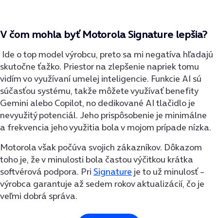
V čom mohla byť Motorola Signature lepšia?
Ide o top model výrobcu, preto sa mi negatíva hľadajú
skutočne ťažko. Priestor na zlepšenie napriek tomu
vidím vo využívaní umelej inteligencie. Funkcie AI sú
súčasťou systému, takže môžete využívať benefity
Gemini alebo Copilot, no dedikované AI tlačidlo je
nevyužitý potenciál. Jeho prispôsobenie je minimálne
a frekvencia jeho využitia bola v mojom prípade nízka.
Motorola však počúva svojich zákazníkov. Dôkazom
toho je, že v minulosti bola častou výčitkou krátka
softvérová podpora. Pri
Signature
je to už minulosť –
výrobca garantuje až sedem rokov aktualizácií, čo je
veľmi dobrá správa.