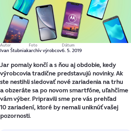
Autor
Foto
Dátum
Ivan Štubniak
archív výrobcov
6. 5. 2019
Jar pomaly končí a s ňou aj obdobie, kedy
výrobcovia tradične predstavujú novinky. Ak
ste nestihli sledovať nové zariadenia na trhu
a obzeráte sa po novom smartfóne, uľahčíme
vám výber. Pripravili sme pre vás prehľad
10 zariadení, ktoré by nemali uniknúť vašej
pozornosti.