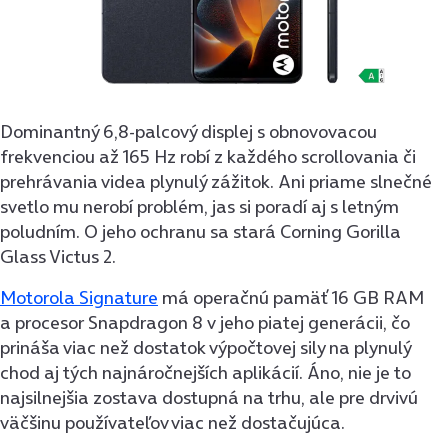
Dominantný 6,8-palcový displej s obnovovacou
frekvenciou až 165 Hz robí z každého scrollovania či
prehrávania videa plynulý zážitok. Ani priame slnečné
svetlo mu nerobí problém, jas si poradí aj s letným
poludním. O jeho ochranu sa stará Corning Gorilla
Glass Victus 2.
Motorola Signature
má operačnú pamäť 16 GB RAM
a procesor Snapdragon 8 v jeho piatej generácii, čo
prináša viac než dostatok výpočtovej sily na plynulý
chod aj tých najnáročnejších aplikácií. Áno, nie je to
najsilnejšia zostava dostupná na trhu, ale pre drvivú
väčšinu používateľov viac než dostačujúca.