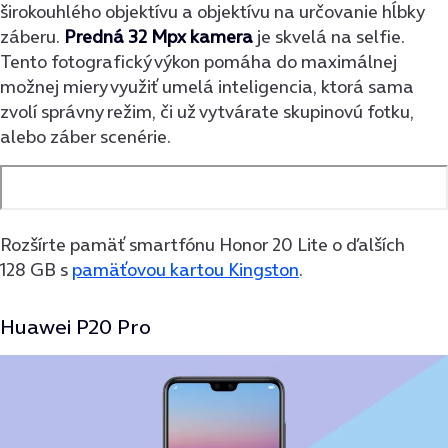
širokouhlého objektívu a objektívu na určovanie hĺbky
záberu.
Predná 32 Mpx kamera
je skvelá na selfie.
Tento fotografický výkon pomáha do maximálnej
možnej miery využiť umelá inteligencia, ktorá sama
zvolí správny režim, či už vytvárate skupinovú fotku,
alebo záber scenérie.
Rozšírte pamäť smartfónu Honor 20 Lite o ďalších
128 GB s
pamäťovou kartou Kingston
.
Huawei P20 Pro