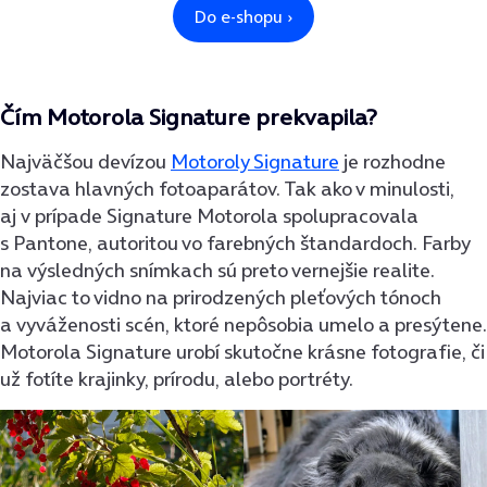
Čím Motorola Signature prekvapila?
Najväčšou devízou
Motoroly Signature
je rozhodne
zostava hlavných fotoaparátov. Tak ako v minulosti,
aj v prípade Signature Motorola spolupracovala
s Pantone, autoritou vo farebných štandardoch. Farby
na výsledných snímkach sú preto vernejšie realite.
Najviac to vidno na prirodzených pleťových tónoch
a vyváženosti scén, ktoré nepôsobia umelo a presýtene.
Motorola Signature urobí skutočne krásne fotografie, či
už fotíte krajinky, prírodu, alebo portréty.