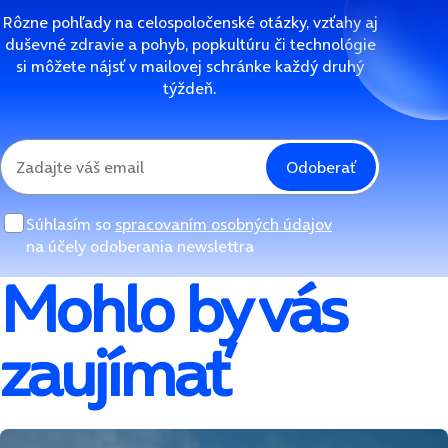
Rôzne pohľady na celospoločenské otázky, vzťahy aj
duševné zdravie a pohyb, popkultúru či technológie
si môžete nájsť v mailovej schránke každý druhý
týždeň.
Odoberať
Súhlasím so
spracovaním osobných údajov
na účely odoberania newslettra
Mohlo by vás
zaujímať