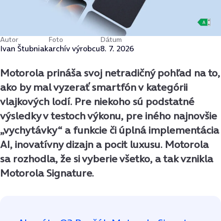
Autor
Foto
Dátum
Ivan Štubniak
archív výrobcu
8. 7. 2026
Motorola prináša svoj netradičný pohľad na to,
ako by mal vyzerať smartfón v kategórii
vlajkových lodí. Pre niekoho sú podstatné
výsledky v testoch výkonu, pre iného najnovšie
„vychytávky“ a funkcie či úplná implementácia
AI, inovatívny dizajn a pocit luxusu. Motorola
sa rozhodla, že si vyberie všetko, a tak vznikla
Motorola Signature.