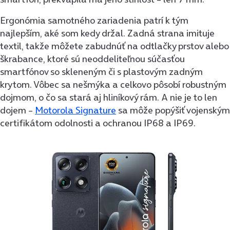
Ergonómia samotného zariadenia patrí k tým
najlepším, aké som kedy držal. Zadná strana imituje
textil, takže môžete zabudnúť na odtlačky prstov alebo
škrabance, ktoré sú neoddeliteľnou súčasťou
smartfónov so skleneným či s plastovým zadným
krytom. Vôbec sa nešmýka a celkovo pôsobí robustným
dojmom, o čo sa stará aj hliníkový rám. A nie je to len
dojem –
Motorola Signature
sa môže popýšiť vojenským
certifikátom odolnosti a ochranou IP68 a IP69.