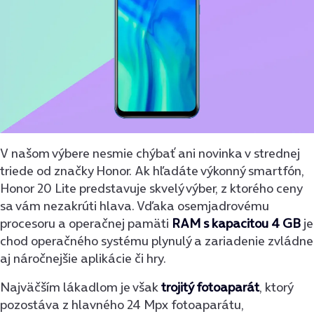
V našom výbere nesmie chýbať ani novinka v strednej
triede od značky Honor. Ak hľadáte výkonný smartfón,
Honor 20 Lite predstavuje skvelý výber, z ktorého ceny
sa vám nezakrúti hlava. Vďaka osemjadrovému
procesoru a operačnej pamäti
RAM s kapacitou 4 GB
je
chod operačného systému plynulý a zariadenie zvládne
aj náročnejšie aplikácie či hry.
Najväčším lákadlom je však
trojitý fotoaparát
, ktorý
pozostáva z hlavného 24 Mpx fotoaparátu,