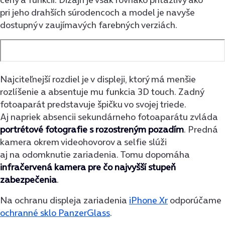
pri jeho drahších súrodencoch a model je navyše
dostupný v zaujímavých farebných verziách.
Najciteľnejší rozdiel je v displeji, ktorý má menšie
rozlíšenie a absentuje mu funkcia 3D touch. Zadný
fotoaparát predstavuje špičku vo svojej triede.
Aj napriek absencii sekundárneho fotoaparátu zvláda
portrétové fotografie s rozostreným pozadím
. Predná
kamera okrem videohovorov a selfie slúži
aj na odomknutie zariadenia. Tomu dopomáha
infračervená kamera pre čo najvyšší stupeň
zabezpečenia
.
Na ochranu displeja zariadenia
iPhone Xr
odporúčame
ochranné sklo PanzerGlass
.