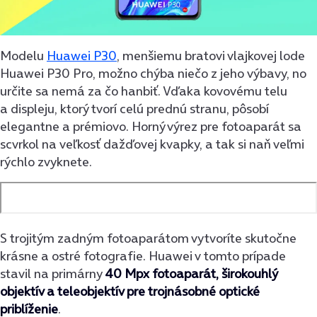
Modelu
Huawei P30
, menšiemu bratovi vlajkovej lode
Huawei P30 Pro, možno chýba niečo z jeho výbavy, no
určite sa nemá za čo hanbiť. Vďaka kovovému telu
a displeju, ktorý tvorí celú prednú stranu, pôsobí
elegantne a prémiovo. Horný výrez pre fotoaparát sa
scvrkol na veľkosť dažďovej kvapky, a tak si naň veľmi
rýchlo zvyknete.
S trojitým zadným fotoaparátom vytvoríte skutočne
krásne a ostré fotografie. Huawei v tomto prípade
stavil na primárny
40 Mpx fotoaparát, širokouhlý
objektív a teleobjektív pre trojnásobné optické
priblíženie
.