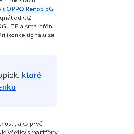
ých miestach
e
s OPPO Reno5 5G
signál od O2
4G LTE a smartfón,
ri ikonke signálu sa
ppiek,
ktoré
lenku
cnosti, ako prvé
 Nie všetky smartfóny