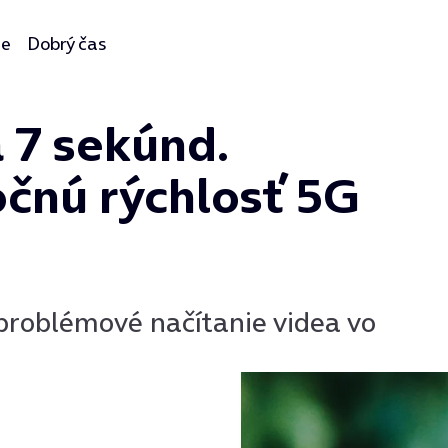
ie
Dobrý čas
a 7 sekúnd.
očnú rýchlosť 5G
ezproblémové načítanie videa vo