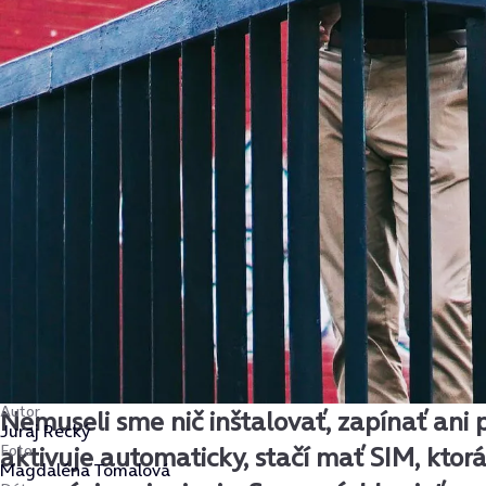
Autor
Nemuseli sme nič inštalovať, zapínať ani 
Juraj Recký
Foto
aktivuje automaticky, stačí mať SIM, ktor
Magdaléna Tomalová