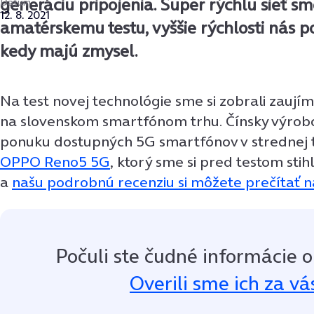
generáciu pripojenia. Super rýchlu sieť sm
Dátum
12. 8. 2021
amatérskemu testu, vyššie rýchlosti nás pote
kedy majú zmysel.
Na test novej technológie sme si zobrali zaují
na slovenskom smartfónom trhu. Čínsky výrobc
ponuku dostupných 5G smartfónov v strednej 
OPPO Reno5 5G
, ktorý sme si pred testom stih
a
našu podrobnú recenziu si môžete prečítať 
Počuli ste čudné informácie o
Overili sme ich za vá