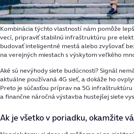
Kombinácia týchto vlastností nám pomôže lepši
vecí, pripraviť stabilnú infraštruktúru pre elek
budovať inteligentné mestá alebo zvyšovať b
na verejných miestach s výskytom veľkého mno
Aké sú nevýhody siete budúcnosti? Signál nemá
aktuálne používaná 4G sieť, a dokáže ho ovplyvn
Preto je súčasťou príprav na 5G infraštruktúru
a finančne náročná výstavba hustejšej siete vys
Ak je všetko v poriadku, okamžite vá