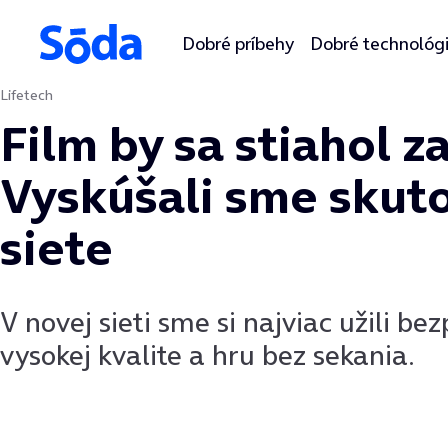
Dobré príbehy
Dobré technológ
Lifetech
Preskočiť na obsah
Film by sa stiahol z
Vyskúšali sme skut
siete
V novej sieti sme si najviac užili b
vysokej kvalite a hru bez sekania.