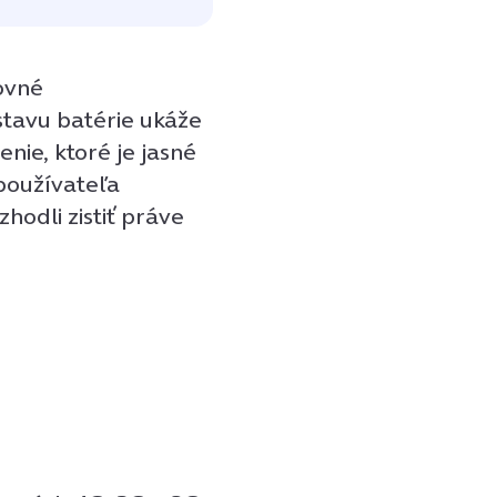
ovné
stavu batérie ukáže
nie, ktoré je jasné
 používateľa
hodli zistiť práve