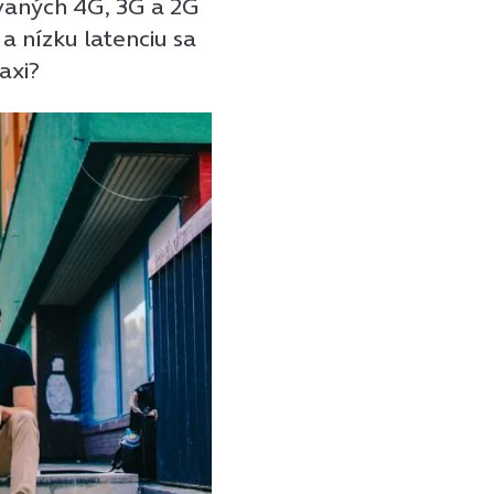
ívaných 4G, 3G a 2G
u a nízku latenciu sa
axi?