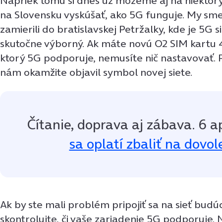
Napriek tomu si dnes už môžeme aj na niektor
na Slovensku vyskúšať, ako 5G funguje. My sm
zamierili do bratislavskej Petržalky, kde je 5G 
skutočne výborný. Ak máte novú O2 SIM kartu 
ktorý 5G podporuje, nemusíte nič nastavovať. P
nám okamžite objavil symbol novej siete.
Čítanie, doprava aj zábava. 6 a
sa oplatí zbaliť na dovo
Ak by ste mali problém pripojiť sa na sieť budú
skontrolujte, či vaše zariadenie 5G podporuje.