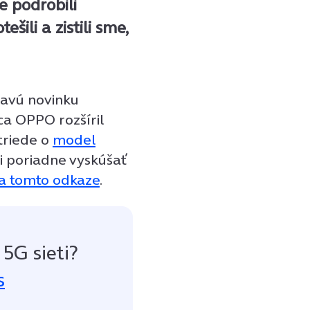
e podrobili
šili a zistili sme,
mavú novinku
a OPPO rozšíril
triede o
model
li poriadne vyskúšať
na tomto odkaze
.
 5G sieti?
s