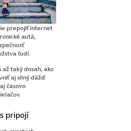
e prepojiť internet
tronické autá,
ezpečnosť
žstva ľudí.
 až taký dosah, ako
iť aj silný dážď.
 aj časovo
ielačov.
s pripojí