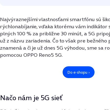
Najvýraznejšími vlastnosťami smartfónu sú šik
rýchlonabíjanie, vďaka ktorému vám indikátor 
plných 100 % za približne 30 minút, a 5G pripoje
už z názvu zariadenia. Čo to však pre bežného
znamená a či je už dnes 5G výhodou, sme sa roz
pomocou OPPO Reno5 5G.
Načo nám je 5G sieť