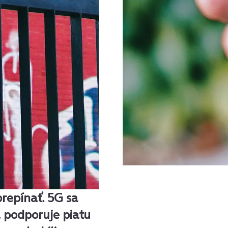
prepínať. 5G sa
á podporuje piatu