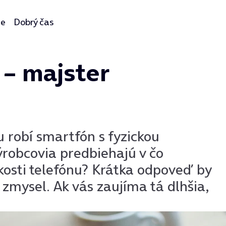
ie
Dobrý čas
– majster
 robí smartfón s fyzickou
výrobcovia predbiehajú v čo
kosti telefónu? Krátka odpoveď by
á zmysel. Ak vás zaujíma tá dlhšia,