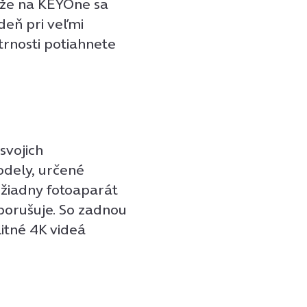
 že na KEYOne sa
deň pri veľmi
rnosti potiahnete
svojich
odely, určené
é žiadny fotoaparát
porušuje. So zadnou
itné 4K videá