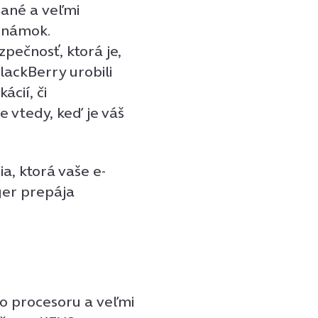
ané a veľmi
oznámok.
pečnosť, ktorá je,
lackBerry urobili
ácií, či
 vtedy, keď je váš
a, ktorá vaše e-
ger prepája
o procesoru a veľmi