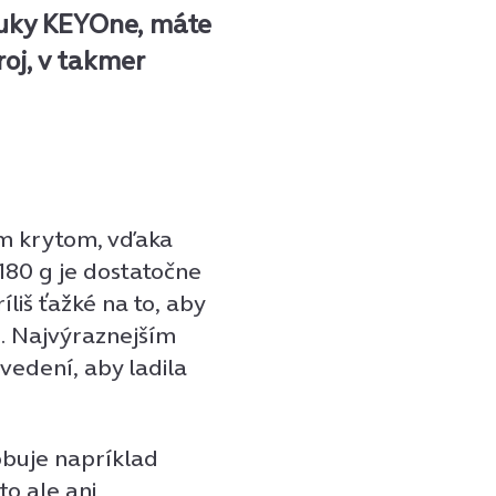
ruky KEYOne, máte
troj, v takmer
m krytom, vďaka
180 g je dostatočne
ríliš ťažké na to, aby
h. Najvýraznejším
vedení, aby ladila
obuje napríklad
to ale ani