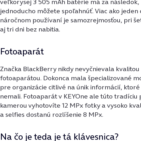
veľkorysej 3 505 mAh batérie má za následok,
jednoducho môžete spoľahnúť. Viac ako jeden 
náročnom používaní je samozrejmosťou, pri šet
aj tri dni bez nabitia.
Fotoaparát
Značka BlackBerry nikdy nevyčnievala kvalitou 
fotoaparátou. Dokonca mala špecializované m
pre organizácie citlivé na únik informácií, ktor
nemali. Fotoaparát v KEYOne ale túto tradíciu 
kamerou vyhotovíte 12 MPx fotky a vysoko kval
a selfies dostanú rozlíšenie 8 MPx.
Na čo je teda je tá klávesnica?