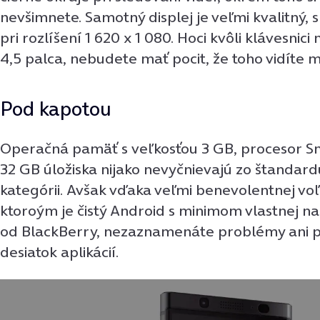
nevšimnete. Samotný displej je veľmi kvalitný, 
pri rozlíšení 1 620 x 1 080. Hoci kvôli klávesnic
4,5 palca, nebudete mať pocit, že toho vidíte m
Pod kapotou
Operačná pamäť s veľkosťou 3 GB, procesor S
32 GB úložiska nijako nevyčnievajú zo štandardu
kategórii. Avšak vďaka veľmi benevolentnej voľ
ktoroým je čistý Android s minimom vlastnej n
od BlackBerry, nezaznamenáte problémy ani p
desiatok aplikácií.