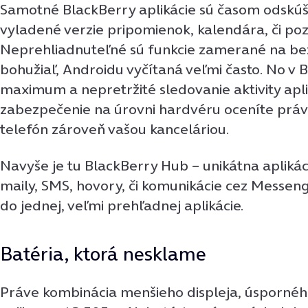
Samotné BlackBerry aplikácie sú časom odskúš
vyladené verzie pripomienok, kalendára, či p
Neprehliadnuteľné sú funkcie zamerané na bez
bohužiaľ, Androidu vyčítaná veľmi často. No v B
maximum a nepretržité sledovanie aktivity aplik
zabezpečenie na úrovni hardvéru oceníte práve
telefón zároveň vašou kanceláriou.
Navyše je tu BlackBerry Hub – unikátna aplikáci
maily, SMS, hovory, či komunikácie cez Messen
do jednej, veľmi prehľadnej aplikácie.
Batéria, ktorá nesklame
Práve kombinácia menšieho displeja, úspornéh