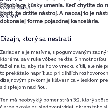
Foto
pôsobiace kúsky umenia. Keď chytíte do 
Veronika Pilatova
pocit, že držíte nástroj. A naozaj to je nás
Dátum
22. 9. 2017
dokonalej forme pojazdnej kancelárie.
Dizajn, ktorý sa nestratí
Zariadenie je masívne, s pogumovaným zadný
ktorému sa v ruke vôbec nekĺže. S hmotnosťou 
ťažké na to, aby ste ho vo vrecku cítili, ale nie p
to prekážalo napríklad pri dlhších rozhovoroc
dizajnovým prvkom je klávesnica v lesklom pre
s displejom nad ňou.
Ten má neobvyklý pomer strán 3:2, ktorý spôs
čierne okraje pri sledovaní videí, okrem toho si 