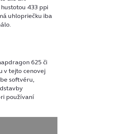
s hustotou 433 ppi
i má uhlopriečku iba
álo.
napdragon 625 či
 v tejto cenovej
be softvéru,
adstavby
ri používaní