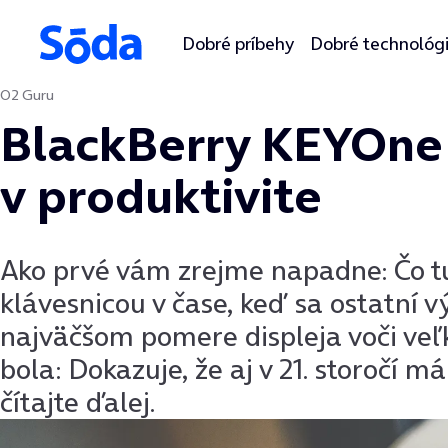
Dobré príbehy
Dobré technológ
O2 Guru
Preskočiť na obsah
BlackBerry KEYOne 
v produktivite
Ako prvé vám zrejme napadne: Čo tu
klávesnicou v čase, keď sa ostatní 
najväčšom pomere displeja voči veľ
bola: Dokazuje, že aj v 21. storočí m
čítajte ďalej.