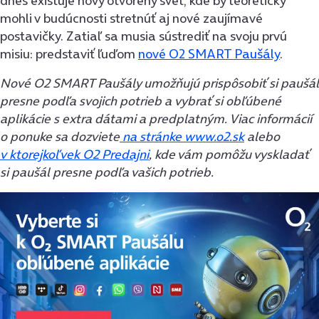
dnes existuje nový otvorený svet, kde by teoreticky
mohli v budúcnosti stretnúť aj nové zaujímavé
postavičky. Zatiaľ sa musia sústrediť na svoju prvú
misiu: predstaviť ľuďom
nové O2 SMART Paušály
.
Nové O2 SMART Paušály umožňujú prispôsobiť si paušál
presne podľa svojich potrieb a vybrať si obľúbené
aplikácie s extra dátami a predplatným.
Viac informácií
o ponuke sa dozviete
na stránke www.o2.sk
alebo
v ktorejkoľvek O2 Predajni
, kde vám pomôžu vyskladať
si paušál presne podľa vašich potrieb.