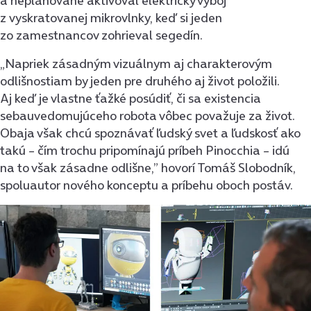
a neplánovane aktivoval elektrický výboj
z vyskratovanej mikrovlnky, keď si jeden
zo zamestnancov zohrieval segedín.
„Napriek zásadným vizuálnym aj charakterovým
odlišnostiam by jeden pre druhého aj život položili.
Aj keď je vlastne ťažké posúdiť, či sa existencia
sebauvedomujúceho robota vôbec považuje za život.
Obaja však chcú spoznávať ľudský svet a ľudskosť ako
takú – čím trochu pripomínajú príbeh Pinocchia – idú
na to však zásadne odlišne,” hovorí Tomáš Slobodník,
spoluautor nového konceptu a príbehu oboch postáv.