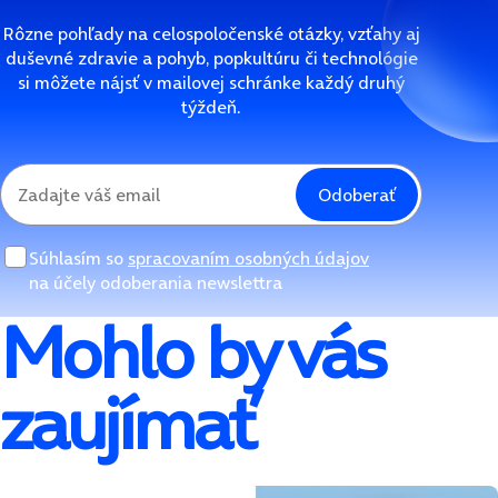
Rôzne pohľady na celospoločenské otázky, vzťahy aj
duševné zdravie a pohyb, popkultúru či technológie
si môžete nájsť v mailovej schránke každý druhý
týždeň.
Odoberať
Súhlasím so
spracovaním osobných údajov
na účely odoberania newslettra
Mohlo by vás
zaujímať