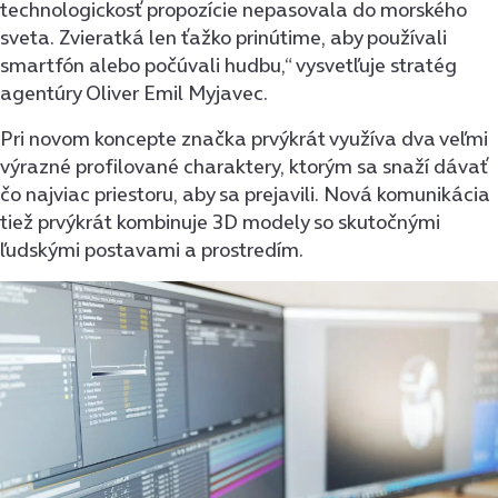
technologickosť propozície nepasovala do morského
sveta. Zvieratká len ťažko prinútime, aby používali
smartfón alebo počúvali hudbu,“ vysvetľuje stratég
agentúry Oliver Emil Myjavec.
Pri novom koncepte značka prvýkrát využíva dva veľmi
výrazné profilované charaktery, ktorým sa snaží dávať
čo najviac priestoru, aby sa prejavili. Nová komunikácia
tiež prvýkrát kombinuje 3D modely so skutočnými
ľudskými postavami a prostredím.