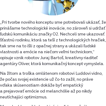
„Pri tvorbe nového konceptu sme potrebovali ukázať, že
prinášame technologické inovácie, no zároveň si udržať
ľudskú komunikáciu značky O2. Nechceli sme ukazovať
šťastnú rodinku, ktorá sa teší z technologických hračiek,
tak sme na to išli z opačnej strany a ukázali ľudské
vlastnosti a emócie na niečom veľmi technickom,“
opisuje vznik robotov Juraj Bartoš, kreatívny riaditeľ
agentúry Oliver, ktorá komunikačný koncept vymyslela.
Na žltom a troška omlátenom robotovi Luddovi vidno,
že počas svojej existencie už čo-to zažil, no práve
vďaka skúsenostiam dokáže byť empatický
a prejavovať emócie od melanchólie až po nikdy
neutíchajúci optimizmus.