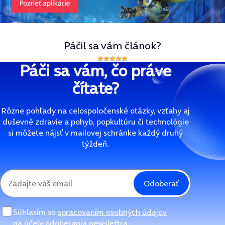
Páčil sa vám článok?
Páči sa vám, čo práve
čítate?
Rôzne pohľady na celospoločenské otázky, vzťahy aj
duševné zdravie a pohyb, popkultúru či technológie
si môžete nájsť v mailovej schránke každý druhý
týždeň.
Odoberať
Súhlasím so
spracovaním osobných údajov
na účely odoberania newslettra