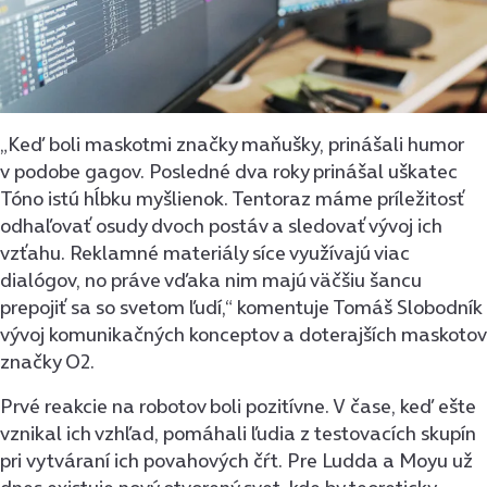
„Keď boli maskotmi značky maňušky, prinášali humor
v podobe gagov. Posledné dva roky prinášal uškatec
Tóno istú hĺbku myšlienok. Tentoraz máme príležitosť
odhaľovať osudy dvoch postáv a sledovať vývoj ich
vzťahu. Reklamné materiály síce využívajú viac
dialógov, no práve vďaka nim majú väčšiu šancu
prepojiť sa so svetom ľudí,“ komentuje Tomáš Slobodník
vývoj komunikačných konceptov a doterajších maskotov
značky O2.
Prvé reakcie na robotov boli pozitívne. V čase, keď ešte
vznikal ich vzhľad, pomáhali ľudia z testovacích skupín
pri vytváraní ich povahových čŕt. Pre Ludda a Moyu už