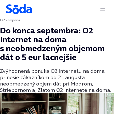
Otvor
O2 kampane
Preskočiť na obsah
Do konca septembra: O2
Internet na doma
s neobmedzeným objemom
dát o 5 eur lacnejšie
Zvýhodnená ponuka O2 Internetu na doma
prinesie zákazníkom od 21. augusta
neobmedzený objem dát pri Modrom,
Striebornom aj Zlatom O2 Internete na doma.