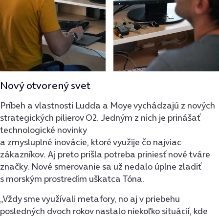
Nový otvorený svet
Príbeh a vlastnosti Ludda a Moye vychádzajú z nových
strategických pilierov O2. Jedným z nich je prinášať
technologické novinky
a zmysluplné inovácie, ktoré využije čo najviac
zákazníkov. Aj preto prišla potreba priniesť nové tváre
značky. Nové smerovanie sa už nedalo úplne zladiť
s morským prostredím uškatca Tóna.
„Vždy sme využívali metafory, no aj v priebehu
posledných dvoch rokov nastalo niekoľko situácií, kde