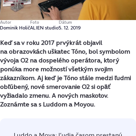
Autor
Foto
Dátum
Dominik Holič
ALIEN studio
5. 12. 2019
Keď sa v roku 2017 prvýkrát objavil
na obrazovkách uškatec Tóno, bol symbolom
vývoja O2 na dospelého operátora, ktorý
ponúka more možností všetkým svojim
zákazníkom. Aj keď je Tóno stále medzi ľudmi
obľúbený, nové smerovanie O2 si opäť
vyžiadalo zmenu. A nových maskotov.
Zoznámte sa s Luddom a Moyou.
Luddo a Moya: Ľudia časom prestanú