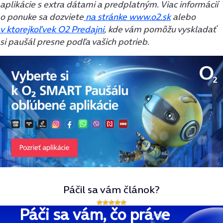
aplikácie s extra dátami a predplatným.
Viac informácií
o ponuke sa dozviete
na stránke www.o2.sk
alebo
v ktorejkoľvek O2 Predajni
, kde vám pomôžu vyskladať
si paušál presne podľa vašich potrieb.
Páčil sa vám článok?
Páči sa vám, čo práve