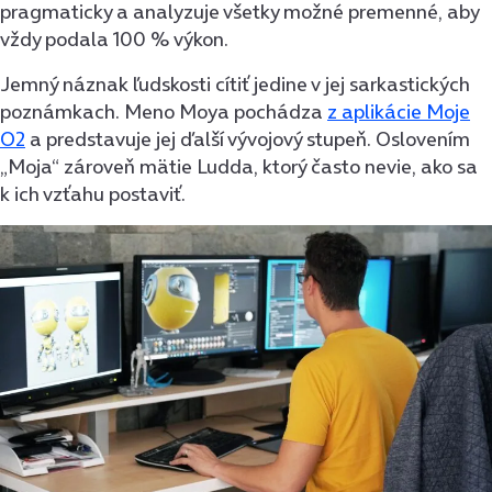
pragmaticky a analyzuje všetky možné premenné, aby
vždy podala 100 % výkon.
Jemný náznak ľudskosti cítiť jedine v jej sarkastických
poznámkach. Meno Moya pochádza
z aplikácie Moje
O2
a predstavuje jej ďalší vývojový stupeň. Oslovením
„Moja“ zároveň mätie Ludda, ktorý často nevie, ako sa
k ich vzťahu postaviť.