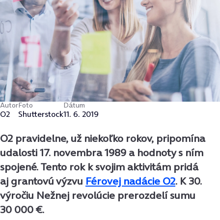
Autor
Foto
Dátum
O2
Shutterstock
11. 6. 2019
O2 pravidelne, už niekoľko rokov, pripomína
udalosti 17. novembra 1989 a hodnoty s ním
spojené. Tento rok k svojim aktivitám pridá
aj grantovú výzvu
Férovej nadácie O2
. K 30.
výročiu Nežnej revolúcie prerozdelí sumu
30 000 €.