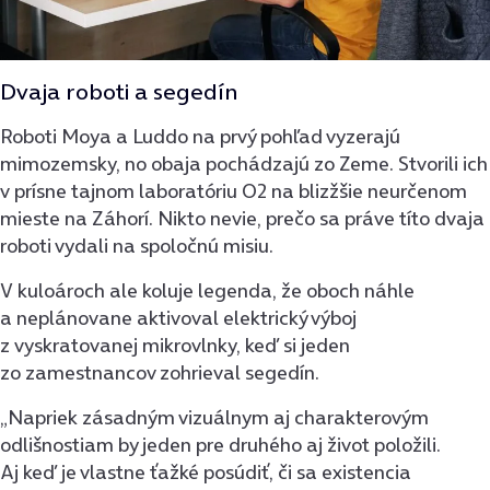
Dvaja roboti a segedín
Roboti Moya a Luddo na prvý pohľad vyzerajú
mimozemsky, no obaja pochádzajú zo Zeme. Stvorili ich
v prísne tajnom laboratóriu O2 na blizžšie neurčenom
mieste na Záhorí. Nikto nevie, prečo sa práve títo dvaja
roboti vydali na spoločnú misiu.
V kuloároch ale koluje legenda, že oboch náhle
a neplánovane aktivoval elektrický výboj
z vyskratovanej mikrovlnky, keď si jeden
zo zamestnancov zohrieval segedín.
„Napriek zásadným vizuálnym aj charakterovým
odlišnostiam by jeden pre druhého aj život položili.
Aj keď je vlastne ťažké posúdiť, či sa existencia