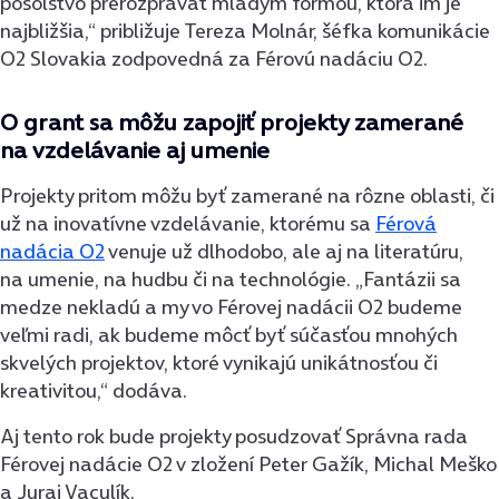
posolstvo prerozprávať mladým formou, ktorá im je
najbližšia,“ približuje Tereza Molnár, šéfka komunikácie
O2 Slovakia zodpovedná za Férovú nadáciu O2.
O grant sa môžu zapojiť projekty zamerané
na vzdelávanie aj umenie
Projekty pritom môžu byť zamerané na rôzne oblasti, či
už na inovatívne vzdelávanie, ktorému sa
Férová
nadácia O2
venuje už dlhodobo, ale aj na literatúru,
na umenie, na hudbu či na technológie. „Fantázii sa
medze nekladú a my vo Férovej nadácii O2 budeme
veľmi radi, ak budeme môcť byť súčasťou mnohých
skvelých projektov, ktoré vynikajú unikátnosťou či
kreativitou,“ dodáva.
Aj tento rok bude projekty posudzovať Správna rada
Férovej nadácie O2 v zložení Peter Gažík, Michal Meško
a Juraj Vaculík.